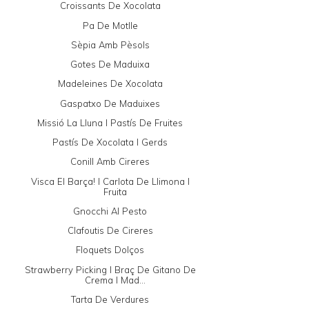
Croissants De Xocolata
Pa De Motlle
Sèpia Amb Pèsols
Gotes De Maduixa
Madeleines De Xocolata
Gaspatxo De Maduixes
Missió La Lluna I Pastís De Fruites
Pastís De Xocolata I Gerds
Conill Amb Cireres
Visca El Barça! I Carlota De Llimona I
Fruita
Gnocchi Al Pesto
Clafoutis De Cireres
Floquets Dolços
Strawberry Picking I Braç De Gitano De
Crema I Mad...
Tarta De Verdures