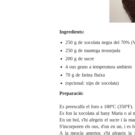
Ingredients:
250 g de xocolata negra del 70% (
250 g de mantega trossejada
200 g de sucre
4 ous grans a temperatura ambient
70 g de farina fluixa
(opcional: xips de xocolata)
Preparació:
Es preescalfa el forn a 180ºC (350ºF).
Es fon la xocolata al bany Maria o al m
En un bol, s'hi afegeix el sucre i la ma
S'incorporen els ous, d'un en un, i es b
A la mescla anterior, s'hi afegeix la