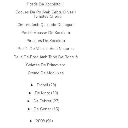
Pastís De Xocolata III
Coques De Pa Amb Ceba, Olives I
Tomates Cherry
Cireres Amb Quallada De Iogurt
Pastís Mousse De Xocolata
Piruletes De Xocolata
Pastís De Vainilla Amb Nespres
Peus De Porc Amb Tripa De Bacallà
Galetes De Primavera
Crema De Maduixes
D’abril
(28)
►
De Març
(30)
►
De Febrer
(27)
►
De Gener
(15)
►
2008
(91)
►