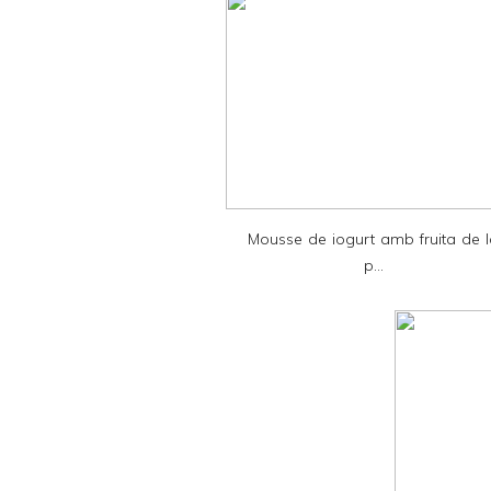
t
e
r
F
r
i
e
Mousse de iogurt amb fruita de 
n
p...
d
l
y
a
n
d
P