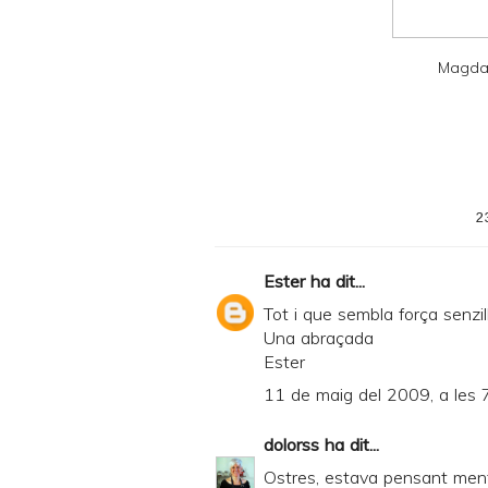
D
F
Magda
2
Ester
ha dit...
Tot i que sembla força senzi
Una abraçada
Ester
11 de maig del 2009, a les 
dolorss
ha dit...
Ostres, estava pensant mentre