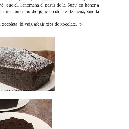
mé, que ell l'anomena el pastís de la Suzy, en honor a
!!! I no només ho dic jo, xocoaddicte de mena, sinó la
 xocolata, hi vaig afegir xips de xocolata. :p