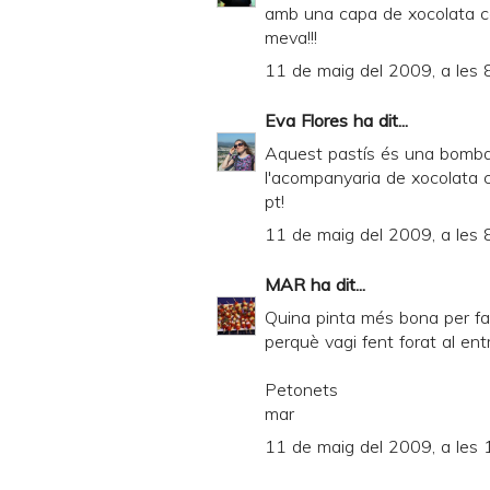
amb una capa de xocolata co
meva!!!
11 de maig del 2009, a les 
Eva Flores
ha dit...
Aquest pastís és una bomba d
l'acompanyaria de xocolata 
pt!
11 de maig del 2009, a les 
MAR
ha dit...
Quina pinta més bona per fav
perquè vagi fent forat al entra
Petonets
mar
11 de maig del 2009, a les 