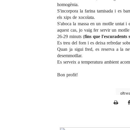
homogènia.
S'incorpora la farina tamisada i es bar
els xips de xocolata.
S'aboca la massa en un motlle untat i
aquest cas, jo vaig fer servir un motlle
26-29 minuts (
fins que l'escuradents
Es treu del forn i es deixa refredar sob
Quan ja sigui fred, es reserva a la n
desemmotllar.
Es serveix a temperatura ambient acomp
Bon profit!
altre
P
r
i
n