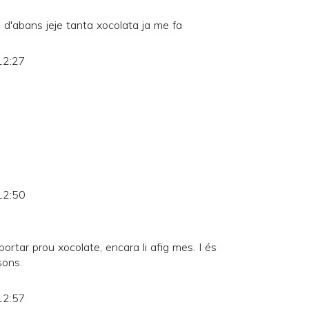
d'abans jeje tanta xocolata ja me fa
12:27
12:50
portar prou xocolate, encara li afig mes. I és
sons.
12:57