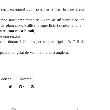
reja. I en aquest punt, jo a més a més, hi vaig afegir
 empolsimat amb farina de 23 cm de diàmetre o bé, en
 de plum-cake. S'allisa la superfície i s'enforna durant
 surti una mica humit
).
re una reixeta.
evera durant 1-2 hores per tal que sigui més fàcil de
anyat de gelat de vainilla o crema anglesa.
s dolços
postres