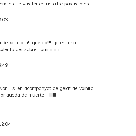
m la que vas fer en un altre pastis, mare
8:03
e xocolata!!! què bo!!!! i jo encanra
calenta per sobre... ummmm
8:49
or ... si eh acompanyat de gelat de vainilla
r queda de muerte !!!!!!!!!!!
12:04