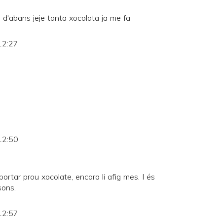
d'abans jeje tanta xocolata ja me fa
12:27
12:50
portar prou xocolate, encara li afig mes. I és
sons.
12:57