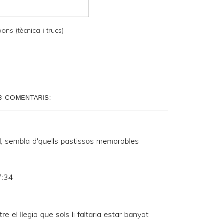
ns (tècnica i trucs)
3 COMENTARIS:
ll, sembla d'quells pastissos memorables
7:34
 el llegia que sols li faltaria estar banyat