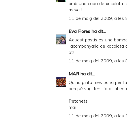
amb una capa de xocolata co
meva!!!
11 de maig del 2009, a les 
Eva Flores
ha dit...
Aquest pastís és una bomba d
l'acompanyaria de xocolata 
pt!
11 de maig del 2009, a les 
MAR
ha dit...
Quina pinta més bona per fav
perquè vagi fent forat al entra
Petonets
mar
11 de maig del 2009, a les 