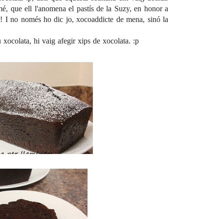
mé, que ell l'anomena el pastís de la Suzy, en honor a
!!! I no només ho dic jo, xocoaddicte de mena, sinó la
 xocolata, hi vaig afegir xips de xocolata. :p