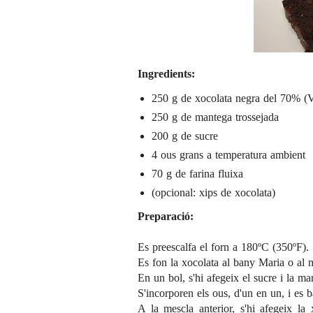
Ingredients:
250 g de xocolata negra del 70% (
250 g de mantega trossejada
200 g de sucre
4 ous grans a temperatura ambient
70 g de farina fluixa
(opcional: xips de xocolata)
Preparació:
Es preescalfa el forn a 180ºC (350ºF).
Es fon la xocolata al bany Maria o al m
En un bol, s'hi afegeix el sucre i la ma
S'incorporen els ous, d'un en un, i es b
A la mescla anterior, s'hi afegeix la