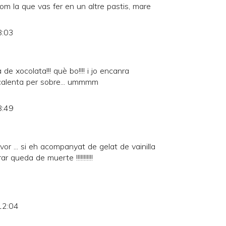
m la que vas fer en un altre pastis, mare
8:03
e xocolata!!! què bo!!!! i jo encanra
calenta per sobre... ummmm
8:49
or ... si eh acompanyat de gelat de vainilla
r queda de muerte !!!!!!!!!!!
12:04