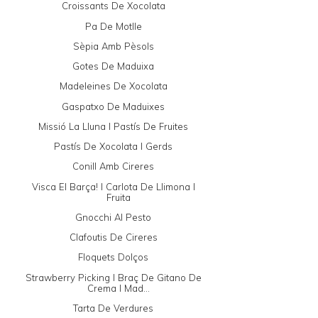
Croissants De Xocolata
Pa De Motlle
Sèpia Amb Pèsols
Gotes De Maduixa
Madeleines De Xocolata
Gaspatxo De Maduixes
Missió La Lluna I Pastís De Fruites
Pastís De Xocolata I Gerds
Conill Amb Cireres
Visca El Barça! I Carlota De Llimona I
Fruita
Gnocchi Al Pesto
Clafoutis De Cireres
Floquets Dolços
Strawberry Picking I Braç De Gitano De
Crema I Mad...
Tarta De Verdures