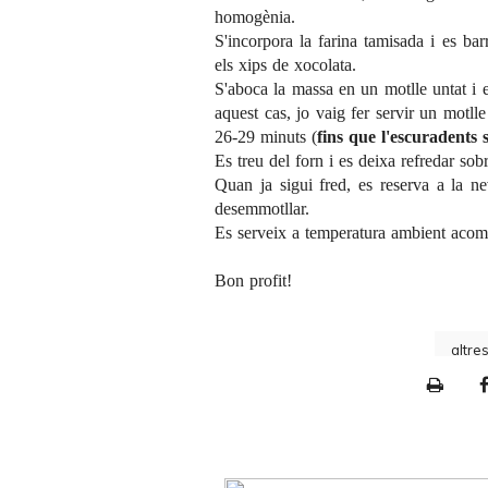
homogènia.
S'incorpora la farina tamisada i es bar
els xips de xocolata.
S'aboca la massa en un motlle untat i
aquest cas, jo vaig fer servir un motlle
26-29 minuts (
fins que l'escuradents
Es treu del forn i es deixa refredar sob
Quan ja sigui fred, es reserva a la n
desemmotllar.
Es serveix a temperatura ambient acomp
Bon profit!
altre
P
r
i
n