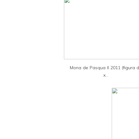
t
e
r
F
r
i
e
Mona de Pasqua II 2011 (figura 
n
x...
d
l
y
a
n
d
P