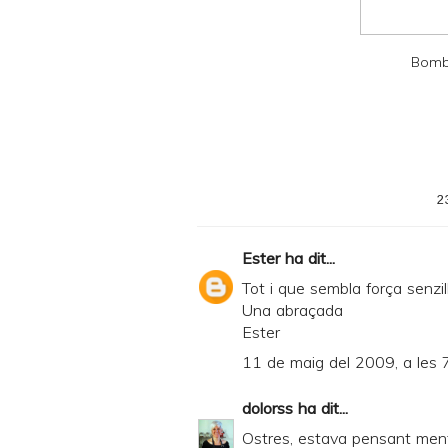
D
F
Bombo
2
Ester
ha dit...
Tot i que sembla força senzi
Una abraçada
Ester
11 de maig del 2009, a les 
dolorss
ha dit...
Ostres, estava pensant mentre