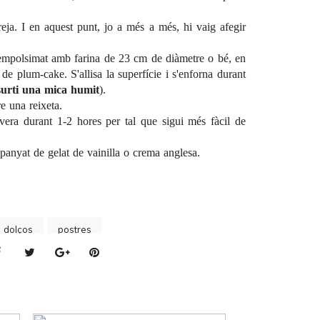
reja. I en aquest punt, jo a més a més, hi vaig afegir
 empolsimat amb farina de 23 cm de diàmetre o bé, en
 de plum-cake. S'allisa la superfície i s'enforna durant
 surti una mica humit
).
re una reixeta.
evera durant 1-2 hores per tal que sigui més fàcil de
anyat de gelat de vainilla o crema anglesa.
s dolços
postres