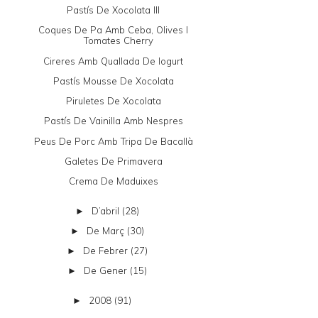
Pastís De Xocolata III
Coques De Pa Amb Ceba, Olives I
Tomates Cherry
Cireres Amb Quallada De Iogurt
Pastís Mousse De Xocolata
Piruletes De Xocolata
Pastís De Vainilla Amb Nespres
Peus De Porc Amb Tripa De Bacallà
Galetes De Primavera
Crema De Maduixes
D’abril
(28)
►
De Març
(30)
►
De Febrer
(27)
►
De Gener
(15)
►
2008
(91)
►