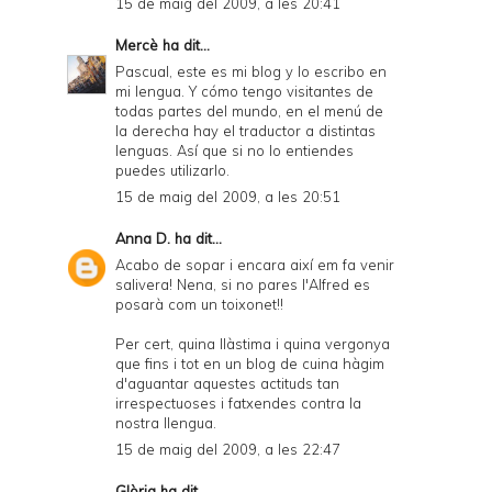
15 de maig del 2009, a les 20:41
Mercè
ha dit...
Pascual, este es mi blog y lo escribo en
mi lengua. Y cómo tengo visitantes de
todas partes del mundo, en el menú de
la derecha hay el traductor a distintas
lenguas. Así que si no lo entiendes
puedes utilizarlo.
15 de maig del 2009, a les 20:51
Anna D.
ha dit...
Acabo de sopar i encara així em fa venir
salivera! Nena, si no pares l'Alfred es
posarà com un toixonet!!
Per cert, quina llàstima i quina vergonya
que fins i tot en un blog de cuina hàgim
d'aguantar aquestes actituds tan
irrespectuoses i fatxendes contra la
nostra llengua.
15 de maig del 2009, a les 22:47
Glòria
ha dit...