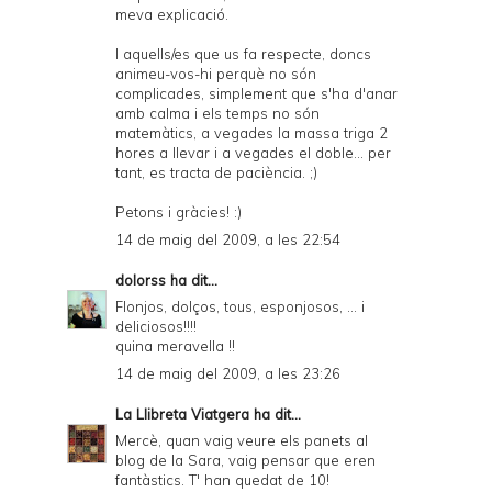
meva explicació.
I aquells/es que us fa respecte, doncs
animeu-vos-hi perquè no són
complicades, simplement que s'ha d'anar
amb calma i els temps no són
matemàtics, a vegades la massa triga 2
hores a llevar i a vegades el doble... per
tant, es tracta de paciència. ;)
Petons i gràcies! :)
14 de maig del 2009, a les 22:54
dolorss
ha dit...
Flonjos, dolços, tous, esponjosos, ... i
deliciosos!!!!
quina meravella !!
14 de maig del 2009, a les 23:26
La Llibreta Viatgera
ha dit...
Mercè, quan vaig veure els panets al
blog de la Sara, vaig pensar que eren
fantàstics. T' han quedat de 10!