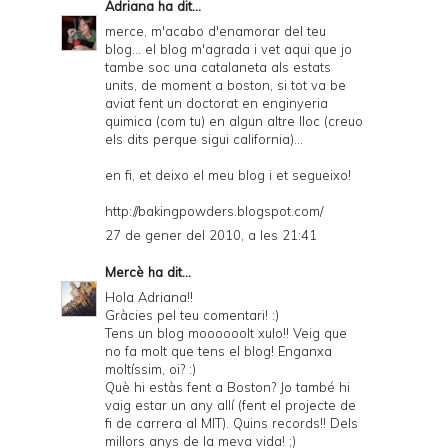
Adriana
ha dit...
merce, m'acabo d'enamorar del teu
blog... el blog m'agrada i vet aqui que jo
tambe soc una catalaneta als estats
units, de moment a boston, si tot va be
aviat fent un doctorat en enginyeria
quimica (com tu) en algun altre lloc (creuo
els dits perque sigui california)...
en fi, et deixo el meu blog i et segueixo!
http://bakingpowders.blogspot.com/
27 de gener del 2010, a les 21:41
Mercè
ha dit...
Hola Adriana!!
Gràcies pel teu comentari! :)
Tens un blog moooooolt xulo!! Veig que
no fa molt que tens el blog! Enganxa
moltíssim, oi? :)
Què hi estàs fent a Boston? Jo també hi
vaig estar un any allí (fent el projecte de
fi de carrera al MIT). Quins records!! Dels
millors anys de la meva vida! ;)