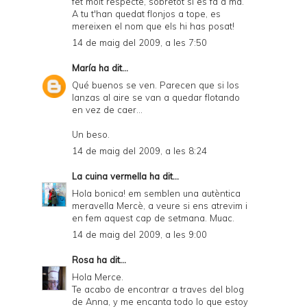
fet molt respecte, sobretot si es fa a mà.
A tu t'han quedat flonjos a tope, es
mereixen el nom que els hi has posat!
14 de maig del 2009, a les 7:50
María
ha dit...
Qué buenos se ven. Parecen que si los
lanzas al aire se van a quedar flotando
en vez de caer...
Un beso.
14 de maig del 2009, a les 8:24
La cuina vermella
ha dit...
Hola bonica! em semblen una autèntica
meravella Mercè, a veure si ens atrevim i
en fem aquest cap de setmana. Muac.
14 de maig del 2009, a les 9:00
Rosa
ha dit...
Hola Merce.
Te acabo de encontrar a traves del blog
de Anna, y me encanta todo lo que estoy