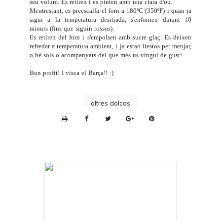
seu volum. Es retiren i es pinten amb una clara d'ou.
Mentrestant, es preescalfa el forn a 180ºC (350ºF) i quan ja
sigui a la temperatura desitjada, s'enfornen durant 10
minuts (fins que siguin rossos).
Es retiren del forn i s'empolsen amb sucre glaç. Es deixen
refredar a temperatura ambient, i ja estan llestos per menjar,
o bé sols o acompanyats del que més us vingui de gust!
Bon profit! I visca el Barça!! :)
altres dolços
P
r
i
n
t
e
r
F