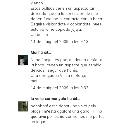
viendo.
Estos bollitos tienen un aspecto tan
delicado que da la sensación de que
deben fundirse al contacto con la boca.
Seguiré visitandote y copiandote, pues
esta ya la he copiado jajaja.
Un besito
14 de maig del 2009, a les 9:13
Mai
ha dit...
Nena flonjos és poc, es deuen desfer a
la boca , ténen un aspecte que sembla
deliciós i segur que ho és.
Una abraçada i Visca el Barça
mai
14 de maig del 2009, a les 9:32
la vella carmanyola
ha dit...
oooohhh! estic donat una volta pels
blogs i m'esta agafant una gana!! :(( i jo
que avui per esmorzar només me portat
un iogurt!