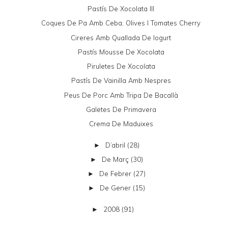
Pastís De Xocolata III
Coques De Pa Amb Ceba, Olives I Tomates Cherry
Cireres Amb Quallada De Iogurt
Pastís Mousse De Xocolata
Piruletes De Xocolata
Pastís De Vainilla Amb Nespres
Peus De Porc Amb Tripa De Bacallà
Galetes De Primavera
Crema De Maduixes
D’abril
(28)
►
De Març
(30)
►
De Febrer
(27)
►
De Gener
(15)
►
2008
(91)
►