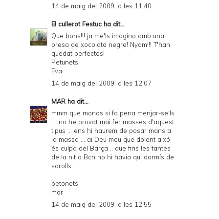
14 de maig del 2009, a les 11:40
El cullerot Festuc
ha dit...
Que bons!!! ja me'ls imagino amb una
presa de xocolata negre! Nyam!!! T'han
quedat perfectes!
Petunets,
Eva.
14 de maig del 2009, a les 12:07
MAR
ha dit...
mmm que monos si fa pena menjar-se'ls
.....no he provat mai fer masses d'aquest
tipus ... ens hi haurem de posar mans a
la massa ... ai Deu meu que dolent aixó
és culpa del Barça .. que fins les tantes
de la nit a Bcn no hi havia qui dormís de
sorolls ...
petonets
mar
14 de maig del 2009, a les 12:55