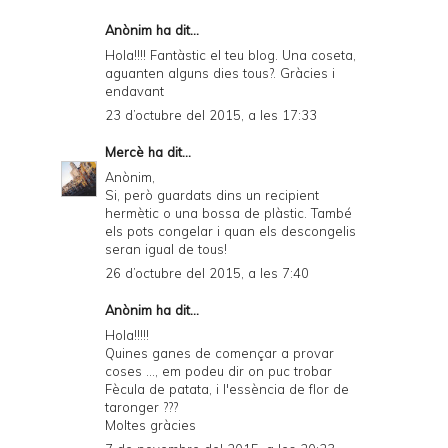
Anònim ha dit...
Hola!!!! Fantàstic el teu blog. Una coseta,
aguanten alguns dies tous?. Gràcies i
endavant
23 d’octubre del 2015, a les 17:33
Mercè
ha dit...
Anònim,
Si, però guardats dins un recipient
hermètic o una bossa de plàstic. També
els pots congelar i quan els descongelis
seran igual de tous!
26 d’octubre del 2015, a les 7:40
Anònim ha dit...
Hola!!!!!
Quines ganes de començar a provar
coses ..., em podeu dir on puc trobar
Fècula de patata, i l'essència de flor de
taronger ???
Moltes gràcies