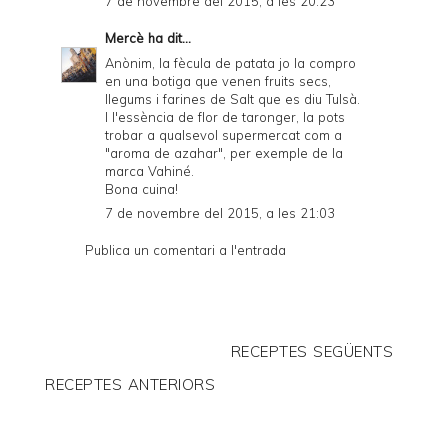
7 de novembre del 2015, a les 20:23
Mercè
ha dit...
Anònim, la fècula de patata jo la compro
en una botiga que venen fruits secs,
llegums i farines de Salt que es diu Tulsà.
I l'essència de flor de taronger, la pots
trobar a qualsevol supermercat com a
"aroma de azahar", per exemple de la
marca Vahiné.
Bona cuina!
7 de novembre del 2015, a les 21:03
Publica un comentari a l'entrada
RECEPTES SEGÜENTS
RECEPTES ANTERIORS