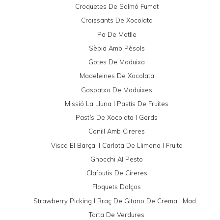
Croquetes De Salmó Fumat
Croissants De Xocolata
Pa De Motlle
Sèpia Amb Pèsols
Gotes De Maduixa
Madeleines De Xocolata
Gaspatxo De Maduixes
Missió La Lluna I Pastís De Fruites
Pastís De Xocolata I Gerds
Conill Amb Cireres
Visca El Barça! I Carlota De Llimona I Fruita
Gnocchi Al Pesto
Clafoutis De Cireres
Floquets Dolços
Strawberry Picking I Braç De Gitano De Crema I Mad...
Tarta De Verdures