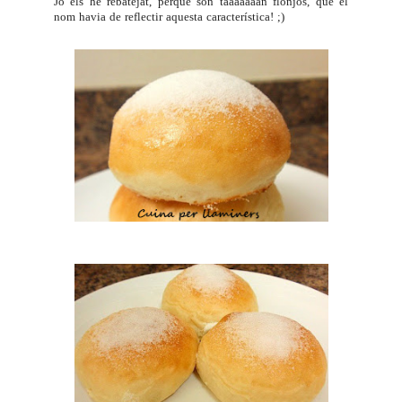
Jo els he rebatejat, perquè són taaaaaaan flonjos, que el
nom havia de reflectir aquesta característica! ;)