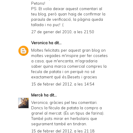
Petons!
PS: Et volia deixar aquest comentari al
teu blog, però quan haig de confirmar la
paraula de verificació, la pàgina queda
tallada i no puc! :(
27 de gener del 2010, a les 21:50
Veronica
ha dit...
Moltes felicitats per aquest gran blog on
moltes vegades m'inspire per fer cosetes
a casa, que m'encanta, m'agradaria
saber quina marca comercial compres la
fecula de patata i on perquè no sé
exactament qué és.Besets i gracies
15 de febrer del 2012, a les 14:54
Mercè
ha dit...
Veronica, gràcies pel teu comentari.
Doncs la fècula de patata la compro a
granel al mercat. (És un tipus de farina).
També pots mirar en herbolaris que
segurament també en tindran.
15 de febrer del 2012, a les 21:18