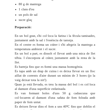
80 g de mantega
1 clara d'ou
un pols de sal
sucre glaç
Preparació:
En un bol gran, s'hi col·loca la farina i la fècula tamisades,
juntament amb la sal i l'essència de taronja.
En el centre es forma un cràter i s'hi afegeix la mantega a
temperatura ambient i el sucre.
En un bol a part, es dissolt el llevat amb una mica de llet
tèbia. I s'incorpora al cràter, juntament amb la resta de la
llet.
Es barreja fins que es formi una massa homogènia.
Es tapa amb un drap de cuina i es deixa llevar en un lloc
aïllat de corrents d'aire durant un mínim de 3 hores (jo la
vaig deixar tota la nit!).
Quan ja està llevada, es treu la massa del bol i es col·loca
al damunt d'una superfície enfarinada.
Es van formant boles d'uns 50 g cadascuna que
col·locarem al damunt d'una safata de forn folrada amb
paper de forn untat.
Es deixen llevar dins el forn a uns 40ºC fins que doblin el