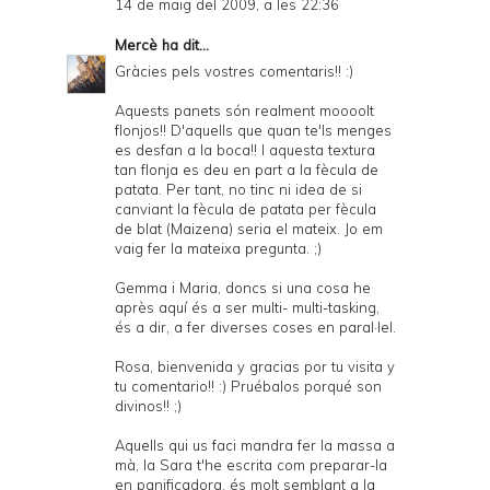
14 de maig del 2009, a les 22:36
Mercè
ha dit...
Gràcies pels vostres comentaris!! :)
Aquests panets són realment moooolt
flonjos!! D'aquells que quan te'ls menges
es desfan a la boca!! I aquesta textura
tan flonja es deu en part a la fècula de
patata. Per tant, no tinc ni idea de si
canviant la fècula de patata per fècula
de blat (Maizena) seria el mateix. Jo em
vaig fer la mateixa pregunta. ;)
Gemma i Maria, doncs si una cosa he
après aquí és a ser multi- multi-tasking,
és a dir, a fer diverses coses en paral·lel.
Rosa, bienvenida y gracias por tu visita y
tu comentario!! :) Pruébalos porqué son
divinos!! ;)
Aquells qui us faci mandra fer la massa a
mà, la Sara t'he escrita com preparar-la
en panificadora, és molt semblant a la