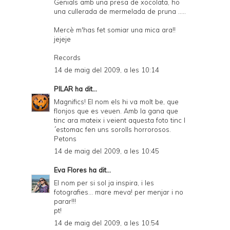
Genials amb una presa de xocolata, ho
una cullerada de mermelada de pruna .....
Mercè m'has fet somiar una mica ara!!
jejeje
Records
14 de maig del 2009, a les 10:14
PILAR
ha dit...
Magnifics! El nom els hi va molt be, que
flonjos que es veuen. Amb la gana que
tinc ara mateix i veient aquesta foto tinc l
´estomac fen uns sorolls horrorosos.
Petons
14 de maig del 2009, a les 10:45
Eva Flores
ha dit...
El nom per si sol ja inspira, i les
fotografies... mare meva! per menjar i no
parar!!!
pt!
14 de maig del 2009, a les 10:54