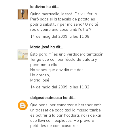
la divina
ha dit...
Quina meravella, Mercè! Els vull fer ja!!
Però saps si la fpecula de patata es
podria substituir per maizena? O no té
res a veure una cosa amb l'altra??
14 de maig del 2009, a les 11:08
María José
ha dit...
Ésto para mí es una verdadera tentación.
Tengo que compar fécula de patata y
ponerme a ello.
No sabes que envidia me das.....
Un abrazo,
María José
14 de maig del 2009, a les 11:32
dolçosdesdecasa
ha dit...
Què bons! per esmorzar o berenar amb
un trosset de xocolata! la massa també
és pot fer a la panificadora, no? i deixar
que llevi com expliques. Ho provaré
petó des de comacasa-res!