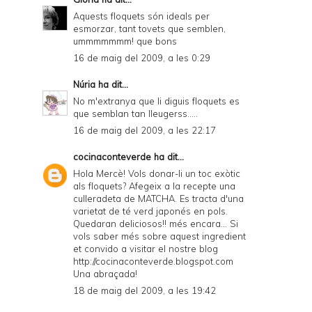
Aquests floquets són ideals per
esmorzar, tant tovets que semblen,
ummmmmmm! que bons
16 de maig del 2009, a les 0:29
Núria
ha dit...
No m'extranya que li diguis floquets es
que semblan tan lleugerss.....
16 de maig del 2009, a les 22:17
cocinaconteverde
ha dit...
Hola Mercè! Vols donar-li un toc exòtic
als floquets? Afegeix a la recepte una
culleradeta de MATCHA. Es tracta d'una
varietat de té verd japonés en pols.
Quedaran deliciosos!! més encara... Si
vols saber més sobre aquest ingredient
et convido a visitar el nostre blog
http://cocinaconteverde.blogspot.com
Una abraçada!
18 de maig del 2009, a les 19:42