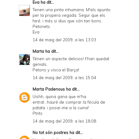
Eva
ha dit...
Tenen una pinta inhumana. M'els apunto
per la propera vegada. Segur que els
faré, i més si dius que són tan bons.
Petonets
Eva
14 de maig del 2009, a les 13:03
Marta
ha dit...
Ténen un aspecte delicios! t'han quedat
genials.
Petons y visca el Barça!
14 de maig del 2009, a les 15:04
Marta Padenous
ha dit...
Uishh, quina gana que m'ha
entrat...hauré de comprar la fècula de
patata, i posar-me a la cuina!
Ptnts
14 de maig del 2009, a les 18:08
No tot són postres
ha dit...