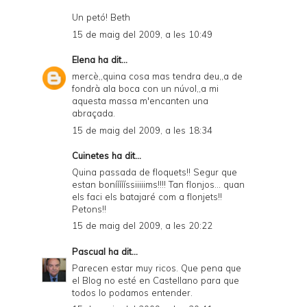
Un petó! Beth
15 de maig del 2009, a les 10:49
Elena
ha dit...
mercè,,quina cosa mas tendra deu,,a de
fondrà ala boca con un núvol,,a mi
aquesta massa m'encanten una
abraçada.
15 de maig del 2009, a les 18:34
Cuinetes
ha dit...
Quina passada de floquets!! Segur que
estan boníííííssiiiiims!!!! Tan flonjos... quan
els faci els batajaré com a flonjets!!
Petons!!
15 de maig del 2009, a les 20:22
Pascual
ha dit...
Parecen estar muy ricos. Que pena que
el Blog no esté en Castellano para que
todos lo podamos entender.