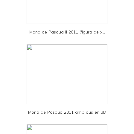
r
i
e
Mona de Pasqua II 2011 (figura de x...
n
d
l
y
a
n
d
P
D
Mona de Pasqua 2011 amb ous en 3D
F