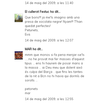
14 de maig del 2009, a les 11:40
El cullerot Festuc
ha dit...
Que bons!!! ja me'ls imagino amb una
presa de xocolata negre! Nyam!!! T'han
quedat perfectes!
Petunets,
Eva.
14 de maig del 2009, a les 12:07
MAR
ha dit...
mmm que monos si fa pena menjar-se'ls
.....no he provat mai fer masses d'aquest
tipus ... ens hi haurem de posar mans a
la massa ... ai Deu meu que dolent aixó
és culpa del Barça .. que fins les tantes
de la nit a Bcn no hi havia qui dormís de
sorolls ...
petonets
mar
14 de maig del 2009, a les 12:55