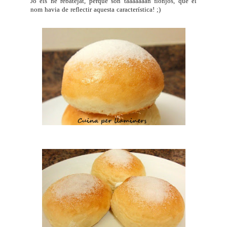
Jo els he rebatejat, perquè són taaaaaaan flonjos, que el
nom havia de reflectir aquesta característica! ;)