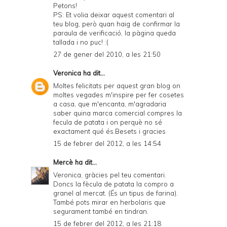
Petons!
PS: Et volia deixar aquest comentari al
teu blog, però quan haig de confirmar la
paraula de verificació, la pàgina queda
tallada i no puc! :(
27 de gener del 2010, a les 21:50
Veronica
ha dit...
Moltes felicitats per aquest gran blog on
moltes vegades m'inspire per fer cosetes
a casa, que m'encanta, m'agradaria
saber quina marca comercial compres la
fecula de patata i on perquè no sé
exactament qué és.Besets i gracies
15 de febrer del 2012, a les 14:54
Mercè
ha dit...
Veronica, gràcies pel teu comentari.
Doncs la fècula de patata la compro a
granel al mercat. (És un tipus de farina).
També pots mirar en herbolaris que
segurament també en tindran.
15 de febrer del 2012, a les 21:18