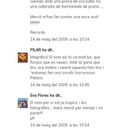
Genials amb una presa de xocolata, ho
una cullerada de mermelada de pruna .....
Mercè m'has fet somiar una mica ara!!
jejeje
Records
14 de maig del 2009, a les 10:14
PILAR
ha dit...
Magnifics! El nom els hi va molt be, que
flonjos que es veuen. Amb la gana que
tinc ara mateix i veient aquesta foto tinc l
´estomac fen uns sorolls horrorosos.
Petons
14 de maig del 2009, a les 10:45
Eva Flores
ha dit...
El nom per si sol ja inspira, i les
fotografies... mare meva! per menjar i no
parar!!!
pt!
14 de maig del 2009, a les 10:54