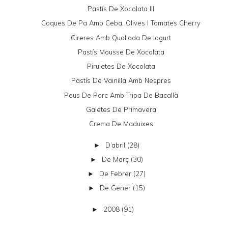
Pastís De Xocolata III
Coques De Pa Amb Ceba, Olives I Tomates Cherry
Cireres Amb Quallada De Iogurt
Pastís Mousse De Xocolata
Piruletes De Xocolata
Pastís De Vainilla Amb Nespres
Peus De Porc Amb Tripa De Bacallà
Galetes De Primavera
Crema De Maduixes
D’abril
(28)
►
De Març
(30)
►
De Febrer
(27)
►
De Gener
(15)
►
2008
(91)
►