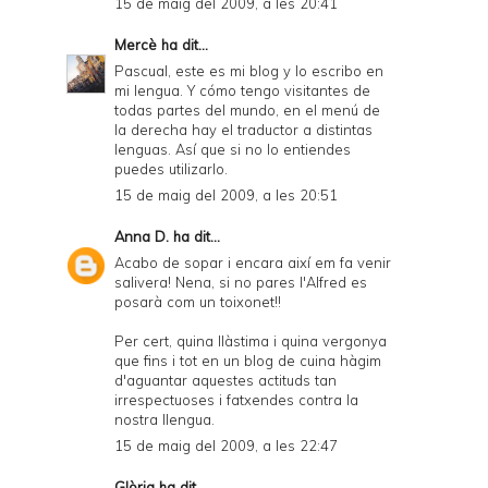
15 de maig del 2009, a les 20:41
Mercè
ha dit...
Pascual, este es mi blog y lo escribo en
mi lengua. Y cómo tengo visitantes de
todas partes del mundo, en el menú de
la derecha hay el traductor a distintas
lenguas. Así que si no lo entiendes
puedes utilizarlo.
15 de maig del 2009, a les 20:51
Anna D.
ha dit...
Acabo de sopar i encara així em fa venir
salivera! Nena, si no pares l'Alfred es
posarà com un toixonet!!
Per cert, quina llàstima i quina vergonya
que fins i tot en un blog de cuina hàgim
d'aguantar aquestes actituds tan
irrespectuoses i fatxendes contra la
nostra llengua.
15 de maig del 2009, a les 22:47
Glòria
ha dit...