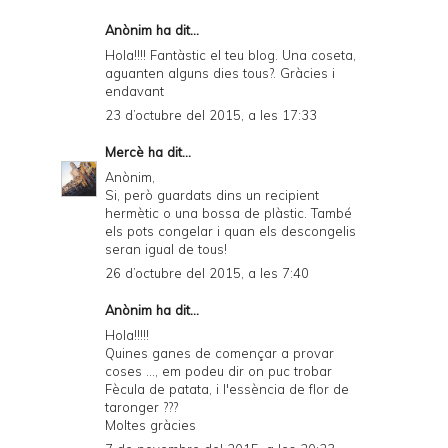
Anònim ha dit...
Hola!!!! Fantàstic el teu blog. Una coseta,
aguanten alguns dies tous?. Gràcies i
endavant
23 d’octubre del 2015, a les 17:33
Mercè
ha dit...
Anònim,
Si, però guardats dins un recipient
hermètic o una bossa de plàstic. També
els pots congelar i quan els descongelis
seran igual de tous!
26 d’octubre del 2015, a les 7:40
Anònim ha dit...
Hola!!!!!
Quines ganes de començar a provar
coses ..., em podeu dir on puc trobar
Fècula de patata, i l'essència de flor de
taronger ???
Moltes gràcies