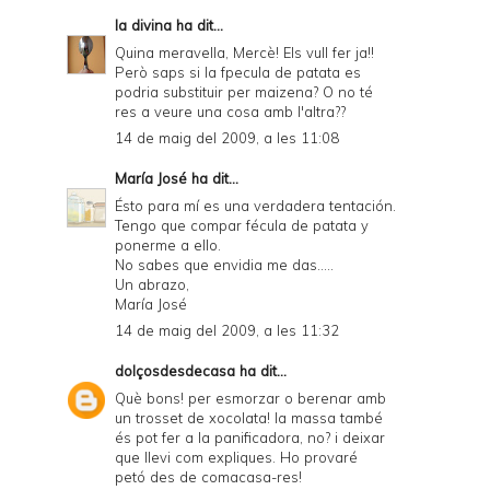
la divina
ha dit...
Quina meravella, Mercè! Els vull fer ja!!
Però saps si la fpecula de patata es
podria substituir per maizena? O no té
res a veure una cosa amb l'altra??
14 de maig del 2009, a les 11:08
María José
ha dit...
Ésto para mí es una verdadera tentación.
Tengo que compar fécula de patata y
ponerme a ello.
No sabes que envidia me das.....
Un abrazo,
María José
14 de maig del 2009, a les 11:32
dolçosdesdecasa
ha dit...
Què bons! per esmorzar o berenar amb
un trosset de xocolata! la massa també
és pot fer a la panificadora, no? i deixar
que llevi com expliques. Ho provaré
petó des de comacasa-res!