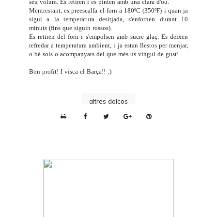
seu volum. Es retiren i es pinten amb una clara d'ou.
Mentrestant, es preescalfa el forn a 180ºC (350ºF) i quan ja
sigui a la temperatura desitjada, s'enfornen durant 10
minuts (fins que siguin rossos).
Es retiren del forn i s'empolsen amb sucre glaç. Es deixen
refredar a temperatura ambient, i ja estan llestos per menjar,
o bé sols o acompanyats del que més us vingui de gust!
Bon profit! I visca el Barça!! :)
altres dolços
P
r
i
n
t
e
r
F