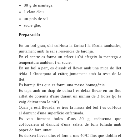
80 g de mantega
1 clara d'ou
un pols de sal
sucre glaç
Preparació:
En un bol gran, s'hi col·loca la farina i la fècula tamisades,
juntament amb la sal i l'essència de taronja.
En el centre es forma un cràter i s'hi afegeix la mantega a
temperatura ambient i el sucre.
En un bol a part, es dissolt el llevat amb una mica de llet
tèbia. I s'incorpora al cràter, juntament amb la resta de la
llet.
Es barreja fins que es formi una massa homogènia.
Es tapa amb un drap de cuina i es deixa llevar en un lloc
aïllat de corrents d'aire durant un mínim de 3 hores (jo la
vaig deixar tota la nit!).
Quan ja està llevada, es treu la massa del bol i es col·loca
al damunt d'una superfície enfarinada.
Es van formant boles d'uns 50 g cadascuna que
col·locarem al damunt d'una safata de forn folrada amb
paper de forn untat.
Es deixen llevar dins el forn a uns 40ºC fins que doblin el