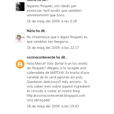
Aquests floquets són ideals per
esmorzar, tant tovets que semblen,
ummmmmmm! que bons
16 de maig del 2009, a les 0:29
Núria
ha dit...
No m'extranya que li diguis floquets es
que semblan tan lleugerss.....
16 de maig del 2009, a les 22:17
cocinaconteverde
ha dit...
Hola Mercè! Vols donar-li un toc exòtic
als floquets? Afegeix a la recepte una
culleradeta de MATCHA. Es tracta d'una
varietat de té verd japonés en pols.
Quedaran deliciosos!! més encara... Si
vols saber més sobre aquest ingredient
et convido a visitar el nostre blog
http://cocinaconteverde.blogspot.com
Una abraçada!
18 de maig del 2009, a les 19:42