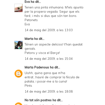
Eva
ha dit...
Tenen una pinta inhumana. M'els apunto
per la propera vegada. Segur que els
faré, i més si dius que són tan bons.
Petonets
Eva
14 de maig del 2009, a les 13:03
Marta
ha dit...
Ténen un aspecte delicios! t'han quedat
genials.
Petons y visca el Barça!
14 de maig del 2009, a les 15:04
Marta Padenous
ha dit...
Uishh, quina gana que m'ha
entrat...hauré de comprar la fècula de
patata, i posar-me a la cuina!
Ptnts
14 de maig del 2009, a les 18:08
No tot són postres
ha dit...