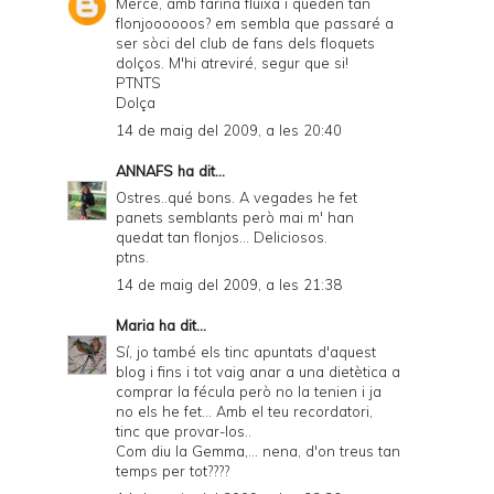
Mercè, amb farina fluixa i queden tan
flonjoooooos? em sembla que passaré a
ser sòci del club de fans dels floquets
dolços. M'hi atreviré, segur que si!
PTNTS
Dolça
14 de maig del 2009, a les 20:40
ANNAFS
ha dit...
Ostres..qué bons. A vegades he fet
panets semblants però mai m' han
quedat tan flonjos... Deliciosos.
ptns.
14 de maig del 2009, a les 21:38
Maria
ha dit...
Sí, jo també els tinc apuntats d'aquest
blog i fins i tot vaig anar a una dietètica a
comprar la fécula però no la tenien i ja
no els he fet... Amb el teu recordatori,
tinc que provar-los..
Com diu la Gemma,... nena, d'on treus tan
temps per tot????