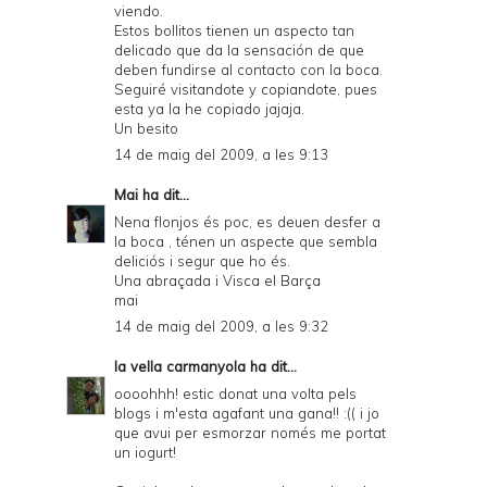
viendo.
Estos bollitos tienen un aspecto tan
delicado que da la sensación de que
deben fundirse al contacto con la boca.
Seguiré visitandote y copiandote, pues
esta ya la he copiado jajaja.
Un besito
14 de maig del 2009, a les 9:13
Mai
ha dit...
Nena flonjos és poc, es deuen desfer a
la boca , ténen un aspecte que sembla
deliciós i segur que ho és.
Una abraçada i Visca el Barça
mai
14 de maig del 2009, a les 9:32
la vella carmanyola
ha dit...
oooohhh! estic donat una volta pels
blogs i m'esta agafant una gana!! :(( i jo
que avui per esmorzar només me portat
un iogurt!