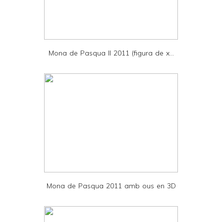
r
i
e
Mona de Pasqua II 2011 (figura de x...
n
d
l
y
a
n
d
P
D
Mona de Pasqua 2011 amb ous en 3D
F