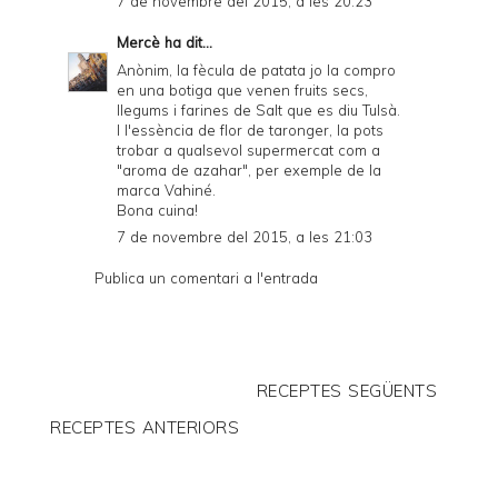
7 de novembre del 2015, a les 20:23
Mercè
ha dit...
Anònim, la fècula de patata jo la compro
en una botiga que venen fruits secs,
llegums i farines de Salt que es diu Tulsà.
I l'essència de flor de taronger, la pots
trobar a qualsevol supermercat com a
"aroma de azahar", per exemple de la
marca Vahiné.
Bona cuina!
7 de novembre del 2015, a les 21:03
Publica un comentari a l'entrada
RECEPTES SEGÜENTS
RECEPTES ANTERIORS