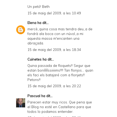
Un petó! Beth
15 de maig del 2009, a les 10:49
Elena
ha dit...
mercè,,quina cosa mas tendra deu,,a de
fondrà ala boca con un núvol,,a mi
aquesta massa m'encanten una
abraçada.
15 de maig del 2009, a les 18:34
Cuinetes
ha dit...
Quina passada de floquets!! Segur que
estan boníííííssiiiiims!!!! Tan flonjos... quan
els faci els batajaré com a flonjets!!
Petons!!
15 de maig del 2009, a les 20:22
Pascual
ha dit...
Parecen estar muy ricos. Que pena que
el Blog no esté en Castellano para que
todos lo podamos entender.