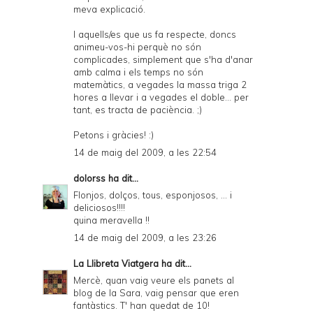
meva explicació.
I aquells/es que us fa respecte, doncs
animeu-vos-hi perquè no són
complicades, simplement que s'ha d'anar
amb calma i els temps no són
matemàtics, a vegades la massa triga 2
hores a llevar i a vegades el doble... per
tant, es tracta de paciència. ;)
Petons i gràcies! :)
14 de maig del 2009, a les 22:54
dolorss
ha dit...
Flonjos, dolços, tous, esponjosos, ... i
deliciosos!!!!
quina meravella !!
14 de maig del 2009, a les 23:26
La Llibreta Viatgera
ha dit...
Mercè, quan vaig veure els panets al
blog de la Sara, vaig pensar que eren
fantàstics. T' han quedat de 10!