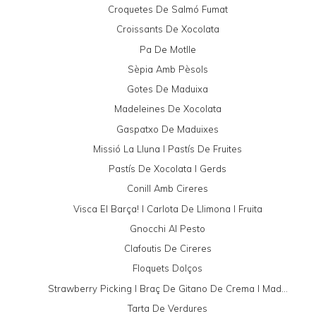
Croquetes De Salmó Fumat
Croissants De Xocolata
Pa De Motlle
Sèpia Amb Pèsols
Gotes De Maduixa
Madeleines De Xocolata
Gaspatxo De Maduixes
Missió La Lluna I Pastís De Fruites
Pastís De Xocolata I Gerds
Conill Amb Cireres
Visca El Barça! I Carlota De Llimona I Fruita
Gnocchi Al Pesto
Clafoutis De Cireres
Floquets Dolços
Strawberry Picking I Braç De Gitano De Crema I Mad...
Tarta De Verdures