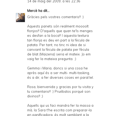
14 de maig del 2009, a les 22:36
Mercè
ha dit...
Gràcies pels vostres comentaris!! :)
Aquests panets són realment moooolt
flonjos!! D'aquells que quan te'ls menges
es desfan a la boca!! I aquesta textura
tan flonja es deu en part a la fècula de
patata. Per tant, no tinc ni idea de si
canviant la fècula de patata per fècula
de blat (Maizena) seria el mateix. Jo em
vaig fer la mateixa pregunta. ;)
Gemma i Maria, doncs si una cosa he
après aquí és a ser multi- multi-tasking,
és a dir, a fer diverses coses en paral·lel.
Rosa, bienvenida y gracias por tu visita y
tu comentario!! :) Pruébalos porqué son
divinos!! ;)
Aquells qui us faci mandra fer la massa a
mà, la Sara t'he escrita com preparar-la
en panificadora, és molt semblant a la