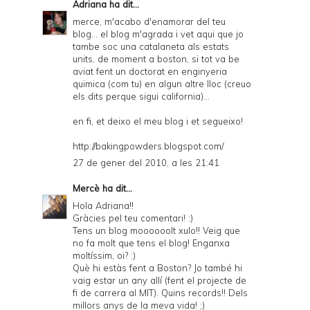
Adriana
ha dit...
merce, m'acabo d'enamorar del teu
blog... el blog m'agrada i vet aqui que jo
tambe soc una catalaneta als estats
units, de moment a boston, si tot va be
aviat fent un doctorat en enginyeria
quimica (com tu) en algun altre lloc (creuo
els dits perque sigui california)...
en fi, et deixo el meu blog i et segueixo!
http://bakingpowders.blogspot.com/
27 de gener del 2010, a les 21:41
Mercè
ha dit...
Hola Adriana!!
Gràcies pel teu comentari! :)
Tens un blog moooooolt xulo!! Veig que
no fa molt que tens el blog! Enganxa
moltíssim, oi? :)
Què hi estàs fent a Boston? Jo també hi
vaig estar un any allí (fent el projecte de
fi de carrera al MIT). Quins records!! Dels
millors anys de la meva vida! ;)