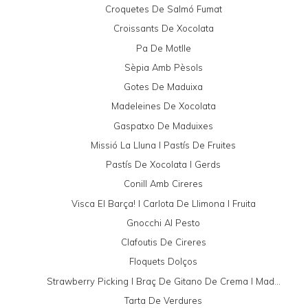
Croquetes De Salmó Fumat
Croissants De Xocolata
Pa De Motlle
Sèpia Amb Pèsols
Gotes De Maduixa
Madeleines De Xocolata
Gaspatxo De Maduixes
Missió La Lluna I Pastís De Fruites
Pastís De Xocolata I Gerds
Conill Amb Cireres
Visca El Barça! I Carlota De Llimona I Fruita
Gnocchi Al Pesto
Clafoutis De Cireres
Floquets Dolços
Strawberry Picking I Braç De Gitano De Crema I Mad...
Tarta De Verdures