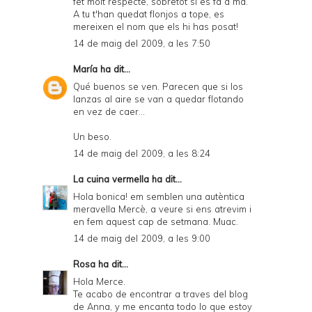
fet molt respecte, sobretot si es fa a mà.
A tu t'han quedat flonjos a tope, es
mereixen el nom que els hi has posat!
14 de maig del 2009, a les 7:50
María
ha dit...
Qué buenos se ven. Parecen que si los
lanzas al aire se van a quedar flotando
en vez de caer...
Un beso.
14 de maig del 2009, a les 8:24
La cuina vermella
ha dit...
Hola bonica! em semblen una autèntica
meravella Mercè, a veure si ens atrevim i
en fem aquest cap de setmana. Muac.
14 de maig del 2009, a les 9:00
Rosa
ha dit...
Hola Merce.
Te acabo de encontrar a traves del blog
de Anna, y me encanta todo lo que estoy