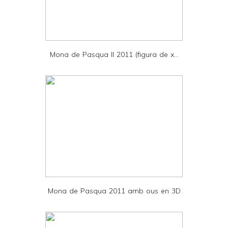
r
i
e
Mona de Pasqua II 2011 (figura de x...
n
d
l
y
a
n
d
P
D
Mona de Pasqua 2011 amb ous en 3D
F