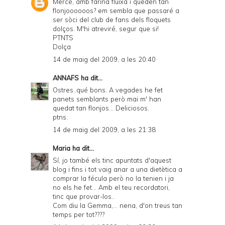
Mercè, amb farina fluixa i queden tan
flonjoooooos? em sembla que passaré a
ser sòci del club de fans dels floquets
dolços. M'hi atreviré, segur que si!
PTNTS
Dolça
14 de maig del 2009, a les 20:40
ANNAFS
ha dit...
Ostres..qué bons. A vegades he fet
panets semblants però mai m' han
quedat tan flonjos... Deliciosos.
ptns.
14 de maig del 2009, a les 21:38
Maria
ha dit...
Sí, jo també els tinc apuntats d'aquest
blog i fins i tot vaig anar a una dietètica a
comprar la fécula però no la tenien i ja
no els he fet... Amb el teu recordatori,
tinc que provar-los..
Com diu la Gemma,... nena, d'on treus tan
temps per tot????