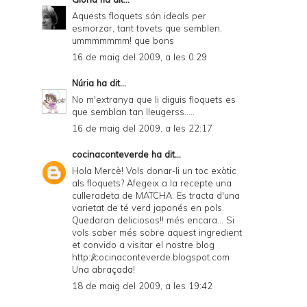
Aquests floquets són ideals per
esmorzar, tant tovets que semblen,
ummmmmmm! que bons
16 de maig del 2009, a les 0:29
Núria
ha dit...
No m'extranya que li diguis floquets es
que semblan tan lleugerss.....
16 de maig del 2009, a les 22:17
cocinaconteverde
ha dit...
Hola Mercè! Vols donar-li un toc exòtic
als floquets? Afegeix a la recepte una
culleradeta de MATCHA. Es tracta d'una
varietat de té verd japonés en pols.
Quedaran deliciosos!! més encara... Si
vols saber més sobre aquest ingredient
et convido a visitar el nostre blog
http://cocinaconteverde.blogspot.com
Una abraçada!
18 de maig del 2009, a les 19:42