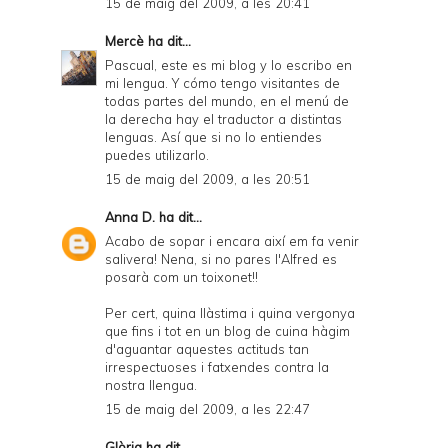
15 de maig del 2009, a les 20:41
Mercè
ha dit...
Pascual, este es mi blog y lo escribo en
mi lengua. Y cómo tengo visitantes de
todas partes del mundo, en el menú de
la derecha hay el traductor a distintas
lenguas. Así que si no lo entiendes
puedes utilizarlo.
15 de maig del 2009, a les 20:51
Anna D.
ha dit...
Acabo de sopar i encara així em fa venir
salivera! Nena, si no pares l'Alfred es
posarà com un toixonet!!
Per cert, quina llàstima i quina vergonya
que fins i tot en un blog de cuina hàgim
d'aguantar aquestes actituds tan
irrespectuoses i fatxendes contra la
nostra llengua.
15 de maig del 2009, a les 22:47
Glòria
ha dit...