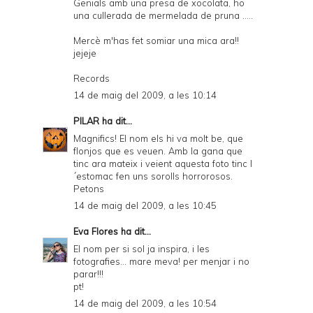
Genials amb una presa de xocolata, ho
una cullerada de mermelada de pruna .....
Mercè m'has fet somiar una mica ara!!
jejeje
Records
14 de maig del 2009, a les 10:14
PILAR
ha dit...
Magnifics! El nom els hi va molt be, que
flonjos que es veuen. Amb la gana que
tinc ara mateix i veient aquesta foto tinc l
´estomac fen uns sorolls horrorosos.
Petons
14 de maig del 2009, a les 10:45
Eva Flores
ha dit...
El nom per si sol ja inspira, i les
fotografies... mare meva! per menjar i no
parar!!!
pt!
14 de maig del 2009, a les 10:54