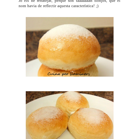
Jo els he rebatejat, perquè són taaaaaaan flonjos, que el
nom havia de reflectir aquesta característica! ;)