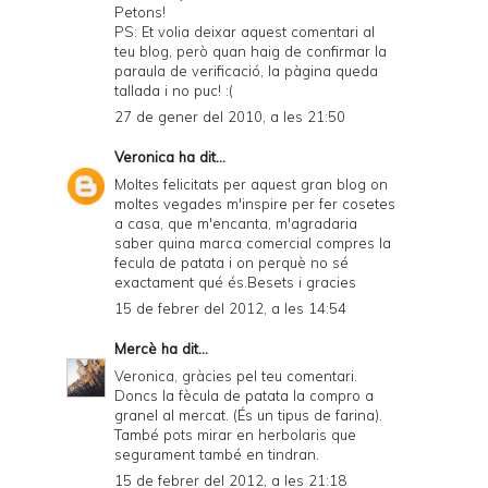
Petons!
PS: Et volia deixar aquest comentari al
teu blog, però quan haig de confirmar la
paraula de verificació, la pàgina queda
tallada i no puc! :(
27 de gener del 2010, a les 21:50
Veronica
ha dit...
Moltes felicitats per aquest gran blog on
moltes vegades m'inspire per fer cosetes
a casa, que m'encanta, m'agradaria
saber quina marca comercial compres la
fecula de patata i on perquè no sé
exactament qué és.Besets i gracies
15 de febrer del 2012, a les 14:54
Mercè
ha dit...
Veronica, gràcies pel teu comentari.
Doncs la fècula de patata la compro a
granel al mercat. (És un tipus de farina).
També pots mirar en herbolaris que
segurament també en tindran.
15 de febrer del 2012, a les 21:18