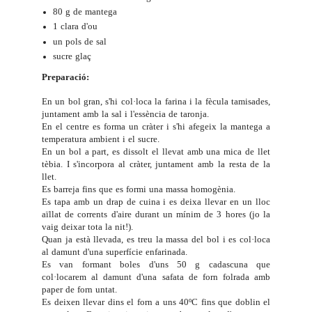
80 g de mantega
1 clara d'ou
un pols de sal
sucre glaç
Preparació:
En un bol gran, s'hi col·loca la farina i la fècula tamisades,
juntament amb la sal i l'essència de taronja.
En el centre es forma un cràter i s'hi afegeix la mantega a
temperatura ambient i el sucre.
En un bol a part, es dissolt el llevat amb una mica de llet
tèbia. I s'incorpora al cràter, juntament amb la resta de la
llet.
Es barreja fins que es formi una massa homogènia.
Es tapa amb un drap de cuina i es deixa llevar en un lloc
aïllat de corrents d'aire durant un mínim de 3 hores (jo la
vaig deixar tota la nit!).
Quan ja està llevada, es treu la massa del bol i es col·loca
al damunt d'una superfície enfarinada.
Es van formant boles d'uns 50 g cadascuna que
col·locarem al damunt d'una safata de forn folrada amb
paper de forn untat.
Es deixen llevar dins el forn a uns 40ºC fins que doblin el