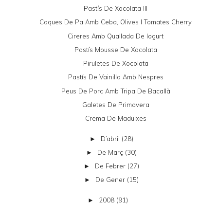
Pastís De Xocolata III
Coques De Pa Amb Ceba, Olives I Tomates Cherry
Cireres Amb Quallada De Iogurt
Pastís Mousse De Xocolata
Piruletes De Xocolata
Pastís De Vainilla Amb Nespres
Peus De Porc Amb Tripa De Bacallà
Galetes De Primavera
Crema De Maduixes
D’abril
(28)
►
De Març
(30)
►
De Febrer
(27)
►
De Gener
(15)
►
2008
(91)
►