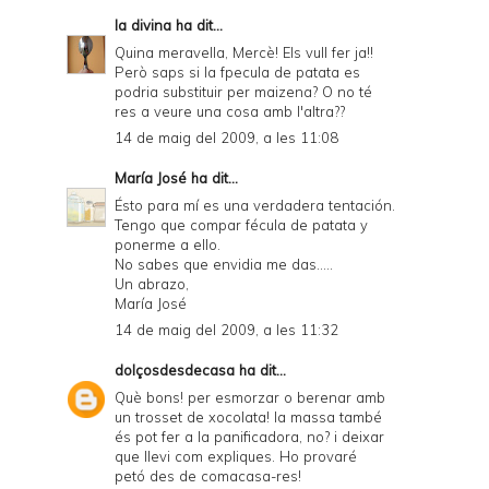
la divina
ha dit...
Quina meravella, Mercè! Els vull fer ja!!
Però saps si la fpecula de patata es
podria substituir per maizena? O no té
res a veure una cosa amb l'altra??
14 de maig del 2009, a les 11:08
María José
ha dit...
Ésto para mí es una verdadera tentación.
Tengo que compar fécula de patata y
ponerme a ello.
No sabes que envidia me das.....
Un abrazo,
María José
14 de maig del 2009, a les 11:32
dolçosdesdecasa
ha dit...
Què bons! per esmorzar o berenar amb
un trosset de xocolata! la massa també
és pot fer a la panificadora, no? i deixar
que llevi com expliques. Ho provaré
petó des de comacasa-res!