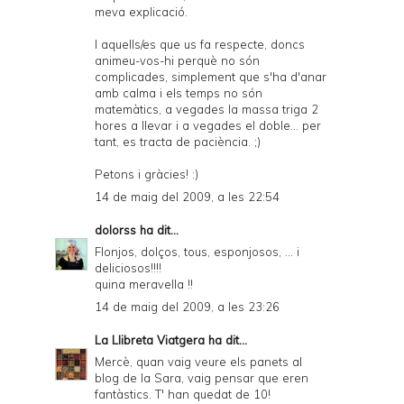
meva explicació.
I aquells/es que us fa respecte, doncs
animeu-vos-hi perquè no són
complicades, simplement que s'ha d'anar
amb calma i els temps no són
matemàtics, a vegades la massa triga 2
hores a llevar i a vegades el doble... per
tant, es tracta de paciència. ;)
Petons i gràcies! :)
14 de maig del 2009, a les 22:54
dolorss
ha dit...
Flonjos, dolços, tous, esponjosos, ... i
deliciosos!!!!
quina meravella !!
14 de maig del 2009, a les 23:26
La Llibreta Viatgera
ha dit...
Mercè, quan vaig veure els panets al
blog de la Sara, vaig pensar que eren
fantàstics. T' han quedat de 10!