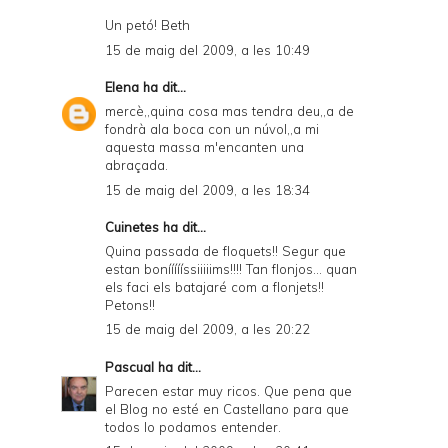
Un petó! Beth
15 de maig del 2009, a les 10:49
Elena
ha dit...
mercè,,quina cosa mas tendra deu,,a de
fondrà ala boca con un núvol,,a mi
aquesta massa m'encanten una
abraçada.
15 de maig del 2009, a les 18:34
Cuinetes
ha dit...
Quina passada de floquets!! Segur que
estan boníííííssiiiiims!!!! Tan flonjos... quan
els faci els batajaré com a flonjets!!
Petons!!
15 de maig del 2009, a les 20:22
Pascual
ha dit...
Parecen estar muy ricos. Que pena que
el Blog no esté en Castellano para que
todos lo podamos entender.