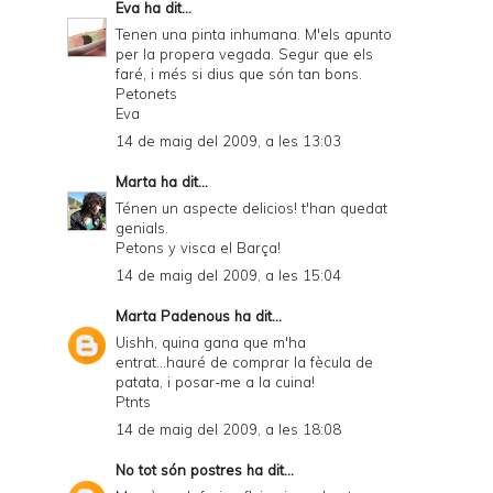
Eva
ha dit...
Tenen una pinta inhumana. M'els apunto
per la propera vegada. Segur que els
faré, i més si dius que són tan bons.
Petonets
Eva
14 de maig del 2009, a les 13:03
Marta
ha dit...
Ténen un aspecte delicios! t'han quedat
genials.
Petons y visca el Barça!
14 de maig del 2009, a les 15:04
Marta Padenous
ha dit...
Uishh, quina gana que m'ha
entrat...hauré de comprar la fècula de
patata, i posar-me a la cuina!
Ptnts
14 de maig del 2009, a les 18:08
No tot són postres
ha dit...