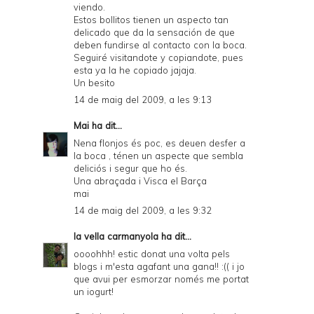
viendo.
Estos bollitos tienen un aspecto tan
delicado que da la sensación de que
deben fundirse al contacto con la boca.
Seguiré visitandote y copiandote, pues
esta ya la he copiado jajaja.
Un besito
14 de maig del 2009, a les 9:13
Mai
ha dit...
Nena flonjos és poc, es deuen desfer a
la boca , ténen un aspecte que sembla
deliciós i segur que ho és.
Una abraçada i Visca el Barça
mai
14 de maig del 2009, a les 9:32
la vella carmanyola
ha dit...
oooohhh! estic donat una volta pels
blogs i m'esta agafant una gana!! :(( i jo
que avui per esmorzar només me portat
un iogurt!