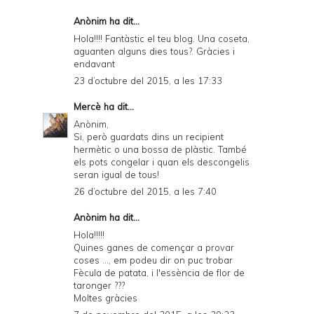
Anònim ha dit...
Hola!!!! Fantàstic el teu blog. Una coseta,
aguanten alguns dies tous?. Gràcies i
endavant
23 d’octubre del 2015, a les 17:33
Mercè
ha dit...
Anònim,
Si, però guardats dins un recipient
hermètic o una bossa de plàstic. També
els pots congelar i quan els descongelis
seran igual de tous!
26 d’octubre del 2015, a les 7:40
Anònim ha dit...
Hola!!!!!
Quines ganes de començar a provar
coses ..., em podeu dir on puc trobar
Fècula de patata, i l'essència de flor de
taronger ???
Moltes gràcies