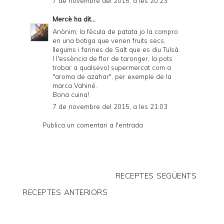
7 de novembre del 2015, a les 20:23
Mercè
ha dit...
Anònim, la fècula de patata jo la compro
en una botiga que venen fruits secs,
llegums i farines de Salt que es diu Tulsà.
I l'essència de flor de taronger, la pots
trobar a qualsevol supermercat com a
"aroma de azahar", per exemple de la
marca Vahiné.
Bona cuina!
7 de novembre del 2015, a les 21:03
Publica un comentari a l'entrada
RECEPTES SEGÜENTS
RECEPTES ANTERIORS