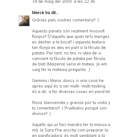
14 de maig del 2009, a les 22:36
Mercè
ha dit...
Gràcies pels vostres comentaris!! :)
Aquests panets són realment moooolt
flonjos!! D'aquells que quan te'ls menges
es desfan a la boca!! I aquesta textura
tan flonja es deu en part a la fècula de
patata. Per tant, no tinc ni idea de si
canviant la fècula de patata per fècula
de blat (Maizena) seria el mateix. Jo em
vaig fer la mateixa pregunta. ;)
Gemma i Maria, doncs si una cosa he
après aquí és a ser multi- multi-tasking,
és a dir, a fer diverses coses en paral·lel.
Rosa, bienvenida y gracias por tu visita y
tu comentario!! :) Pruébalos porqué son
divinos!! ;)
Aquells qui us faci mandra fer la massa a
mà, la Sara t'he escrita com preparar-la
en panificadora, és molt semblant a la