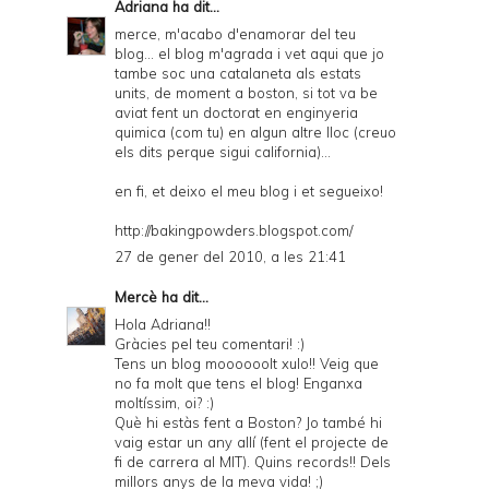
Adriana
ha dit...
merce, m'acabo d'enamorar del teu
blog... el blog m'agrada i vet aqui que jo
tambe soc una catalaneta als estats
units, de moment a boston, si tot va be
aviat fent un doctorat en enginyeria
quimica (com tu) en algun altre lloc (creuo
els dits perque sigui california)...
en fi, et deixo el meu blog i et segueixo!
http://bakingpowders.blogspot.com/
27 de gener del 2010, a les 21:41
Mercè
ha dit...
Hola Adriana!!
Gràcies pel teu comentari! :)
Tens un blog moooooolt xulo!! Veig que
no fa molt que tens el blog! Enganxa
moltíssim, oi? :)
Què hi estàs fent a Boston? Jo també hi
vaig estar un any allí (fent el projecte de
fi de carrera al MIT). Quins records!! Dels
millors anys de la meva vida! ;)