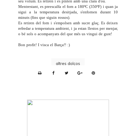
seu volum. Es retiren i es pinten amb una clara d'ou.
Mentrestant, es preescalfa el forn a 180ºC (350ºF) i quan ja
sigui a la temperatura desitjada, s'enfornen durant 10
minuts (fins que siguin rossos).
Es retiren del forn i s'empolsen amb sucre glaç. Es deixen
refredar a temperatura ambient, i ja estan llestos per menjar,
o bé sols o acompanyats del que més us vingui de gust!
Bon profit! I visca el Barça!! :)
altres dolços
P
r
i
n
t
e
r
F