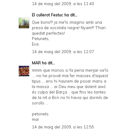
14 de maig del 2009, a les 11:40
El cullerot Festuc
ha dit...
Que bons!!! ja me'ls imagino amb una
presa de xocolata negre! Nyam!!! T'han
quedat perfectes!
Petunets,
Eva.
14 de maig del 2009, a les 12:07
MAR
ha dit...
mmm que monos si fa pena menjar-se'ls
.....no he provat mai fer masses d'aquest
tipus ... ens hi haurem de posar mans a
la massa ... ai Deu meu que dolent aixó
és culpa del Barça .. que fins les tantes
de la nit a Bcn no hi havia qui dormís de
sorolls ...
petonets
mar
14 de maig del 2009, a les 12:55