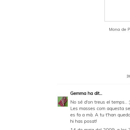
d
P
D
F
Mona de P
3
Gemma
ha dit...
No sé d'on treus el temps... :
Les masses com aquesta sem
es fa a mà. A tu t'han queda
hi has posat!
14 de maig del 2009, a les 