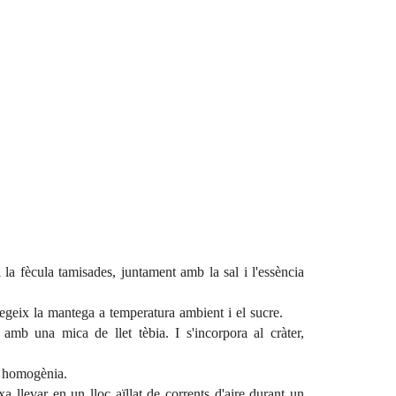
i la fècula tamisades, juntament amb la sal i l'essència
fegeix la mantega a temperatura ambient i el sucre.
 amb una mica de llet tèbia. I s'incorpora al cràter,
a homogènia.
 llevar en un lloc aïllat de corrents d'aire durant un