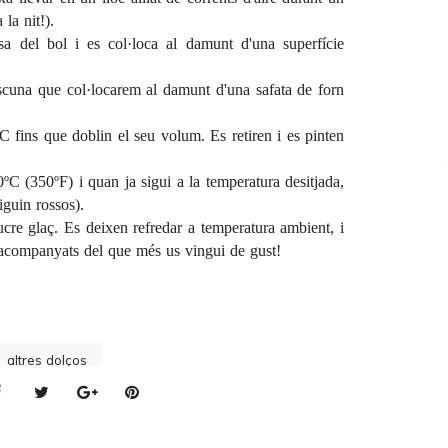
la nit!).
sa del bol i es col·loca al damunt d'una superfície
cuna que col·locarem al damunt d'una safata de forn
C fins que doblin el seu volum. Es retiren i es pinten
0ºC (350ºF) i quan ja sigui a la temperatura desitjada,
iguin rossos).
ucre glaç. Es deixen refredar a temperatura ambient, i
o acompanyats del que més us vingui de gust!
altres dolços