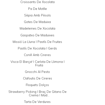
Croissants De Xocolata
Pa De Motlle
Sèpia Amb Pèsols
Gotes De Maduixa
Madeleines De Xocolata
Gaspatxo De Maduixes
Missió La Lluna I Pastís De Fruites
Pastís De Xocolata I Gerds
Conill Amb Cireres
Visca El Barça! I Carlota De Llimona I
Fruita
Gnocchi Al Pesto
Clafoutis De Cireres
Floquets Dolços
Strawberry Picking I Braç De Gitano De
Crema I Mad...
Tarta De Verdures