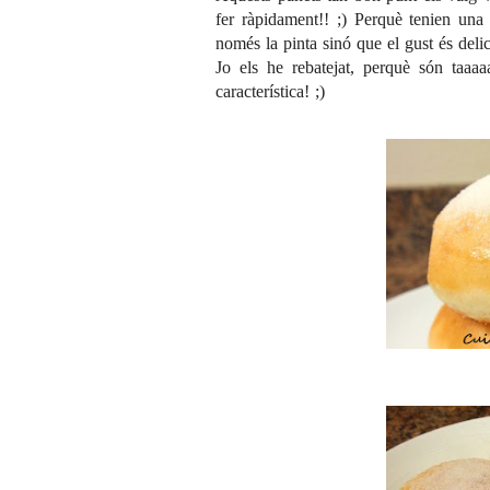
fer ràpidament!! ;) Perquè tenien una
només la pinta sinó que el gust és delici
Jo els he rebatejat, perquè són taaaa
característica! ;)