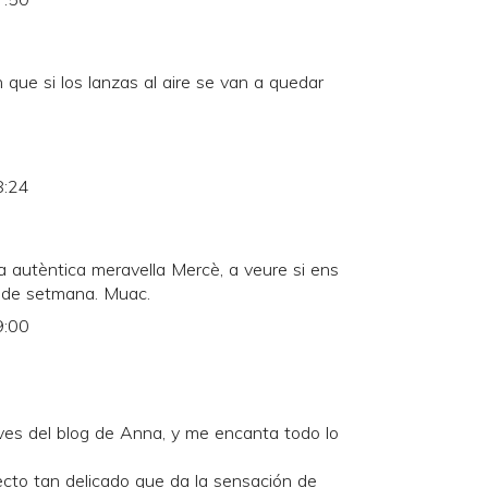
que si los lanzas al aire se van a quedar
8:24
 autèntica meravella Mercè, a veure si ens
p de setmana. Muac.
9:00
ves del blog de Anna, y me encanta todo lo
ecto tan delicado que da la sensación de