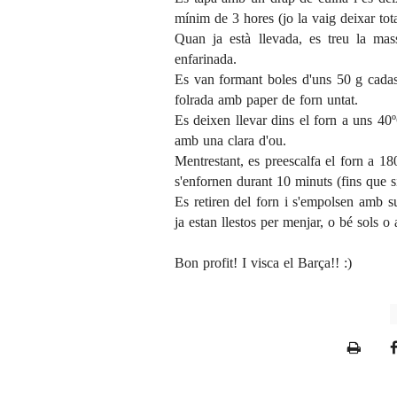
mínim de 3 hores (jo la vaig deixar tota 
Quan ja està llevada, es treu la mas
enfarinada.
Es van formant boles d'uns 50 g cadas
folrada amb paper de forn untat.
Es deixen llevar dins el forn a uns 40º
amb una clara d'ou.
Mentrestant, es preescalfa el forn a 18
s'enfornen durant 10 minuts (fins que s
Es retiren del forn i s'empolsen amb s
ja estan llestos per menjar, o bé sols 
Bon profit! I visca el Barça!! :)
P
r