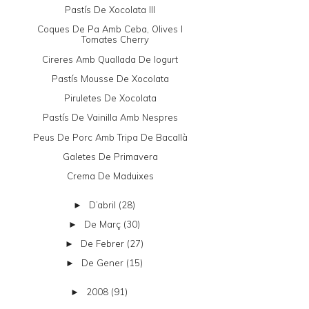
Pastís De Xocolata III
Coques De Pa Amb Ceba, Olives I
Tomates Cherry
Cireres Amb Quallada De Iogurt
Pastís Mousse De Xocolata
Piruletes De Xocolata
Pastís De Vainilla Amb Nespres
Peus De Porc Amb Tripa De Bacallà
Galetes De Primavera
Crema De Maduixes
D’abril
(28)
►
De Març
(30)
►
De Febrer
(27)
►
De Gener
(15)
►
2008
(91)
►