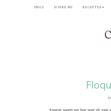
INICI
SOBRE MI
RECEPTES
Floqu
D
Aquests panets tan bon punt els vaig 