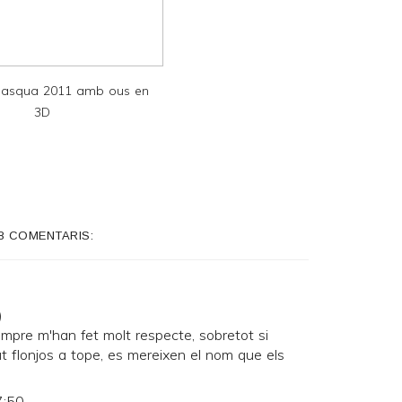
asqua 2011 amb ous en
3D
8 COMENTARIS:
)
pre m'han fet molt respecte, sobretot si
t flonjos a tope, es mereixen el nom que els
7:50