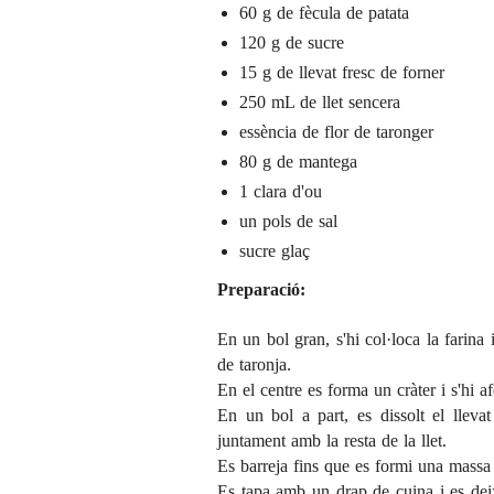
60 g de fècula de patata
120 g de sucre
15 g de llevat fresc de forner
250 mL de llet sencera
essència de flor de taronger
80 g de mantega
1 clara d'ou
un pols de sal
sucre glaç
Preparació:
En un bol gran, s'hi col·loca la farina 
de taronja.
En el centre es forma un cràter i s'hi a
En un bol a part, es dissolt el llevat
juntament amb la resta de la llet.
Es barreja fins que es formi una mass
Es tapa amb un drap de cuina i es deixa