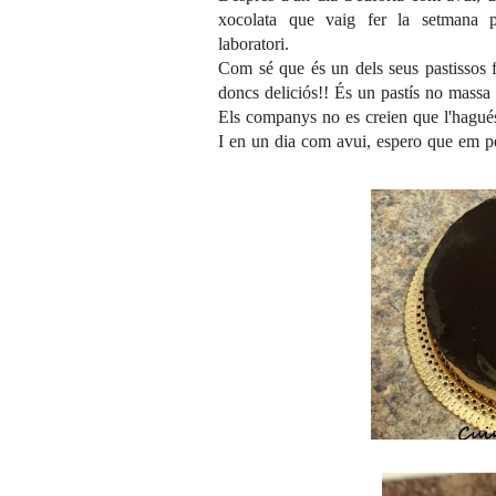
xocolata que vaig fer la setmana p
laboratori.
Com sé que és un dels seus pastissos fav
doncs deliciós!! És un pastís no massa co
Els companys no es creien que l'hagués 
I en un dia com avui, espero que em pe