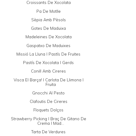
Croissants De Xocolata
Pa De Motlle
Sèpia Amb Pèsols
Gotes De Maduixa
Madeleines De Xocolata
Gaspatxo De Maduixes
Missió La Lluna I Pastís De Fruites
Pastís De Xocolata I Gerds
Conill Amb Cireres
Visca El Barça! I Carlota De Llimona I
Fruita
Gnocchi Al Pesto
Clafoutis De Cireres
Floquets Dolços
Strawberry Picking I Braç De Gitano De
Crema I Mad...
Tarta De Verdures