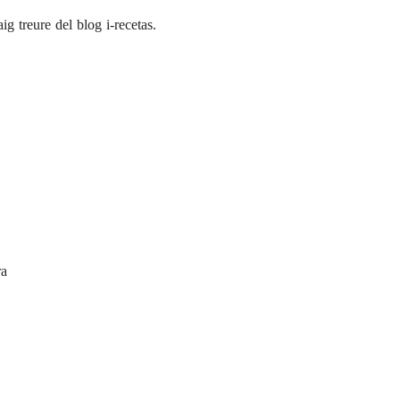
aig treure del blog
i-recetas
.
ra