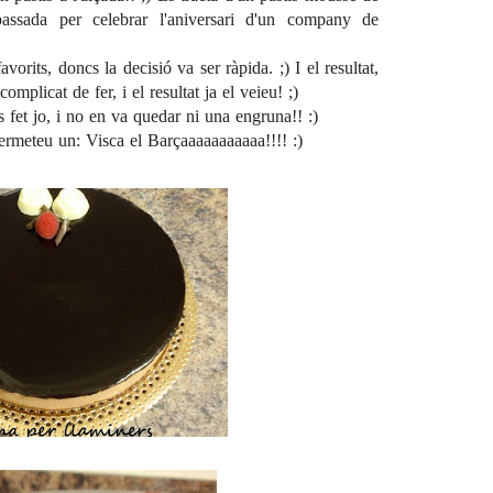
assada per celebrar l'aniversari d'un company de
orits, doncs la decisió va ser ràpida. ;) I el resultat,
mplicat de fer, i el resultat ja el veieu! ;)
fet jo, i no en va quedar ni una engruna!! :)
rmeteu un: Visca el Barçaaaaaaaaaaa!!!! :)