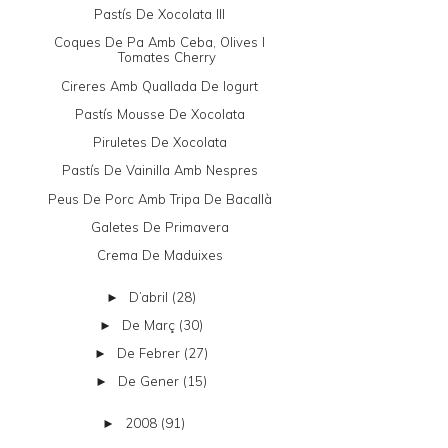
Pastís De Xocolata III
Coques De Pa Amb Ceba, Olives I
Tomates Cherry
Cireres Amb Quallada De Iogurt
Pastís Mousse De Xocolata
Piruletes De Xocolata
Pastís De Vainilla Amb Nespres
Peus De Porc Amb Tripa De Bacallà
Galetes De Primavera
Crema De Maduixes
D’abril
(28)
►
De Març
(30)
►
De Febrer
(27)
►
De Gener
(15)
►
2008
(91)
►