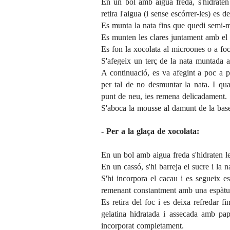
En un bol amb aigua freda, s'hidraten 
retira l'aigua (i sense escórrer-les) es
Es munta la nata fins que quedi semi-
Es munten les clares juntament amb el 
Es fon la xocolata al microones o a foc 
S'afegeix un terç de la nata muntada a
A continuació, es va afegint a poc a p
per tal de no desmuntar la nata. I quan
punt de neu, ies remena delicadament.
S'aboca la mousse al damunt de la base 
- Per a la glaça de xocolata:
En un bol amb aigua freda
s'hidraten l
En un cassó, s'hi barreja el sucre i la n
S'hi incorpora el cacau i es segueix es
remenant constantment amb una espàtula.
Es retira del foc i es deixa refredar f
gelatina hidratada i assecada amb pap
incorporat completament.