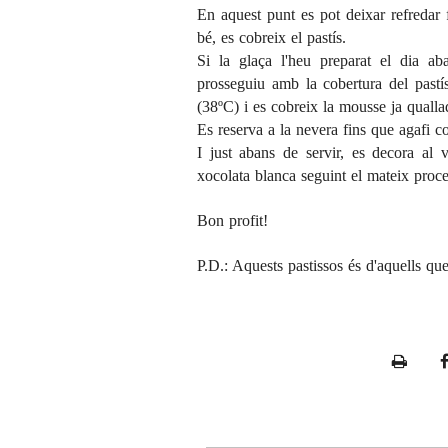
En aquest punt es pot deixar refredar 
bé, es cobreix el pastís.
Si la glaça l'heu preparat el dia aba
prosseguiu amb la cobertura del pastí
(38ºC) i es cobreix la mousse ja qualla
Es reserva a la nevera fins que agafi c
I just abans de servir, es decora al 
xocolata blanca seguint el mateix pro
Bon profit!
P.D.: Aquests pastissos és d'aquells que
P
r
i
n