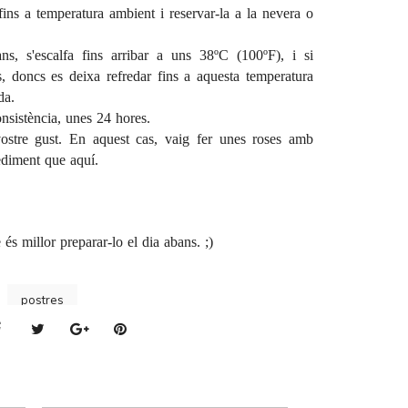
fins a temperatura ambient i reservar-la a la nevera o
ns, s'escalfa fins arribar a uns 38ºC (100ºF), i si
s, doncs es deixa refredar fins a aquesta temperatura
da.
onsistència, unes 24 hores.
vostre gust. En aquest cas, vaig fer unes roses amb
cediment que
aquí
.
 és millor preparar-lo el dia abans. ;)
postres