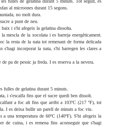
les fulles de gelatina durant 5 minuts. Tot seguit, es
 desfan al microones durant 15 segons.
muntada, no molt dura.
sucre a punt de neu.
baix i s'hi afegeix la gelatina dissolta.
 la mescla de la xocolata i es barreja energèticament.
oc la resta de la nata tot remenant de forma delicada
 s'hagi incorporat la nata, s'hi barregen les clares a
de pa de pessic ja freda. I es reserva a la nevera.
es fulles de gelatina durant 5 minuts.
ata, i s'escalfa fins que el sucre quedi ben dissolt.
calfant a foc alt fins que arribi a 103ºC (217 ºF), tot
 I es deixa bullir un parell de minuts a foc viu.
ins a una temperatura de 60ºC (140ºF). S'hi afegeix la
er de cuina, i es remena fins aconseguir que s'hagi