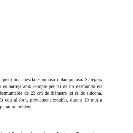
e quedi una mescla espumosa i blanquinosa. S'afegeix
. I es barreja amb compte per tal de no desmuntar els
desmuntable de 23 cm de diàmetre (si és de silicona,
 Es cou al forn, prèviament escalfat, durant 10 min a
peratura ambient.