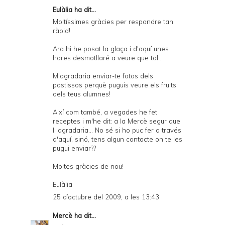
Eulàlia ha dit...
Moltíssimes gràcies per respondre tan
ràpid!
Ara hi he posat la glaça i d'aquí unes
hores desmotllaré a veure que tal...
M'agradaria enviar-te fotos dels
pastissos perquè puguis veure els fruits
dels teus alumnes!
Així com també, a vegades he fet
receptes i m'he dit: a la Mercè segur que
li agradaria... No sé si ho puc fer a través
d'aquí, sinó, tens algun contacte on te les
pugui enviar??
Moltes gràcies de nou!
Eulàlia
25 d’octubre del 2009, a les 13:43
Mercè
ha dit...