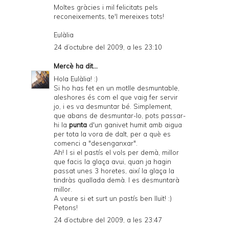
Moltes gràcies i mil felicitats pels
reconeixements, te'l mereixes tots!
Eulàlia
24 d’octubre del 2009, a les 23:10
Mercè
ha dit...
Hola Eulàlia! :)
Si ho has fet en un motlle desmuntable,
aleshores és com el que vaig fer servir
jo, i es va desmuntar bé. Simplement,
que abans de desmuntar-lo, pots passar-
hi la
punta
d'un ganivet humit amb aigua
per tota la vora de dalt, per a què es
comenci a "desenganxar".
Ah! I si el pastís el vols per demà, millor
que facis la glaça avui, quan ja hagin
passat unes 3 horetes, així la glaça la
tindràs quallada demà. I es desmuntarà
millor.
A veure si et surt un pastís ben lluït! :)
Petons!
24 d’octubre del 2009, a les 23:47