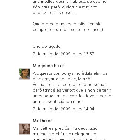
tinc motlles desmuntables... se que no
són cars però la vida d'estudiant
prioritza altres coses...
Que perfecte aquest pastís, sembla
comprat al forn del costat de casa ;)
Una abraçada
7 de maig del 2009, a les 13:57
Margarida
ha dit...
A aquests companys incrèduls els has
d'ensenyar el teu bloc, Mercè!
És molt fàcil, encara que no ho sembla,
però també és veritat que s'han de tenir
unes bones mans, com les teves!, per fer
una presentació tan maca.
7 de maig del 2009, a les 14:04
Miel
ha dit...
Mercè!!! és preciós!!! la decoració
minimalista el fa molt elegant i ja
m'imagino el gust que deu tenir!!! tens