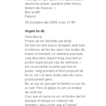
aleshores potser quedarà amb menys
textura de mousse. ;)
Bon profit!
Petons!
30 d’octubre del 2009, a les 17:49
Angels ha dit...
Hola Merce,
Primer de tot, felicitats pel blog!
De tant en tant busco receptes amb tota
la intencio de fer-les, pero mai acabo de
trobar el moment. La setmana passada
vaig descobrir aquest blog, buscant un
postre especial pel cap de setmana...i
em va encantar la pinta que feia el
pastis. Vaig prendre el ferm proposit de
fer-lo, tot i no tenir molta idea de cuina...
practicament gens.
Be, el cas es que per la familia va ser tot
un exit. Pero la glaça no em va acabar
de sortir be:
Crec que el sucre no es va fondre del tot
(perque al menjar es notaven els
granets) i aixo va fer que el "xarop"