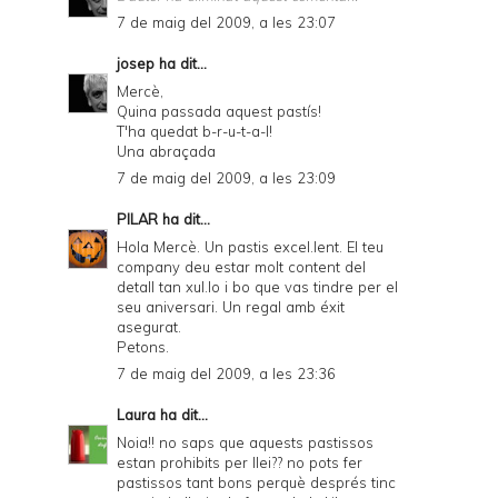
7 de maig del 2009, a les 23:07
josep
ha dit...
Mercè,
Quina passada aquest pastís!
T'ha quedat b-r-u-t-a-l!
Una abraçada
7 de maig del 2009, a les 23:09
PILAR
ha dit...
Hola Mercè. Un pastis excel.lent. El teu
company deu estar molt content del
detall tan xul.lo i bo que vas tindre per el
seu aniversari. Un regal amb éxit
asegurat.
Petons.
7 de maig del 2009, a les 23:36
Laura
ha dit...
Noia!! no saps que aquests pastissos
estan prohibits per llei?? no pots fer
pastissos tant bons perquè després tinc