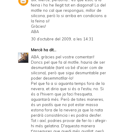
feina i ho he llegit tot en diagonal! Lo del
motlle no cal que responguis, millor de
silicona, però lo si arriba en condicions a
la feina si!
Gràcies!
ABA
30 d’octubre del 2009, a les 14:31
Mercè
ha dit...
ABA, gràcies pel vostre comentari!
Doncs pel que fa al motlle, hauria de ser
desmuntable (tant va bé d'acer com de
silicona), però que sigui desmuntable per
poder desemmotllar-lo!
Pel que fa a si aguanta temps fora de la
nevera, et diria que si és a l'estiu, no. Si
és a l'hivern que ja faci fresqueta,
aguantarà més. Però de totes maneres,
és un pastís que no pot estar massa
estona fora de la nevera ja que la nata
perdrà consistència i es podria desfer.
Tot i així, podries provar de fer-lo i afegir-
hi més gelatina. D'aquesta manera
t'assegures que quedi més quallat, però