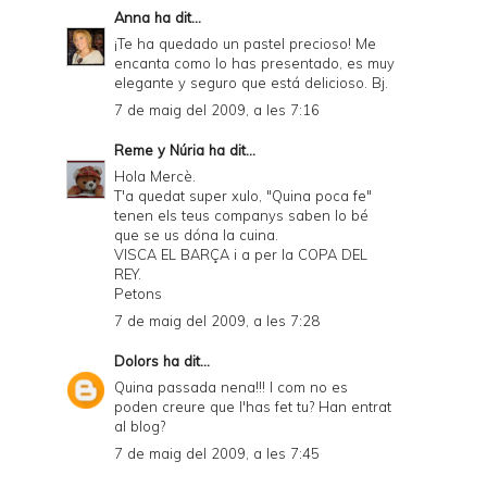
Anna
ha dit...
¡Te ha quedado un pastel precioso! Me
encanta como lo has presentado, es muy
elegante y seguro que está delicioso. Bj.
7 de maig del 2009, a les 7:16
Reme y Núria
ha dit...
Hola Mercè.
T'a quedat super xulo, "Quina poca fe"
tenen els teus companys saben lo bé
que se us dóna la cuina.
VISCA EL BARÇA i a per la COPA DEL
REY.
Petons
7 de maig del 2009, a les 7:28
Dolors
ha dit...
Quina passada nena!!! I com no es
poden creure que l'has fet tu? Han entrat
al blog?
7 de maig del 2009, a les 7:45