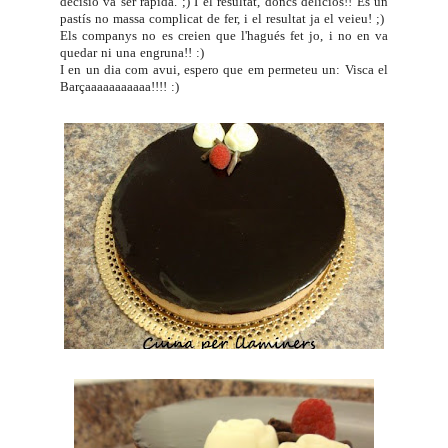
decisió va ser ràpida. ;) I el resultat, doncs deliciós!! És un
pastís no massa complicat de fer, i el resultat ja el veieu! ;)
Els companys no es creien que l'hagués fet jo, i no en va
quedar ni una engruna!! :)
I en un dia com avui, espero que em permeteu un: Visca el
Barçaaaaaaaaaaa!!!! :)