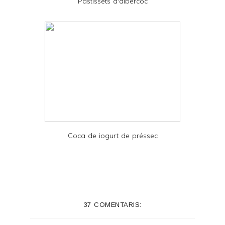
Pastissets d'albercoc
F
Coca de iogurt de préssec
37 COMENTARIS: