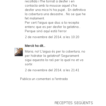
recollida i l'he tornat a desfer i en
contacta amb la mousse aquel s'ha
desfer una mica hi ha pujat... En definitiva
la cobertura una desastre... No se que he
fet malament.
Per cert l'aigua que dius a la recepta
entenc que es per desfer la gelatina...
Perque sinó aquí està l'error
2 de novembre del 2014, a les 10:20
Mercè
ha dit...
Maria, no! L'aigua és per la cobertura, no
per hidratar la gelatina!! Segurament
sigui aquesta la raó per la qual no et va
sortir.
2 de novembre del 2014, a les 21:41
Publica un comentari a l'entrada
RECEPTES SEGÜENTS