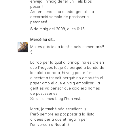
enveja i n'haig de fer un. I els kilos
pesen!!
Ara en serio, t'ha quedat genial! i la
decoració sembla de pastisseria.
petonets!
8 de maig del 2009, a les 0:16
Mercè
ha dit...
Moltes gràcies a tots/es pels comentaris!!
:)
La raó per la qual al principi no es creien
que l'hagués fet jo és perquè a banda de
la safata dorada, hi vaig posar film
d'acetat a tot volt perquè no embrutés el
paper amb el que el vaig embolicar i la
gent es va pensar que això era només
de pastisseries. ;)
Si, si... el meu blog l'han vist.
Martí, jo també sóc estudiant. ;)
Però sempre es pot posar a la llista
d'idees per a què et regalin per
l'aniversari o Nadal. ;)