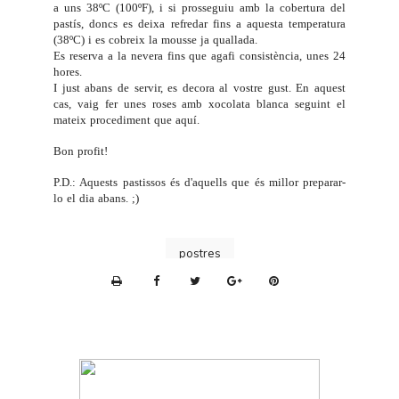
a uns 38ºC (100ºF), i si prosseguiu amb la cobertura del
pastís, doncs es deixa refredar fins a aquesta temperatura
(38ºC) i es cobreix la mousse ja quallada.
Es reserva a la nevera fins que agafi consistència, unes 24
hores.
I just abans de servir, es decora al vostre gust. En aquest
cas, vaig fer unes roses amb xocolata blanca seguint el
mateix procediment que
aquí
.
Bon profit!
P.D.: Aquests pastissos és d'aquells que és millor preparar-
lo el dia abans. ;)
postres
P
r
i
n
t