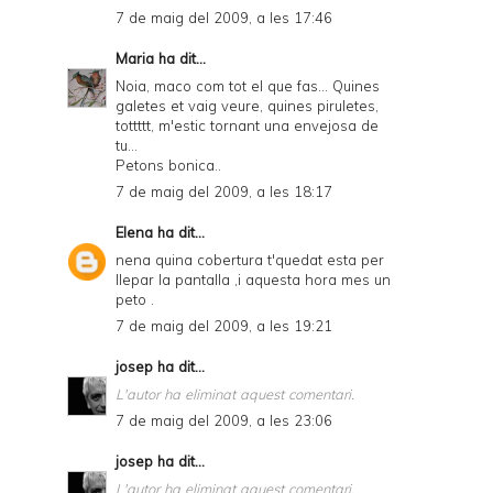
7 de maig del 2009, a les 17:46
Maria
ha dit...
Noia, maco com tot el que fas... Quines
galetes et vaig veure, quines piruletes,
tottttt, m'estic tornant una envejosa de
tu...
Petons bonica..
7 de maig del 2009, a les 18:17
Elena
ha dit...
nena quina cobertura t'quedat esta per
llepar la pantalla ,i aquesta hora mes un
peto .
7 de maig del 2009, a les 19:21
josep
ha dit...
L'autor ha eliminat aquest comentari.
7 de maig del 2009, a les 23:06
josep
ha dit...
L'autor ha eliminat aquest comentari.