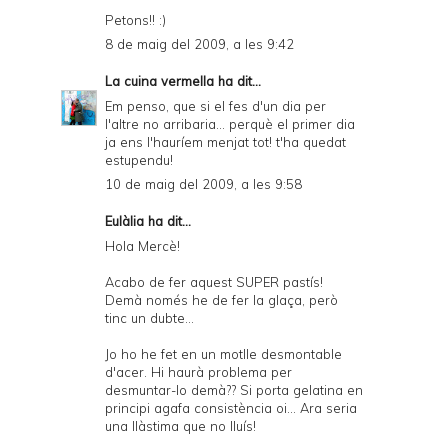
Petons!! :)
8 de maig del 2009, a les 9:42
La cuina vermella
ha dit...
Em penso, que si el fes d'un dia per
l'altre no arribaria... perquè el primer dia
ja ens l'hauríem menjat tot! t'ha quedat
estupendu!
10 de maig del 2009, a les 9:58
Eulàlia ha dit...
Hola Mercè!
Acabo de fer aquest SUPER pastís!
Demà només he de fer la glaça, però
tinc un dubte...
Jo ho he fet en un motlle desmontable
d'acer. Hi haurà problema per
desmuntar-lo demà?? Si porta gelatina en
principi agafa consistència oi... Ara seria
una llàstima que no lluís!