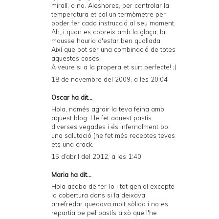
mirall, o no. Aleshores, per controlar la
temperatura et cal un termòmetre per
poder fer cada instrucció al seu moment.
Ah, i quan es cobreix amb la glaça, la
mousse hauria d'estar ben quallada.
Així que pot ser una combinació de totes
aquestes coses.
A veure si a la propera et surt perfecte! ;)
18 de novembre del 2009, a les 20:04
Oscar ha dit...
Hola, només agrair la teva feina amb
aquest blog. He fet aquest pastis
diverses vegades i és infernalment bo.
una salutació (he fet més receptes teves
ets una crack.
15 d’abril del 2012, a les 1:40
Maria ha dit...
Hola acabo de fer-lo i tot genial excepte
la cobertura dons si la deixava
arrefredar quedava molt sòlida i no es
repartia be pel pastís això que l'he