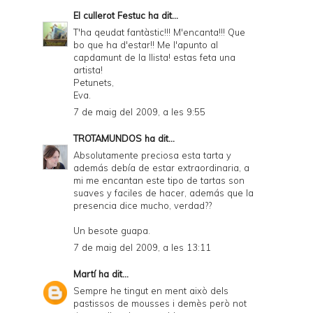
El cullerot Festuc
ha dit...
T'ha qeudat fantàstic!!! M'encanta!!! Que
bo que ha d'estar!! Me l'apunto al
capdamunt de la llista! estas feta una
artista!
Petunets,
Eva.
7 de maig del 2009, a les 9:55
TROTAMUNDOS
ha dit...
Absolutamente preciosa esta tarta y
además debía de estar extraordinaria, a
mi me encantan este tipo de tartas son
suaves y faciles de hacer, además que la
presencia dice mucho, verdad??
Un besote guapa.
7 de maig del 2009, a les 13:11
Martí
ha dit...
Sempre he tingut en ment això dels
pastissos de mousses i demès però not