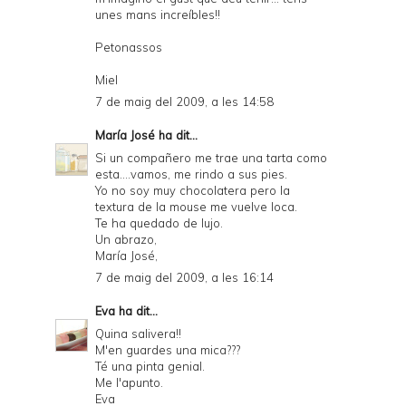
unes mans increíbles!!
Petonassos
Miel
7 de maig del 2009, a les 14:58
María José
ha dit...
Si un compañero me trae una tarta como
esta....vamos, me rindo a sus pies.
Yo no soy muy chocolatera pero la
textura de la mouse me vuelve loca.
Te ha quedado de lujo.
Un abrazo,
María José,
7 de maig del 2009, a les 16:14
Eva
ha dit...
Quina salivera!!
M'en guardes una mica???
Té una pinta genial.
Me l'apunto.
Eva