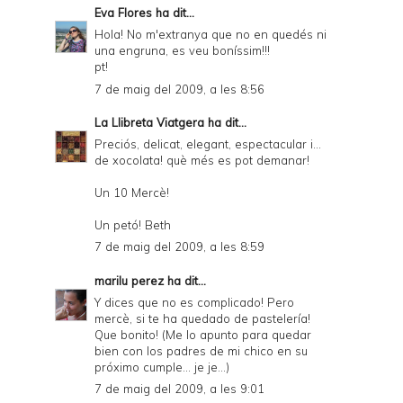
Eva Flores
ha dit...
Hola! No m'extranya que no en quedés ni
una engruna, es veu boníssim!!!
pt!
7 de maig del 2009, a les 8:56
La Llibreta Viatgera
ha dit...
Preciós, delicat, elegant, espectacular i...
de xocolata! què més es pot demanar!
Un 10 Mercè!
Un petó! Beth
7 de maig del 2009, a les 8:59
marilu perez
ha dit...
Y dices que no es complicado! Pero
mercè, si te ha quedado de pastelería!
Que bonito! (Me lo apunto para quedar
bien con los padres de mi chico en su
próximo cumple... je je...)
7 de maig del 2009, a les 9:01