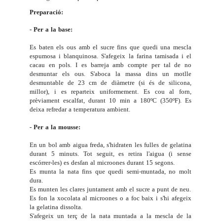
Preparació:
- Per a la base:
Es baten els ous amb el sucre fins que quedi una mescla
espumosa i blanquinosa. S'afegeix la farina tamisada i el
cacau en pols. I es barreja amb compte per tal de no
desmuntar els ous. S'aboca la massa dins un motlle
desmuntable de 23 cm de diàmetre (si és de silicona,
millor), i es reparteix uniformement. Es cou al forn,
prèviament escalfat, durant 10 min a 180ºC (350ºF). Es
deixa refredar a temperatura ambient.
- Per a la mousse:
En un bol amb aigua freda, s'hidraten les fulles de gelatina
durant 5 minuts. Tot seguit, es retira l'aigua (i sense
escórrer-les) es desfan al microones durant 15 segons.
Es munta la nata fins que quedi semi-muntada, no molt
dura.
Es munten les clares juntament amb el sucre a punt de neu.
Es fon la xocolata al microones o a foc baix i s'hi afegeix
la gelatina dissolta.
S'afegeix un terç de la nata muntada a la mescla de la