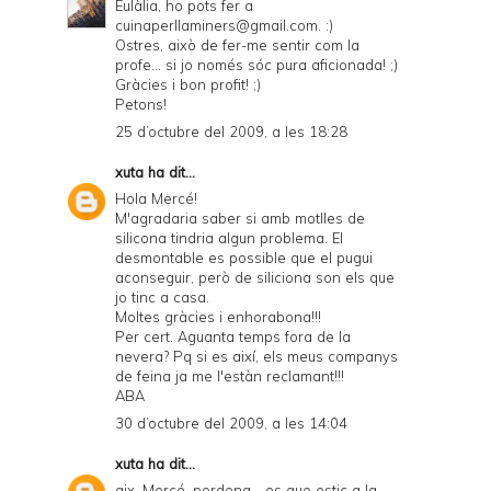
Eulàlia, ho pots fer a
cuinaperllaminers@gmail.com. :)
Ostres, això de fer-me sentir com la
profe... si jo només sóc pura aficionada! ;)
Gràcies i bon profit! ;)
Petons!
25 d’octubre del 2009, a les 18:28
xuta
ha dit...
Hola Mercé!
M'agradaria saber si amb motlles de
silicona tindria algun problema. El
desmontable es possible que el pugui
aconseguir, però de siliciona son els que
jo tinc a casa.
Moltes gràcies i enhorabona!!!
Per cert. Aguanta temps fora de la
nevera? Pq si es així, els meus companys
de feina ja me l'estàn reclamant!!!
ABA
30 d’octubre del 2009, a les 14:04
xuta
ha dit...
aix, Mercé, perdona... es que estic a la