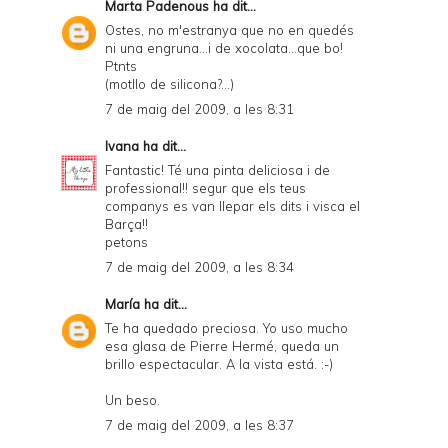
Marta Padenous
ha dit...
Ostes, no m'estranya que no en quedés
ni una engruna...i de xocolata...que bo!
Ptnts
(motllo de silicona?...)
7 de maig del 2009, a les 8:31
Ivana
ha dit...
Fantastic! Té una pinta deliciosa i de
professional!! segur que els teus
companys es van llepar els dits i visca el
Barça!!
petons
7 de maig del 2009, a les 8:34
María
ha dit...
Te ha quedado preciosa. Yo uso mucho
esa glasa de Pierre Hermé, queda un
brillo espectacular. A la vista está. :-)
Un beso.
7 de maig del 2009, a les 8:37