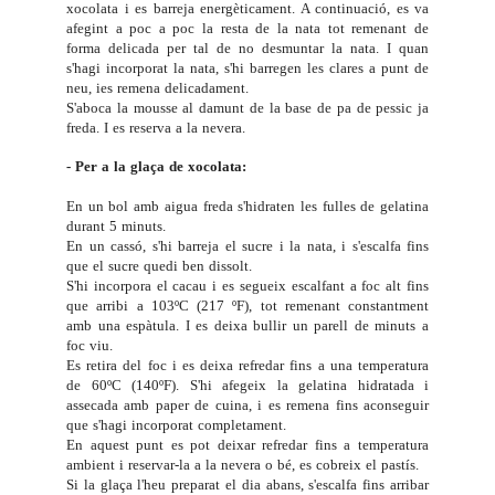
xocolata i es barreja energèticament. A continuació, es va
afegint a poc a poc la resta de la nata tot remenant de
forma delicada per tal de no desmuntar la nata. I quan
s'hagi incorporat la nata, s'hi barregen les clares a punt de
neu, ies remena delicadament.
S'aboca la mousse al damunt de la base de pa de pessic ja
freda. I es reserva a la nevera.
- Per a la glaça de xocolata:
En un bol amb aigua freda
s'hidraten les fulles de gelatina
durant 5 minuts.
En un cassó, s'hi barreja el sucre i la nata, i s'escalfa fins
que el sucre quedi ben dissolt.
S'hi incorpora el cacau i es segueix escalfant a foc alt fins
que arribi a 103ºC (217 ºF), tot remenant constantment
amb una espàtula. I es deixa bullir un parell de minuts a
foc viu.
Es retira del foc i es deixa refredar fins a una temperatura
de 60ºC (140ºF). S'hi afegeix la gelatina hidratada i
assecada amb paper de cuina, i es remena fins aconseguir
que s'hagi incorporat completament.
En aquest punt es pot deixar refredar fins a temperatura
ambient i reservar-la a la nevera o bé, es cobreix el pastís.
Si la glaça l'heu preparat el dia abans, s'escalfa fins arribar