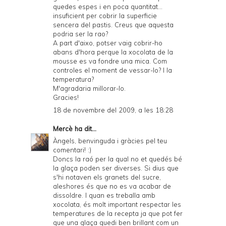
quedes espes i en poca quantitat...
insuficient per cobrir la superficie
sencera del pastis. Creus que aquesta
podria ser la rao?
A part d'aixo, potser vaig cobrir-ho
abans d'hora perque la xocolata de la
mousse es va fondre una mica. Com
controles el moment de vessar-lo? I la
temperatura?
M'agradaria millorar-lo.
Gracies!
18 de novembre del 2009, a les 18:28
Mercè
ha dit...
Àngels, benvinguda i gràcies pel teu
comentari! :)
Doncs la raó per la qual no et quedés bé
la glaça poden ser diverses. Si dius que
s'hi notaven els granets del sucre,
aleshores és que no es va acabar de
dissoldre. I quan es treballa amb
xocolata, és molt important respectar les
temperatures de la recepta ja que pot fer
que una glaça quedi ben brillant com un