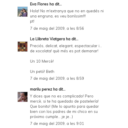
Eva Flores
ha dit...
Hola! No m'extranya que no en quedés ni
una engruna, es veu boníssim!!!
pt!
7 de maig del 2009, a les 8:56
La Llibreta Viatgera
ha dit...
Preciós, delicat, elegant, espectacular i...
de xocolata! què més es pot demanar!
Un 10 Mercè!
Un petó! Beth
7 de maig del 2009, a les 8:59
marilu perez
ha dit...
Y dices que no es complicado! Pero
mercè, si te ha quedado de pastelería!
Que bonito! (Me lo apunto para quedar
bien con los padres de mi chico en su
próximo cumple... je je...)
7 de maig del 2009, a les 9:01