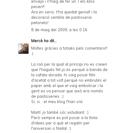
enveja i n'haig de fer un. I els kilos
pesen!!
Ara en serio, t'ha quedat genial! i la
decoració sembla de pastisseria.
petonets!
8 de maig del 2009, a les 0:16
Mercè
ha dit...
Moltes gràcies a tots/es pels comentaris!!
:)
La raó per la qual al principi no es creien
que l'hagués fet jo és perquè a banda de
la safata dorada, hi vaig posar film
d'acetat a tot volt perquè no embrutés el
paper amb el que el vaig embolicar i la
gent es va pensar que això era només
de pastisseries. ;)
Si, si... el meu blog l'han vist.
Martí, jo també sóc estudiant. ;)
Però sempre es pot posar a la llista
d'idees per a què et regalin per
l'aniversari o Nadal. ;)