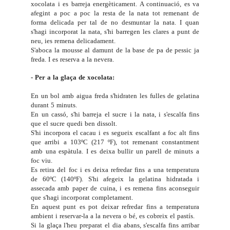
xocolata i es barreja energèticament. A continuació, es va
afegint a poc a poc la resta de la nata tot remenant de
forma delicada per tal de no desmuntar la nata. I quan
s'hagi incorporat la nata, s'hi barregen les clares a punt de
neu, ies remena delicadament.
S'aboca la mousse al damunt de la base de pa de pessic ja
freda. I es reserva a la nevera.
- Per a la glaça de xocolata:
En un bol amb aigua freda
s'hidraten les fulles de gelatina
durant 5 minuts.
En un cassó, s'hi barreja el sucre i la nata, i s'escalfa fins
que el sucre quedi ben dissolt.
S'hi incorpora el cacau i es segueix escalfant a foc alt fins
que arribi a 103ºC (217 ºF), tot remenant constantment
amb una espàtula. I es deixa bullir un parell de minuts a
foc viu.
Es retira del foc i es deixa refredar fins a una temperatura
de 60ºC (140ºF). S'hi afegeix la gelatina hidratada i
assecada amb paper de cuina, i es remena fins aconseguir
que s'hagi incorporat completament.
En aquest punt es pot deixar refredar fins a temperatura
ambient i reservar-la a la nevera o bé, es cobreix el pastís.
Si la glaça l'heu preparat el dia abans, s'escalfa fins arribar