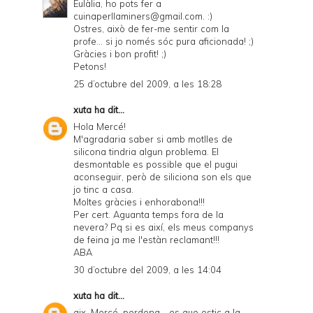
Eulàlia, ho pots fer a
cuinaperllaminers@gmail.com. :)
Ostres, això de fer-me sentir com la
profe... si jo només sóc pura aficionada! ;)
Gràcies i bon profit! ;)
Petons!
25 d’octubre del 2009, a les 18:28
xuta
ha dit...
Hola Mercé!
M'agradaria saber si amb motlles de
silicona tindria algun problema. El
desmontable es possible que el pugui
aconseguir, però de siliciona son els que
jo tinc a casa.
Moltes gràcies i enhorabona!!!
Per cert. Aguanta temps fora de la
nevera? Pq si es així, els meus companys
de feina ja me l'estàn reclamant!!!
ABA
30 d’octubre del 2009, a les 14:04
xuta
ha dit...
aix, Mercé, perdona... es que estic a la