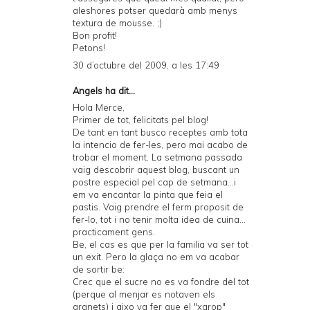
aleshores potser quedarà amb menys
textura de mousse. ;)
Bon profit!
Petons!
30 d’octubre del 2009, a les 17:49
Angels ha dit...
Hola Merce,
Primer de tot, felicitats pel blog!
De tant en tant busco receptes amb tota
la intencio de fer-les, pero mai acabo de
trobar el moment. La setmana passada
vaig descobrir aquest blog, buscant un
postre especial pel cap de setmana...i
em va encantar la pinta que feia el
pastis. Vaig prendre el ferm proposit de
fer-lo, tot i no tenir molta idea de cuina...
practicament gens.
Be, el cas es que per la familia va ser tot
un exit. Pero la glaça no em va acabar
de sortir be:
Crec que el sucre no es va fondre del tot
(perque al menjar es notaven els
granets) i aixo va fer que el "xarop"