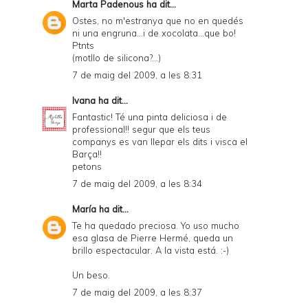
Marta Padenous
ha dit...
Ostes, no m'estranya que no en quedés
ni una engruna...i de xocolata...que bo!
Ptnts
(motllo de silicona?...)
7 de maig del 2009, a les 8:31
Ivana
ha dit...
Fantastic! Té una pinta deliciosa i de
professional!! segur que els teus
companys es van llepar els dits i visca el
Barça!!
petons
7 de maig del 2009, a les 8:34
María
ha dit...
Te ha quedado preciosa. Yo uso mucho
esa glasa de Pierre Hermé, queda un
brillo espectacular. A la vista está. :-)
Un beso.
7 de maig del 2009, a les 8:37