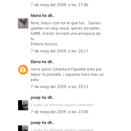
7 de maig del 2009, a les 17:46
Maria
ha dit...
Noia, maco com tot el que fas... Quines
galetes et vaig veure, quines piruletes,
tottttt, m'estic tornant una envejosa de
tu...
Petons bonica..
7 de maig del 2009, a les 18:17
Elena
ha dit...
nena quina cobertura t'quedat esta per
llepar la pantalla ,i aquesta hora mes un
peto .
7 de maig del 2009, a les 19:21
josep
ha dit...
L'autor ha eliminat aquest comentari.
7 de maig del 2009, a les 23:06
josep
ha dit...
L'autor ha eliminat aquest comentari.