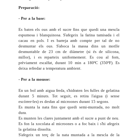
Preparació:
- Per a la base:
Es baten els ous amb el sucre fins que quedi una mescla
espumosa i blanquinosa. S'afegeix la farina tamisada i el
cacau en pols. I es barreja amb compte per tal de no
desmuntar els ous. S'aboca la massa dins un motlle
desmuntable de 23 cm de diàmetre (si és de silicona,
millor), i es reparteix uniformement. Es cou al forn,
prèviament escalfat, durant 10 min a 180ºC (350ºF). Es
deixa refredar a temperatura ambient.
- Per a la mousse:
En un bol amb aigua freda, s'hidraten les fulles de gelatina
durant 5 minuts. Tot seguit, es retira l'aigua (i sense
escórrer-les) es desfan al microones durant 15 segons.
Es munta la nata fins que quedi semi-muntada, no molt
dura.
Es munten les clares juntament amb el sucre a punt de neu.
Es fon la xocolata al microones o a foc baix i s'hi afegeix
la gelatina dissolta.
S'afegeix un terç de la nata muntada a la mescla de la