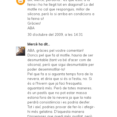
feina i ho he llegit tot en diagonal! Lo del
motlle no cal que responguis, millor de
silicona, però lo si arriba en condicions a
la feina si!
Gràcies!
ABA
30 d’octubre del 2009, a les 14:31
Mercè
ha dit...
ABA, gràcies pel vostre comentari!
Doncs pel que fa al motlle, hauria de ser
desmuntable (tant va bé d'acer com de
silicona), però que sigui desmuntable per
poder desemmotllar-lo!
Pel que fa a si aguanta temps fora de la
nevera, et diria que si és a l'estiu, no. Si
és a l'hivern que ja faci fresqueta,
aguantarà més. Però de totes maneres,
és un pastís que no pot estar massa
estona fora de la nevera ja que la nata
perdrà consistència i es podria desfer.
Tot i així, podries provar de fer-lo i afegir-
hi més gelatina. D'aquesta manera
t'assegures que quedi més quallat, però