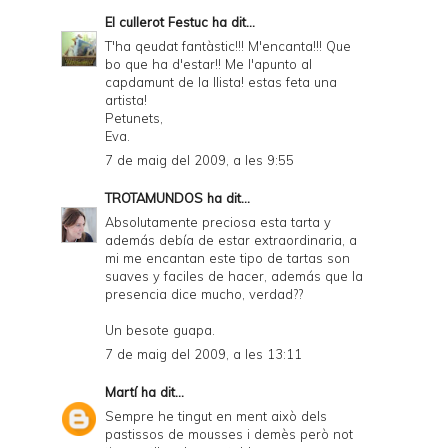
El cullerot Festuc
ha dit...
T'ha qeudat fantàstic!!! M'encanta!!! Que
bo que ha d'estar!! Me l'apunto al
capdamunt de la llista! estas feta una
artista!
Petunets,
Eva.
7 de maig del 2009, a les 9:55
TROTAMUNDOS
ha dit...
Absolutamente preciosa esta tarta y
además debía de estar extraordinaria, a
mi me encantan este tipo de tartas son
suaves y faciles de hacer, además que la
presencia dice mucho, verdad??
Un besote guapa.
7 de maig del 2009, a les 13:11
Martí
ha dit...
Sempre he tingut en ment això dels
pastissos de mousses i demès però not