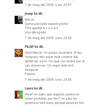
7 de maig del 2009, a les 23:07
josep
ha dit...
Mercè,
Quina passada aquest pastís!
T'ha quedat b-r-u-t-a-l!
Una abraçada
7 de maig del 2009, a les 23:09
PILAR
ha dit...
Hola Mercè. Un pastis excel.lent. El teu
company deu estar molt content del
detall tan xul.lo i bo que vas tindre per el
seu aniversari. Un regal amb éxit
asegurat.
Petons.
7 de maig del 2009, a les 23:36
Laura
ha dit...
Noia!! no saps que aquests pastissos
estan prohibits per llei?? no pots fer
pastissos tant bons perquè després tinc