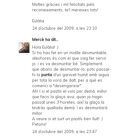
Moltes gràcies i mil felicitats pels
reconeixements, te'l mereixes tots!
Eulàlia
24 d’octubre del 2009, a les 23:10
Mercè
ha dit...
Hola Eulàlia! :)
Si ho has fet en un motlle desmuntable,
aleshores és com el que vaig fer servir
jo, i es va desmuntar bé. Simplement,
que abans de desmuntar-lo, pots passar-
hi la
punta
d'un ganivet humit amb aigua
per tota la vora de dalt, per a què es
comenci a "desenganxar".
Ah! I si el pastís el vols per demà, millor
que facis la glaça avui, quan ja hagin
passat unes 3 horetes, així la glaça la
tindràs quallada demà. I es desmuntarà
millor.
A veure si et surt un pastís ben lluït! :)
Petons!
24 d’octubre del 2009, a les 23:47