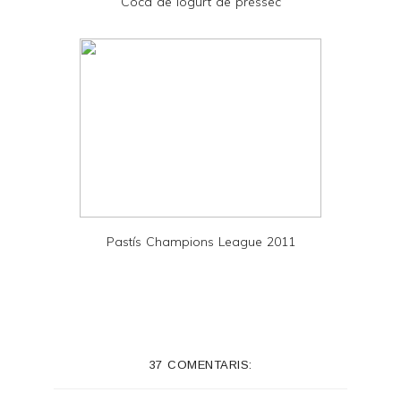
Coca de iogurt de préssec
F
Pastís Champions League 2011
37 COMENTARIS: