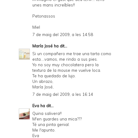
unes mans increíbles!!
Petonassos
Miel
7 de maig del 2009, a les 14:58
María José
ha dit...
Si un compañero me trae una tarta como
esta....vamos, me rindo a sus pies.
Yo no soy muy chocolatera pero la
textura de la mouse me vuelve loca.
Te ha quedado de lujo.
Un abrazo,
María José,
7 de maig del 2009, a les 16:14
Eva
ha dit...
Quina salivera!!
M'en guardes una mica???
Té una pinta genial.
Me l'apunto.
Eva