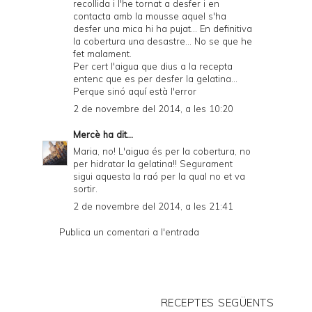
recollida i l'he tornat a desfer i en
contacta amb la mousse aquel s'ha
desfer una mica hi ha pujat... En definitiva
la cobertura una desastre... No se que he
fet malament.
Per cert l'aigua que dius a la recepta
entenc que es per desfer la gelatina...
Perque sinó aquí està l'error
2 de novembre del 2014, a les 10:20
Mercè
ha dit...
Maria, no! L'aigua és per la cobertura, no
per hidratar la gelatina!! Segurament
sigui aquesta la raó per la qual no et va
sortir.
2 de novembre del 2014, a les 21:41
Publica un comentari a l'entrada
RECEPTES SEGÜENTS