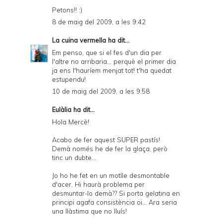
Petons!! :)
8 de maig del 2009, a les 9:42
La cuina vermella
ha dit...
Em penso, que si el fes d'un dia per
l'altre no arribaria... perquè el primer dia
ja ens l'hauríem menjat tot! t'ha quedat
estupendu!
10 de maig del 2009, a les 9:58
Eulàlia ha dit...
Hola Mercè!
Acabo de fer aquest SUPER pastís!
Demà només he de fer la glaça, però
tinc un dubte...
Jo ho he fet en un motlle desmontable
d'acer. Hi haurà problema per
desmuntar-lo demà?? Si porta gelatina en
principi agafa consistència oi... Ara seria
una llàstima que no lluís!