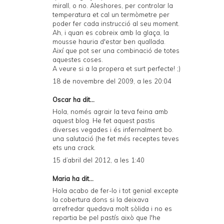
mirall, o no. Aleshores, per controlar la
temperatura et cal un termòmetre per
poder fer cada instrucció al seu moment.
Ah, i quan es cobreix amb la glaça, la
mousse hauria d'estar ben quallada.
Així que pot ser una combinació de totes
aquestes coses.
A veure si a la propera et surt perfecte! ;)
18 de novembre del 2009, a les 20:04
Oscar ha dit...
Hola, només agrair la teva feina amb
aquest blog. He fet aquest pastis
diverses vegades i és infernalment bo.
una salutació (he fet més receptes teves
ets una crack.
15 d’abril del 2012, a les 1:40
Maria ha dit...
Hola acabo de fer-lo i tot genial excepte
la cobertura dons si la deixava
arrefredar quedava molt sòlida i no es
repartia be pel pastís això que l'he