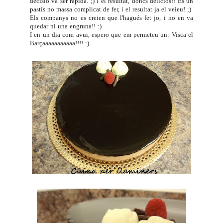
decisió va ser ràpida. ;) I el resultat, doncs deliciós!! És un
pastís no massa complicat de fer, i el resultat ja el veieu! ;)
Els companys no es creien que l'hagués fet jo, i no en va
quedar ni una engruna!! :)
I en un dia com avui, espero que em permeteu un: Visca el
Barçaaaaaaaaaaa!!!! :)