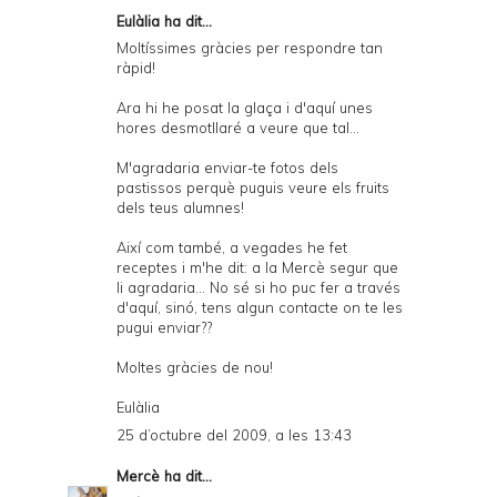
Eulàlia ha dit...
Moltíssimes gràcies per respondre tan
ràpid!
Ara hi he posat la glaça i d'aquí unes
hores desmotllaré a veure que tal...
M'agradaria enviar-te fotos dels
pastissos perquè puguis veure els fruits
dels teus alumnes!
Així com també, a vegades he fet
receptes i m'he dit: a la Mercè segur que
li agradaria... No sé si ho puc fer a través
d'aquí, sinó, tens algun contacte on te les
pugui enviar??
Moltes gràcies de nou!
Eulàlia
25 d’octubre del 2009, a les 13:43
Mercè
ha dit...