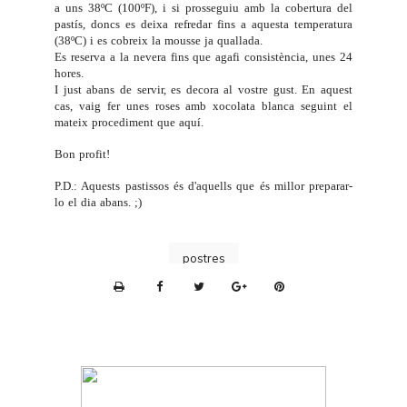
a uns 38ºC (100ºF), i si prosseguiu amb la cobertura del
pastís, doncs es deixa refredar fins a aquesta temperatura
(38ºC) i es cobreix la mousse ja quallada.
Es reserva a la nevera fins que agafi consistència, unes 24
hores.
I just abans de servir, es decora al vostre gust. En aquest
cas, vaig fer unes roses amb xocolata blanca seguint el
mateix procediment que
aquí
.
Bon profit!
P.D.: Aquests pastissos és d'aquells que és millor preparar-
lo el dia abans. ;)
postres
P
r
i
n
t