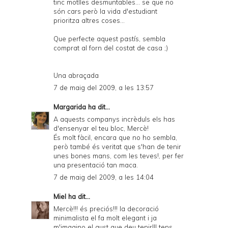
tinc motlles desmuntables... se que no
són cars però la vida d'estudiant
prioritza altres coses...
Que perfecte aquest pastís, sembla
comprat al forn del costat de casa ;)
Una abraçada
7 de maig del 2009, a les 13:57
Margarida
ha dit...
A aquests companys incrèduls els has
d'ensenyar el teu bloc, Mercè!
És molt fàcil, encara que no ho sembla,
però també és veritat que s'han de tenir
unes bones mans, com les teves!, per fer
una presentació tan maca.
7 de maig del 2009, a les 14:04
Miel
ha dit...
Mercè!!! és preciós!!! la decoració
minimalista el fa molt elegant i ja
m'imagino el gust que deu tenir!!! tens