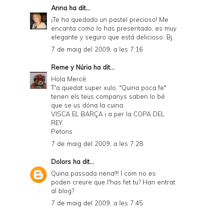
Anna
ha dit...
¡Te ha quedado un pastel precioso! Me
encanta como lo has presentado, es muy
elegante y seguro que está delicioso. Bj.
7 de maig del 2009, a les 7:16
Reme y Núria
ha dit...
Hola Mercè.
T'a quedat super xulo, "Quina poca fe"
tenen els teus companys saben lo bé
que se us dóna la cuina.
VISCA EL BARÇA i a per la COPA DEL
REY.
Petons
7 de maig del 2009, a les 7:28
Dolors
ha dit...
Quina passada nena!!! I com no es
poden creure que l'has fet tu? Han entrat
al blog?
7 de maig del 2009, a les 7:45