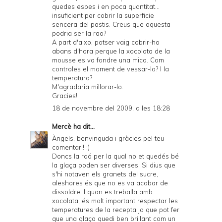
quedes espes i en poca quantitat...
insuficient per cobrir la superficie
sencera del pastis. Creus que aquesta
podria ser la rao?
A part d'aixo, potser vaig cobrir-ho
abans d'hora perque la xocolata de la
mousse es va fondre una mica. Com
controles el moment de vessar-lo? I la
temperatura?
M'agradaria millorar-lo.
Gracies!
18 de novembre del 2009, a les 18:28
Mercè
ha dit...
Àngels, benvinguda i gràcies pel teu
comentari! :)
Doncs la raó per la qual no et quedés bé
la glaça poden ser diverses. Si dius que
s'hi notaven els granets del sucre,
aleshores és que no es va acabar de
dissoldre. I quan es treballa amb
xocolata, és molt important respectar les
temperatures de la recepta ja que pot fer
que una glaça quedi ben brillant com un