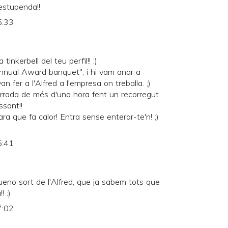
 estupenda!!
5:33
inkerbell del teu perfil!! :)
nnual Award banquet", i hi vam anar a
an fer a l'Alfred a l'empresa on treballa. ;)
errada de més d'una hora fent un recorregut
ssant!!
ara que fa calor! Entra sense enterar-te'n! ;)
5:41
Bueno sort de l'Alfred, que ja sabem tots que
! :)
7:02