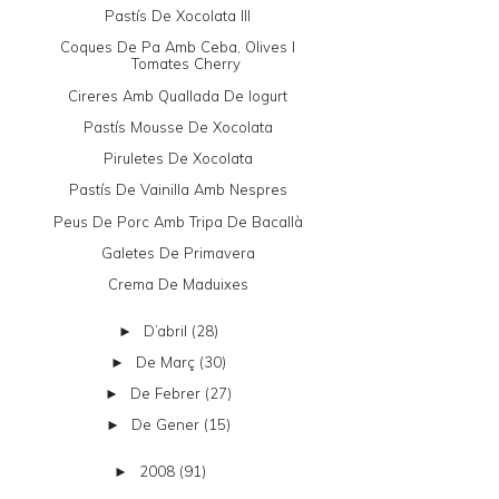
Pastís De Xocolata III
Coques De Pa Amb Ceba, Olives I
Tomates Cherry
Cireres Amb Quallada De Iogurt
Pastís Mousse De Xocolata
Piruletes De Xocolata
Pastís De Vainilla Amb Nespres
Peus De Porc Amb Tripa De Bacallà
Galetes De Primavera
Crema De Maduixes
D’abril
(28)
►
De Març
(30)
►
De Febrer
(27)
►
De Gener
(15)
►
2008
(91)
►