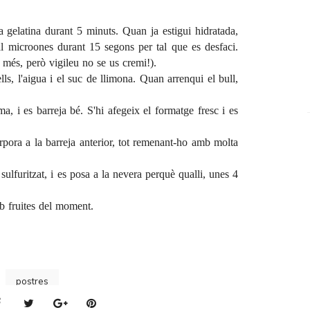
a gelatina durant 5 minuts. Quan ja estigui hidratada,
a al microones durant 15 segons per tal que es desfaci.
s més, però vigileu no se us cremi!).
ls, l'aigua i el suc de llimona. Quan arrenqui el bull,
ma, i es barreja bé. S'hi afegeix el formatge fresc i es
rpora a la barreja anterior, tot remenant-ho amb molta
ulfuritzat, i es posa a la nevera perquè qualli, unes 4
b fruites del moment.
postres