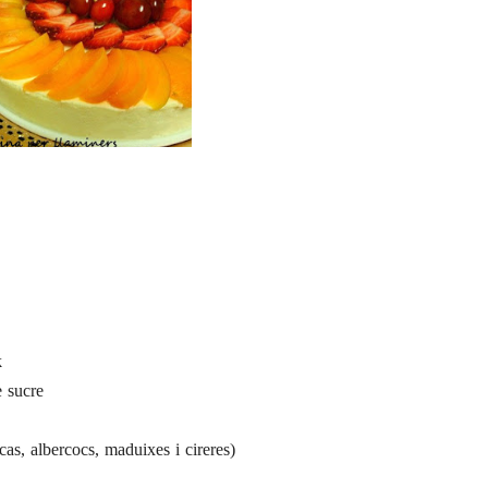
k
 sucre
cas, albercocs, maduixes i cireres)