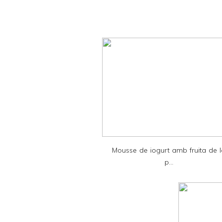
r
i
n
t
e
r
F
r
i
e
Mousse de iogurt amb fruita de 
n
p...
d
l
y
a