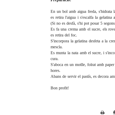
En un bol amb aigua freda, s'hidrata l
es retira l'aigua i s'escalfa la gelatin
(Si no es desfà, s'hi pot posar 5 segon
Es fa una crema amb el sucre, els rovel
es retira del foc.
S'incorpora la gelatina desfeta a la cre
mescla.
Es munta la nata amb el sucre, i s'inco
cura.
S'aboca en un motlle, folrat amb paper s
hores.
Abans de servir el pastís, es decora am
Bon profit!
P