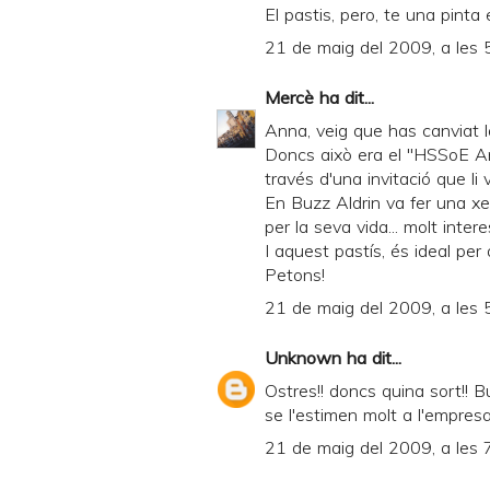
El pastis, pero, te una pinta
21 de maig del 2009, a les 
Mercè
ha dit...
Anna, veig que has canviat la t
Doncs això era el "HSSoE A
través d'una invitació que li v
En Buzz Aldrin va fer una x
per la seva vida... molt intere
I aquest pastís, és ideal per 
Petons!
21 de maig del 2009, a les 
Unknown
ha dit...
Ostres!! doncs quina sort!! 
se l'estimen molt a l'empresa!
21 de maig del 2009, a les 