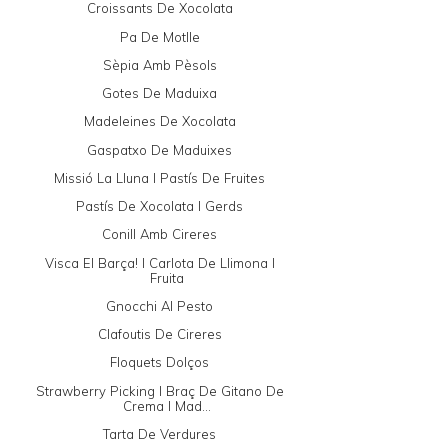
Croissants De Xocolata
Pa De Motlle
Sèpia Amb Pèsols
Gotes De Maduixa
Madeleines De Xocolata
Gaspatxo De Maduixes
Missió La Lluna I Pastís De Fruites
Pastís De Xocolata I Gerds
Conill Amb Cireres
Visca El Barça! I Carlota De Llimona I
Fruita
Gnocchi Al Pesto
Clafoutis De Cireres
Floquets Dolços
Strawberry Picking I Braç De Gitano De
Crema I Mad...
Tarta De Verdures