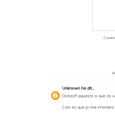
n
d
P
D
F
Cookin
2
Unknown
ha dit...
Ostres!!! aquesta si que es u
Com es que jo mai m'entero 