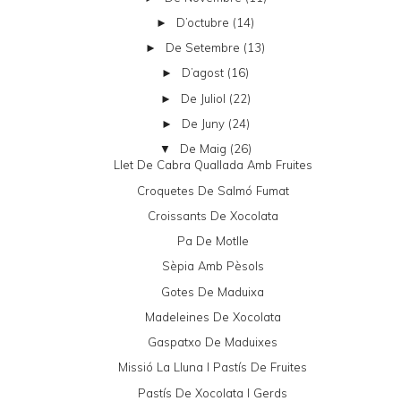
D’octubre
(14)
►
De Setembre
(13)
►
D’agost
(16)
►
De Juliol
(22)
►
De Juny
(24)
►
De Maig
(26)
▼
Llet De Cabra Quallada Amb Fruites
Croquetes De Salmó Fumat
Croissants De Xocolata
Pa De Motlle
Sèpia Amb Pèsols
Gotes De Maduixa
Madeleines De Xocolata
Gaspatxo De Maduixes
Missió La Lluna I Pastís De Fruites
Pastís De Xocolata I Gerds