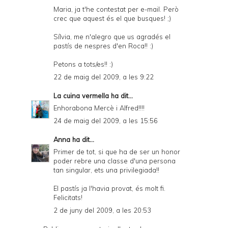
Maria, ja t'he contestat per e-mail. Però
crec que aquest és el que busques! ;)
Sílvia, me n'alegro que us agradés el
pastís de nespres d'en Roca!! :)
Petons a tots/es!! :)
22 de maig del 2009, a les 9:22
La cuina vermella
ha dit...
Enhorabona Mercè i Alfred!!!!
24 de maig del 2009, a les 15:56
Anna
ha dit...
Primer de tot, si que ha de ser un honor
poder rebre una classe d'una persona
tan singular, ets una privilegiada!!
El pastís ja l'havia provat, és molt fi.
Felicitats!
2 de juny del 2009, a les 20:53