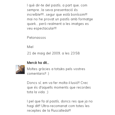
I què dir-te del pastís, a part que, com
sempre...la seva presentació és
increíble!!!!...segur que està boníssim!!!
mai no he provat un pastís amb formatge
quark... però realment a les imatges es
veu espectacular!!!
Petonassos
Miel
21 de maig del 2009, a les 23:58
Mercè
ha dit...
Moltes gràcies a tots/es pels vostres
comentaris!! :)
Doncs sí, em va fer molta il·lusió!! Crec
que és d'aquells moments que recordes
tota la vida. ;)
I pel que fa al pastís, doncs res que ja no
hagi dit!! Ultra-recomanat com totes les
receptes de la Ruscalleda!!!