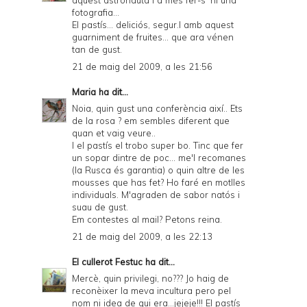
aquest astronauta i a més fer-s' hi una
fotografia...
El pastís... deliciós, segur.I amb aquest
guarniment de fruites... que ara vénen
tan de gust.
21 de maig del 2009, a les 21:56
Maria
ha dit...
Noia, quin gust una conferència així.. Ets
de la rosa ? em sembles diferent que
quan et vaig veure..
I el pastís el trobo super bo. Tinc que fer
un sopar dintre de poc... me'l recomanes
(la Rusca és garantia) o quin altre de les
mousses que has fet? Ho faré en motlles
individuals. M'agraden de sabor natós i
suau de gust.
Em contestes al mail? Petons reina.
21 de maig del 2009, a les 22:13
El cullerot Festuc
ha dit...
Mercè, quin privilegi, no??? Jo haig de
reconèixer la meva incultura pero pel
nom ni idea de qui era...jejeje!!! El pastís