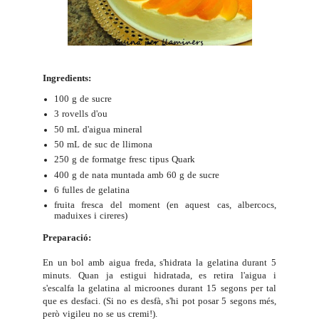
Ingredients:
100 g de sucre
3 rovells d'ou
50 mL d'aigua mineral
50 mL de suc de llimona
250 g de formatge fresc tipus Quark
400 g de nata muntada amb 60 g de sucre
6 fulles de gelatina
fruita fresca del moment (en aquest cas, albercocs,
maduixes i cireres)
Preparació:
En un bol amb aigua freda, s'hidrata la gelatina durant 5
minuts. Quan ja estigui hidratada, es retira l'aigua i
s'escalfa la gelatina al microones durant 15 segons per tal
que es desfaci. (Si no es desfà, s'hi pot posar 5 segons més,
però vigileu no se us cremi!).