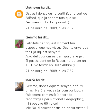
Unknown
ha dit...
Ostres!! doncs quina sort!! Bueno sort de
l'Alfred, que ja sabem tots que se
l'estimen molt a l'empresa!! :)
21 de maig del 2009, a les 7:02
Gemma
ha dit...
Felicitats per aquest moment tan
especial que has viscut! Quants anys deu
tenir ja aquest senyor?
Això del cognom és per flipar, je je je...
El pastís, sent de la Rusca, ha de ser un
10! El va tastar en Buzz Aldrin? ;)
21 de maig del 2009, a les 7:32
Mercè
ha dit...
Gemma, doncs aquest senyor ja té 79
anys!! Però el veus i tal com parlava, i
físicament com està (encara fa
reportatges per National Geographic!),
n'hi posava 60 i pico!
jeje No, d'aquest pastís no en va tastar. :)