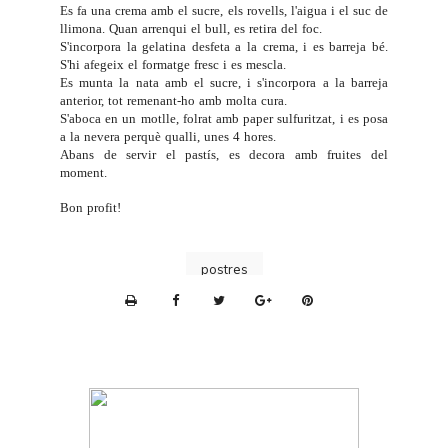
Es fa una crema amb el sucre, els rovells, l'aigua i el suc de
llimona. Quan arrenqui el bull, es retira del foc.
S'incorpora la gelatina desfeta a la crema, i es barreja bé.
S'hi afegeix el formatge fresc i es mescla.
Es munta la nata amb el sucre, i s'incorpora a la barreja
anterior, tot remenant-ho amb molta cura.
S'aboca en un motlle, folrat amb paper sulfuritzat, i es posa
a la nevera perquè qualli, unes 4 hores.
Abans de servir el pastís, es decora amb fruites del
moment.
Bon profit!
postres
P
r
i
n
t
e