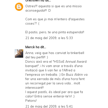
Unknown
ha dit...
Ostres!!! aquesta si que es una missio
aconseguida!!! :D
Com es que jo mai m'entero d'aquestes
coses?? :(
El pastis, pero, te una pinta estupenda!!
21 de maig del 2009, a les 5:33
Mercè
ha dit...
Anna, veig que has canviat la tinkerbell
del teu perfil!! :)
Doncs això era el "HSSoE Annual Award
banquet", i hi vam anar a través d'una
invitació que li van fer a l'Alfred a
l'empresa on treballa. ;) En Buzz Aldrin va
fer una xerrada de més d'una hora fent
un recorregut per la seva vida... molt
interessant!!
I aquest pastís, és ideal per ara que fa
calor! Entra sense enterar-te'n! ;)
Petons!
21 de maig del 2009, a les 5:41