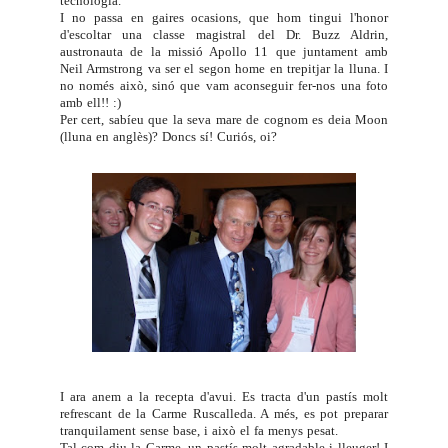
tecnologia.
I no passa en gaires ocasions, que hom tingui l'honor
d'escoltar una classe magistral del Dr.
Buzz Aldrin
,
austronauta de la missió
Apollo 11
que juntament amb
Neil Armstrong va ser el segon home en trepitjar la lluna. I
no només això, sinó que vam aconseguir fer-nos una foto
amb ell!! :)
Per cert, sabíeu que la seva mare de cognom es deia Moon
(lluna en anglès)? Doncs sí! Curiós, oi?
I ara anem a la recepta d'avui. Es tracta d'un pastís molt
refrescant de la Carme Ruscalleda. A més, es pot preparar
tranquilament sense base, i això el fa menys pesat.
Tal com diu la Carme, un pastís molt agradable i lleuger! I