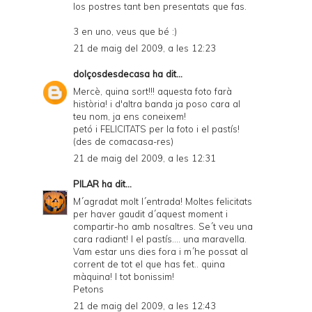
los postres tant ben presentats que fas.
3 en uno, veus que bé :)
21 de maig del 2009, a les 12:23
dolçosdesdecasa
ha dit...
Mercè, quina sort!!! aquesta foto farà
història! i d'altra banda ja poso cara al
teu nom, ja ens coneixem!
petó i FELICITATS per la foto i el pastís!
(des de comacasa-res)
21 de maig del 2009, a les 12:31
PILAR
ha dit...
M´agradat molt l´entrada! Moltes felicitats
per haver gaudit d´aquest moment i
compartir-ho amb nosaltres. Se´t veu una
cara radiant! I el pastís.... una maravella.
Vam estar uns dies fora i m´he possat al
corrent de tot el que has fet.. quina
màquina! I tot bonissim!
Petons
21 de maig del 2009, a les 12:43