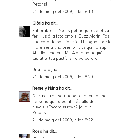
Petons!
21 de maig del 2009, a les 8:13
Glòria
ha dit...
Enhorabona!. No es pot negar que et va
fer il·lusió la foto amb el Buzz Aldrin. Fas
una cara de satisfacció... El cognom de la
mare seria una premonició? qui ho sap!.
Ah i llàstima que Mr. Aldrin no hagués
tastat el teu pastís, s'ho va perdre!.
Una abraçada
21 de maig del 2009, a les 8:20
Reme y Núria
ha dit...
Ostras quina sort haber conegut a una
persona que a estat més allà dels
núvols. ¿Encara surava?. ja ja ja.
Petons
21 de maig del 2009, a les 8:22
Rosa
ha dit...