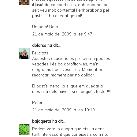
il·lusió de compartir-les, enhorabona, pq
se't veu molt contenta! I enhorabona pel
pastís, t' ha quedat genial!
Un petó! Beth
21 de maig del 2009, a les 9:47
dolorss
ha dit...
Felicitats!!!
Aquestes ocasions és presenten poques
vegades i és bo aprofitar-les, me’n
alegro molt per vosaltres. Moment per
recordar, moment per no oblidar.
El pastís, nena, jo si que em quedaria
mes allà dels núvols si el pogués tastar!!!!
Petons
21 de maig del 2009, a les 10:19
bajoqueta
ha dit...
Podem vore lo guapa que ets, la gent
tant interessant que coneixes i, com no,