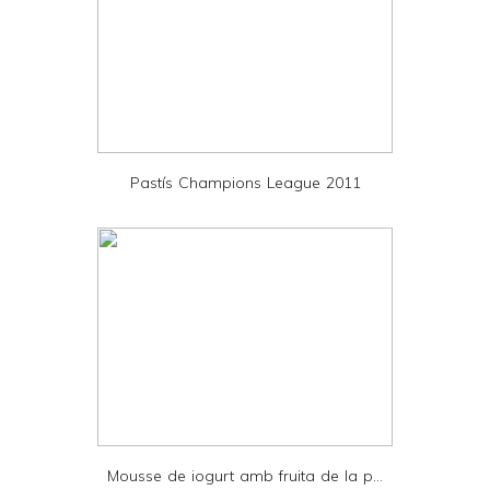
r
F
r
i
e
Pastís Champions League 2011
n
d
l
y
a
n
d
P
D
Mousse de iogurt amb fruita de la p...