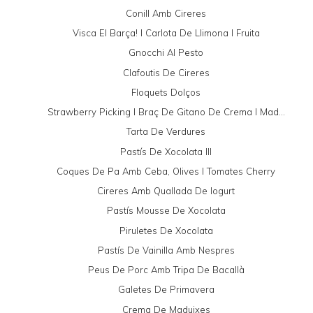
Conill Amb Cireres
Visca El Barça! I Carlota De Llimona I Fruita
Gnocchi Al Pesto
Clafoutis De Cireres
Floquets Dolços
Strawberry Picking I Braç De Gitano De Crema I Mad...
Tarta De Verdures
Pastís De Xocolata III
Coques De Pa Amb Ceba, Olives I Tomates Cherry
Cireres Amb Quallada De Iogurt
Pastís Mousse De Xocolata
Piruletes De Xocolata
Pastís De Vainilla Amb Nespres
Peus De Porc Amb Tripa De Bacallà
Galetes De Primavera
Crema De Maduixes