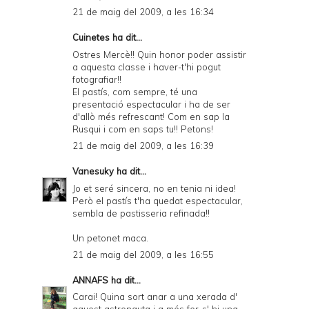
21 de maig del 2009, a les 16:34
Cuinetes
ha dit...
Ostres Mercè!! Quin honor poder assistir
a aquesta classe i haver-t'hi pogut
fotografiar!!
El pastís, com sempre, té una
presentació espectacular i ha de ser
d'allò més refrescant! Com en sap la
Rusqui i com en saps tu!! Petons!
21 de maig del 2009, a les 16:39
Vanesuky
ha dit...
Jo et seré sincera, no en tenia ni idea!
Però el pastís t'ha quedat espectacular,
sembla de pastisseria refinada!!
Un petonet maca.
21 de maig del 2009, a les 16:55
ANNAFS
ha dit...
Carai! Quina sort anar a una xerada d'