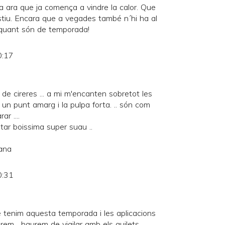
ta ara que ja comença a vindre la calor. Que
stiu. Encara que a vegades també n´hi ha al
 quant són de temporada!
0:17
 ja de cireres ... a mi m'encanten sobretot les
un punt amarg i la pulpa forta. .. són com
r ....
tar boissima super suau ..
ana
0:31
e tenim aquesta temporada i les aplicacions
em... haurem de vigilar amb els quilets.