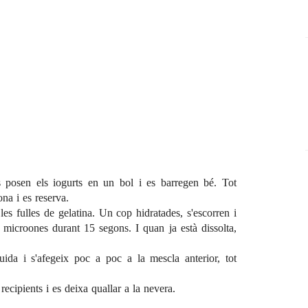
s posen els iogurts en un bol i es barregen bé. Tot
ona i es reserva.
es fulles de gelatina. Un cop hidratades, s'escorren i
 microones durant 15 segons. I quan ja està dissolta,
uida i s'afegeix poc a poc a la mescla anterior, tot
recipients i es deixa quallar a la nevera.