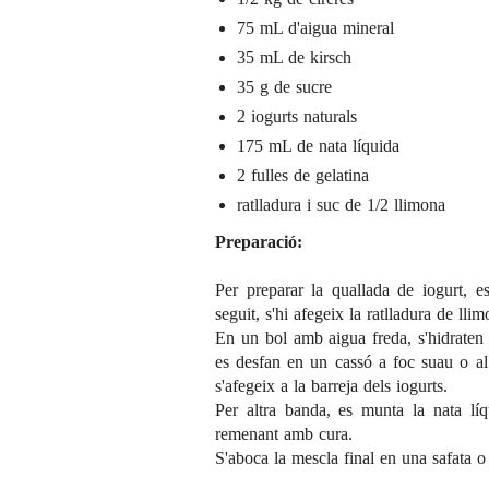
75 mL d'aigua mineral
35 mL de kirsch
35 g de sucre
2
iogurts naturals
175 mL de nata líquida
2 fulles de gelatina
ratlladura i suc de 1/2 llimona
Preparació:
Per preparar la quallada de iogurt, e
seguit, s'hi afegeix la ratlladura de llim
En un bol amb aigua freda, s'hidraten l
es desfan en un cassó a foc suau o al
s'afegeix a la barreja dels iogurts.
Per altra banda, es munta la nata líq
remenant amb cura.
S'aboca la mescla final en una safata o 