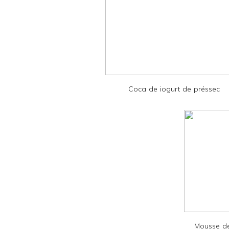
e
r
F
r
i
e
Coca de iogurt de préssec
n
d
l
y
a
n
d
P
D
Mousse de