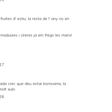
ruites d' estiu, la resta de l' any no en
 maduixes i cireres ja em frego les mans!
:17
da crec que deu estar bonissima, la
molt xulo.
:26