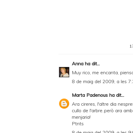
F
1
Anna
ha dit...
Muy rico, me encanta, piens
8 de maig del 2009, a les 7
Marta Padenous
ha dit...
Ara cireres, l'altre dia nesp
cullo de l'arbre..però ara a
menjaria!
Ptnts
8 de maig del 2009, a les 9