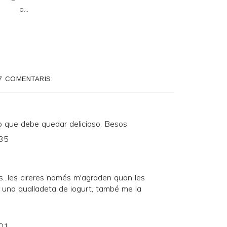
p...
7 COMENTARIS:
o que debe quedar delicioso. Besos
:35
res...les cireres només m'agraden quan les
mb una qualladeta de iogurt, també me la
:01