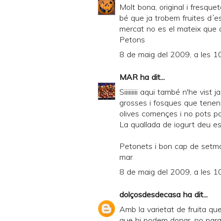
Molt bona, original i fresque
bé que ja trobem fruites d´e
mercat no es el mateix que
Petons
8 de maig del 2009, a les 1
MAR
ha dit...
Siiiiiiiii aqui també n'he vist
grosses i fosques que tenen 
olives començes i no pots para
La quallada de iogurt deu es
Petonets i bon cap de setm
mar
8 de maig del 2009, a les 1
dolçosdesdecasa
ha dit...
Amb la varietat de fruita qu
que hi podem donar, no parar