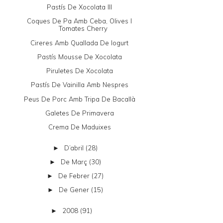
Pastís De Xocolata III
Coques De Pa Amb Ceba, Olives I
Tomates Cherry
Cireres Amb Quallada De Iogurt
Pastís Mousse De Xocolata
Piruletes De Xocolata
Pastís De Vainilla Amb Nespres
Peus De Porc Amb Tripa De Bacallà
Galetes De Primavera
Crema De Maduixes
D’abril
(28)
►
De Març
(30)
►
De Febrer
(27)
►
De Gener
(15)
►
2008
(91)
►