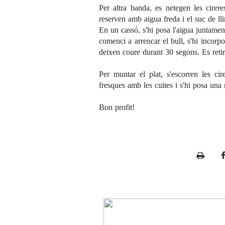
Per altra banda, es netegen les cirere
reserven amb aigua freda i el suc de ll
En un cassó, s'hi posa l'aigua juntamen
comenci a arrencar el bull, s'hi incorpo
deixen coure durant 30 segons. Es retir
Per muntar el plat, s'escorren les cir
fresques amb les cuites i s'hi posa una
Bon profit!
P
r
i
n
t