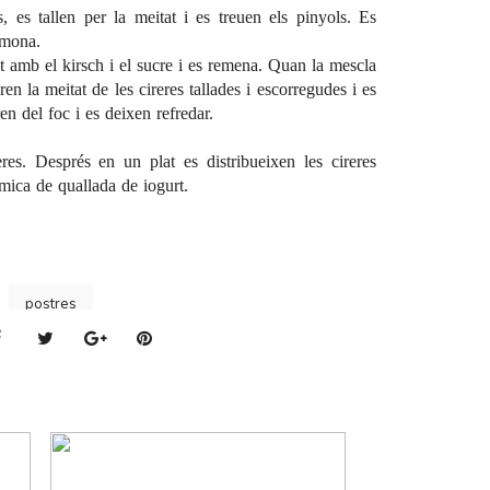
s, es tallen per la meitat i es treuen els pinyols. Es
imona.
t amb el kirsch i el sucre i es remena. Quan la mescla
ren la meitat de les cireres tallades i escorregudes i es
en del foc i es deixen refredar.
eres. Després en un plat es distribueixen les cireres
 mica de quallada de iogurt.
postres