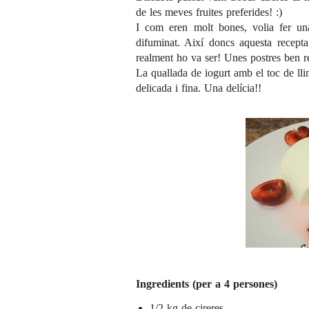
de les meves fruites preferides! :)
I com eren molt bones, volia fer un
difuminat. Així doncs aquesta recept
realment ho va ser! Unes postres ben re
La quallada de iogurt amb el toc de ll
delicada i fina. Una delícia!!
Ingredients (per a 4 persones)
1/2 kg de cireres