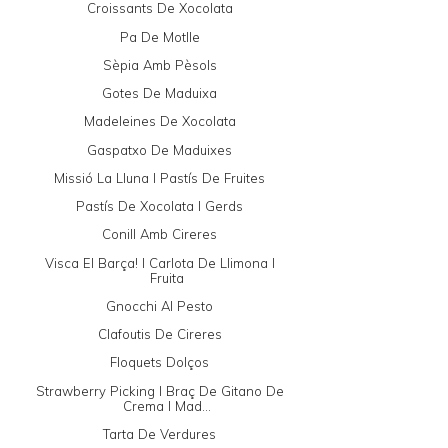
Croissants De Xocolata
Pa De Motlle
Sèpia Amb Pèsols
Gotes De Maduixa
Madeleines De Xocolata
Gaspatxo De Maduixes
Missió La Lluna I Pastís De Fruites
Pastís De Xocolata I Gerds
Conill Amb Cireres
Visca El Barça! I Carlota De Llimona I
Fruita
Gnocchi Al Pesto
Clafoutis De Cireres
Floquets Dolços
Strawberry Picking I Braç De Gitano De
Crema I Mad...
Tarta De Verdures