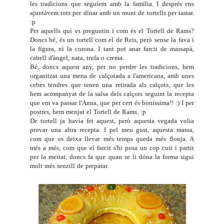
les tradicions que seguíem amb la família. I després ens
ajuntàvem tots per dinar amb un munt de tortells per tastar.
:p
Per aquells qui es preguntin i com és el Tortell de Rams?
Doncs bé, és un tortell com el de Reis, però sense la fava i
la figura, ni la corona. I tant pot anar farcit de massapà,
cabell d'àngel, nata, trufa o crema.
Bé, doncs aquest any, per no perdre les tradicions, hem
organitzat una mena de calçotada a l'americana, amb unes
cebes tendres que tenen una retirada als calçots, que les
hem acompanyat de la salsa dels calçots seguint la recepta
que em va passar l'
Anna
, que per cert és boníssima!! :) I per
postres, hem menjat el Tortell de Rams. :p
De tortell ja havia fet
aquest
, però aquesta vegada volia
provar una altra recepta. I pel meu gust, aquesta massa,
com que es deixa llevar més temps queda més flonja. A
més a més, com que el farcit s'hi posa un cop cuit i partit
per la meitat, doncs fa que quan se li dóna la forma sigui
molt més senzill de preparar.