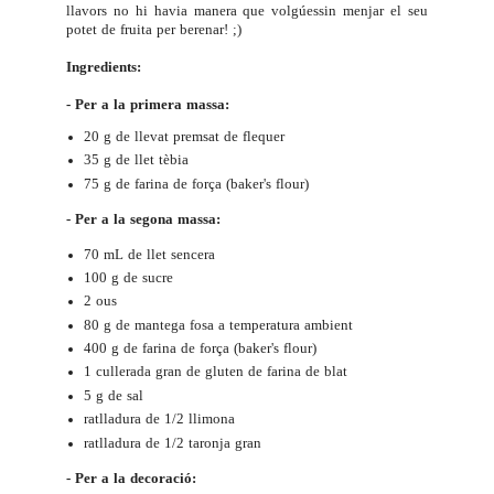
llavors no hi havia manera que volgúessin menjar el seu
potet de fruita per berenar! ;)
Ingredients:
- Per a la primera massa:
20 g de llevat premsat de flequer
35 g de llet tèbia
75 g de farina de força (baker's flour)
- Per a la segona massa:
70 mL de llet sencera
100 g de sucre
2 ous
80 g de mantega fosa a temperatura ambient
400 g de farina de força (baker's flour)
1 cullerada gran de gluten de farina de blat
5 g de sal
ratlladura de 1/2 llimona
ratlladura de 1/2 taronja gran
- Per a la decoració: