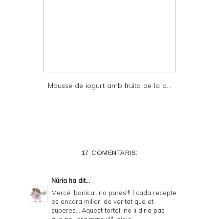
Mousse de iogurt amb fruita de la p...
17 COMENTARIS:
Núria
ha dit...
Mercé, bonica...no pares!!! I cada recepte
es encara millor, de veritat que et
superes....Aquest tortell no li diria pas
que no...ara mateix!!! jejeje.