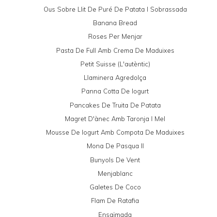
Ous Sobre Llit De Puré De Patata I Sobrassada
Banana Bread
Roses Per Menjar
Pasta De Full Amb Crema De Maduixes
Petit Suisse (l'autèntic)
Llaminera Agredolça
Panna Cotta De Iogurt
Pancakes De Truita De Patata
Magret D'ànec Amb Taronja I Mel
Mousse De Iogurt Amb Compota De Maduixes
Mona De Pasqua II
Bunyols De Vent
Menjablanc
Galetes De Coco
Flam De Ratafia
Ensaïmada