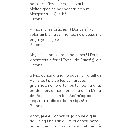
paciència fins que hagi llevat bé.
Moltes gràcies per pensar amb mi
Margarida!! :) Que bé!! :)
Petons!
Anna, moltes gràcies! :) Doncs sí, va
volar amb un tres i no res, i els petits mai
enganyen! ;) jeje
Petons!
Mª Jesús, doncs ara ja ho sabeu! I l'any
vinent tots a fer el Tortell de Rams! ;) jeje
Petons!
Sílvia, doncs ara ja ho saps!! El Tortell de
Rams és típic de les comarques
gironines, i amb el temps també ha anat
perdent pistonada per culpa de la Mona
de Pasqua. ;) Ben fet!! Així m'agrada
seguir la tradició allà on siguis! :)
Petons!
Anna, jejeje... doncs sí. Ja ho veig que
aquí ningú ho sabia! I mira doncs, m'ha
agradat encara més haver-lo fet perquè