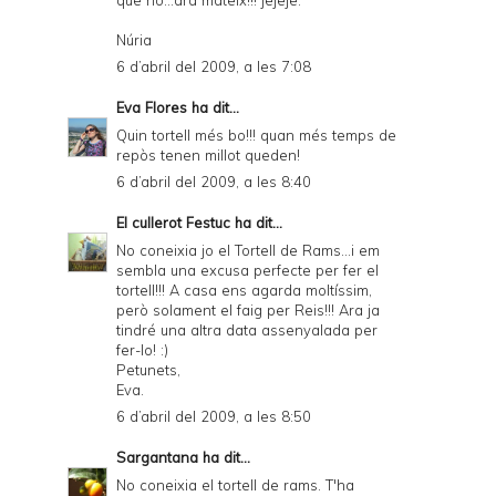
Núria
6 d’abril del 2009, a les 7:08
Eva Flores
ha dit...
Quin tortell més bo!!! quan més temps de
repòs tenen millot queden!
6 d’abril del 2009, a les 8:40
El cullerot Festuc
ha dit...
No coneixia jo el Tortell de Rams...i em
sembla una excusa perfecte per fer el
tortell!!! A casa ens agarda moltíssim,
però solament el faig per Reis!!! Ara ja
tindré una altra data assenyalada per
fer-lo! :)
Petunets,
Eva.
6 d’abril del 2009, a les 8:50
Sargantana
ha dit...
No coneixia el tortell de rams. T'ha