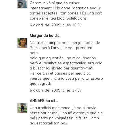
Caram, això sí que és cuinar
intensament!!! No done l'abast de seguir
tantes receptes i tan bones!!! És una sort
conèixer el teu bloc. Salutacions.
6 d’abril del 2009, a les 16:51
Margarida
ha dit...
Nosaltres tampoc hem menjar Tortell de
Rams, però l'any que ve... prendrem
nota.
Veig que aquest és una mica laboriós,
però el resultat és espectacular. Ara vaig
a buscar la llibreta per apuntar-me'l.
Per cert, si et passes pel meu bloc
veuràs que tinc una cosa per a tu. Espero
que t'agradi.
6 d’abril del 2009, a les 17:37
ANNAFS
ha dit...
Una tradició molt maca. Jo no n' havia
sentit parlar mai. I no m' extranya que els
més petits no volguéssin la fruita... amb
aquest tortell tan bo...