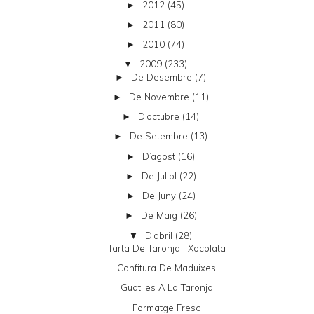
2012
(45)
►
2011
(80)
►
2010
(74)
►
2009
(233)
▼
De Desembre
(7)
►
De Novembre
(11)
►
D’octubre
(14)
►
De Setembre
(13)
►
D’agost
(16)
►
De Juliol
(22)
►
De Juny
(24)
►
De Maig
(26)
►
D’abril
(28)
▼
Tarta De Taronja I Xocolata
Confitura De Maduixes
Guatlles A La Taronja
Formatge Fresc