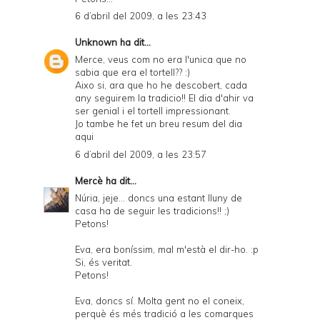
6 d’abril del 2009, a les 23:43
Unknown
ha dit...
Merce, veus com no era l'unica que no
sabia que era el tortell?? :)
Aixo si, ara que ho he descobert, cada
any seguirem la tradicio!! El dia d'ahir va
ser genial i el tortell impressionant.
Jo tambe he fet un breu resum del dia
aqui
6 d’abril del 2009, a les 23:57
Mercè
ha dit...
Núria, jeje... doncs una estant lluny de
casa ha de seguir les tradicions!! ;)
Petons!
Eva, era boníssim, mal m'està el dir-ho. :p
Si, és veritat.
Petons!
Eva, doncs sí. Molta gent no el coneix,
perquè és més tradició a les comarques