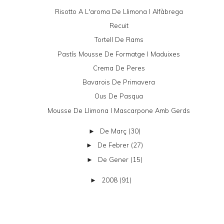
Risotto A L'aroma De Llimona I Alfàbrega
Recuit
Tortell De Rams
Pastís Mousse De Formatge I Maduixes
Crema De Peres
Bavarois De Primavera
Ous De Pasqua
Mousse De Llimona I Mascarpone Amb Gerds
De Març
(30)
►
De Febrer
(27)
►
De Gener
(15)
►
2008
(91)
►