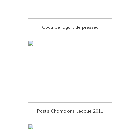
r
i
e
Coca de iogurt de préssec
n
d
l
y
a
n
d
P
D
Pastís Champions League 2011
F