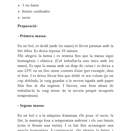
1 ou batut
fruites confitades
sucre
Preparació:
- Primera massa:
En un bol, es desfà (amb les mans) el llevat premsat amb la
llet tèbia. Es deixa reposar 10 minuts.
S'hi afegeix la farina i es remena fins que la massa sigui
homogènia i elàstica. (Cal treballar-la una mica amb les
mans). Es tapa la massa amb un drap de cuina i es deixa a
uns 22ºC en un lloc sense corrents d'aire (per exemple, dins
el forn. I es deixa llevar fins que dobli el seu volum (jo un
cop doblada, la vaig guardar a la nevera tapada amb paper
film fins al dia següent. I llavors, una hora abans de
treballar-la la vaig treure de la nevera perquè recuperés
temperatura).
- Segona massa:
En un bol o a la màquina d'amassar, s'hi posa: el sucre, la
llet, la mantega fosa a temperatura ambient i els ous batuts
(com si féssim una truita). I es bat fins aconseguir una
mescla homogènia. A continuació, s'hi afegeix la farina, i