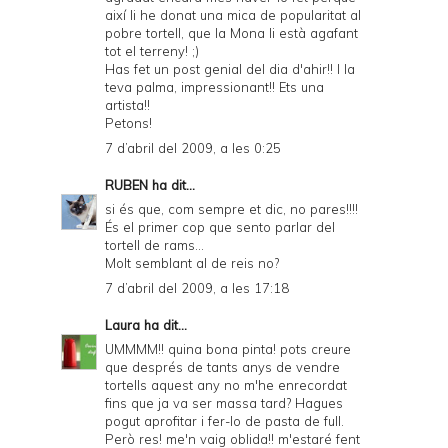
així li he donat una mica de popularitat al
pobre tortell, que la Mona li està agafant
tot el terreny! ;)
Has fet un post genial del dia d'ahir!! I la
teva palma, impressionant!! Ets una
artista!!
Petons!
7 d’abril del 2009, a les 0:25
RUBEN
ha dit...
si és que, com sempre et dic, no pares!!!!
És el primer cop que sento parlar del
tortell de rams...
Molt semblant al de reis no?
7 d’abril del 2009, a les 17:18
Laura
ha dit...
UMMMM!! quina bona pinta! pots creure
que després de tants anys de vendre
tortells aquest any no m'he enrecordat
fins que ja va ser massa tard? Hagues
pogut aprofitar i fer-lo de pasta de full.
Però res! me'n vaig oblida!! m'estaré fent