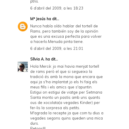
ptns.
6 d’abril del 2009, a les 18:23
Mª Jesús
ha dit...
Nunca había oído hablar del tortell de
Rams, pero también soy de la opinión
que es una excusa perfecta para volver
a hacerlo.Menuda pinta tiene.
6 d’abril del 2009, a les 21:01
Sílvia A.
ha dit...
Hola Mercè: jo mai havia menjat tortell
de rams però el que si segueixo la
tradició és amb la mona que encara que
aqui ja s'ha implantat jo els hi faig els
meus fills i els amics que s'apuntin.
Estigui on estigui de viatge per Setmana
Santa monto un pastis amb uns quants
ous de xocolata(a vegades Kinder) per
fer-lis la sorpresa als petits.
M'agrada la recepte ja que com tu dius a
vegades segons quins queden una mica
durs.
Petons!!!