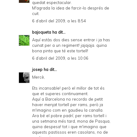
quedat espectacular.
M'agrada la idea de farcir-lo després de
cuit.
6 d’abril del 2009, a les 8:54
bajoqueta
ha dit...
Aquí estàs dos dies sense entrar i ja has
cuinat per a un regiment! jajajaja. quina
bona pinta que té este tortell!
6 d’abril del 2009, a les 10:06
josep
ha dit...
Mercè,
Ets incansable! però el millor de tot és
que et superes continuament.
Aquí a Barcelona no recordo de petit
haver menjat tortell per rams, però ja
m'imagino com en gaudieu la canalla.
Ara bé el pobre padrí, per rams tortell i
una setmana més tard, mona de Pasqua,
quina despesa! tot i que m'imagino que
aquests pastissos eren casolans, no de