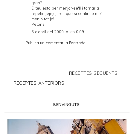
gran?
El teu està per menjar-se'l! i tornar a
repetir! jejejej! res que si continuo me'l
menjo tot jo!
Petons!
8 d’abril del 2009, a les 0:09
Publica un comentari a l'entrada
RECEPTES SEGÜENTS
RECEPTES ANTERIORS
BENVINGUTS!