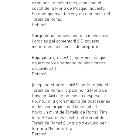
gironines i a més a més, com està al
costat de la Mona de Pasqua, aquesta
ha anat guanyat terreny en detriment del
Tortell de Rams.
Petons!
Sargantana, benvinguda a la meva cuina
i gràcies pel comentari! :) D'aquesta
manera és més senzill de preparar. ;)
Bajoqueta, gràcies! :) jeje Home, és que
aquest cap de setmana ha sigut intens
d'activitats! ;)
Petons!
Josep, no et preocupis! El padrí regala el
Tortell de Rams i la padrina, la Mona de
Pasqua. Així que no massa despesa! ;)
No, no... a la gran majoria de pastisseries
de les comarques de Girona, ahir hi
havia un munt de Tortells de Rams!! Fins i
tot a Bàscara, es celebra el Mercat del
Tortell de Rams! ;) Una altra excusa per
tornar a l'Empordà! :p
Petons!