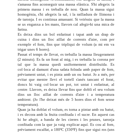
s'amassa fins aconseguir una massa elàstica. S'hi afegeix la
primera massa i es treballa de nou. Quan la massa sigui
homogènia, s'hi afegeix la sal, i la ratlladura de llimona i
de taronja. I es continua amassant. Si veiéssiu que la massa
se us enganxa a les mans, llavors cal afegir-hi una mica de
farina.
Es deixa dins un bol enfarinat i tapat amb un drap de
cuina i dins un lloc aïllat de corrents d'aire, com per
exemple el forn, fins que tripliqui de volum (a mi em va
trigar unes 6 hores).
Passat el temps de llevat, es treballa la massa lleugerament
(2 minuts). Es fa un forat al mig, i es treballa la corona per
tal que la massa quedi uniformement distribuïda. Es
col·loca al damunt d'una safata folrada amb paper de forn,
prèviament untat, i es pinta amb un ou batut. Jo a més, per
evitar que mentre llevi el tortell s'anés tancant el forat,
doncs hi vaig col·locar un pot, tot untat i enfarinat, al
centre. Llavors, es deixa llevar fins que dobli el seu volum
dins un lloc aïllat de corrents d'aire i a temperatura
ambient. (Jo l'he deixat més de 5 hores dins el forn sense
temperatura).
Quan ja ha doblat el volum, es torna a pintar amb ou batut,
i es decora amb la fruita confitada i el sucre. En aquest cas
hi he afegit, a banda de les cireres i les prunes, taronja
confitada com la que ja vaig explicar
aquí
.
Es cou al forn,
prèviament escalfat, a 180ºC (350ºF) fins que sigui ros (uns