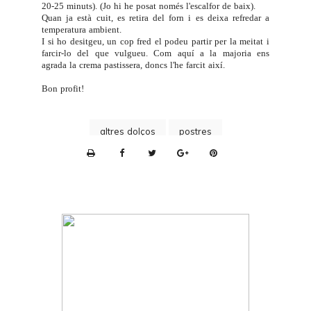
20-25 minuts). (Jo hi he posat només l'escalfor de baix).
Quan ja està cuit, es retira del forn i es deixa refredar a
temperatura ambient.
I si ho desitgeu, un cop fred el podeu partir per la meitat i
farcir-lo del que vulgueu. Com aquí a la majoria ens
agrada la
crema pastissera
, doncs l'he farcit així.
Bon profit!
altres dolços
postres
P
r
i
n
t
e
r
F