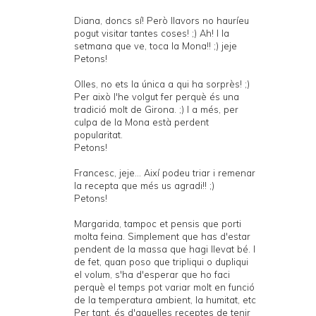
Diana, doncs sí! Però llavors no hauríeu
pogut visitar tantes coses! ;) Ah! I la
setmana que ve, toca la Mona!! ;) jeje
Petons!
Olles, no ets la única a qui ha sorprès! ;)
Per això l'he volgut fer perquè és una
tradició molt de Girona. ;) I a més, per
culpa de la Mona està perdent
popularitat.
Petons!
Francesc, jeje... Així podeu triar i remenar
la recepta que més us agradi!! ;)
Petons!
Margarida, tampoc et pensis que porti
molta feina. Simplement que has d'estar
pendent de la massa que hagi llevat bé. I
de fet, quan poso que tripliqui o dupliqui
el volum, s'ha d'esperar que ho faci
perquè el temps pot variar molt en funció
de la temperatura ambient, la humitat, etc
Per tant, és d'aquelles receptes de tenir