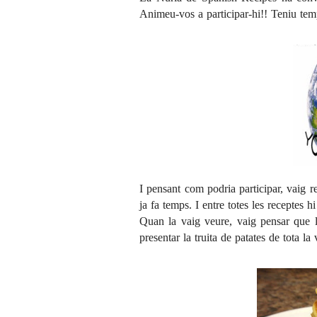
Animeu-vos a participar-hi!! Teniu tem
I pensant com podria participar, vaig r
ja fa temps. I entre totes les receptes h
Quan la vaig veure, vaig pensar que l
presentar la truita de patates de tota la