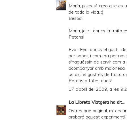
María, pues sí, creo que es 
de toda la vida. ;)
Besos!
Maria, jeje... doncs la truita
Petons!
Eva i Eva, doncs el gust... d
per sopar, i com era per nos
s'haguéssin de servir com a 
acompanyar amb maionesa, all
us dic, el gust és de truita d
Petons a totes dues!
17 d’abril del 2009, a les 9:
La Llibreta Viatgera
ha dit...
Ostres que original, m' encan
probaré aquest experiment!!