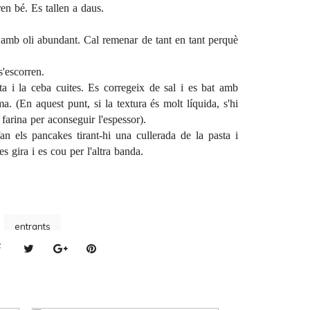
ren bé. Es tallen a daus.
x amb oli abundant. Cal remenar de tant en tant perquè
s'escorren.
ata i la ceba cuites. Es corregeix de sal i es bat amb
a. (En aquest punt, si la textura és molt líquida, s'hi
farina per aconseguir l'espessor).
an els pancakes tirant-hi una cullerada de la pasta i
s gira i es cou per l'altra banda.
entrants