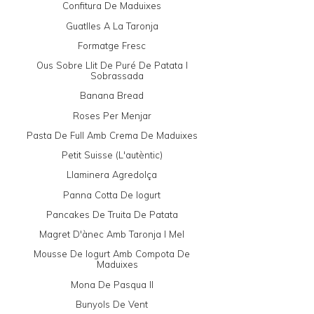
Confitura De Maduixes
Guatlles A La Taronja
Formatge Fresc
Ous Sobre Llit De Puré De Patata I
Sobrassada
Banana Bread
Roses Per Menjar
Pasta De Full Amb Crema De Maduixes
Petit Suisse (l'autèntic)
Llaminera Agredolça
Panna Cotta De Iogurt
Pancakes De Truita De Patata
Magret D'ànec Amb Taronja I Mel
Mousse De Iogurt Amb Compota De
Maduixes
Mona De Pasqua II
Bunyols De Vent