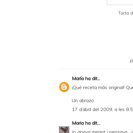
D
Tarta 
F
2
María
ha dit...
¡Qué receta más original! Q
Un abrazo.
17 d’abril del 2009, a les 8:
Maria
ha dit...
Jo anava mirant i pensava... o