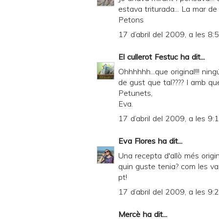
estava triturada... La mar de 
Petons
17 d’abril del 2009, a les 8:
El cullerot Festuc
ha dit...
Ohhhhhh...que original!!! ningú
de gust que tal???? I amb que
Petunets,
Eva.
17 d’abril del 2009, a les 9:
Eva Flores
ha dit...
Una recepta d'allò més origin
quin guste tenia? com les v
pt!
17 d’abril del 2009, a les 9:
Mercè
ha dit...