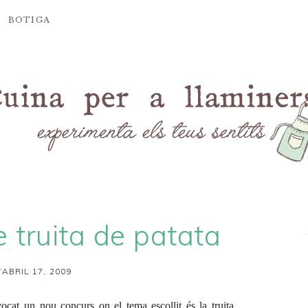
BOTIGA
 truita de patata
’ABRIL 17, 2009
cat un nou concurs on el tema escollit és la truita.