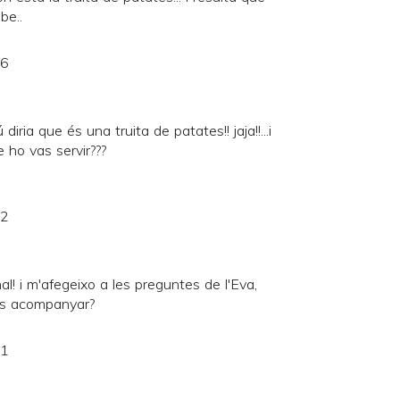
be..
56
 diria que és una truita de patates!! jaja!!...i
 ho vas servir???
12
al! i m'afegeixo a les preguntes de l'Eva,
as acompanyar?
21