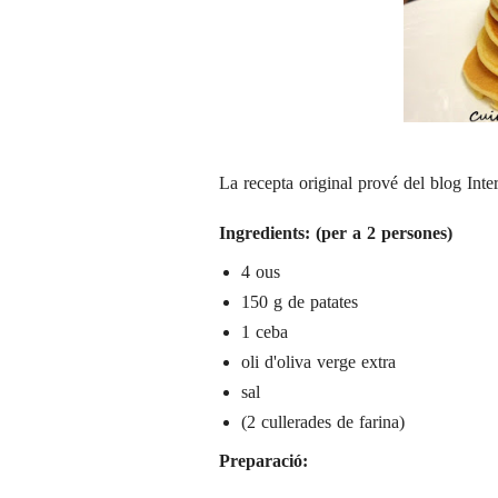
La recepta original prové del blog
Inte
Ingredients: (per a 2 persones)
4 ous
150 g de patates
1 ceba
oli d'oliva verge extra
sal
(2 cullerades de farina)
Preparació: