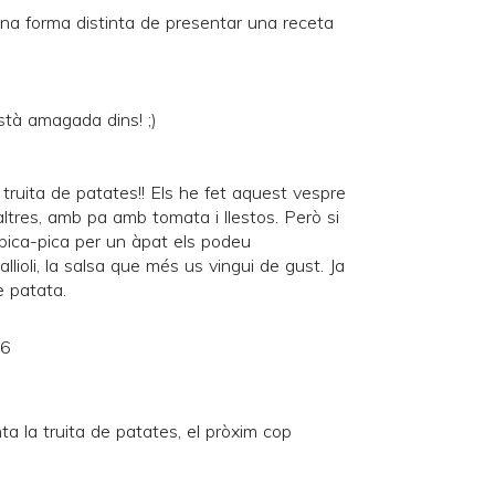
una forma distinta de presentar una receta
 està amagada dins! ;)
e truita de patates!! Els he fet aquest vespre
altres, amb pa amb tomata i llestos. Però si
pica-pica per un àpat els podeu
ioli, la salsa que més us vingui de gust. Ja
e patata.
26
ta la truita de patates, el pròxim cop