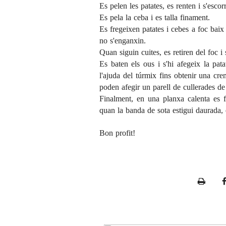
Es pelen les patates, es renten i s'escor
Es pela la ceba i es talla finament.
Es fregeixen patates i cebes a foc bai
no s'enganxin.
Quan siguin cuites, es retiren del foc i 
Es baten els ous i s'hi afegeix la pat
l'ajuda del túrmix fins obtenir una crem
poden afegir un parell de cullerades de 
Finalment, en una planxa calenta es f
quan la banda de sota estigui daurada, e
Bon profit!
P
r
i
n