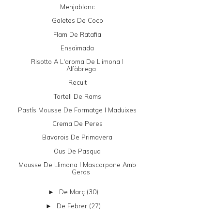
Menjablanc
Galetes De Coco
Flam De Ratafia
Ensaïmada
Risotto A L'aroma De Llimona I
Alfàbrega
Recuit
Tortell De Rams
Pastís Mousse De Formatge I Maduixes
Crema De Peres
Bavarois De Primavera
Ous De Pasqua
Mousse De Llimona I Mascarpone Amb
Gerds
De Març
(30)
►
De Febrer
(27)
►