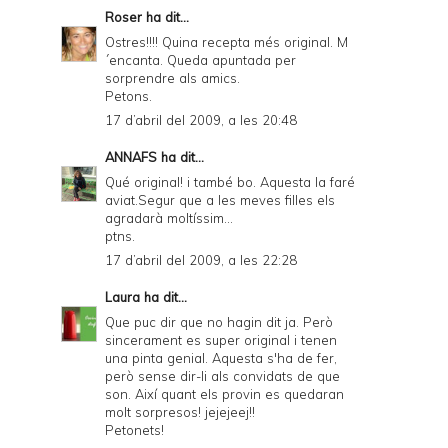
Roser
ha dit...
Ostres!!!! Quina recepta més original. M
´encanta. Queda apuntada per
sorprendre als amics.
Petons.
17 d’abril del 2009, a les 20:48
ANNAFS
ha dit...
Qué original! i també bo. Aquesta la faré
aviat.Segur que a les meves filles els
agradarà moltíssim...
ptns.
17 d’abril del 2009, a les 22:28
Laura
ha dit...
Que puc dir que no hagin dit ja. Però
sincerament es super original i tenen
una pinta genial. Aquesta s'ha de fer,
però sense dir-li als convidats de que
son. Així quant els provin es quedaran
molt sorpresos! jejejeej!!
Petonets!