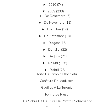
2010
(74)
►
2009
(233)
▼
De Desembre
(7)
►
De Novembre
(11)
►
D’octubre
(14)
►
De Setembre
(13)
►
D’agost
(16)
►
De Juliol
(22)
►
De Juny
(24)
►
De Maig
(26)
►
D’abril
(28)
▼
Tarta De Taronja I Xocolata
Confitura De Maduixes
Guatlles A La Taronja
Formatge Fresc
Ous Sobre Llit De Puré De Patata I Sobrassada