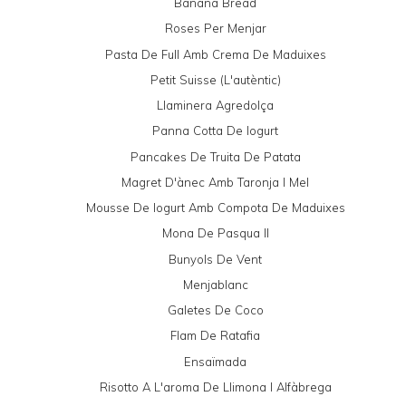
Banana Bread
Roses Per Menjar
Pasta De Full Amb Crema De Maduixes
Petit Suisse (l'autèntic)
Llaminera Agredolça
Panna Cotta De Iogurt
Pancakes De Truita De Patata
Magret D'ànec Amb Taronja I Mel
Mousse De Iogurt Amb Compota De Maduixes
Mona De Pasqua II
Bunyols De Vent
Menjablanc
Galetes De Coco
Flam De Ratafia
Ensaïmada
Risotto A L'aroma De Llimona I Alfàbrega