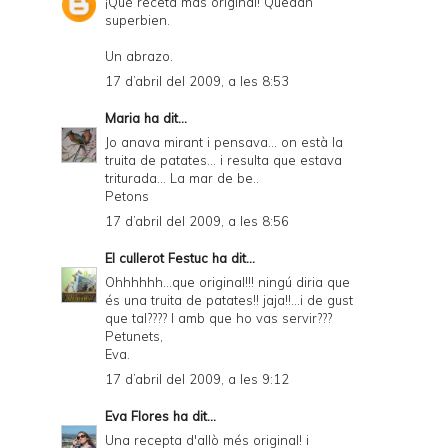
¡Qué receta más original! Quedan
superbien.
Un abrazo.
17 d’abril del 2009, a les 8:53
Maria
ha dit...
Jo anava mirant i pensava... on està la
truita de patates... i resulta que estava
triturada... La mar de be..
Petons
17 d’abril del 2009, a les 8:56
El cullerot Festuc
ha dit...
Ohhhhhh...que original!!! ningú diria que
és una truita de patates!! jaja!!...i de gust
que tal???? I amb que ho vas servir???
Petunets,
Eva.
17 d’abril del 2009, a les 9:12
Eva Flores
ha dit...
Una recepta d'allò més original! i