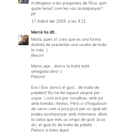
m'afegeixo a les preguntes de l'Eva, quin
guste tenia? com les vas acompanyar?
pt!
17 d’abril del 2009, a les 9:21
Mercè
ha dit...
María, pues sí, creo que es una forma
distinta de presentar una receta de toda
la vida. ;)
Besos!
Maria, jeje... doncs la truita està
amagada dins! ;)
Petons!
Eva i Eva, doncs el gust... de truita de
patates!! Els he fet aquest vespre per
sopar, i com era per nosaltres, amb pa
amb tomata i llestos. Però si s'haguéssin
de servir com a pica-pica per un àpat els
podeu acompanyar amb maionesa, allioli,
la salsa que més us vingui de gust. Ja us
dic, el gust és de truita de patata.
Petons a totes dues!