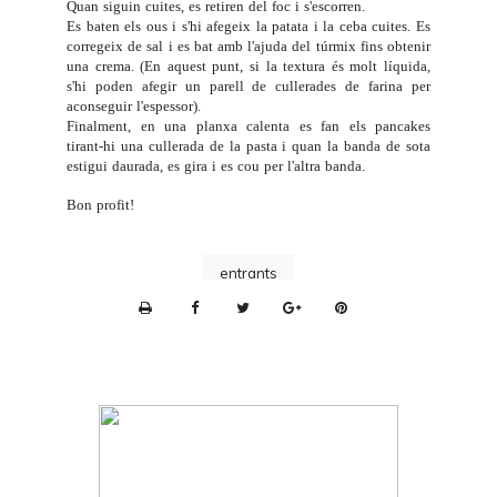
Quan siguin cuites, es retiren del foc i s'escorren.
Es baten els ous i s'hi afegeix la patata i la ceba cuites. Es
corregeix de sal i es bat amb l'ajuda del túrmix fins obtenir
una crema. (En aquest punt, si la textura és molt líquida,
s'hi poden afegir un parell de cullerades de farina per
aconseguir l'espessor).
Finalment, en una planxa calenta es fan els pancakes
tirant-hi una cullerada de la pasta i quan la banda de sota
estigui daurada, es gira i es cou per l'altra banda.
Bon profit!
entrants
P
r
i
n
t
e