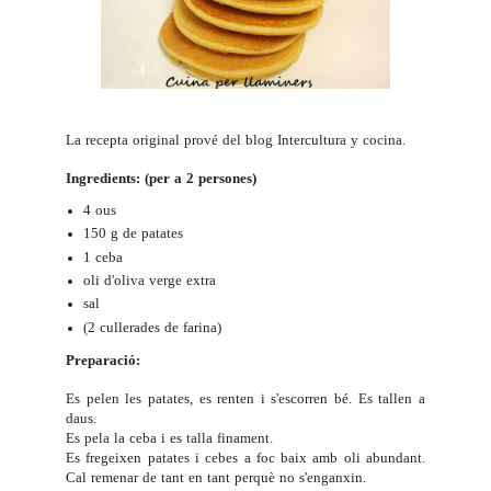
La recepta original prové del blog
Intercultura y cocina
.
Ingredients: (per a 2 persones)
4 ous
150 g de patates
1 ceba
oli d'oliva verge extra
sal
(2 cullerades de farina)
Preparació:
Es pelen les patates, es renten i s'escorren bé. Es tallen a
daus.
Es pela la ceba i es talla finament.
Es fregeixen patates i cebes a foc baix amb oli abundant.
Cal remenar de tant en tant perquè no s'enganxin.