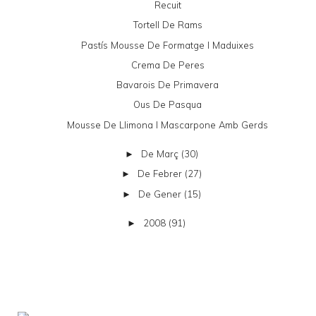
Recuit
Tortell De Rams
Pastís Mousse De Formatge I Maduixes
Crema De Peres
Bavarois De Primavera
Ous De Pasqua
Mousse De Llimona I Mascarpone Amb Gerds
De Març
(30)
►
De Febrer
(27)
►
De Gener
(15)
►
2008
(91)
►