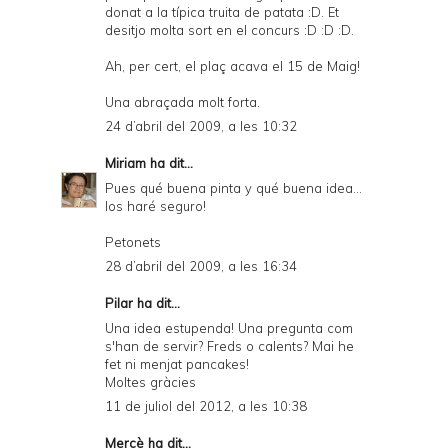
donat a la típica truita de patata :D. Et
desitjo molta sort en el concurs :D :D :D.
Ah, per cert, el plaç acava el 15 de Maig!
Una abraçada molt forta.
24 d’abril del 2009, a les 10:32
Miriam
ha dit...
Pues qué buena pinta y qué buena idea...
los haré seguro!
Petonets
28 d’abril del 2009, a les 16:34
Pilar ha dit...
Una idea estupenda! Una pregunta com
s'han de servir? Freds o calents? Mai he
fet ni menjat pancakes!
Moltes gràcies
11 de juliol del 2012, a les 10:38
Mercè
ha dit...