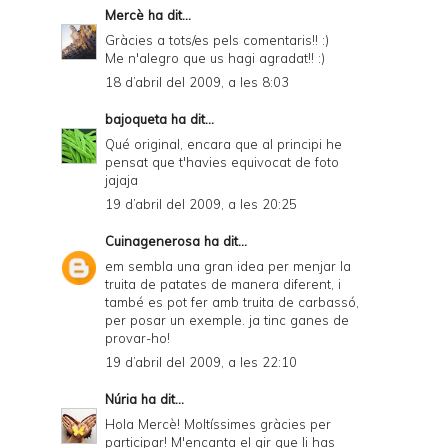
Mercè
ha dit...
Gràcies a tots/es pels comentaris!! :)
Me n'alegro que us hagi agradat!! :)
18 d’abril del 2009, a les 8:03
bajoqueta
ha dit...
Qué original, encara que al principi he
pensat que t'havies equivocat de foto
jajaja
19 d’abril del 2009, a les 20:25
Cuinagenerosa
ha dit...
em sembla una gran idea per menjar la
truita de patates de manera diferent, i
també es pot fer amb truita de carbassó,
per posar un exemple. ja tinc ganes de
provar-ho!
19 d’abril del 2009, a les 22:10
Núria
ha dit...
Hola Mercè! Moltíssimes gràcies per
participar! M'encanta el gir que li has