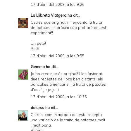
17 d’abril del 2009, a les 9:26
La Llibreta Viatgera
ha dit...
Ostres que original, m' encanta la truita
de patates, el pròxim cop probaré aquest
experiment!!
Un petó!
Beth
17 d’abril del 2009, a les 9:55
Gemma
ha dit...
Ja ho crec que és original! Has fusionat
dues receptes de llocs ben distants: els
pancakes americans i la truita de patates
d'aquí, je je je :)
17 d’abril del 2009, a les 10:36
dolorss
ha dit...
Ostras, com m'agrada aquesta recepta,
una variació de la truita de patataes molt
i molt bona.
Petons