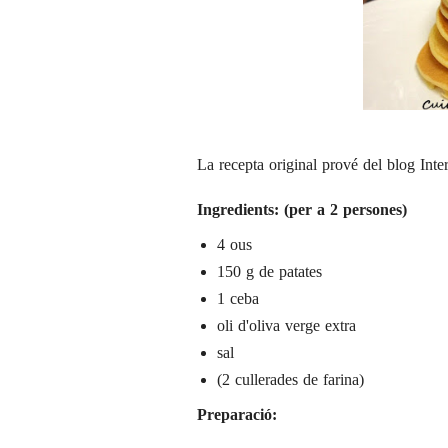
La recepta original prové del blog
Inte
Ingredients: (per a 2 persones)
4 ous
150 g de patates
1 ceba
oli d'oliva verge extra
sal
(2 cullerades de farina)
Preparació: