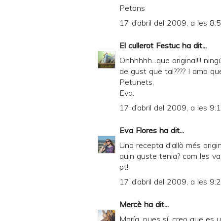
Petons
17 d’abril del 2009, a les 8:
El cullerot Festuc
ha dit...
Ohhhhhh...que original!!! ningú
de gust que tal???? I amb que
Petunets,
Eva.
17 d’abril del 2009, a les 9:
Eva Flores
ha dit...
Una recepta d'allò més origin
quin guste tenia? com les v
pt!
17 d’abril del 2009, a les 9:
Mercè
ha dit...
María, pues sí, creo que es 