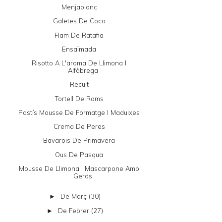
Menjablanc
Galetes De Coco
Flam De Ratafia
Ensaïmada
Risotto A L'aroma De Llimona I
Alfàbrega
Recuit
Tortell De Rams
Pastís Mousse De Formatge I Maduixes
Crema De Peres
Bavarois De Primavera
Ous De Pasqua
Mousse De Llimona I Mascarpone Amb
Gerds
De Març
(30)
►
De Febrer
(27)
►