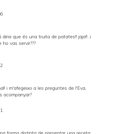
56
 diria que és una truita de patates!! jaja!!...i
 ho vas servir???
12
al! i m'afegeixo a les preguntes de l'Eva,
as acompanyar?
21
una forma distinta de presentar una receta