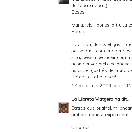
de toda la vida. ;)
Besos!
Maria, jeje... doncs la truita
Petons!
Eva i Eva, doncs el gust... d
per sopar, i com era per nos
s'haguéssin de servir com a 
acompanyar amb maionesa, all
us dic, el gust és de truita d
Petons a totes dues!
17 d’abril del 2009, a les 9:
La Llibreta Viatgera
ha dit...
Ostres que original, m' encan
probaré aquest experiment!!
Un petó!