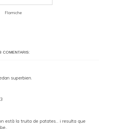
Flamiche
8 COMENTARIS:
uedan superbien.
53
n està la truita de patates... i resulta que
be..