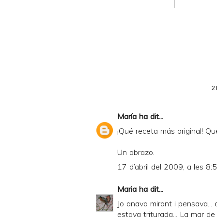
D
F
2
María
ha dit...
¡Qué receta más original! Q
Un abrazo.
17 d’abril del 2009, a les 8:
Maria
ha dit...
Jo anava mirant i pensava... o
estava triturada... La mar de 