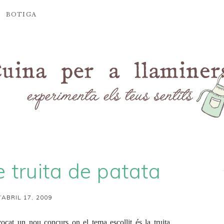
BOTIGA
 truita de patata
’ABRIL 17, 2009
cat un nou concurs on el tema escollit és la truita.