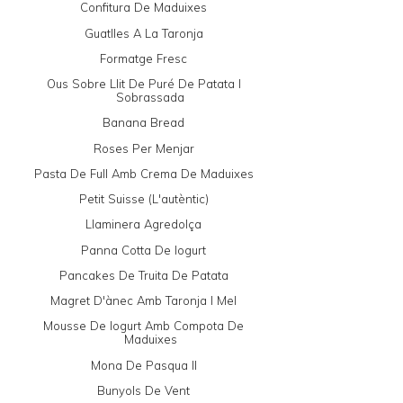
Confitura De Maduixes
Guatlles A La Taronja
Formatge Fresc
Ous Sobre Llit De Puré De Patata I
Sobrassada
Banana Bread
Roses Per Menjar
Pasta De Full Amb Crema De Maduixes
Petit Suisse (l'autèntic)
Llaminera Agredolça
Panna Cotta De Iogurt
Pancakes De Truita De Patata
Magret D'ànec Amb Taronja I Mel
Mousse De Iogurt Amb Compota De
Maduixes
Mona De Pasqua II
Bunyols De Vent