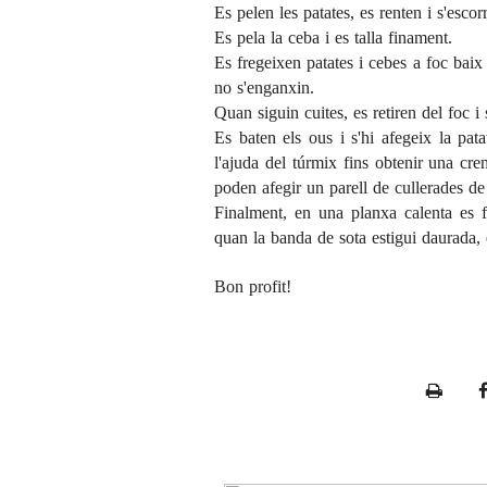
Es pelen les patates, es renten i s'escor
Es pela la ceba i es talla finament.
Es fregeixen patates i cebes a foc bai
no s'enganxin.
Quan siguin cuites, es retiren del foc i 
Es baten els ous i s'hi afegeix la pat
l'ajuda del túrmix fins obtenir una crem
poden afegir un parell de cullerades de 
Finalment, en una planxa calenta es f
quan la banda de sota estigui daurada, e
Bon profit!
P
r
i
n