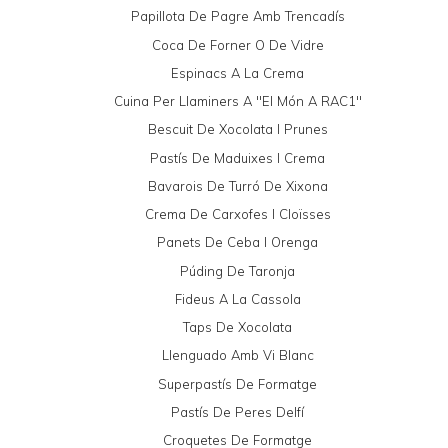
Papillota De Pagre Amb Trencadís
Coca De Forner O De Vidre
Espinacs A La Crema
Cuina Per Llaminers A "El Món A RAC1"
Bescuit De Xocolata I Prunes
Pastís De Maduixes I Crema
Bavarois De Turró De Xixona
Crema De Carxofes I Cloïsses
Panets De Ceba I Orenga
Púding De Taronja
Fideus A La Cassola
Taps De Xocolata
Llenguado Amb Vi Blanc
Superpastís De Formatge
Pastís De Peres Delfí
Croquetes De Formatge