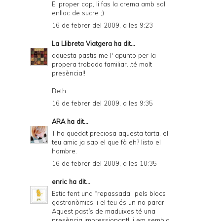
El proper cop, li fas la crema amb sal
enlloc de sucre ;)
16 de febrer del 2009, a les 9:23
La Llibreta Viatgera
ha dit...
aquesta pastis me l' apunto per la
propera trobada familiar...té molt
presència!!
Beth
16 de febrer del 2009, a les 9:35
ARA
ha dit...
T'ha quedat preciosa aquesta tarta, el
teu amic ja sap el que fà eh? listo el
hombre.
16 de febrer del 2009, a les 10:35
enric
ha dit...
Estic fent una “repassada” pels blocs
gastronòmics, i el teu és un no parar!
Aquest pastís de maduixes té una
presència impressionant!, i em sembla