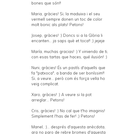
bones que són!!
Maria, gràcies! Si, la maduixa i el seu
vermell sempre donen un toc de color
molt bonic als plats! Petons!
Josep, gràcies! :) Doncs si a la Glòria li
encanten... ja saps què et toca!! ;) jejeje
María, muchas gracias! :) Y viniendo de ti,
con esas tartas que haces, qué ilusión! :)
Nuni, gràcies! És un pastís d'aquells que
fa "patxoca", a banda de ser boníssim!!
Si, a veure... però com és força vella ho
veig complicat.
Xaro, gràcies! :) A veure si la pot
arreglar... Petons!
Cris, gràcies! :) No cal que t'ho imaginis!
Simplement l'has de fer! ;) Petons!
Manel, :)... després d'aquesta anècdota,
ara no paro de rebre bromes d'aquesta