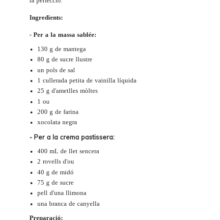
la perfecció.
Ingredients:
- Per a la massa sablée:
130 g de mantega
80 g de sucre llustre
un pols de sal
1 cullerada petita de vainilla líquida
25 g d'ametlles mòltes
1 ou
200 g de farina
xocolata negra
- Per a la crema pastissera:
400 mL de llet sencera
2 rovells d'ou
40 g de midó
75 g de sucre
pell d'una llimona
una branca de canyella
Preparació: