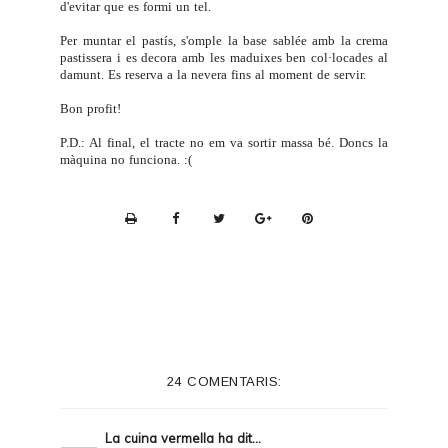
d'evitar que es formi un tel.
Per muntar el pastís, s'omple la base sablée amb la crema
pastissera i es decora amb les maduixes ben col·locades al
damunt. Es reserva a la nevera fins al moment de servir.
Bon profit!
P.D.: Al final, el tracte no em va sortir massa bé. Doncs la
màquina no funciona. :(
P
r
i
n
t
e
24 COMENTARIS:
r
F
La cuina vermella
ha dit...