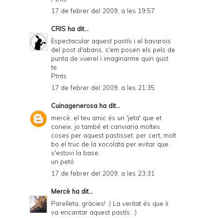
17 de febrer del 2009, a les 19:57
CRIS
ha dit...
Espectacular aquest pastís i el bavarois
del post d'abans, s'em posen els pels de
punta de vuerel i imaginarme quin gust
te.
Ptnts
17 de febrer del 2009, a les 21:35
Cuinagenerosa
ha dit...
mercè, el teu amic és un 'jeta' que et
coneix, jo també et canviaria moltes
coses per aquest pastisset. per cert, molt
bo el truc de la xocolata per evitar que
s'estovi la base.
un petó
17 de febrer del 2009, a les 23:31
Mercè
ha dit...
Parelleta, gràcies! :) La veritat és que li
va encantar aquest pastís. :)