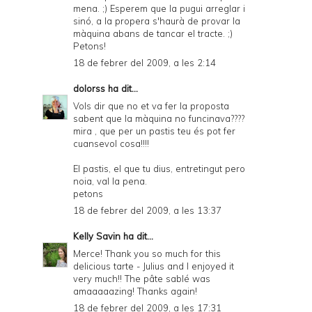
mena. ;) Esperem que la pugui arreglar i
sinó, a la propera s'haurà de provar la
màquina abans de tancar el tracte. ;)
Petons!
18 de febrer del 2009, a les 2:14
dolorss
ha dit...
Vols dir que no et va fer la proposta
sabent que la màquina no funcinava????
mira , que per un pastis teu és pot fer
cuansevol cosa!!!!
El pastis, el que tu dius, entretingut pero
noia, val la pena.
petons
18 de febrer del 2009, a les 13:37
Kelly Savin
ha dit...
Merce! Thank you so much for this
delicious tarte - Julius and I enjoyed it
very much!! The pâte sablé was
amaaaaazing! Thanks again!
18 de febrer del 2009, a les 17:31