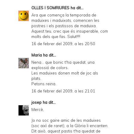
OLLES I SOMRIURES
ha dit...
Ara que comença la temporada de
maduixes i maduixots, comencen les
postres i els pastissos de maduixa.
Aquest teu, crec que és insuperable, com
molts dels que fas. Salut!!!!
16 de febrer del 2009, a les 20:50
Maria
ha dit...
Nena... que bonic t'ha quedat, una
explossió de colors.
Les maduixes donen molt de joc als
plats.
Petons reina.
16 de febrer del 2009, a les 21:01
josep
ha dit...
Mercè,
Jo no soc gaire amic de les maduixes
(soc aixì de raret), a la Glòria li encanten.
Dit això, aquest pastis t'ha quedat de