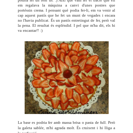
podria fer un bon ús. :) Així que vam fer el tracte que ell
em regalava la màquina a canvi d'unes postres que
portéssin crema. I pensant què podia fer-li, em va venir al
cap aquest pastís que he fet un munt de vegades i encara
no l'havia publicat. És un pastís entretingut de fer, però val
la pena. El resultat és esplèndid. I pel que m'ha dit, els hi
va encantar!! :)
La base es podria fer amb massa brisa o pasta de full. Però
la galeta sablée, m'hi agrada molt. És cruixent i hi lliga a