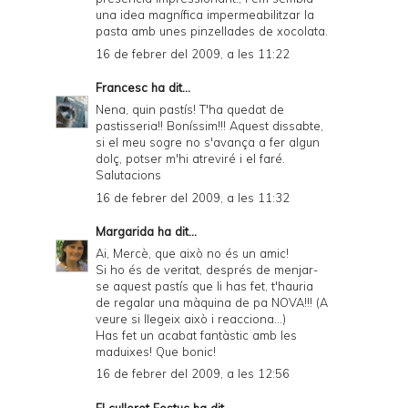
una idea magnífica impermeabilitzar la
pasta amb unes pinzellades de xocolata.
16 de febrer del 2009, a les 11:22
Francesc
ha dit...
Nena, quin pastís! T'ha quedat de
pastisseria!! Boníssim!!! Aquest dissabte,
si el meu sogre no s'avança a fer algun
dolç, potser m'hi atreviré i el faré.
Salutacions
16 de febrer del 2009, a les 11:32
Margarida
ha dit...
Ai, Mercè, que això no és un amic!
Si ho és de veritat, després de menjar-
se aquest pastís que li has fet, t'hauria
de regalar una màquina de pa NOVA!!! (A
veure si llegeix això i reacciona...)
Has fet un acabat fantàstic amb les
maduixes! Que bonic!
16 de febrer del 2009, a les 12:56
El cullerot Festuc
ha dit...