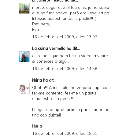
mercè, segur que el teu amic ja ho sabia
que no funcionava...però era l'excusa pq
li fessis aquest fantàstic pastís!!! ;)
Petunets,
Eva.
16 de febrer del 2009, a les 13:07
La cuina vermella
ha dit...
ei, reina... que hem fet un video, a veure
si coneixes a algú...
16 de febrer del 2009, a les 14:58
Núria
ha dit...
Ohhhh!!! A mi si alguna vegada saps com
fer-me contenta, fes-me un pastís
d'aquest...quin pecat!!!
I segur que aprofitaràs la panificador, no
tinc cap dubte!!
Núria
16 de febrer del 2009, a les 18:51