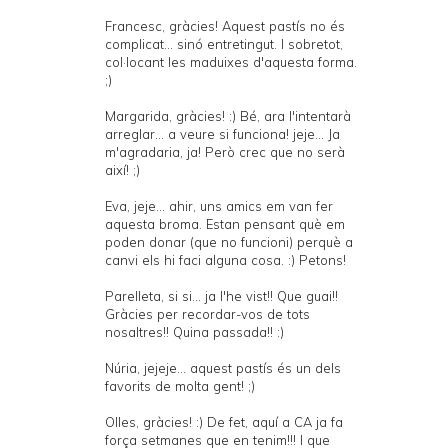
Francesc, gràcies! Aquest pastís no és
complicat... sinó entretingut. I sobretot,
col·locant les maduixes d'aquesta forma.
;)
Margarida, gràcies! :) Bé, ara l'intentarà
arreglar... a veure si funciona! jeje... Ja
m'agradaria, ja! Però crec que no serà
així! ;)
Eva, jeje... ahir, uns amics em van fer
aquesta broma. Estan pensant què em
poden donar (que no funcioni) perquè a
canvi els hi faci alguna cosa. :) Petons!
Parelleta, si si... ja l'he vist!! Que guai!!
Gràcies per recordar-vos de tots
nosaltres!! Quina passada!! :)
Núria, jejeje... aquest pastís és un dels
favorits de molta gent! ;)
Olles, gràcies! :) De fet, aquí a CA ja fa
força setmanes que en tenim!!! I que