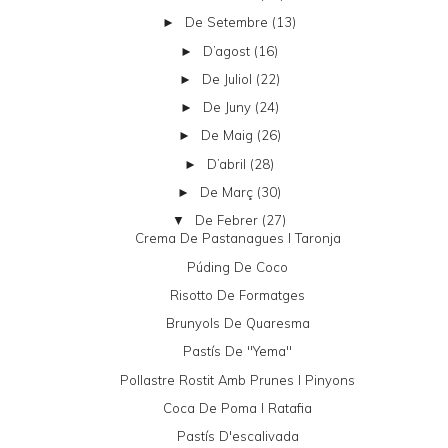
De Setembre
(13)
►
D’agost
(16)
►
De Juliol
(22)
►
De Juny
(24)
►
De Maig
(26)
►
D’abril
(28)
►
De Març
(30)
►
De Febrer
(27)
▼
Crema De Pastanagues I Taronja
Púding De Coco
Risotto De Formatges
Brunyols De Quaresma
Pastís De "yema"
Pollastre Rostit Amb Prunes I Pinyons
Coca De Poma I Ratafia
Pastís D'escalivada