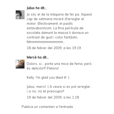
Julius
ha dit...
Jo sóc el de la màquina de fer pa. Aquest
cap de setmana miraré d'arreglar el
motor. Efectivament, el pastís
estavaboníssim. La fina pel·lícula de
xocolata damunt la massa li donava un
contrast de gust i color fantàstic.
Mmmmmmmmmmmmm...
18 de febrer del 2009, a les 19:19
Mercè
ha dit...
Dolors, si... porta una mica de feina, però
és deliciós!!! Petons!
Kelly, I'm glad you liked it! :)
Julius, merci! :) A veure si es pot arreglar...
i si no, no et preocupis!!
19 de febrer del 2009, a les 1:18
Publica un comentari a l'entrada