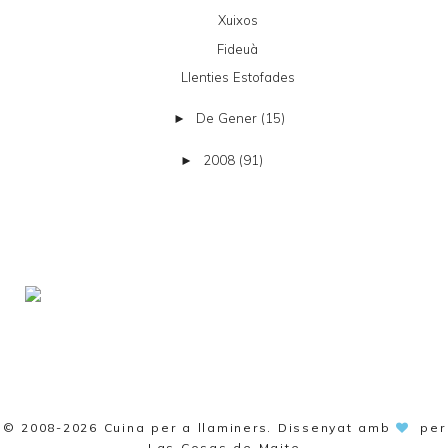
Xuixos
Fideuà
Llenties Estofades
De Gener
(15)
►
2008
(91)
►
© 2008-2026
Cuina per a llaminers
. Dissenyat amb
per
Las Cosas de Maite