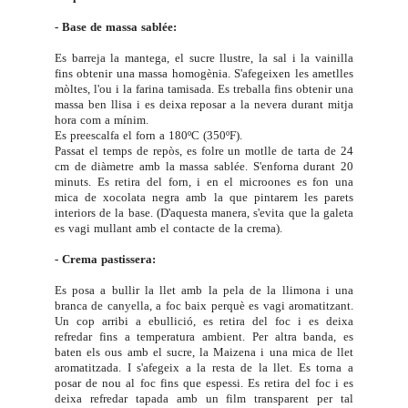
- Base de massa sablée:
Es barreja la mantega, el sucre llustre, la sal i la vainilla
fins obtenir una massa homogènia. S'afegeixen les ametlles
mòltes, l'ou i la farina tamisada. Es treballa fins obtenir una
massa ben llisa i es deixa reposar a la nevera durant mitja
hora com a mínim.
Es preescalfa el forn a 180ºC (350ºF).
Passat el temps de repòs, es folre un motlle de tarta de 24
cm de diàmetre amb la massa sablée. S'enforna durant 20
minuts. Es retira del forn, i en el microones es fon una
mica de xocolata negra amb la que pintarem les parets
interiors de la base. (D'aquesta manera, s'evita que la galeta
es vagi mullant amb el contacte de la crema).
- Crema pastissera:
Es posa a bullir la llet amb la pela de la llimona i una
branca de canyella, a foc baix perquè es vagi aromatitzant.
Un cop arribi a ebullició, es retira del foc i es deixa
refredar fins a temperatura ambient. Per altra banda, es
baten els ous amb el sucre, la Maizena i una mica de llet
aromatitzada. I s'afegeix a la resta de la llet. Es torna a
posar de nou al foc fins que espessi. Es retira del foc i es
deixa refredar tapada amb un film transparent per tal