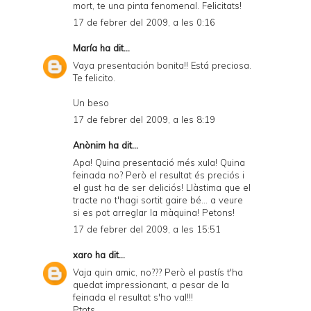
mort, te una pinta fenomenal. Felicitats!
17 de febrer del 2009, a les 0:16
María
ha dit...
Vaya presentación bonita!! Está preciosa.
Te felicito.
Un beso
17 de febrer del 2009, a les 8:19
Anònim ha dit...
Apa! Quina presentació més xula! Quina
feinada no? Però el resultat és preciós i
el gust ha de ser deliciós! Llàstima que el
tracte no t'hagi sortit gaire bé... a veure
si es pot arreglar la màquina! Petons!
17 de febrer del 2009, a les 15:51
xaro
ha dit...
Vaja quin amic, no??? Però el pastís t'ha
quedat impressionant, a pesar de la
feinada el resultat s'ho val!!!
Ptnts