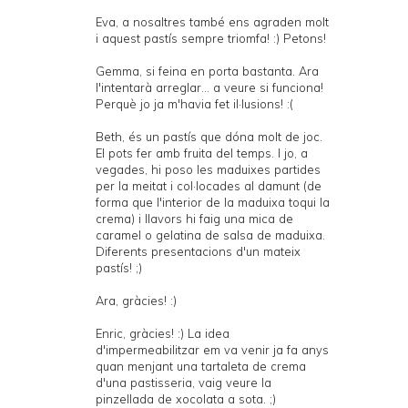
Eva, a nosaltres també ens agraden molt
i aquest pastís sempre triomfa! :) Petons!
Gemma, si feina en porta bastanta. Ara
l'intentarà arreglar... a veure si funciona!
Perquè jo ja m'havia fet il·lusions! :(
Beth, és un pastís que dóna molt de joc.
El pots fer amb fruita del temps. I jo, a
vegades, hi poso les maduixes partides
per la meitat i col·locades al damunt (de
forma que l'interior de la maduixa toqui la
crema) i llavors hi faig una mica de
caramel o gelatina de salsa de maduixa.
Diferents presentacions d'un mateix
pastís! ;)
Ara, gràcies! :)
Enric, gràcies! :) La idea
d'impermeabilitzar em va venir ja fa anys
quan menjant una tartaleta de crema
d'una pastisseria, vaig veure la
pinzellada de xocolata a sota. ;)