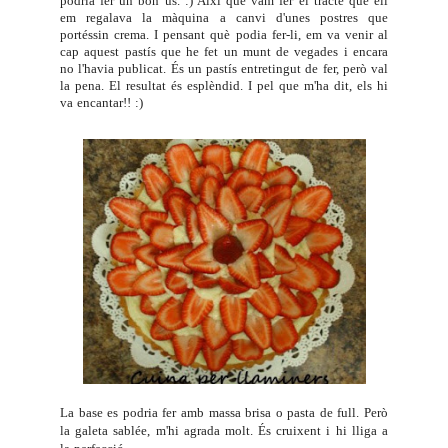
podria fer un bon ús. :) Així que vam fer el tracte que ell
em regalava la màquina a canvi d'unes postres que
portéssin crema. I pensant què podia fer-li, em va venir al
cap aquest pastís que he fet un munt de vegades i encara
no l'havia publicat. És un pastís entretingut de fer, però val
la pena. El resultat és esplèndid. I pel que m'ha dit, els hi
va encantar!! :)
La base es podria fer amb massa brisa o pasta de full. Però
la galeta sablée, m'hi agrada molt. És cruixent i hi lliga a