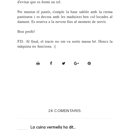
d'evitar que es formi un tel.
Per muntar el pastís, s'omple la base sablée amb la crema
pastissera i es decora amb les maduixes ben col·locades al
damunt. Es reserva a la nevera fins al moment de servir.
Bon profit!
P.D.: Al final, el tracte no em va sortir massa bé. Doncs la
màquina no funciona. :(
P
r
i
n
t
e
24 COMENTARIS:
r
F
La cuina vermella
ha dit...