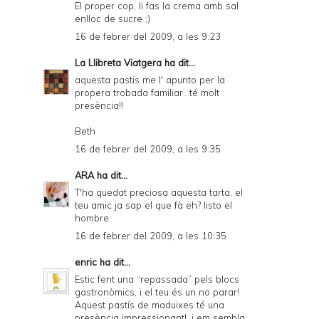
El proper cop, li fas la crema amb sal
enlloc de sucre ;)
16 de febrer del 2009, a les 9:23
La Llibreta Viatgera
ha dit...
aquesta pastis me l' apunto per la
propera trobada familiar...té molt
presència!!
Beth
16 de febrer del 2009, a les 9:35
ARA
ha dit...
T'ha quedat preciosa aquesta tarta, el
teu amic ja sap el que fà eh? listo el
hombre.
16 de febrer del 2009, a les 10:35
enric
ha dit...
Estic fent una “repassada” pels blocs
gastronòmics, i el teu és un no parar!
Aquest pastís de maduixes té una
presència impressionant!, i em sembla