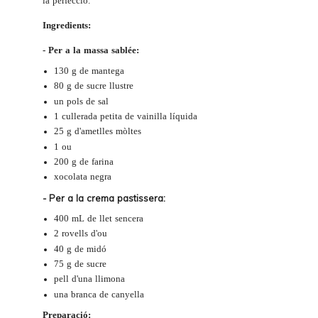
la perfecció.
Ingredients:
- Per a la massa sablée:
130 g de mantega
80 g de sucre llustre
un pols de sal
1 cullerada petita de vainilla líquida
25 g d'ametlles mòltes
1 ou
200 g de farina
xocolata negra
- Per a la crema pastissera:
400 mL de llet sencera
2 rovells d'ou
40 g de midó
75 g de sucre
pell d'una llimona
una branca de canyella
Preparació: