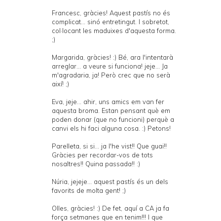
Francesc, gràcies! Aquest pastís no és
complicat... sinó entretingut. I sobretot,
col·locant les maduixes d'aquesta forma.
;)
Margarida, gràcies! :) Bé, ara l'intentarà
arreglar... a veure si funciona! jeje... Ja
m'agradaria, ja! Però crec que no serà
així! ;)
Eva, jeje... ahir, uns amics em van fer
aquesta broma. Estan pensant què em
poden donar (que no funcioni) perquè a
canvi els hi faci alguna cosa. :) Petons!
Parelleta, si si... ja l'he vist!! Que guai!!
Gràcies per recordar-vos de tots
nosaltres!! Quina passada!! :)
Núria, jejeje... aquest pastís és un dels
favorits de molta gent! ;)
Olles, gràcies! :) De fet, aquí a CA ja fa
força setmanes que en tenim!!! I que