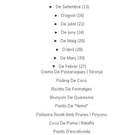
De Setembre
(13)
►
D’agost
(16)
►
De Juliol
(22)
►
De Juny
(24)
►
De Maig
(26)
►
D’abril
(28)
►
De Març
(30)
►
De Febrer
(27)
▼
Crema De Pastanagues I Taronja
Púding De Coco
Risotto De Formatges
Brunyols De Quaresma
Pastís De "yema"
Pollastre Rostit Amb Prunes I Pinyons
Coca De Poma I Ratafia
Pastís D'escalivada