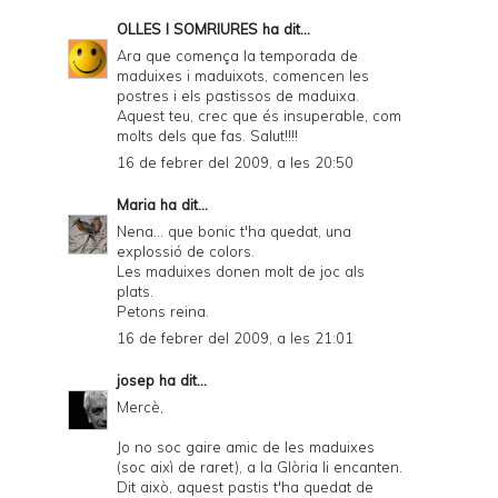
OLLES I SOMRIURES
ha dit...
Ara que comença la temporada de
maduixes i maduixots, comencen les
postres i els pastissos de maduixa.
Aquest teu, crec que és insuperable, com
molts dels que fas. Salut!!!!
16 de febrer del 2009, a les 20:50
Maria
ha dit...
Nena... que bonic t'ha quedat, una
explossió de colors.
Les maduixes donen molt de joc als
plats.
Petons reina.
16 de febrer del 2009, a les 21:01
josep
ha dit...
Mercè,
Jo no soc gaire amic de les maduixes
(soc aixì de raret), a la Glòria li encanten.
Dit això, aquest pastis t'ha quedat de