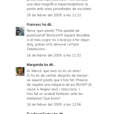
una idea magnífica impermeabilitzar la
pasta amb unes pinzellades de xocolata.
16 de febrer del 2009, a les 11:22
Francesc
ha dit...
Nena, quin pastís! T'ha quedat de
pastisseria!! Boníssim!!! Aquest dissabte,
si el meu sogre no s'avança a fer algun
dolç, potser m'hi atreviré i el faré.
Salutacions
16 de febrer del 2009, a les 11:32
Margarida
ha dit...
Ai, Mercè, que això no és un amic!
Si ho és de veritat, després de menjar-
se aquest pastís que li has fet, t'hauria
de regalar una màquina de pa NOVA!!! (A
veure si llegeix això i reacciona...)
Has fet un acabat fantàstic amb les
maduixes! Que bonic!
16 de febrer del 2009, a les 12:56
El cullerot Festuc
ha dit...