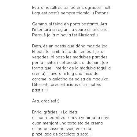
Eva, a nosaltres també ens agraden molt
i aquest pastís sempre triomfa! :) Petons!
Gemma, si feina en porta bastanta. Ara
l'intentarà arreglar... a veure si funciona!
Perquè jo ja m'havia fet il·lusions! :(
Beth, és un pastís que dóna molt de joc.
El pots fer amb fruita del temps. I jo, a
vegades, hi poso les maduixes partides
per la meitat i col·locades al damunt (de
forma que l'interior de la maduixa toqui la
crema) i llavors hi faig una mica de
caramel o gelatina de salsa de maduixa.
Diferents presentacions d'un mateix
pastís! ;)
Ara, gràcies! :)
Enric, gràcies! :) La idea
d'impermeabilitzar em va venir ja fa anys
quan menjant una tartaleta de crema
d'una pastisseria, vaig veure la
pinzellada de xocolata a sota. ;)