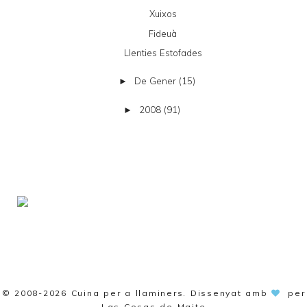
Xuixos
Fideuà
Llenties Estofades
De Gener
(15)
►
2008
(91)
►
© 2008-2026
Cuina per a llaminers
. Dissenyat amb
per
Las Cosas de Maite