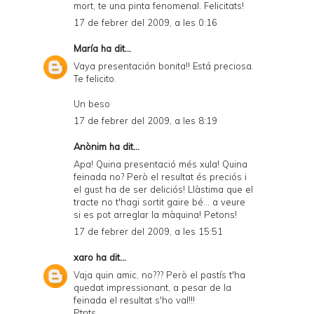
mort, te una pinta fenomenal. Felicitats!
17 de febrer del 2009, a les 0:16
María
ha dit...
Vaya presentación bonita!! Está preciosa.
Te felicito.
Un beso
17 de febrer del 2009, a les 8:19
Anònim ha dit...
Apa! Quina presentació més xula! Quina
feinada no? Però el resultat és preciós i
el gust ha de ser deliciós! Llàstima que el
tracte no t'hagi sortit gaire bé... a veure
si es pot arreglar la màquina! Petons!
17 de febrer del 2009, a les 15:51
xaro
ha dit...
Vaja quin amic, no??? Però el pastís t'ha
quedat impressionant, a pesar de la
feinada el resultat s'ho val!!!
Ptnts