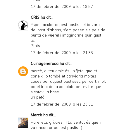
17 de febrer del 2009, a les 19:57
CRIS
ha dit...
Espectacular aquest pastís i el bavarois
del post d'abans, s'em posen els pels de
punta de vuerel i imaginarme quin gust
te.
Ptnts
17 de febrer del 2009, a les 21:35
Cuinagenerosa
ha dit...
mercè, el teu amic és un 'jeta' que et
coneix, jo també et canviaria moltes
coses per aquest pastisset. per cert, molt
bo el truc de la xocolata per evitar que
s'estovi la base.
un petó
17 de febrer del 2009, a les 23:31
Mercè
ha dit...
Parelleta, gràcies! :) La veritat és que li
va encantar aquest pastís. :)