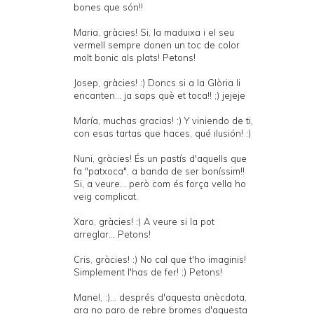
bones que són!!
Maria, gràcies! Si, la maduixa i el seu
vermell sempre donen un toc de color
molt bonic als plats! Petons!
Josep, gràcies! :) Doncs si a la Glòria li
encanten... ja saps què et toca!! ;) jejeje
María, muchas gracias! :) Y viniendo de ti,
con esas tartas que haces, qué ilusión! :)
Nuni, gràcies! És un pastís d'aquells que
fa "patxoca", a banda de ser boníssim!!
Si, a veure... però com és força vella ho
veig complicat.
Xaro, gràcies! :) A veure si la pot
arreglar... Petons!
Cris, gràcies! :) No cal que t'ho imaginis!
Simplement l'has de fer! ;) Petons!
Manel, :)... després d'aquesta anècdota,
ara no paro de rebre bromes d'aquesta