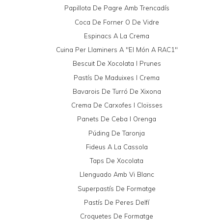
Papillota De Pagre Amb Trencadís
Coca De Forner O De Vidre
Espinacs A La Crema
Cuina Per Llaminers A "El Món A RAC1"
Bescuit De Xocolata I Prunes
Pastís De Maduixes I Crema
Bavarois De Turró De Xixona
Crema De Carxofes I Cloïsses
Panets De Ceba I Orenga
Púding De Taronja
Fideus A La Cassola
Taps De Xocolata
Llenguado Amb Vi Blanc
Superpastís De Formatge
Pastís De Peres Delfí
Croquetes De Formatge