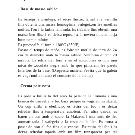
- Base de massa sablée:
Es barreja la mantega, el sucre llustre, la sal i la vainilla
fins obtenir una massa homogènia. S'afegeixen les ametlles
mòltes, l'ou i la farina tamisada. Es treballa fins obtenir una
massa ben llisa i es deixa reposar a la nevera durant mitja
hora com a mínim.
Es preescalfa el forn a 180ºC (350ºF).
Passat el temps de repòs, es folre un motlle de tarta de 24
cm de diàmetre amb la massa sablée. S'enforna durant 20
minuts. Es retira del forn, i en el microones es fon una
mica de xocolata negra amb la que pintarem les parets
interiors de la base. (D'aquesta manera, s'evita que la galeta
es vagi mullant amb el contacte de la crema).
- Crema pastissera:
Es posa a bullir la llet amb la pela de la llimona i una
branca de canyella, a foc baix perquè es vagi aromatitzant.
Un cop arribi a ebullició, es retira del foc i es deixa
refredar fins a temperatura ambient. Per altra banda, es
baten els ous amb el sucre, la Maizena i una mica de llet
aromatitzada. I s'afegeix a la resta de la llet. Es torna a
posar de nou al foc fins que espessi. Es retira del foc i es
deixa refredar tapada amb un film transparent per tal