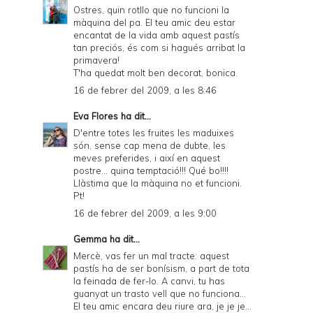
r
Ostres, quin rotllo que no funcioni la
màquina del pa. El teu amic deu estar
i
encantat de la vida amb aquest pastís
e
tan preciós, és com si hagués arribat la
primavera!
n
T'ha quedat molt ben decorat, bonica.
d
16 de febrer del 2009, a les 8:46
l
Eva Flores
ha dit...
y
D'entre totes les fruites les maduixes
són, sense cap mena de dubte, les
a
meves preferides, i així en aquest
postre... quina temptació!!! Qué bo!!!!
n
Llàstima que la màquina no et funcioni.
d
Pt!
16 de febrer del 2009, a les 9:00
P
D
Gemma
ha dit...
Mercè, vas fer un mal tracte: aquest
F
pastís ha de ser bonísism, a part de tota
la feinada de fer-lo. A canvi, tu has
guanyat un trasto vell que no funciona...
El teu amic encara deu riure ara, je je je...