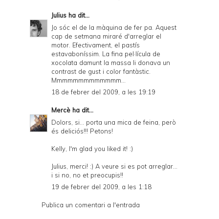
Julius
ha dit...
Jo sóc el de la màquina de fer pa. Aquest
cap de setmana miraré d'arreglar el
motor. Efectivament, el pastís
estavaboníssim. La fina pel·lícula de
xocolata damunt la massa li donava un
contrast de gust i color fantàstic.
Mmmmmmmmmmmmm...
18 de febrer del 2009, a les 19:19
Mercè
ha dit...
Dolors, si... porta una mica de feina, però
és deliciós!!! Petons!
Kelly, I'm glad you liked it! :)
Julius, merci! :) A veure si es pot arreglar...
i si no, no et preocupis!!
19 de febrer del 2009, a les 1:18
Publica un comentari a l'entrada