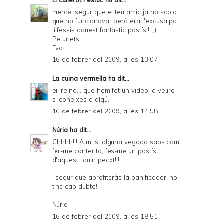
mercè, segur que el teu amic ja ho sabia
que no funcionava...però era l'excusa pq
li fessis aquest fantàstic pastís!!! ;)
Petunets,
Eva.
16 de febrer del 2009, a les 13:07
La cuina vermella
ha dit...
ei, reina... que hem fet un video, a veure
si coneixes a algú...
16 de febrer del 2009, a les 14:58
Núria
ha dit...
Ohhhh!!! A mi si alguna vegada saps com
fer-me contenta, fes-me un pastís
d'aquest...quin pecat!!!
I segur que aprofitaràs la panificador, no
tinc cap dubte!!
Núria
16 de febrer del 2009, a les 18:51