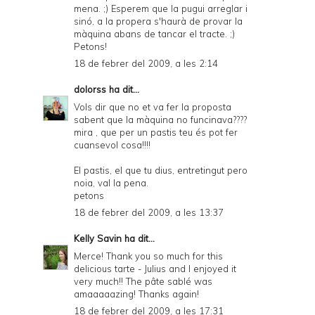
mena. ;) Esperem que la pugui arreglar i
sinó, a la propera s'haurà de provar la
màquina abans de tancar el tracte. ;)
Petons!
18 de febrer del 2009, a les 2:14
dolorss
ha dit...
Vols dir que no et va fer la proposta
sabent que la màquina no funcinava????
mira , que per un pastis teu és pot fer
cuansevol cosa!!!!
El pastis, el que tu dius, entretingut pero
noia, val la pena.
petons
18 de febrer del 2009, a les 13:37
Kelly Savin
ha dit...
Merce! Thank you so much for this
delicious tarte - Julius and I enjoyed it
very much!! The pâte sablé was
amaaaaazing! Thanks again!
18 de febrer del 2009, a les 17:31