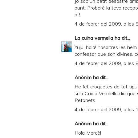
Jo sóc un petit desastre amb
punt. Probaré la teva recept
e
pt!
n
4 de febrer del 2009, a les 
d
l
La cuina vermella
ha dit...
y
Yuju, hola! nosaltres les hem
confessar que son divines, c
a
4 de febrer del 2009, a les 
n
d
Anònim ha dit...
P
He fet croquetes de tot tipu
D
si la Cuina Vermella diu que 
Petonets.
F
4 de febrer del 2009, a les 
Anònim ha dit...
Hola Mercè!