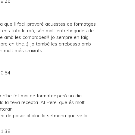
19:26
 que li faci...provaré aquestes de formatges
! Tens tota la raó, són molt entretingudes de
re amb les comprades!!! Jo sempre en faig
mpre en tinc. ;) Jo també les arrebosso amb
n molt més cruixnts.
20:54
 n'he fet mai de formatge,però un dia
da la teva recepta. Al Pere, que és molt
ntaran!
idea de posar al bloc la setmana que ve la
21:38