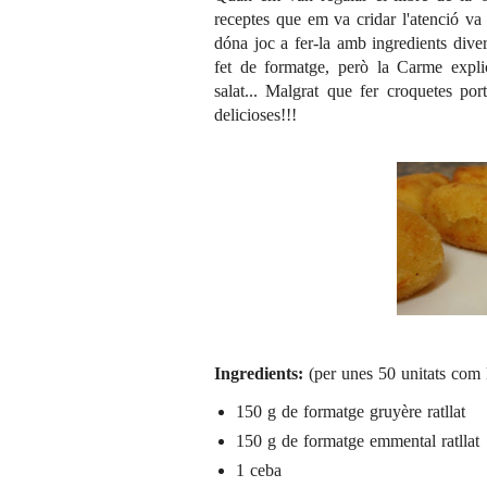
receptes que em va cridar l'atenció va 
dóna joc a fer-la amb ingredients dive
fet de formatge, però la Carme expl
salat... Malgrat que fer croquetes po
delicioses!!!
Ingredients:
(per unes 50 unitats com l
150 g de formatge gruyère ratllat
150 g de formatge emmental ratllat
1 ceba