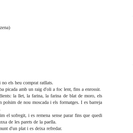
izena)
i no els heu comprat ratllats.
a picada amb un raig d'oli a foc lent, fins a enrossir.
ents: la llet, la farina, la farina de blat de moro, els
un polsim de nou moscada i els formatges. I es barreja
.
im el sofregit, i es remena sense parar fins que quedi
nxa de les parets de la paella.
unt d'un plat i es deixa refredar.