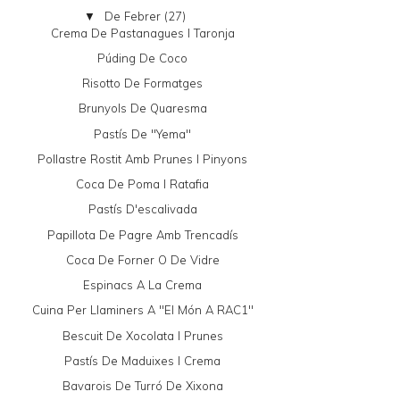
De Febrer
(27)
▼
Crema De Pastanagues I Taronja
Púding De Coco
Risotto De Formatges
Brunyols De Quaresma
Pastís De "yema"
Pollastre Rostit Amb Prunes I Pinyons
Coca De Poma I Ratafia
Pastís D'escalivada
Papillota De Pagre Amb Trencadís
Coca De Forner O De Vidre
Espinacs A La Crema
Cuina Per Llaminers A "El Món A RAC1"
Bescuit De Xocolata I Prunes
Pastís De Maduixes I Crema
Bavarois De Turró De Xixona