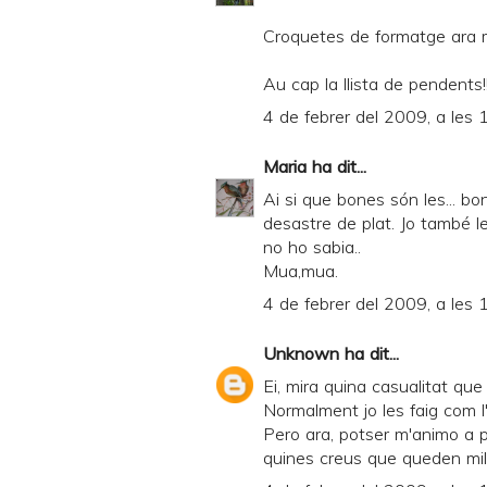
Croquetes de formatge ara m
Au cap la llista de pendents!
4 de febrer del 2009, a les 
Maria
ha dit...
Ai si que bones són les... b
desastre de plat. Jo també l
no ho sabia..
Mua,mua.
4 de febrer del 2009, a les 
Unknown
ha dit...
Ei, mira quina casualitat que
Normalment jo les faig com l
Pero ara, potser m'animo a p
quines creus que queden millo