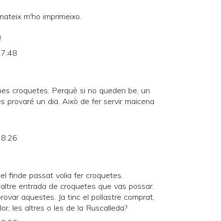
ateix m'ho imprimeixo.
!
17:48
ones croquetes. Perquè si no queden be, un
es provaré un dia. Això de fer servir maicena
18:26
 el finde passat volia fer croquetes.
'altre entrada de croquetes que vas possar.
rovar aquestes. Ja tinc el pollastre comprat,
r, les altres o les de la Ruscalleda?