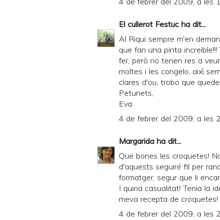
4 de febrer del 2009, a les 
El cullerot Festuc
ha dit...
Al Riqui sempre m'en demana
que fan una pinta increible!!
fer, però no tenen res a veu
moltes i les congelo, aixì se
clares d'ou, trobo que quede
Petunets,
Eva.
4 de febrer del 2009, a les 
Margarida
ha dit...
Que bones les croquetes! No
d'aquests seguiré fil per ran
formatger, segur que li enca
I quina casualitat! Tenia la 
meva recepta de croquetes!
4 de febrer del 2009, a les 