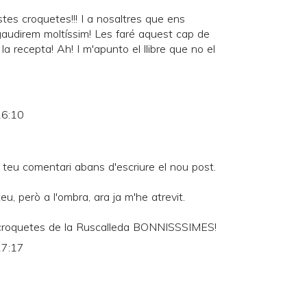
es croquetes!!! I a nosaltres que ens
audirem moltíssim! Les faré aquest cap de
a recepta! Ah! I m'apunto el llibre que no el
16:10
 teu comentari abans d'escriure el nou post.
eu, però a l'ombra, ara ja m'he atrevit.
 croquetes de la Ruscalleda BONNISSSIMES!
17:17