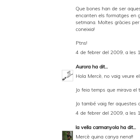
Que bones han de ser aquest
encanten els formatges en g
setmana. Moltes gràcies per l
coneixia!
Ptns!
4 de febrer del 2009, a les 
Aurora
ha dit...
Hola Mercè, no vaig veure el
Jo feia temps que mirava el t
Jo també vaig fer aquestes
4 de febrer del 2009, a les 
la vella carmanyola
ha dit...
Mercè quina canya nena!!