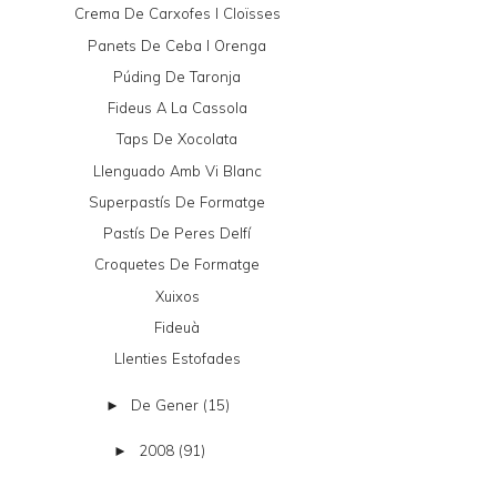
Crema De Carxofes I Cloïsses
Panets De Ceba I Orenga
Púding De Taronja
Fideus A La Cassola
Taps De Xocolata
Llenguado Amb Vi Blanc
Superpastís De Formatge
Pastís De Peres Delfí
Croquetes De Formatge
Xuixos
Fideuà
Llenties Estofades
De Gener
(15)
►
2008
(91)
►