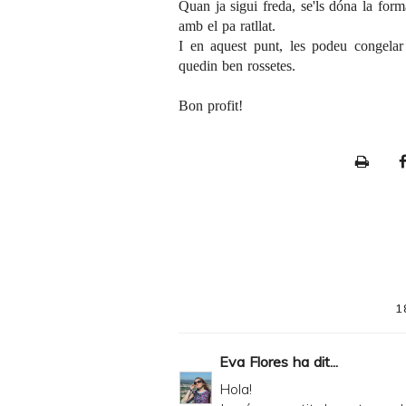
Quan ja sigui freda, se'ls dóna la form
amb el pa ratllat.
I en aquest punt, les podeu congelar 
quedin ben rossetes.
Bon profit!
P
r
i
n
t
e
1
r
F
Eva Flores
ha dit...
r
Hola!
i