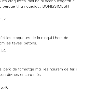
 les croquetes, mai no hi acabo d'agafar el
a perquè t'han quedat... BONISSIMES!!!!
8:37
 fet les croquetes de la rusqui i hem de
om les teves. petons.
8:51
s, però de formatge mai, les haurem de fer, i
son divines encara més...
15:46