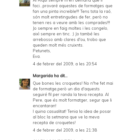
faci...provaré aquestes de formatges que
fan una pinta increible!!! Tens tota la raó,
són molt entretingudes de fer, però no
tenen res a veure amb les comprades!!!
Jo sempre en faig moltes i les congelo,
aixì sempre en tinc. ;) Jo també les
arrebosso amb clares d'ou, trobo que
queden molt més cruixnts.
Petunets,
Eva.
4 de febrer del 2009, a les 20:54
Margarida
ha dit...
Que bones les croquetes! No n'he fet mai
de formatge,però un dia d'aquests
seguiré fil per randa la teva recepta. Al
Pere, que és molt formatger, segur que li
encantaran!
I quina casualitat! Tenia la idea de posar
al bloc la setmana que ve la meva
recepta de croquetes!
4 de febrer del 2009, a les 21:38