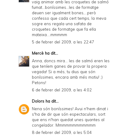
vaig animar amb les croquetes de salmó
fumat...boníssimes...les de formatge
deuen ser igualment bones,...però
confesso que cada cert temps, la meva
sogre ens regala una safata de
croquetes de formatge que fa ella
mateixa....mmmmm
5 de febrer del 2009, a les 22:47
Mercè
ha dit...
Anna, doncs mira... les de salmó eren les
que teníem ganes de provar la propera
vegada! Si a més, tu dius que són
boníssimes, encara amb més motiu! ;)
Petons!
6 de febrer del 2009, a les 4:02
Dolors
ha dit...
Nena són boníssimes! Avui n'hem dinat i
s'ha de dir que són espectaculars, sort
que ens n'han quedat unes quantes al
congelador. Mmmmmmmmmmmm
8 de febrer del 2009, a les 5:04