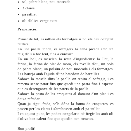
sal, pebre blanc, nou moscada
3 clares
pa ratllat
oli d'oliva verge extra
Preparació:
Primer de tot, es ratllen els formatges si no els heu comprat
ratllats.
En una paella fonda, es sofregeix la ceba picada amb un
raig d'oli a foc lent, fins a enrossir.
En un bol, es mesclen la resta d'ingredients: la llet, la
farina, la farina de blat de moro, els rovells d'ou, un pols
de pebre blanc, un polsim de nou moscada i els formatges.
I es barreja amb l'ajuda d'una batedora de barnilles.
S'aboca la mescla dins la paella on tenim el sofregit, i es
remena sense parar fins que quedi una pasta fina i espessa
que es desenganxa de les parets de la paella.
S'aboca la pasta de les croquetes al damunt d'un plat i es
deixa refredar.
Quan ja sigui freda, se'ls dóna la forma de croquetes, es
passen per les clares i s'arrebossen amb el pa ratllat.
I en aquest punt, les podeu congelar o bé fregir-les amb oli
d'oliva ben calent fins que quedin ben rossetes.
Bon profit!