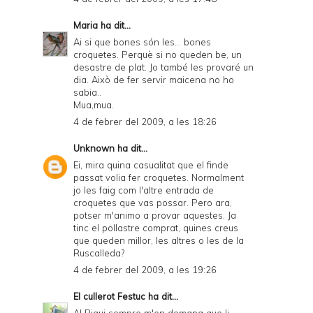
Maria
ha dit...
Ai si que bones són les... bones
croquetes. Perquè si no queden be, un
desastre de plat. Jo també les provaré un
dia. Això de fer servir maicena no ho
sabia..
Mua,mua.
4 de febrer del 2009, a les 18:26
Unknown
ha dit...
Ei, mira quina casualitat que el finde
passat volia fer croquetes. Normalment
jo les faig com l'altre entrada de
croquetes que vas possar. Pero ara,
potser m'animo a provar aquestes. Ja
tinc el pollastre comprat, quines creus
que queden millor, les altres o les de la
Ruscalleda?
4 de febrer del 2009, a les 19:26
El cullerot Festuc
ha dit...
Al Riqui sempre m'en demana que li