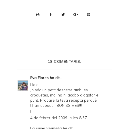
P
r
i
n
t
e
18 COMENTARIS:
r
F
Eva Flores
ha dit...
r
Hola!
Jo sóc un petit desastre amb les
i
croquetes, mai no hi acabo d'agafar el
e
punt. Probaré la teva recepta perquè
t'han quedat... BONISSIMES!!!!
n
pt!
d
4 de febrer del 2009, a les 8:37
l
La cuina vermella
ha dit...