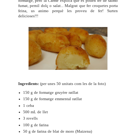
formatge, però la Carme explica que es poden fer de salmó
fumat, pernil dolç o salat... Malgrat que fer croquetes porta
feina, us animo perquè les proveu de fer! Surten
delicioses!!!
Ingredients:
(per unes 50 unitats com les de la foto)
150 g de formatge gruyère ratllat
150 g de formatge emmental ratllat
1 ceba
500 mL de llet
3 rovells
100 g de farina
50 g de farina de blat de moro (Maizena)