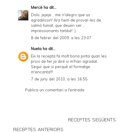
Mercè
ha dit...
Dolo, jejeje... me n'alegro que us
agradéssin! Ara hem de provar-les de
salmó fumat, que deuen ser...
impressionants també! ;)
8 de febrer del 2009, a les 23:07
Nueta
ha dit...
Eiii la recepta fa molt bona pinta quan les
provi de fer ja diré si m'han agradat.
Segur que si perquè el formatge
m'encanta!!!
7 de juny del 2010, a les 16:55
Publica un comentari a l'entrada
RECEPTES SEGÜENTS
RECEPTES ANTERIORS