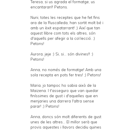
Teresa, si us agrada el formatge, us
encantaran!! Petons.
Nuni, totes les receptes que he fet fins
ara de la Ruscalleda, han sortit molt bé i
amb un èxit espatarrant! ;) Així que tan
aquest llibre com tots els altres, són
d'aquells per afegir a la col·lecció. ;)
Petons!
Aurora, jeje :) Si, si... són divines!! :)
Petons!
Anna, no només de formatge! Amb una
sola recepta en pots fer tres! ;) Petons!
Maria, jo tampoc ho sabia això de la
Maizena. I t'asseguro que van quedar
finíssimes de gust i d'aquelles que en
menjaries una darrera l'altra sense
parar! ;) Petons!
Anna, doncs són molt diferents de gust
unes de les altres... El millor serà que
provis aquestes i llavors decidiu quines