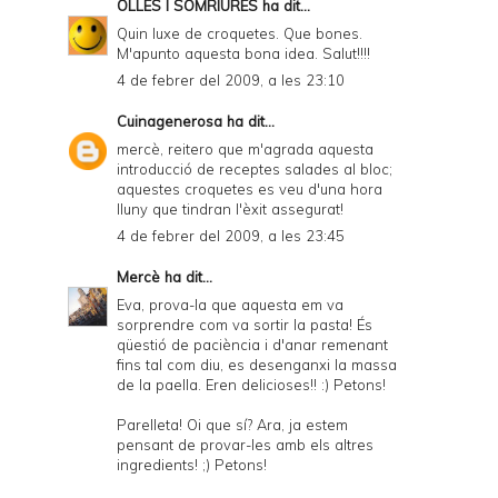
OLLES I SOMRIURES
ha dit...
Quin luxe de croquetes. Que bones.
M'apunto aquesta bona idea. Salut!!!!
4 de febrer del 2009, a les 23:10
Cuinagenerosa
ha dit...
mercè, reitero que m'agrada aquesta
introducció de receptes salades al bloc;
aquestes croquetes es veu d'una hora
lluny que tindran l'èxit assegurat!
4 de febrer del 2009, a les 23:45
Mercè
ha dit...
Eva, prova-la que aquesta em va
sorprendre com va sortir la pasta! És
qüestió de paciència i d'anar remenant
fins tal com diu, es desenganxi la massa
de la paella. Eren delicioses!! :) Petons!
Parelleta! Oi que sí? Ara, ja estem
pensant de provar-les amb els altres
ingredients! ;) Petons!