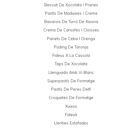
Bescuit De Xocolata I Prunes
Pastís De Maduixes I Crema
Bavarois De Turró De Xixona
Crema De Carxofes I Cloïsses
Panets De Ceba I Orenga
Púding De Taronja
Fideus A La Cassola
Taps De Xocolata
Llenguado Amb Vi Blanc
Superpastís De Formatge
Pastís De Peres Delfí
Croquetes De Formatge
Xuixos
Fideuà
Llenties Estofades