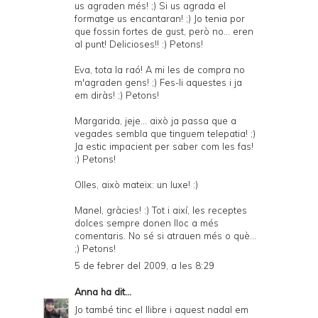
us agraden més! ;) Si us agrada el
formatge us encantaran! ;) Jo tenia por
que fossin fortes de gust, però no... eren
al punt! Delicioses!! :) Petons!
Eva, tota la raó! A mi les de compra no
m'agraden gens! ;) Fes-li aquestes i ja
em diràs! ;) Petons!
Margarida, jeje... això ja passa que a
vegades sembla que tinguem telepatia! ;)
Ja estic impacient per saber com les fas!
:) Petons!
Olles, això mateix: un luxe! :)
Manel, gràcies! :) Tot i així, les receptes
dolces sempre donen lloc a més
comentaris. No sé si atrauen més o què...
;) Petons!
5 de febrer del 2009, a les 8:29
Anna
ha dit...
Jo també tinc el llibre i aquest nadal em