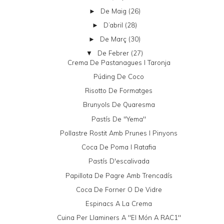
De Maig
(26)
►
D’abril
(28)
►
De Març
(30)
►
De Febrer
(27)
▼
Crema De Pastanagues I Taronja
Púding De Coco
Risotto De Formatges
Brunyols De Quaresma
Pastís De "yema"
Pollastre Rostit Amb Prunes I Pinyons
Coca De Poma I Ratafia
Pastís D'escalivada
Papillota De Pagre Amb Trencadís
Coca De Forner O De Vidre
Espinacs A La Crema
Cuina Per Llaminers A "El Món A RAC1"