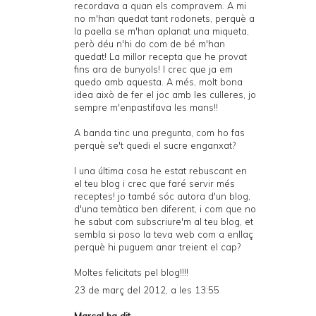
recordava a quan els compravem. A mi
no m'han quedat tant rodonets, perquè a
la paella se m'han aplanat una miqueta,
però déu n'hi do com de bé m'han
quedat! La millor recepta que he provat
fins ara de bunyols! I crec que ja em
quedo amb aquesta. A més, molt bona
idea això de fer el joc amb les culleres, jo
sempre m'enpastifava les mans!!
A banda tinc una pregunta, com ho fas
perquè se't quedi el sucre enganxat?
I una última cosa he estat rebuscant en
el teu blog i crec que faré servir més
receptes! jo també sóc autora d'un blog,
d'una temàtica ben diferent, i com que no
he sabut com subscriure'm al teu blog, et
sembla si poso la teva web com a enllaç
perquè hi puguem anar treient el cap?
Moltes felicitats pel blog!!!!
23 de març del 2012, a les 13:55