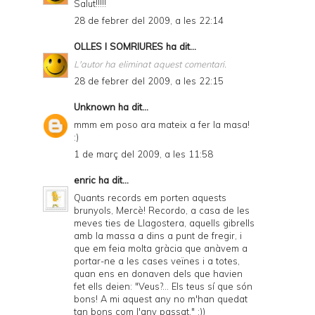
Salut!!!!!
28 de febrer del 2009, a les 22:14
OLLES I SOMRIURES
ha dit...
L'autor ha eliminat aquest comentari.
28 de febrer del 2009, a les 22:15
Unknown
ha dit...
mmm em poso ara mateix a fer la masa!
:)
1 de març del 2009, a les 11:58
enric
ha dit...
Quants records em porten aquests
brunyols, Mercè! Recordo, a casa de les
meves ties de Llagostera, aquells gibrells
amb la massa a dins a punt de fregir, i
que em feia molta gràcia que anàvem a
portar-ne a les cases veïnes i a totes,
quan ens en donaven dels que havien
fet ells deien: "Veus?... Els teus sí que són
bons! A mi aquest any no m'han quedat
tan bons com l'any passat." :))