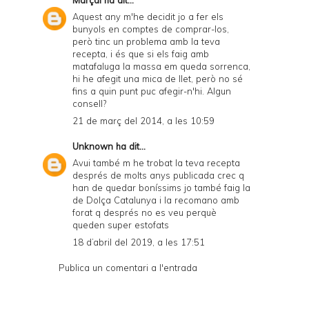
Marçal
ha dit...
Aquest any m'he decidit jo a fer els
bunyols en comptes de comprar-los,
però tinc un problema amb la teva
recepta, i és que si els faig amb
matafaluga la massa em queda sorrenca,
hi he afegit una mica de llet, però no sé
fins a quin punt puc afegir-n'hi. Algun
consell?
21 de març del 2014, a les 10:59
Unknown
ha dit...
Avui també m he trobat la teva recepta
després de molts anys publicada crec q
han de quedar boníssims jo també faig la
de Dolça Catalunya i la recomano amb
forat q després no es veu perquè
queden super estofats
18 d’abril del 2019, a les 17:51
Publica un comentari a l'entrada