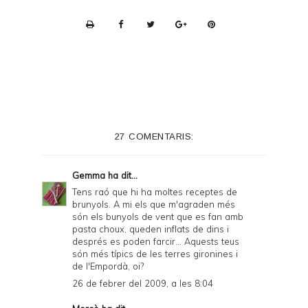
P
r
i
n
t
e
27 COMENTARIS:
r
F
Gemma
ha dit...
r
Tens raó que hi ha moltes receptes de
brunyols. A mi els que m'agraden més
i
són els bunyols de vent que es fan amb
e
pasta choux, queden inflats de dins i
després es poden farcir... Aquests teus
n
són més típics de les terres gironines i
de l'Empordà, oi?
d
26 de febrer del 2009, a les 8:04
l