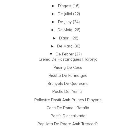
D’agost
(16)
►
De Juliol
(22)
►
De Juny
(24)
►
De Maig
(26)
►
D’abril
(28)
►
De Març
(30)
►
De Febrer
(27)
▼
Crema De Pastanagues I Taronja
Púding De Coco
Risotto De Formatges
Brunyols De Quaresma
Pastís De "yema"
Pollastre Rostit Amb Prunes I Pinyons
Coca De Poma I Ratafia
Pastís D'escalivada
Papillota De Pagre Amb Trencadís