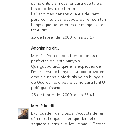
semblants als meus, encara que tu els
fas amb llevat de forner.
I sí, són més densos que els de vent,
però com tu dius, acabats de fer són tan
flonjos que no pararies de menjar-se en
tot el dia!
26 de febrer del 2009, a les 23:17
Anònim ha dit...
Mercè! T'han quedat ben rodonets i
perfectes aquests bunyols!
Que guapo això que ens expliques de
l'intercanvi de bunyols! Un dia provarem
amb els nens d'oferir als veïns bunyols
de Quaresma, a veure quina cara fan! Un
petó guapíssima!
26 de febrer del 2009, a les 23:41
Mercè
ha dit...
Eva, queden deliciosos!! Acabats de fer
són molt flonjos i si en queden, el dia
següent sucats a la llet... mmm! ;) Petons!