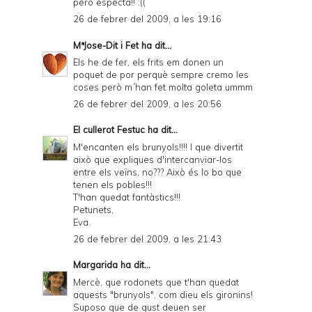
però especta!! :((
26 de febrer del 2009, a les 19:16
MªJose-Dit i Fet
ha dit...
Els he de fer, els frits em donen un
poquet de por perquè sempre cremo les
coses però m´han fet molta goleta ummm
26 de febrer del 2009, a les 20:56
El cullerot Festuc
ha dit...
M'encanten els brunyols!!!! I que divertit
això que expliques d'intercanviar-los
entre els veïns, no??? Això és lo bo que
tenen els pobles!!!
T'han quedat fantàstics!!!
Petunets,
Eva.
26 de febrer del 2009, a les 21:43
Margarida
ha dit...
Mercè, que rodonets que t'han quedat
aquests "brunyols", com dieu els gironins!
Suposo que de gust deuen ser