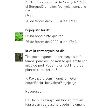
Ah! Em fa gràcia aixó de "brunyols". Aquí
al Berguedà en diem "bunyols", sense la
" r".
ptns.
26 de febrer del 2009, a les 17:00
bajoqueta
ha dit...
Quina bona pinta que fan!
26 de febrer del 2009, a les 17:40
la vella carmanyola
ha dit...
Tinc moltes ganes de fer bunyols ja fa
temps, però es una massa que em fa una
mica de por!! Poder ja arribat l'hora de
plantar cara i fer-ho!! ;))
Ja t'explicaré com m'anat la meva
experiència "bunyolera"! jejejejeje
Recordsss
P.D: No si de bunyol en tant en tant en
faig algun i de gust no queda malament