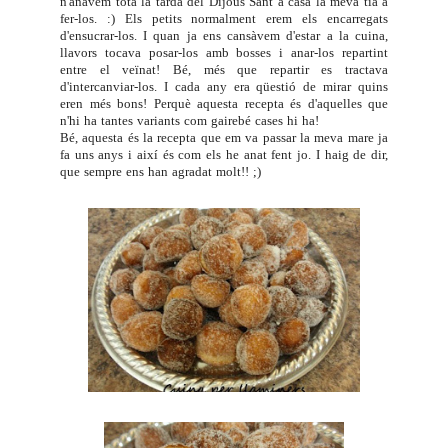
n'anàvem tota la tarda del Dijous Sant a casa la meva tia a
fer-los. :) Els petits normalment erem els encarregats
d'ensucrar-los. I quan ja ens cansàvem d'estar a la cuina,
llavors tocava posar-los amb bosses i anar-los repartint
entre el veïnat! Bé, més que repartir es tractava
d'intercanviar-los. I cada any era qüestió de mirar quins
eren més bons! Perquè aquesta recepta és d'aquelles que
n'hi ha tantes variants com gairebé cases hi ha!
Bé, aquesta és la recepta que em va passar la meva mare ja
fa uns anys i així és com els he anat fent jo. I haig de dir,
que sempre ens han agradat molt!! ;)