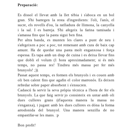
Preparació:
Es dissol el llevat amb la llet tèbia i s'aboca en un bol
gran. S'hi barregen la resta d'ingredients: l'oli, l'anís, el
sucre, els rovells d'ou, la ratlladura de llimona, la canyella
i la sal. I es barreja. S'hi afegeix la farina tamisada i
s'amassa fins que la pasta sigui ben fina.
Per altra banda, es munten les clares a punt de neu i
s'afegeixen a poc a poc, tot remenant amb cura de baix cap
amunt. Ha de quedar una pasta molt enganxosa i força
espessa. Es tapa amb un drap de cuina i es deixa llevar fins
que dobli el volum (1 hora aproximadament; si és més
temps, no passa res! Tindreu més massa per fer més
brunyols! ;)).
Passat aquest temps, es formen els brunyols i es couen amb
oli ben calent fins que agafin el color marronós. Es deixen
refredar sobre paper absorbent i s'ensucren.
Cadascú fa servir la seva pròpia tècnica a l'hora de fer els
brunyols. La que faig servir jo consisteix en untar amb oli
dues culleres grans (d'aquesta manera la massa no
s'enganxa), i jugant amb les dues culleres es dóna la forma
arrodonida del brunyol. Una manera senzilla de no
empastifar-se les mans. :p
Bon profit!