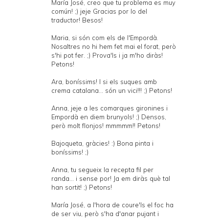
María José, creo que tu problema es muy
común! ;) jeje Gracias por lo del
traductor! Besos!
Maria, si són com els de l'Empordà.
Nosaltres no hi hem fet mai el forat, però
s'hi pot fer. ;) Prova'ls i ja m'ho diràs!
Petons!
Ara, boníssims! I si els suques amb
crema catalana... són un vici!!! ;) Petons!
Anna, jeje a les comarques gironines i
Empordà en diem brunyols! ;) Densos,
però molt flonjos! mmmmm!! Petons!
Bajoqueta, gràcies! :) Bona pinta i
boníssims! ;)
Anna, tu segueix la recepta fil per
randa... i sense por! Ja em diràs què tal
han sortit! ;) Petons!
María José, a l'hora de coure'ls el foc ha
de ser viu, però s'ha d'anar pujant i