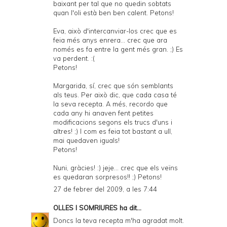
baixant per tal que no quedin sobtats
quan l'oli està ben ben calent. Petons!
Eva, això d'intercanviar-los crec que es
feia més anys enrera... crec que ara
només es fa entre la gent més gran. ;) Es
va perdent. :(
Petons!
Margarida, sí, crec que són semblants
als teus. Per això dic, que cada casa té
la seva recepta. A més, recordo que
cada any hi anaven fent petites
modificacions segons els trucs d'uns i
altres! ;) I com es feia tot bastant a ull,
mai quedaven iguals!
Petons!
Nuni, gràcies! :) jeje... crec que els veïns
es quedaran sorpresos!! ;) Petons!
27 de febrer del 2009, a les 7:44
OLLES I SOMRIURES
ha dit...
Doncs la teva recepta m'ha agradat molt.