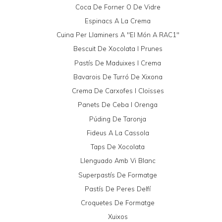
Coca De Forner O De Vidre
Espinacs A La Crema
Cuina Per Llaminers A "El Món A RAC1"
Bescuit De Xocolata I Prunes
Pastís De Maduixes I Crema
Bavarois De Turró De Xixona
Crema De Carxofes I Cloïsses
Panets De Ceba I Orenga
Púding De Taronja
Fideus A La Cassola
Taps De Xocolata
Llenguado Amb Vi Blanc
Superpastís De Formatge
Pastís De Peres Delfí
Croquetes De Formatge
Xuixos