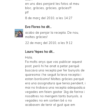
en uns dies penjaré les fotos al meu
bloc, gràcies, gràcies, gràcies!!!
pt!
8 de març del 2010, a les 14:27
Eva Flores
ha dit...
acabo de penjar la recepta. De nou,
moltes gràcies!
22 de març del 2010, a les 9:12
Laura Yepes
ha dit...
Hola,
Fa molts anys que vas publicar aquest
post, però hi he anat a petar perquè
buscava una recepta per fer bunyols de
quaresma i he seguit la teva recepta i
estan boníssims! Moltes gràcies perquè
era una assignatura que tenia pendent, i
mai no trobava una recepta adequada,a
vegades em feien gastar 1kg de farina i
nosaltres no mengem tants bunyols, a
vegades no em sortien bé o no
acabaven de tenir el gust que em