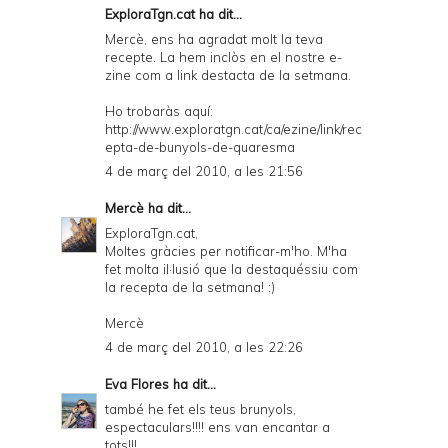
ExploraTgn.cat
ha dit...
Mercè, ens ha agradat molt la teva
recepte. La hem inclòs en el nostre e-
zine com a link destacta de la setmana.
Ho trobaràs aquí:
http://www.exploratgn.cat/ca/ezine/link/rec
epta-de-bunyols-de-quaresma
4 de març del 2010, a les 21:56
Mercè
ha dit...
ExploraTgn.cat,
Moltes gràcies per notificar-m'ho. M'ha
fet molta il·lusió que la destaquéssiu com
la recepta de la setmana! :)
Mercè
4 de març del 2010, a les 22:26
Eva Flores
ha dit...
també he fet els teus brunyols,
espectaculars!!!! ens van encantar a
tots!!!