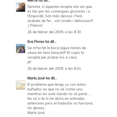
Mercè
ha dit...
y
Gemma, si aquesta recepta són els que
a
es fan per les comarques gironines i a
l'Empordà. Són més densos. Però
n
acabats de fer... són tovets i deliciosos!!!
d
;) Petons!
26 de febrer del 2009, a les 8:30
P
D
Eva Flores
ha dit...
Se m'ha fet la boca aigua només de
F
veure els teus bunyols!!! Et copio la
recepta per probar-los a casa.
pt!
26 de febrer del 2009, a les 8:41
María José
ha dit...
El problema que tengo yo con estos
buñuelos es que no sé comer uno,
mientras los este viendo no sé parar.....
No sé si te lo he dicho en entradas
anteriores pero el traductor no funciona.
Un abrazo,
María José.