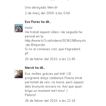
Una abraçada, Mercè!
2 de març del 2009, a les 0:04
Eva Flores
ha dit...
Hola!
He trobat aquest vídeo i de seguida he
pensat en tu:
http://www.tv3.cat/videos/303619/Bunyols
-de-lEmporda
Si no el coneixes crec que t'agradarà.
pt!
25 de febrer del 2010, a les 11:45
Mercè
ha dit...
Eva, moltes gràcies pel link! :) El
programa dolça catalunya l'havia mirat
pel tortell de reis i la mona, però aquest
dels brunyols encara no. Així que quan
tingui un moment me'l miro! :)
Petons!
26 de febrer del 2010, a les 21:16