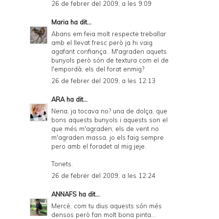
26 de febrer del 2009, a les 9:09
Maria
ha dit...
Abans em feia molt respecte treballar
amb el llevat fresc però ja hi vaig
agafant confiança.. M'agraden aquets
bunyols però són de textura com el de
l'empordà, els del forat enmig?
26 de febrer del 2009, a les 12:13
ARA
ha dit...
Nena, ja tocava no? una de dolça, que
bons aquests bunyols i aquests son el
que més m'agraden, els de vent no
m'agraden massa, jo els faig sempre
pero amb el foradet al mig jeje.
Tonets.
26 de febrer del 2009, a les 12:24
ANNAFS
ha dit...
Mercè, com tu dius aquests són més
densos però fan molt bona pinta...