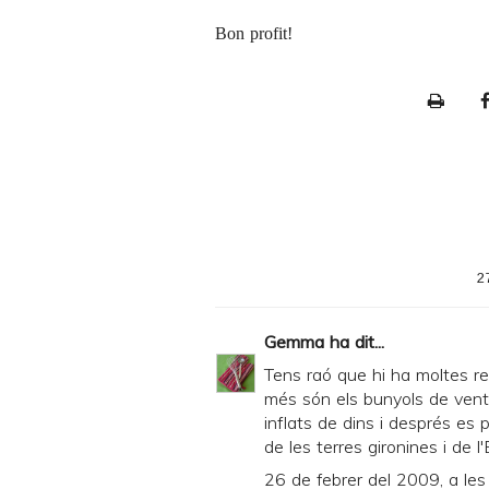
Bon profit!
P
r
i
n
t
e
2
r
F
Gemma
ha dit...
r
Tens raó que hi ha moltes r
i
més són els bunyols de ven
inflats de dins i després es 
e
de les terres gironines i de l
n
26 de febrer del 2009, a les