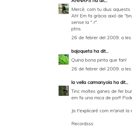
ANNAFS
ha dit...
Mercè, com tu dius aquests 
Ah! Em fa gràcia aixó de "br
sense la " r".
ptns.
26 de febrer del 2009, a le
bajoqueta
ha dit...
Quina bona pinta que fan!
26 de febrer del 2009, a le
la vella carmanyola
ha dit...
Tinc moltes ganes de fer bu
em fa una mica de por!! Poder 
Ja t'explicaré com m'anat la 
Recordsss