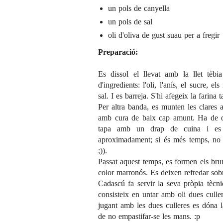
un pols de canyella
un pols de sal
oli d'oliva de gust suau per a fregir
Preparació:
Es dissol el llevat amb la llet tèbi
d'ingredients: l'oli, l'anís, el sucre, el
sal. I es barreja. S'hi afegeix la farina
Per altra banda, es munten les clares 
amb cura de baix cap amunt. Ha de q
tapa amb un drap de cuina i es 
aproximadament; si és més temps, no 
;)).
Passat aquest temps, es formen els bru
color marronós. Es deixen refredar sobr
Cadascú fa servir la seva pròpia tècni
consisteix en untar amb oli dues culle
jugant amb les dues culleres es dóna 
de no empastifar-se les mans. :p