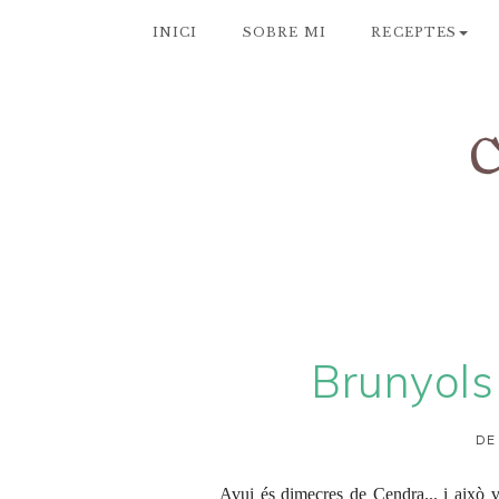
INICI
SOBRE MI
RECEPTES
Brunyol
DE
Avui és dimecres de Cendra... i això 