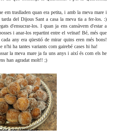
ue em traslladen quan era petita, i amb la meva mare i
arda del Dijous Sant a casa la meva tia a fer-los. :)
gats d'ensucrar-los. I quan ja ens cansàvem d'estar a
osses i anar-los repartint entre el veïnat! Bé, més que
. I cada any era qüestió de mirar quins eren més bons!
e n'hi ha tantes variants com gairebé cases hi ha!
ssar la meva mare ja fa uns anys i així és com els he
ens han agradat molt!! ;)