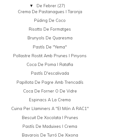
De Febrer
(27)
▼
Crema De Pastanagues I Taronja
Púding De Coco
Risotto De Formatges
Brunyols De Quaresma
Pastís De "yema"
Pollastre Rostit Amb Prunes I Pinyons
Coca De Poma I Ratafia
Pastís D'escalivada
Papillota De Pagre Amb Trencadís
Coca De Forner O De Vidre
Espinacs A La Crema
Cuina Per Llaminers A "El Món A RAC1"
Bescuit De Xocolata I Prunes
Pastís De Maduixes I Crema
Bavarois De Turró De Xixona