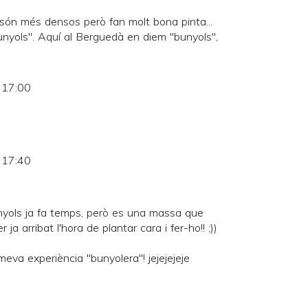
són més densos però fan molt bona pinta...
unyols". Aquí al Berguedà en diem "bunyols",
s 17:00
s 17:40
nyols ja fa temps, però es una massa que
ja arribat l'hora de plantar cara i fer-ho!! ;))
meva experiència "bunyolera"! jejejejeje