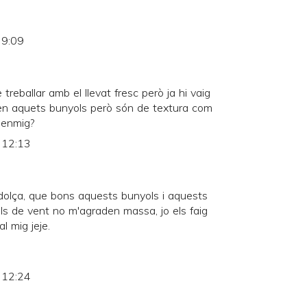
 9:09
reballar amb el llevat fresc però ja hi vaig
en aquets bunyols però són de textura com
t enmig?
s 12:13
dolça, que bons aquests bunyols i aquests
ls de vent no m'agraden massa, jo els faig
l mig jeje.
s 12:24