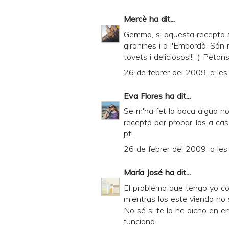
d
l
Mercè
ha dit...
y
Gemma, si aquesta recepta s
gironines i a l'Empordà. Són
a
tovets i deliciosos!!! ;) Petons
n
26 de febrer del 2009, a les
d
P
Eva Flores
ha dit...
D
Se m'ha fet la boca aigua no
recepta per probar-los a cas
F
pt!
26 de febrer del 2009, a les
María José
ha dit...
El problema que tengo yo c
mientras los este viendo no sé
No sé si te lo he dicho en e
funciona.