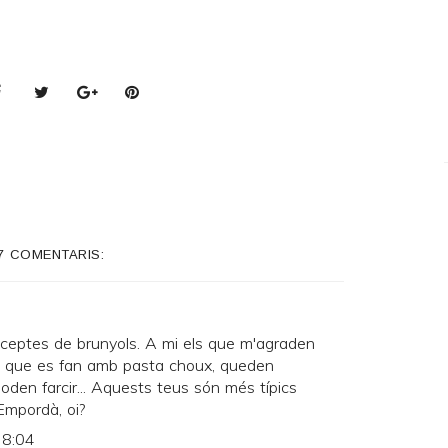
7 COMENTARIS:
eceptes de brunyols. A mi els que m'agraden
t que es fan amb pasta choux, queden
poden farcir... Aquests teus són més típics
'Empordà, oi?
 8:04