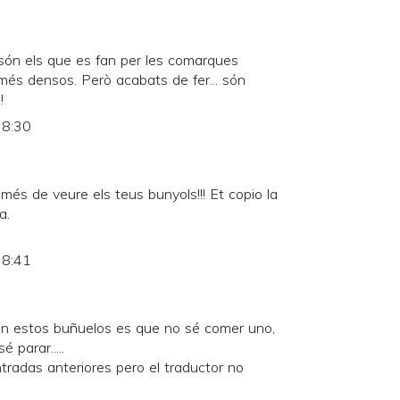
ón els que es fan per les comarques
 més densos. Però acabats de fer... són
!
 8:30
més de veure els teus bunyols!!! Et copio la
a.
 8:41
on estos buñuelos es que no sé comer uno,
 parar.....
ntradas anteriores pero el traductor no