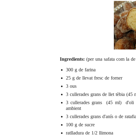
Ingredients:
(per una safata com la de 
300 g de farina
25 g de llevat fresc de forner
3 ous
3 cullerades grans de llet tèbia (45 
3 cullerades grans (45 ml) d'oli
ambient
3 cullerades grans d'anís o de ratafi
100 g de sucre
ratlladura de 1/2 llimona