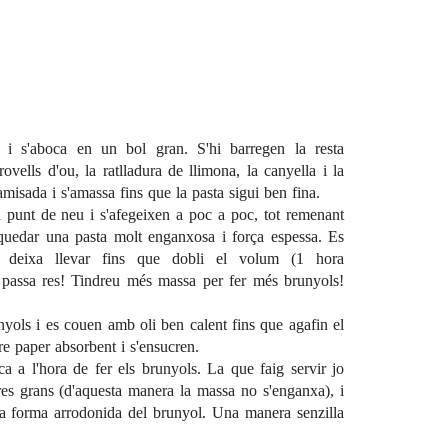
a i s'aboca en un bol gran. S'hi barregen la resta
s rovells d'ou, la ratlladura de llimona, la canyella i la
 tamisada i s'amassa fins que la pasta sigui ben fina.
a punt de neu i s'afegeixen a poc a poc, tot remenant
uedar una pasta molt enganxosa i força espessa. Es
deixa llevar fins que dobli el volum (1 hora
passa res! Tindreu més massa per fer més brunyols!
nyols i es couen amb oli ben calent fins que agafin el
e paper absorbent i s'ensucren.
ca a l'hora de fer els brunyols. La que faig servir jo
res grans (d'aquesta manera la massa no s'enganxa), i
la forma arrodonida del brunyol. Una manera senzilla