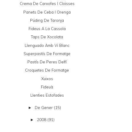
Crema De Carxofes I Cloïsses
Panets De Ceba I Orenga
Púding De Taronja
Fideus A La Cassola
Taps De Xocolata
Llenguado Amb Vi Blanc
Superpastís De Formatge
Pastís De Peres Delfí
Croquetes De Formatge
Xuixos
Fideuà
Llenties Estofades
De Gener
(15)
►
2008
(91)
►