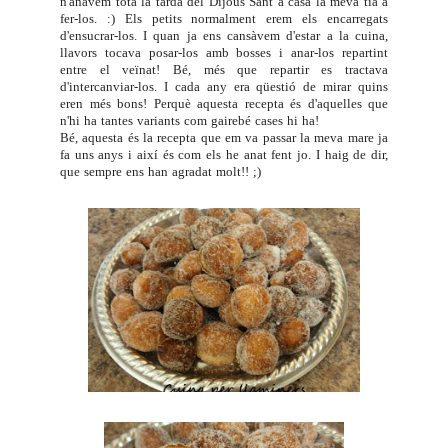
n'anàvem tota la tarda del Dijous Sant a casa la meva tia a
fer-los. :) Els petits normalment erem els encarregats
d'ensucrar-los. I quan ja ens cansàvem d'estar a la cuina,
llavors tocava posar-los amb bosses i anar-los repartint
entre el veïnat! Bé, més que repartir es tractava
d'intercanviar-los. I cada any era qüestió de mirar quins
eren més bons! Perquè aquesta recepta és d'aquelles que
n'hi ha tantes variants com gairebé cases hi ha!
Bé, aquesta és la recepta que em va passar la meva mare ja
fa uns anys i així és com els he anat fent jo. I haig de dir,
que sempre ens han agradat molt!! ;)