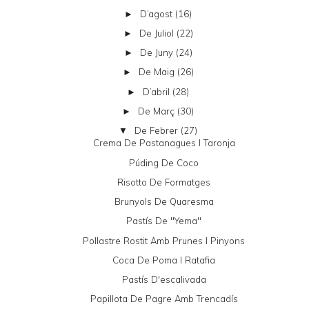
D’agost
(16)
►
De Juliol
(22)
►
De Juny
(24)
►
De Maig
(26)
►
D’abril
(28)
►
De Març
(30)
►
De Febrer
(27)
▼
Crema De Pastanagues I Taronja
Púding De Coco
Risotto De Formatges
Brunyols De Quaresma
Pastís De "yema"
Pollastre Rostit Amb Prunes I Pinyons
Coca De Poma I Ratafia
Pastís D'escalivada
Papillota De Pagre Amb Trencadís