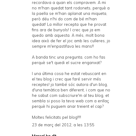
recordava a quan els compravem. A mi
no m'han quedat tant rodonets, perquè a
la paella se m'han aplanat una miqueta,
però déu n'hi do com de bé m'han
quedat! La millor recepta que he provat
fins ara de bunyols! I crec que ja em
quedo amb aquesta. A més, molt bona
idea això de fer el joc amb les culleres, jo
sempre m'enpastifava les mans!!
A banda tinc una pregunta, com ho fas
perquè se't quedi el sucre enganxat?
I una última cosa he estat rebuscant en
el teu blog i crec que faré servir més
receptes! jo també sóc autora d'un blog,
d'una temàtica ben diferent, i com que no
he sabut com subscriure'm al teu blog, et
sembla si poso la teva web com a enllaç
perquè hi puguem anar treient el cap?
Moltes felicitats pel blog!!!!
23 de març del 2012, a les 13:55