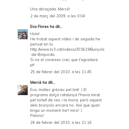
Una abraçada, Mercè!
2 de març del 2009, a les 0:04
Eva Flores
ha dit...
Hola!
He trobat aquest vídeo i de seguida he
pensat en tu:
http://www.tv3.cat/videos/303619/Bunyols
-de-lEmporda
Si no el coneixes crec que t'agradarà.
pt!
25 de febrer del 2010, a les 11:45
Mercè
ha dit...
Eva, moltes gràcies pel link! :) El
programa dolça catalunya l'havia mirat
pel tortell de reis i la mona, però aquest
dels brunyols encara no. Així que quan
tingui un moment me'l miro! :)
Petons!
26 de febrer del 2010, a les 21:16