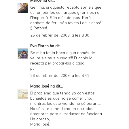
Mercè
ha dit...
y
Gemma, si aquesta recepta són els que
a
es fan per les comarques gironines i a
l'Empordà. Són més densos. Però
n
acabats de fer... són tovets i deliciosos!!!
d
;) Petons!
26 de febrer del 2009, a les 8:30
P
D
Eva Flores
ha dit...
Se m'ha fet la boca aigua només de
F
veure els teus bunyols!!! Et copio la
recepta per probar-los a casa.
pt!
26 de febrer del 2009, a les 8:41
María José
ha dit...
El problema que tengo yo con estos
buñuelos es que no sé comer uno,
mientras los este viendo no sé parar.....
No sé si te lo he dicho en entradas
anteriores pero el traductor no funciona.
Un abrazo,
María José.