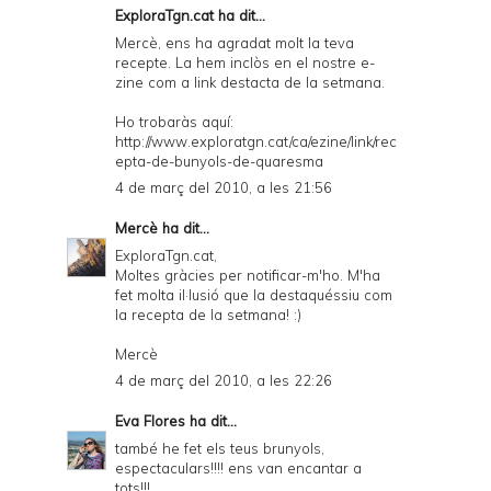
ExploraTgn.cat
ha dit...
Mercè, ens ha agradat molt la teva
recepte. La hem inclòs en el nostre e-
zine com a link destacta de la setmana.
Ho trobaràs aquí:
http://www.exploratgn.cat/ca/ezine/link/rec
epta-de-bunyols-de-quaresma
4 de març del 2010, a les 21:56
Mercè
ha dit...
ExploraTgn.cat,
Moltes gràcies per notificar-m'ho. M'ha
fet molta il·lusió que la destaquéssiu com
la recepta de la setmana! :)
Mercè
4 de març del 2010, a les 22:26
Eva Flores
ha dit...
també he fet els teus brunyols,
espectaculars!!!! ens van encantar a
tots!!!