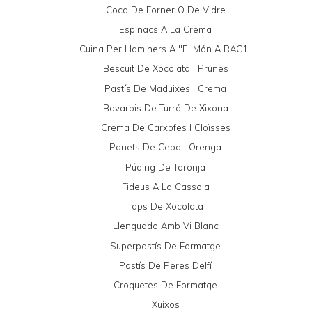
Coca De Forner O De Vidre
Espinacs A La Crema
Cuina Per Llaminers A "El Món A RAC1"
Bescuit De Xocolata I Prunes
Pastís De Maduixes I Crema
Bavarois De Turró De Xixona
Crema De Carxofes I Cloïsses
Panets De Ceba I Orenga
Púding De Taronja
Fideus A La Cassola
Taps De Xocolata
Llenguado Amb Vi Blanc
Superpastís De Formatge
Pastís De Peres Delfí
Croquetes De Formatge
Xuixos