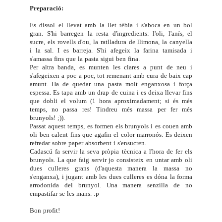
Preparació:
Es dissol el llevat amb la llet tèbia i s'aboca en un bol
gran. S'hi barregen la resta d'ingredients: l'oli, l'anís, el
sucre, els rovells d'ou, la ratlladura de llimona, la canyella
i la sal. I es barreja. S'hi afegeix la farina tamisada i
s'amassa fins que la pasta sigui ben fina.
Per altra banda, es munten les clares a punt de neu i
s'afegeixen a poc a poc, tot remenant amb cura de baix cap
amunt. Ha de quedar una pasta molt enganxosa i força
espessa. Es tapa amb un drap de cuina i es deixa llevar fins
que dobli el volum (1 hora aproximadament; si és més
temps, no passa res! Tindreu més massa per fer més
brunyols! ;)).
Passat aquest temps, es formen els brunyols i es couen amb
oli ben calent fins que agafin el color marronós. Es deixen
refredar sobre paper absorbent i s'ensucren.
Cadascú fa servir la seva pròpia tècnica a l'hora de fer els
brunyols. La que faig servir jo consisteix en untar amb oli
dues culleres grans (d'aquesta manera la massa no
s'enganxa), i jugant amb les dues culleres es dóna la forma
arrodonida del brunyol. Una manera senzilla de no
empastifar-se les mans. :p
Bon profit!