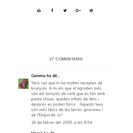
P
r
i
n
t
e
27 COMENTARIS:
r
F
Gemma
ha dit...
r
Tens raó que hi ha moltes receptes de
brunyols. A mi els que m'agraden més
i
són els bunyols de vent que es fan amb
e
pasta choux, queden inflats de dins i
després es poden farcir... Aquests teus
n
són més típics de les terres gironines i
de l'Empordà, oi?
d
26 de febrer del 2009, a les 8:04
l