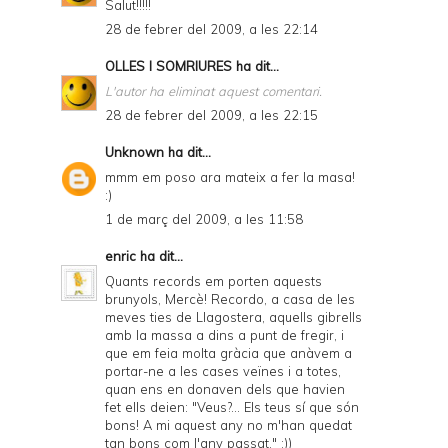
Salut!!!!!
28 de febrer del 2009, a les 22:14
OLLES I SOMRIURES
ha dit...
L'autor ha eliminat aquest comentari.
28 de febrer del 2009, a les 22:15
Unknown
ha dit...
mmm em poso ara mateix a fer la masa!
:)
1 de març del 2009, a les 11:58
enric
ha dit...
Quants records em porten aquests
brunyols, Mercè! Recordo, a casa de les
meves ties de Llagostera, aquells gibrells
amb la massa a dins a punt de fregir, i
que em feia molta gràcia que anàvem a
portar-ne a les cases veïnes i a totes,
quan ens en donaven dels que havien
fet ells deien: "Veus?... Els teus sí que són
bons! A mi aquest any no m'han quedat
tan bons com l'any passat." :))