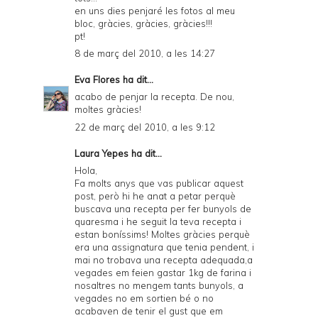
en uns dies penjaré les fotos al meu
bloc, gràcies, gràcies, gràcies!!!
pt!
8 de març del 2010, a les 14:27
Eva Flores
ha dit...
acabo de penjar la recepta. De nou,
moltes gràcies!
22 de març del 2010, a les 9:12
Laura Yepes
ha dit...
Hola,
Fa molts anys que vas publicar aquest
post, però hi he anat a petar perquè
buscava una recepta per fer bunyols de
quaresma i he seguit la teva recepta i
estan boníssims! Moltes gràcies perquè
era una assignatura que tenia pendent, i
mai no trobava una recepta adequada,a
vegades em feien gastar 1kg de farina i
nosaltres no mengem tants bunyols, a
vegades no em sortien bé o no
acabaven de tenir el gust que em