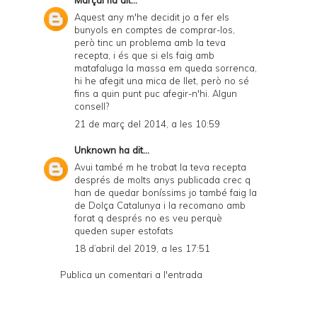
Marçal
ha dit...
Aquest any m'he decidit jo a fer els
bunyols en comptes de comprar-los,
però tinc un problema amb la teva
recepta, i és que si els faig amb
matafaluga la massa em queda sorrenca,
hi he afegit una mica de llet, però no sé
fins a quin punt puc afegir-n'hi. Algun
consell?
21 de març del 2014, a les 10:59
Unknown
ha dit...
Avui també m he trobat la teva recepta
després de molts anys publicada crec q
han de quedar boníssims jo també faig la
de Dolça Catalunya i la recomano amb
forat q després no es veu perquè
queden super estofats
18 d’abril del 2019, a les 17:51
Publica un comentari a l'entrada