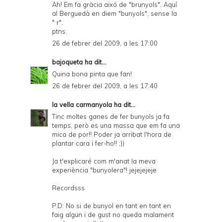
Ah! Em fa gràcia aixó de "brunyols". Aquí
al Berguedà en diem "bunyols", sense la
" r".
ptns.
26 de febrer del 2009, a les 17:00
bajoqueta
ha dit...
Quina bona pinta que fan!
26 de febrer del 2009, a les 17:40
la vella carmanyola
ha dit...
Tinc moltes ganes de fer bunyols ja fa
temps, però es una massa que em fa una
mica de por!! Poder ja arribat l'hora de
plantar cara i fer-ho!! ;))
Ja t'explicaré com m'anat la meva
experiència "bunyolera"! jejejejeje
Recordsss
P.D: No si de bunyol en tant en tant en
faig algun i de gust no queda malament