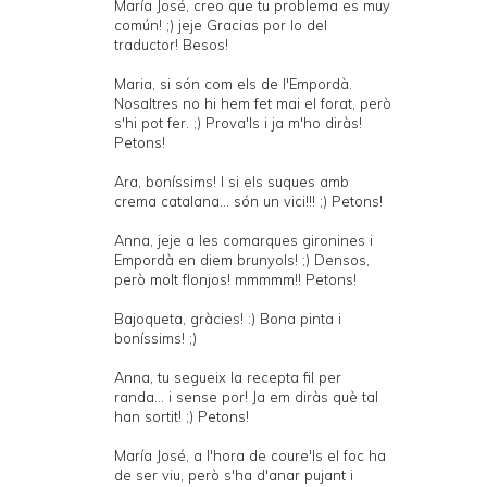
María José, creo que tu problema es muy
común! ;) jeje Gracias por lo del
traductor! Besos!
Maria, si són com els de l'Empordà.
Nosaltres no hi hem fet mai el forat, però
s'hi pot fer. ;) Prova'ls i ja m'ho diràs!
Petons!
Ara, boníssims! I si els suques amb
crema catalana... són un vici!!! ;) Petons!
Anna, jeje a les comarques gironines i
Empordà en diem brunyols! ;) Densos,
però molt flonjos! mmmmm!! Petons!
Bajoqueta, gràcies! :) Bona pinta i
boníssims! ;)
Anna, tu segueix la recepta fil per
randa... i sense por! Ja em diràs què tal
han sortit! ;) Petons!
María José, a l'hora de coure'ls el foc ha
de ser viu, però s'ha d'anar pujant i