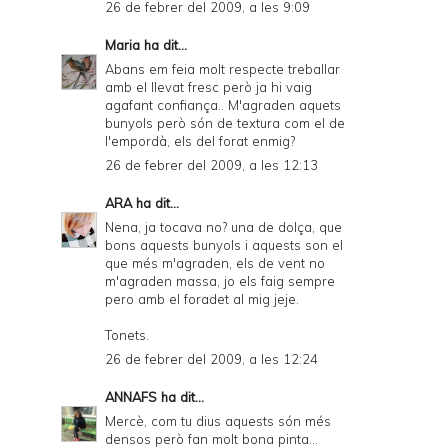
26 de febrer del 2009, a les 9:09
Maria
ha dit...
Abans em feia molt respecte treballar
amb el llevat fresc però ja hi vaig
agafant confiança.. M'agraden aquets
bunyols però són de textura com el de
l'empordà, els del forat enmig?
26 de febrer del 2009, a les 12:13
ARA
ha dit...
Nena, ja tocava no? una de dolça, que
bons aquests bunyols i aquests son el
que més m'agraden, els de vent no
m'agraden massa, jo els faig sempre
pero amb el foradet al mig jeje.
Tonets.
26 de febrer del 2009, a les 12:24
ANNAFS
ha dit...
Mercè, com tu dius aquests són més
densos però fan molt bona pinta...