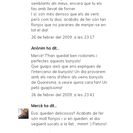
semblants als meus, encara que tu els
fas amb llevat de forner.
I sí, són més densos que els de vent,
però com tu dius, acabats de fer són tan
flonjos que no pararies de menjar-se en
tot el dia!
26 de febrer del 2009, a les 23:17
Anònim ha dit...
Mercè! T'han quedat ben rodonets i
perfectes aquests bunyols!
Que guapo això que ens expliques de
l'intercanvi de bunyols! Un dia provarem
amb els nens d'oferir als veïns bunyols
de Quaresma, a veure quina cara fan! Un
petó guapíssima!
26 de febrer del 2009, a les 23:41
Mercè
ha dit...
Eva, queden deliciosos!! Acabats de fer
són molt flonjos i si en queden, el dia
següent sucats a la llet... mmm! ;) Petons!