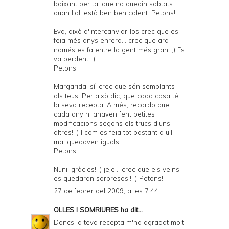
baixant per tal que no quedin sobtats
quan l'oli està ben ben calent. Petons!
Eva, això d'intercanviar-los crec que es
feia més anys enrera... crec que ara
només es fa entre la gent més gran. ;) Es
va perdent. :(
Petons!
Margarida, sí, crec que són semblants
als teus. Per això dic, que cada casa té
la seva recepta. A més, recordo que
cada any hi anaven fent petites
modificacions segons els trucs d'uns i
altres! ;) I com es feia tot bastant a ull,
mai quedaven iguals!
Petons!
Nuni, gràcies! :) jeje... crec que els veïns
es quedaran sorpresos!! ;) Petons!
27 de febrer del 2009, a les 7:44
OLLES I SOMRIURES
ha dit...
Doncs la teva recepta m'ha agradat molt.