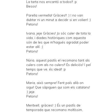
La tarta nos encantó a todos!! :p
Besos!
Parella vermella! Gràcies!! :) I no van
dubtar ni un minut a decidir si en volien! ;)
Petons!
Ivana, jeje Gràcies! Jo sóc culer de tota la
vida, i diades històriques com aquesta
són de les que m'hagués agradat poder
estar allí. ;)
Petons!
Núria, aquest pastís el recomano tant als
culers com als no culers!! És deliciós! I pel
temps que ve, és ideal! :p
Petons!
Maria, això sempre! Fent país allà on
sigui! Que sàpiguen qui som els catalans!
;) jeje
Petons!
Meritxell, gràcies! :) És un pastís de
temporada que recomano moltíssim,