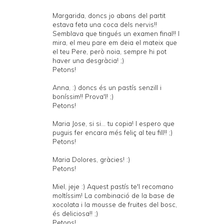
Margarida, doncs jo abans del partit
estava feta una coca dels nervis!!
Semblava que tingués un examen final!! I
mira, el meu pare em deia el mateix que
el teu Pere, però noia, sempre hi pot
haver una desgràcia! ;)
Petons!
Anna, :) doncs és un pastís senzill i
boníssim!! Prova'l! ;)
Petons!
Maria Jose, si si... tu copia! I espero que
puguis fer encara més feliç al teu fill!! ;)
Petons!
Maria Dolores, gràcies! :)
Petons!
Miel, jeje :) Aquest pastís te'l recomano
moltíssim! La combinació de la base de
xocolata i la mousse de fruites del bosc,
és deliciosa!! ;)
Petons!