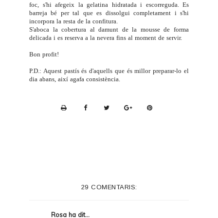
foc, s'hi afegeix la gelatina hidratada i escorreguda. Es
barreja bé per tal que es dissolgui completament i s'hi
incorpora la resta de la confitura.
S'aboca la cobertura al damunt de la mousse de forma
delicada i es reserva a la nevera fins al moment de servir.
Bon profit!
P.D.: Aquest pastís és d'aquells que és millor preparar-lo el
dia abans, així agafa consistència.
P
r
i
n
t
e
29 COMENTARIS:
r
F
Rosa
ha dit...