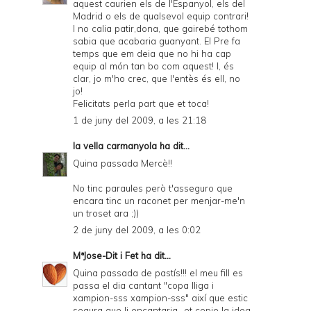
aquest caurien els de l'Espanyol, els del
Madrid o els de qualsevol equip contrari!
I no calia patir,dona, que gairebé tothom
sabia que acabaria guanyant. El Pre fa
temps que em deia que no hi ha cap
equip al món tan bo com aquest! I, és
clar, jo m'ho crec, que l'entès és ell, no
jo!
Felicitats perla part que et toca!
1 de juny del 2009, a les 21:18
la vella carmanyola
ha dit...
Quina passada Mercè!!
No tinc paraules però t'asseguro que
encara tinc un raconet per menjar-me'n
un troset ara ;))
2 de juny del 2009, a les 0:02
MªJose-Dit i Fet
ha dit...
Quina passada de pastís!!! el meu fill es
passa el dia cantant "copa lliga i
xampion-sss xampion-sss" així que estic
segura que li encantaria...et copio la idea