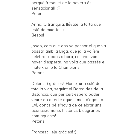
perquè fresquet de la nevera és
sensacional!! :P
Petons!
Anna, tu tranquila, llévate la tarta que
está de muerte! ;)
Besos!
Josep, com que ens va passar el que va
passar amb la Lliga, que ja la volíem
celebrar abans d'hora, i al final vam
haver d'esperar, no volia que passés el
mateix amb la Champions!! ;)
Petons!
Dolors, :) gràcies!! Home, una culé de
tota la vida, seguint el Barça des de la
distància, que per cert espero poder
veure en directe aquest mes d'agost a
LA!, doncs bé s'havia de celebrar uns
aconteixements històrics blaugranes
com aquests!
Petons!
Francesc, jeje gràcies! :)