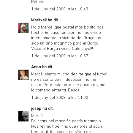
Petons
1 de juny del 2009, a les 10:43
Meritxell
ha dit...
Hola Mercé, que pastel más bonito has
hecho. En casa también hemos vivido
intensamente la victoria del Braça, ha
sido un año mágnifico para el Barça.
Visca el Barça i visca Catalunya!!!
1 de juny del 2009, a les 10:57
Anna
ha dit...
Mercè, siento mucho decirte que el futbol
no es santo de mi devoción, no me
gusta. Pero esta tarta, me encanta y me
la comería enterita. Besos.
1 de juny del 2009, a les 11:00
josep
ha dit...
Mercè,
Felicitats pel magnific pastís tricampió.
Has fet molt bé, fins que no és al sac i
ben lligat, les coses no s'han de