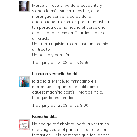
r
Merce sin que sirva de precedente y
siendo lo más sincera posible, esta
i
merengue convencida os dá la
e
enorabuena a los cules por la fantastica
temporada que ha hecho el barcelona,
n
eso si, todo gracias a Guardiola, que es
un crack.
d
Una tarta riquisima, con gusto me comia
l
un trocito.
Un besito y bon día
y
1 de juny del 2009, a les 8:55
a
La cuina vermella
ha dit...
n
jajajajjajaj Mercè, ja m'imagino els
d
merengues llepant-se els dits amb
aquest magnífic pastís!!! Molt bé noia,
P
t'ha quedat esplèndid!
D
1 de juny del 2009, a les 9:00
F
Ivana
ha dit...
No soc gaire futbolera, però la veritat es
que vaig veure el partit i cal dir que son
fantastics!! i els pastissos que fas, doncs,