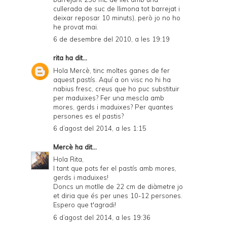
cullerada de suc de llimona tot barrejat i
deixar reposar 10 minuts), però jo no ho
he provat mai.
6 de desembre del 2010, a les 19:19
rita
ha dit...
Hola Mercè, tinc moltes ganes de fer
aquest pastís. Aquí a on visc no hi ha
nabius fresc, creus que ho puc substituir
per maduixes? Fer una mescla amb
mores, gerds i maduixes? Per quantes
persones es el pastis?
6 d’agost del 2014, a les 1:15
Mercè
ha dit...
Hola Rita,
I tant que pots fer el pastís amb mores,
gerds i maduixes!
Doncs un motlle de 22 cm de diàmetre jo
et diria que és per unes 10-12 persones.
Espero que t'agradi!
6 d’agost del 2014, a les 19:36