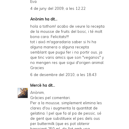
Eva
4 de juny del 2009, a les 12:22
Anònim ha dit...
hola a tothom! acabo de veure la recepta
de la mousse de fruits del bosc, i té molt
bona cara. Felicitats!!!
tot i aixó m'agaradaria saber si hi ha
alguna manera o alguna recepta
semblant que pugui fer i no portir ous, ja
que tinc varis amics que son "veganos" y
no mengen res que sigui d'origen animal.
Gracies
6 de desembre del 2010, a les 18:43
Mercè
ha dit...
Anònim,
Gràcies pel comentari.
Per a la mousse, simplement elimina les
clares d'ou i augmenta la quantitat de
gelatina. I pel que fa al pa de pessic, sé
de gent que substitueix el pes dels ous
per buttermilk (que es pot obtenir
barrejant 250 mL de llet amb una