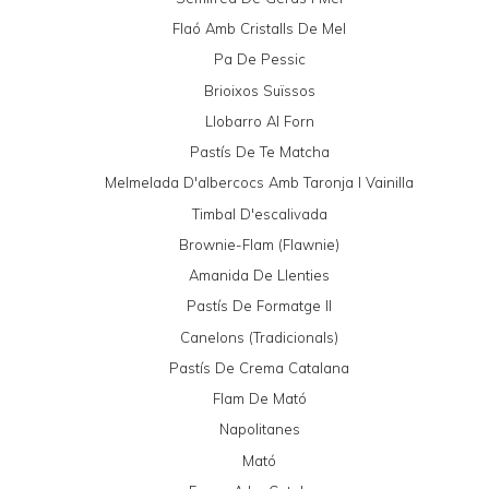
Flaó Amb Cristalls De Mel
Pa De Pessic
Brioixos Suïssos
Llobarro Al Forn
Pastís De Te Matcha
Melmelada D'albercocs Amb Taronja I Vainilla
Timbal D'escalivada
Brownie-Flam (Flawnie)
Amanida De Llenties
Pastís De Formatge II
Canelons (tradicionals)
Pastís De Crema Catalana
Flam De Mató
Napolitanes
Mató