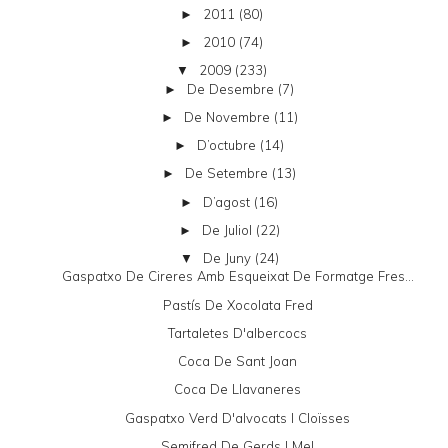
2011
(80)
►
2010
(74)
►
2009
(233)
▼
De Desembre
(7)
►
De Novembre
(11)
►
D’octubre
(14)
►
De Setembre
(13)
►
D’agost
(16)
►
De Juliol
(22)
►
De Juny
(24)
▼
Gaspatxo De Cireres Amb Esqueixat De Formatge Fres...
Pastís De Xocolata Fred
Tartaletes D'albercocs
Coca De Sant Joan
Coca De Llavaneres
Gaspatxo Verd D'alvocats I Cloïsses
Semifred De Gerds I Mel