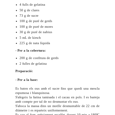
4 fulls de gelatina
50 g de clares
73 g de sucre
100 g de puré de gerds
100 g de puré de mores
30 g de puré de nabius
5 mL de kirsch
225 g de nata líquida
- Per a la cobertura:
200 g de confitura de gerds
2 fulles de gelatina
Preparació:
- Per a la base:
Es baten els ous amb el sucre fins que quedi una mescla
espumosa i blanquinosa.
S'afegeix la farina tamisada i el cacau en pols. I es barreja
amb compte per tal de no desmuntar els ous.
S'aboca la massa dins un motlle desmuntable de 22 cm de
diàmetre i es reparteix uniformement.
Es cou al forn, prèviament escalfat, durant 10 min a 180ºC