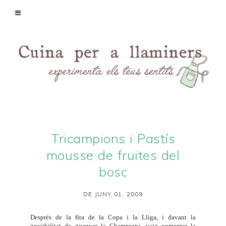
Tricampions i Pastís
mousse de fruites del
bosc
DE JUNY 01, 2009
Després de la fita de la
Copa i la Lliga
, i davant la
possibilitat de guanyar la Champions, vaig comentar la