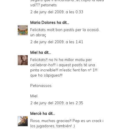
val??? petonets
2 de juny del 2009, a les 0:33
Maria Dolores
ha dit...
Felicitats molt bon pastís per la ocasió.
un abraç
2 de juny del 2009, a les 1:41
Miel
ha dit...
Felicitats!! no hi ha millor motiu per
cel·lebrar-ho!!! i aquest pastís té una
pinta increíble!!! m'estic fent fan nº 1!!!
que ho sàpigues!!!
Petonassos
Miel
2 de juny del 2009, a les 2:35
Mercè
ha dit...
Rosa, muchas gracias!! Pep es un crack i
los jugadores, también! ;)