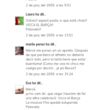
2 de juny del 2009, a les 9:01
Laura
ha dit...
Ostres!! aquest pastis si que està chulo!!
VISCA EL BARÇA!!
Petonets!!
2 de juny del 2009, a les 13:51
marilu perez
ha dit...
Mercè me pones en un aprieto. Después
de que perdiera el athletic no debería
decir esto, pero tu tarta tiene que estar
buenísima! (Como me vea mi chico me
cuelga por decirlo... je je) Besos!!
2 de juny del 2009, a les 15:24
Eva
ha dit...
Mercé,
ja ho vam dir, que segur hauriem de fer
una altra celebració. Visca el Barça.
La mousse t'ha quedat estupenda.
Petonets,