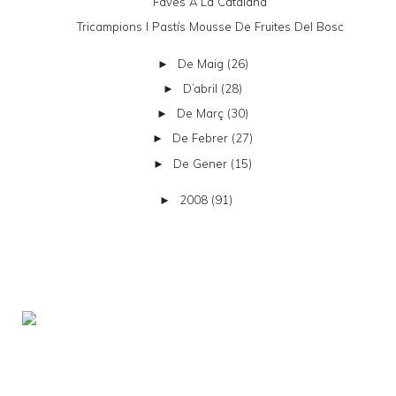
Faves A La Catalana
Tricampions I Pastís Mousse De Fruites Del Bosc
De Maig
(26)
►
D’abril
(28)
►
De Març
(30)
►
De Febrer
(27)
►
De Gener
(15)
►
2008
(91)
►