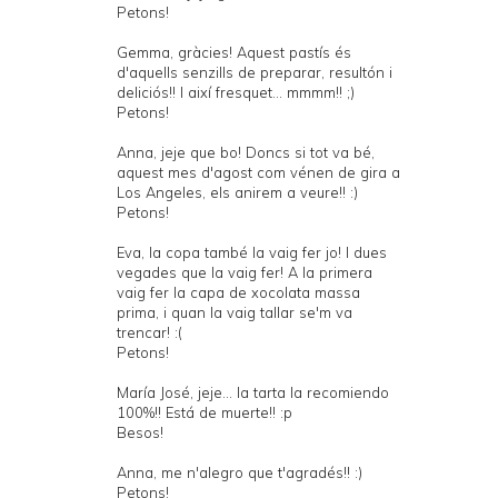
Petons!
Gemma, gràcies! Aquest pastís és
d'aquells senzills de preparar, resultón i
deliciós!! I així fresquet... mmmm!! ;)
Petons!
Anna, jeje que bo! Doncs si tot va bé,
aquest mes d'agost com vénen de gira a
Los Angeles, els anirem a veure!! :)
Petons!
Eva, la copa també la vaig fer jo! I dues
vegades que la vaig fer! A la primera
vaig fer la capa de xocolata massa
prima, i quan la vaig tallar se'm va
trencar! :(
Petons!
María José, jeje... la tarta la recomiendo
100%!! Está de muerte!! :p
Besos!
Anna, me n'alegro que t'agradés!! :)
Petons!