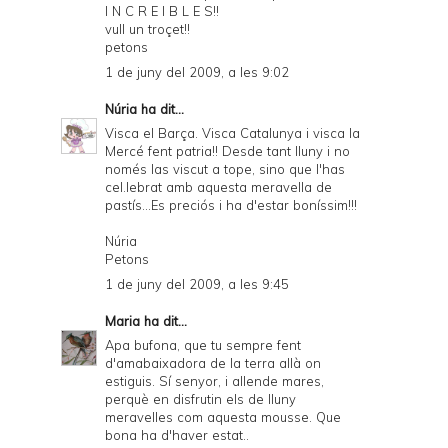
I N C R E I B L E S!!
vull un troçet!!
petons
1 de juny del 2009, a les 9:02
Núria
ha dit...
Visca el Barça. Visca Catalunya i visca la
Mercé fent patria!! Desde tant lluny i no
només las viscut a tope, sino que l'has
cel.lebrat amb aquesta meravella de
pastís...Es preciós i ha d'estar boníssim!!!
Núria
Petons
1 de juny del 2009, a les 9:45
Maria
ha dit...
Apa bufona, que tu sempre fent
d'amabaixadora de la terra allà on
estiguis. Sí senyor, i allende mares,
perquè en disfrutin els de lluny
meravelles com aquesta mousse. Que
bona ha d'haver estat..