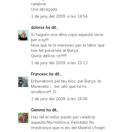
celebrar.
Una abraçada
1 de juny del 2009, a les 14:54
dolorss
ha dit...
Si hagués una altra copa aquesta seria
per a tu!!!!
Noia que te la mereixes per la labor que
has fet paral·lela al Barça .
Quina delícia, oh!!!!!!
1 de juny del 2009, a les 15:13
Francesc
ha dit...
Enhorabona pel teu bloc, pel Barça, la
Moreneta i... bé, allò que se'ns
acudesca!!! ;D
1 de juny del 2009, a les 16:06
Gemma
ha dit...
Has fet el millor pastís per celebrar
aquesta fita històrica. Felicitats! No
m'estranya que ni els del Madrid s'hagin