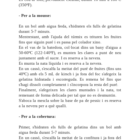
(350ºF).
- Per a la mousse:
En un bol amb aigua freda, s'hidraten els fulls de gelatina
durant 5-7 minuts.
Mentrestant, amb l'ajuda del túrmix es trituren les fruites
fins que siguin puré i es passa pel colador xino.
En el vas de la batedora, col·locat dins un bany d'aigua a
50-60ºC (122-140ºF), es munten les clares a punt de neu
juntament amb el sucre. I es reserva a la nevera.
Es munta la nata líquida i es reserva a la nevera.
En un cassó, s'escalfa la meitat del puré de fruites (fins uns
40ºC) amb els 5 mL de kirsch i ja fora del foc s'afegeix la
gelatina hidratada i escorreguda. Es remena bé fins que
s'hagi dissolt completament i s'incorpora la resta del puré.
Finalment, s'afegeixen les clares muntades i la nata, tot
remenant de forma delicada per tal que no es desmuntin.
S'aboca la mescla sobre la base de pa de pessic i es reserva
a la nevera per a què qualli.
- Per a la cobertura:
Primer, s'hidraten els fulls de gelatina dins un bol amb
aigua freda durant 5-7 minuts.
En un cassó, s'escalfa la meitat de la confitura i ja fora del