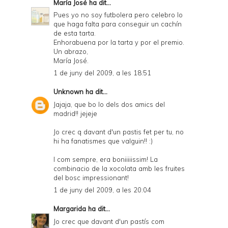
María José
ha dit...
Pues yo no soy futbolera pero celebro lo
que haga falta para conseguir un cachín
de esta tarta.
Enhorabuena por la tarta y por el premio.
Un abrazo,
María José.
1 de juny del 2009, a les 18:51
Unknown
ha dit...
Jajaja, que bo lo dels dos amics del
madrid!! jejeje
Jo crec q davant d'un pastis fet per tu, no
hi ha fanatismes que valguin!! :)
I com sempre, era boniiiiissim! La
combinacio de la xocolata amb les fruites
del bosc impressionant!
1 de juny del 2009, a les 20:04
Margarida
ha dit...
Jo crec que davant d'un pastís com