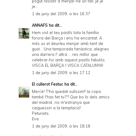
pogut resistir a menjar-ne un tall, je je
je...
1 de juny del 2009, a les 16:37
ANNAFS
ha dit...
Hem vist el teu pastís tota la família
forora del Barça i ens ha encantat. A
més us el deuríeu menjar amb tant de
gust... Una temporada fanàstica, alegries
una darrera l' altra ... res millor que
celebrar-ho amb aquest pastís fabulós.
VISCA EL BARÇA I VISCA CATALUNYA!
1 de juny del 2009, a les 17:12
El cullerot Festuc
ha dit...
Mercè! T'ha quedat xulíssim!! la copa
també l'has fet tu??? Que bo lo dels amics
del madrid...no m'estranya que
caiguessin a la temptació!
Petunets,
Eva.
1 de juny del 2009, a les 18:18