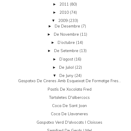
2011
(80)
►
2010
(74)
►
2009
(233)
▼
De Desembre
(7)
►
De Novembre
(11)
►
D’octubre
(14)
►
De Setembre
(13)
►
D’agost
(16)
►
De Juliol
(22)
►
De Juny
(24)
▼
Gaspatxo De Cireres Amb Esqueixat De Formatge Fres...
Pastís De Xocolata Fred
Tartaletes D'albercocs
Coca De Sant Joan
Coca De Llavaneres
Gaspatxo Verd D'alvocats I Cloïsses
Semifred De Gerds I Mel