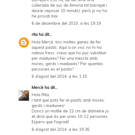
cullerada de suc de llimona tot barrejat i
deixar reposar 10 minuts), però jo no ho
he provat mai.
6 de desembre del 2010, a les 19:19
rita
ha dit...
Hola Mercè, tinc moltes ganes de fer
aquest pastís. Aquí a on visc no hi ha
nabius fresc, creus que ho puc substituir
per maduixes? Fer una mescla amb
mores, gerds i maduixes? Per quantes
persones es el pastis?
6 d’agost del 2014, a les 1:15
Mercè
ha dit...
Hola Rita,
I tant que pots fer el pastís amb mores,
gerds i maduixes!
Doncs un motlle de 22 cm de diàmetre jo
et diria que és per unes 10-12 persones.
Espero que t'agradi!
6 d’agost del 2014, a les 19:36