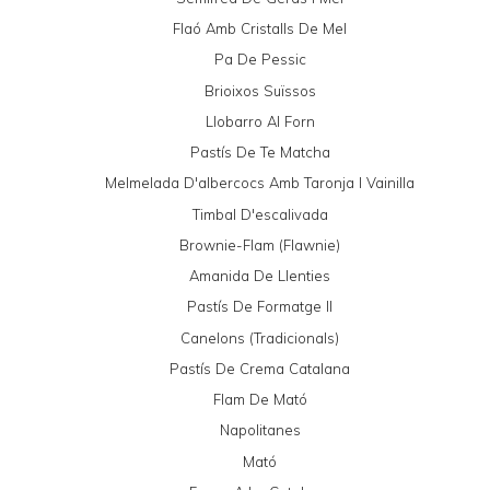
Flaó Amb Cristalls De Mel
Pa De Pessic
Brioixos Suïssos
Llobarro Al Forn
Pastís De Te Matcha
Melmelada D'albercocs Amb Taronja I Vainilla
Timbal D'escalivada
Brownie-Flam (Flawnie)
Amanida De Llenties
Pastís De Formatge II
Canelons (tradicionals)
Pastís De Crema Catalana
Flam De Mató
Napolitanes
Mató