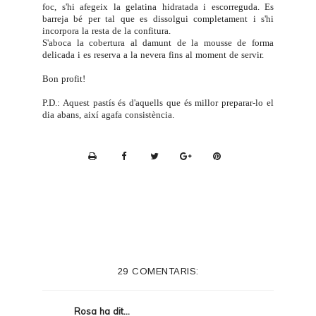
foc, s'hi afegeix la gelatina hidratada i escorreguda. Es
barreja bé per tal que es dissolgui completament i s'hi
incorpora la resta de la confitura.
S'aboca la cobertura al damunt de la mousse de forma
delicada i es reserva a la nevera fins al moment de servir.
Bon profit!
P.D.: Aquest pastís és d'aquells que és millor preparar-lo el
dia abans, així agafa consistència.
P
r
i
n
t
e
29 COMENTARIS:
r
F
Rosa
ha dit...