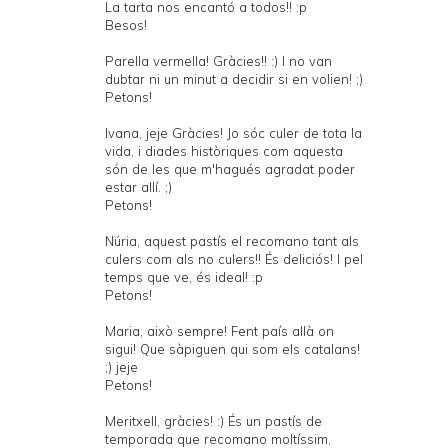
La tarta nos encantó a todos!! :p
Besos!
Parella vermella! Gràcies!! :) I no van
dubtar ni un minut a decidir si en volien! ;)
Petons!
Ivana, jeje Gràcies! Jo sóc culer de tota la
vida, i diades històriques com aquesta
són de les que m'hagués agradat poder
estar allí. ;)
Petons!
Núria, aquest pastís el recomano tant als
culers com als no culers!! És deliciós! I pel
temps que ve, és ideal! :p
Petons!
Maria, això sempre! Fent país allà on
sigui! Que sàpiguen qui som els catalans!
;) jeje
Petons!
Meritxell, gràcies! :) És un pastís de
temporada que recomano moltíssim,