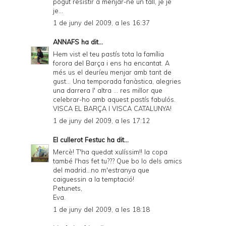
pogut resistir a menjar-ne un tall, je je
je...
1 de juny del 2009, a les 16:37
ANNAFS
ha dit...
Hem vist el teu pastís tota la família
forora del Barça i ens ha encantat. A
més us el deuríeu menjar amb tant de
gust... Una temporada fanàstica, alegries
una darrera l' altra ... res millor que
celebrar-ho amb aquest pastís fabulós.
VISCA EL BARÇA I VISCA CATALUNYA!
1 de juny del 2009, a les 17:12
El cullerot Festuc
ha dit...
Mercè! T'ha quedat xulíssim!! la copa
també l'has fet tu??? Que bo lo dels amics
del madrid...no m'estranya que
caiguessin a la temptació!
Petunets,
Eva.
1 de juny del 2009, a les 18:18