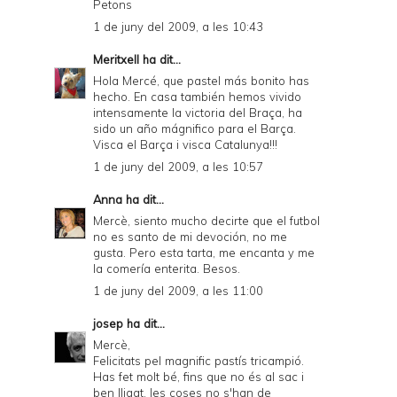
Petons
1 de juny del 2009, a les 10:43
Meritxell
ha dit...
Hola Mercé, que pastel más bonito has
hecho. En casa también hemos vivido
intensamente la victoria del Braça, ha
sido un año mágnifico para el Barça.
Visca el Barça i visca Catalunya!!!
1 de juny del 2009, a les 10:57
Anna
ha dit...
Mercè, siento mucho decirte que el futbol
no es santo de mi devoción, no me
gusta. Pero esta tarta, me encanta y me
la comería enterita. Besos.
1 de juny del 2009, a les 11:00
josep
ha dit...
Mercè,
Felicitats pel magnific pastís tricampió.
Has fet molt bé, fins que no és al sac i
ben lligat, les coses no s'han de