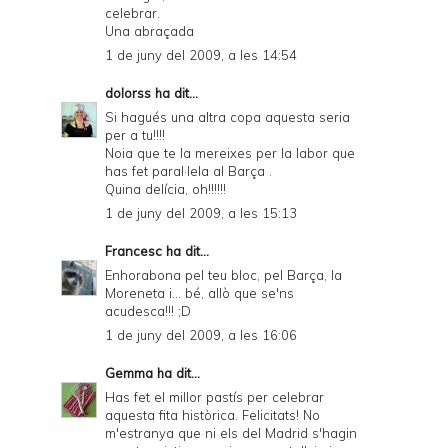
celebrar.
Una abraçada
1 de juny del 2009, a les 14:54
dolorss
ha dit...
Si hagués una altra copa aquesta seria
per a tu!!!!
Noia que te la mereixes per la labor que
has fet paral·lela al Barça .
Quina delícia, oh!!!!!!
1 de juny del 2009, a les 15:13
Francesc
ha dit...
Enhorabona pel teu bloc, pel Barça, la
Moreneta i... bé, allò que se'ns
acudesca!!! ;D
1 de juny del 2009, a les 16:06
Gemma
ha dit...
Has fet el millor pastís per celebrar
aquesta fita històrica. Felicitats! No
m'estranya que ni els del Madrid s'hagin