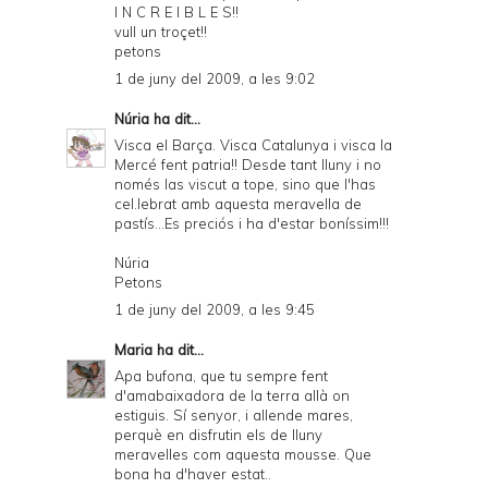
I N C R E I B L E S!!
vull un troçet!!
petons
1 de juny del 2009, a les 9:02
Núria
ha dit...
Visca el Barça. Visca Catalunya i visca la
Mercé fent patria!! Desde tant lluny i no
només las viscut a tope, sino que l'has
cel.lebrat amb aquesta meravella de
pastís...Es preciós i ha d'estar boníssim!!!
Núria
Petons
1 de juny del 2009, a les 9:45
Maria
ha dit...
Apa bufona, que tu sempre fent
d'amabaixadora de la terra allà on
estiguis. Sí senyor, i allende mares,
perquè en disfrutin els de lluny
meravelles com aquesta mousse. Que
bona ha d'haver estat..