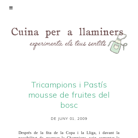
Tricampions i Pastís
mousse de fruites del
bosc
DE JUNY 01, 2009
Després de la fita de la
Copa i la Lliga
, i davant la
possibilitat de guanyar la Champions, vaig comentar la