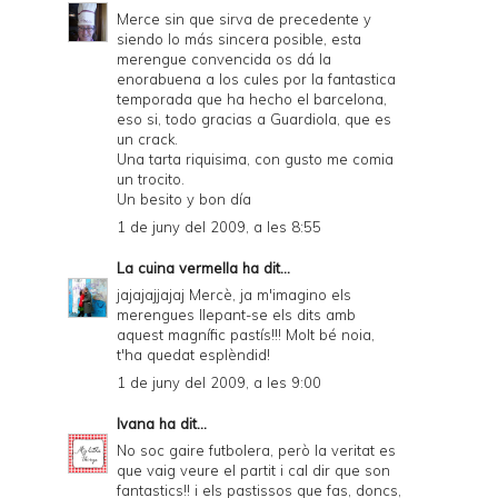
r
Merce sin que sirva de precedente y
siendo lo más sincera posible, esta
i
merengue convencida os dá la
e
enorabuena a los cules por la fantastica
temporada que ha hecho el barcelona,
n
eso si, todo gracias a Guardiola, que es
un crack.
d
Una tarta riquisima, con gusto me comia
l
un trocito.
Un besito y bon día
y
1 de juny del 2009, a les 8:55
a
La cuina vermella
ha dit...
n
jajajajjajaj Mercè, ja m'imagino els
d
merengues llepant-se els dits amb
aquest magnífic pastís!!! Molt bé noia,
P
t'ha quedat esplèndid!
D
1 de juny del 2009, a les 9:00
F
Ivana
ha dit...
No soc gaire futbolera, però la veritat es
que vaig veure el partit i cal dir que son
fantastics!! i els pastissos que fas, doncs,