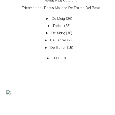
Faves A La Catalana
Tricampions I Pastís Mousse De Fruites Del Bosc
De Maig
(26)
►
D’abril
(28)
►
De Març
(30)
►
De Febrer
(27)
►
De Gener
(15)
►
2008
(91)
►