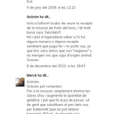
Eva
4 de juny del 2009, a les 12:22
Anònim ha dit...
hola a tothom! acabo de veure la recepta
de la mousse de fruits del bosc, i té molt
bona cara. Felicitats!!!
tot i aixó m'agaradaria saber si hi ha
alguna manera o alguna recepta
semblant que pugui fer i no portir ous, ja
que tinc varis amics que son "veganos" y
no mengen res que sigui d'origen animal.
Gracies
6 de desembre del 2010, a les 18:43
Mercè
ha dit...
Anònim,
Gràcies pel comentari.
Per a la mousse, simplement elimina les
clares d'ou i augmenta la quantitat de
gelatina. I pel que fa al pa de pessic, sé
de gent que substitueix el pes dels ous
per buttermilk (que es pot obtenir
barrejant 250 mL de llet amb una