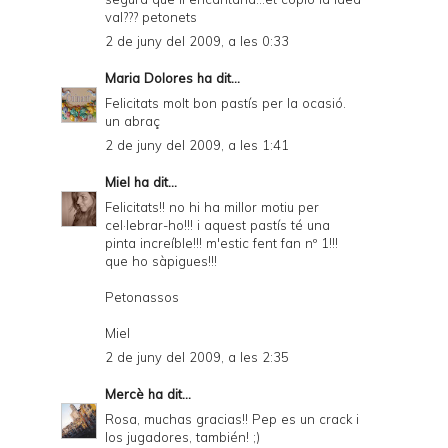
val??? petonets
2 de juny del 2009, a les 0:33
Maria Dolores
ha dit...
Felicitats molt bon pastís per la ocasió.
un abraç
2 de juny del 2009, a les 1:41
Miel
ha dit...
Felicitats!! no hi ha millor motiu per
cel·lebrar-ho!!! i aquest pastís té una
pinta increíble!!! m'estic fent fan nº 1!!!
que ho sàpigues!!!
Petonassos
Miel
2 de juny del 2009, a les 2:35
Mercè
ha dit...
Rosa, muchas gracias!! Pep es un crack i
los jugadores, también! ;)