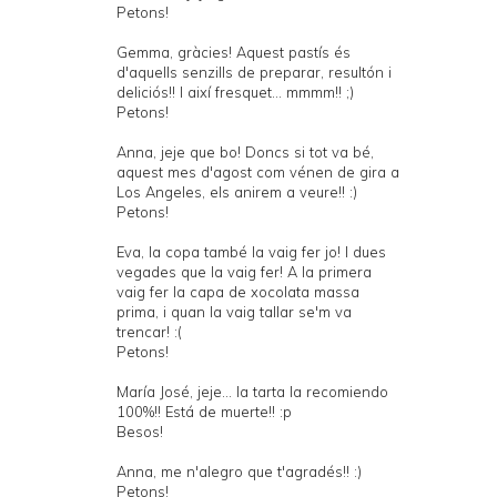
Petons!
Gemma, gràcies! Aquest pastís és
d'aquells senzills de preparar, resultón i
deliciós!! I així fresquet... mmmm!! ;)
Petons!
Anna, jeje que bo! Doncs si tot va bé,
aquest mes d'agost com vénen de gira a
Los Angeles, els anirem a veure!! :)
Petons!
Eva, la copa també la vaig fer jo! I dues
vegades que la vaig fer! A la primera
vaig fer la capa de xocolata massa
prima, i quan la vaig tallar se'm va
trencar! :(
Petons!
María José, jeje... la tarta la recomiendo
100%!! Está de muerte!! :p
Besos!
Anna, me n'alegro que t'agradés!! :)
Petons!