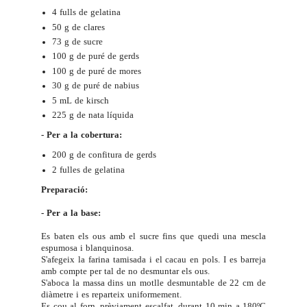
4 fulls de gelatina
50 g de clares
73 g de sucre
100 g de puré de gerds
100 g de puré de mores
30 g de puré de nabius
5 mL de kirsch
225 g de nata líquida
- Per a la cobertura:
200 g de confitura de gerds
2 fulles de gelatina
Preparació:
- Per a la base:
Es baten els ous amb el sucre fins que quedi una mescla
espumosa i blanquinosa.
S'afegeix la farina tamisada i el cacau en pols. I es barreja
amb compte per tal de no desmuntar els ous.
S'aboca la massa dins un motlle desmuntable de 22 cm de
diàmetre i es reparteix uniformement.
Es cou al forn, prèviament escalfat, durant 10 min a 180ºC