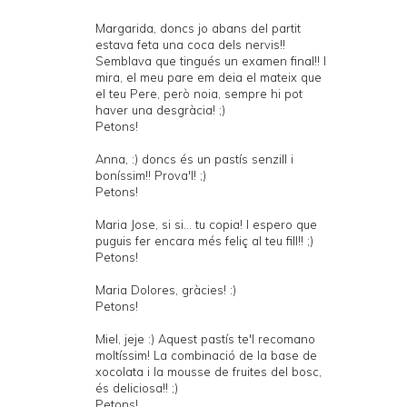
Margarida, doncs jo abans del partit
estava feta una coca dels nervis!!
Semblava que tingués un examen final!! I
mira, el meu pare em deia el mateix que
el teu Pere, però noia, sempre hi pot
haver una desgràcia! ;)
Petons!
Anna, :) doncs és un pastís senzill i
boníssim!! Prova'l! ;)
Petons!
Maria Jose, si si... tu copia! I espero que
puguis fer encara més feliç al teu fill!! ;)
Petons!
Maria Dolores, gràcies! :)
Petons!
Miel, jeje :) Aquest pastís te'l recomano
moltíssim! La combinació de la base de
xocolata i la mousse de fruites del bosc,
és deliciosa!! ;)
Petons!