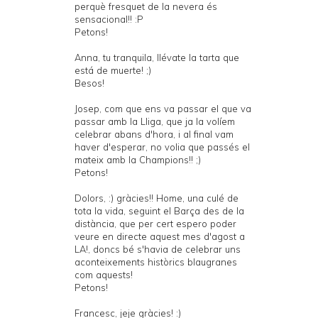
perquè fresquet de la nevera és
sensacional!! :P
Petons!
Anna, tu tranquila, llévate la tarta que
está de muerte! ;)
Besos!
Josep, com que ens va passar el que va
passar amb la Lliga, que ja la volíem
celebrar abans d'hora, i al final vam
haver d'esperar, no volia que passés el
mateix amb la Champions!! ;)
Petons!
Dolors, :) gràcies!! Home, una culé de
tota la vida, seguint el Barça des de la
distància, que per cert espero poder
veure en directe aquest mes d'agost a
LA!, doncs bé s'havia de celebrar uns
aconteixements històrics blaugranes
com aquests!
Petons!
Francesc, jeje gràcies! :)