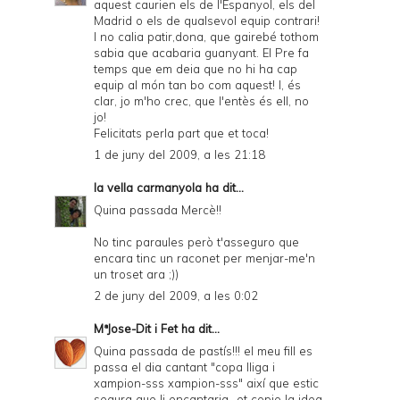
aquest caurien els de l'Espanyol, els del
Madrid o els de qualsevol equip contrari!
I no calia patir,dona, que gairebé tothom
sabia que acabaria guanyant. El Pre fa
temps que em deia que no hi ha cap
equip al món tan bo com aquest! I, és
clar, jo m'ho crec, que l'entès és ell, no
jo!
Felicitats perla part que et toca!
1 de juny del 2009, a les 21:18
la vella carmanyola
ha dit...
Quina passada Mercè!!
No tinc paraules però t'asseguro que
encara tinc un raconet per menjar-me'n
un troset ara ;))
2 de juny del 2009, a les 0:02
MªJose-Dit i Fet
ha dit...
Quina passada de pastís!!! el meu fill es
passa el dia cantant "copa lliga i
xampion-sss xampion-sss" així que estic
segura que li encantaria...et copio la idea