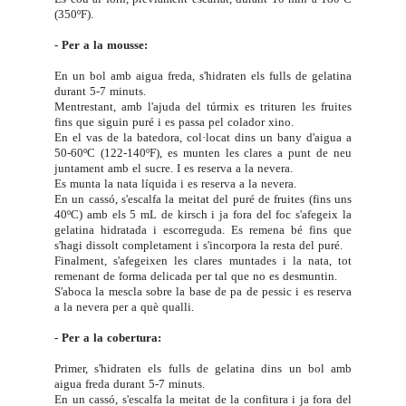
(350ºF).
- Per a la mousse:
En un bol amb aigua freda, s'hidraten els fulls de gelatina
durant 5-7 minuts.
Mentrestant, amb l'ajuda del túrmix es trituren les fruites
fins que siguin puré i es passa pel colador xino.
En el vas de la batedora, col·locat dins un bany d'aigua a
50-60ºC (122-140ºF), es munten les clares a punt de neu
juntament amb el sucre. I es reserva a la nevera.
Es munta la nata líquida i es reserva a la nevera.
En un cassó, s'escalfa la meitat del puré de fruites (fins uns
40ºC) amb els 5 mL de kirsch i ja fora del foc s'afegeix la
gelatina hidratada i escorreguda. Es remena bé fins que
s'hagi dissolt completament i s'incorpora la resta del puré.
Finalment, s'afegeixen les clares muntades i la nata, tot
remenant de forma delicada per tal que no es desmuntin.
S'aboca la mescla sobre la base de pa de pessic i es reserva
a la nevera per a què qualli.
- Per a la cobertura:
Primer, s'hidraten els fulls de gelatina dins un bol amb
aigua freda durant 5-7 minuts.
En un cassó, s'escalfa la meitat de la confitura i ja fora del