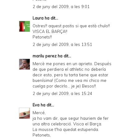
2 de juny del 2009, a les 9:01
Laura
ha dit...
Ostres!! aquest pastis si que està chulo!!
VISCA EL BARÇA!!
Petonets!!
2 de juny del 2009, a les 13:51
marilu perez
ha dit...
Mercè me pones en un aprieto. Después
de que perdiera el athletic no debería
decir esto, pero tu tarta tiene que estar
buenísima! (Como me vea mi chico me
cuelga por decirlo... je je) Besos!!
2 de juny del 2009, a les 15:24
Eva
ha dit...
Mercé,
ja ho vam dir, que segur hauriem de fer
una altra celebració. Visca el Barça.
La mousse t'ha quedat estupenda.
Petonets,