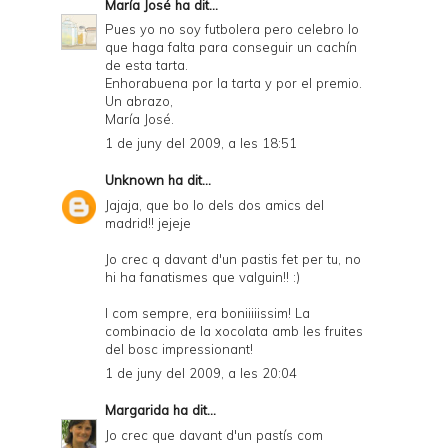
María José
ha dit...
Pues yo no soy futbolera pero celebro lo
que haga falta para conseguir un cachín
de esta tarta.
Enhorabuena por la tarta y por el premio.
Un abrazo,
María José.
1 de juny del 2009, a les 18:51
Unknown
ha dit...
Jajaja, que bo lo dels dos amics del
madrid!! jejeje
Jo crec q davant d'un pastis fet per tu, no
hi ha fanatismes que valguin!! :)
I com sempre, era boniiiiissim! La
combinacio de la xocolata amb les fruites
del bosc impressionant!
1 de juny del 2009, a les 20:04
Margarida
ha dit...
Jo crec que davant d'un pastís com