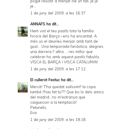
pogut resistir a menjar-ne un tall, je je
je...
1 de juny del 2009, a les 16:37
ANNAFS
ha dit...
Hem vist el teu pastís tota la família
forora del Barça i ens ha encantat. A
més us el deuríeu menjar amb tant de
gust... Una temporada fanàstica, alegries
una darrera l' altra ... res millor que
celebrar-ho amb aquest pastís fabulós.
VISCA EL BARÇA I VISCA CATALUNYA!
1 de juny del 2009, a les 17:12
El cullerot Festuc
ha dit...
Mercè! T'ha quedat xulíssim!! la copa
també l'has fet tu??? Que bo lo dels amics
del madrid...no m'estranya que
caiguessin a la temptació!
Petunets,
Eva.
1 de juny del 2009, a les 18:18