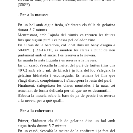
(350ºF).
- Per a la mousse:
En un bol amb aigua freda, s'hidraten els fulls de gelatina
durant 5-7 minuts.
Mentrestant, amb l'ajuda del túrmix es trituren les fruites
fins que siguin puré i es passa pel colador xino.
En el vas de la batedora, col·locat dins un bany d'aigua a
50-60ºC (122-140ºF), es munten les clares a punt de neu
juntament amb el sucre. I es reserva a la nevera.
Es munta la nata líquida i es reserva a la nevera.
En un cassó, s'escalfa la meitat del puré de fruites (fins uns
40ºC) amb els 5 mL de kirsch i ja fora del foc s'afegeix la
gelatina hidratada i escorreguda. Es remena bé fins que
s'hagi dissolt completament i s'incorpora la resta del puré.
Finalment, s'afegeixen les clares muntades i la nata, tot
remenant de forma delicada per tal que no es desmuntin.
S'aboca la mescla sobre la base de pa de pessic i es reserva
a la nevera per a què qualli.
- Per a la cobertura:
Primer, s'hidraten els fulls de gelatina dins un bol amb
aigua freda durant 5-7 minuts.
En un cassó, s'escalfa la meitat de la confitura i ja fora del