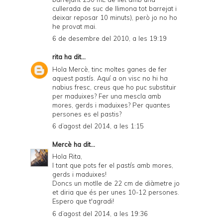
cullerada de suc de llimona tot barrejat i
deixar reposar 10 minuts), però jo no ho
he provat mai.
6 de desembre del 2010, a les 19:19
rita
ha dit...
Hola Mercè, tinc moltes ganes de fer
aquest pastís. Aquí a on visc no hi ha
nabius fresc, creus que ho puc substituir
per maduixes? Fer una mescla amb
mores, gerds i maduixes? Per quantes
persones es el pastis?
6 d’agost del 2014, a les 1:15
Mercè
ha dit...
Hola Rita,
I tant que pots fer el pastís amb mores,
gerds i maduixes!
Doncs un motlle de 22 cm de diàmetre jo
et diria que és per unes 10-12 persones.
Espero que t'agradi!
6 d’agost del 2014, a les 19:36