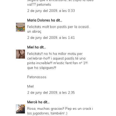
val??? petonets
2 de juny del 2009, a les 0:33
Maria Dolores
ha dit...
Felicitats molt bon pastís per la ocasió.
un abraç
2 de juny del 2009, a les 1:41
Miel
ha dit...
Felicitats!! no hi ha millor motiu per
cel·lebrar-ho!!! i aquest pastís té una
pinta increíble!!! m'estic fent fan nº 1!!!
que ho sàpigues!!!
Petonassos
Miel
2 de juny del 2009, a les 2:35
Mercè
ha dit...
Rosa, muchas gracias!! Pep es un crack i
los jugadores, también! ;)