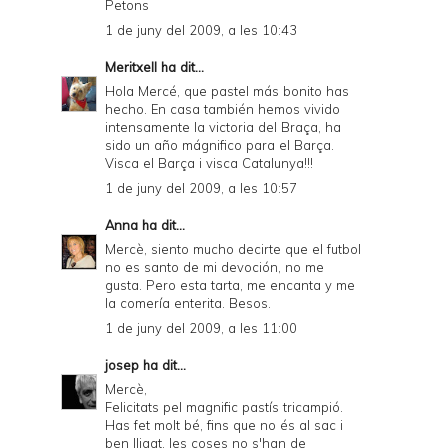
Petons
1 de juny del 2009, a les 10:43
Meritxell
ha dit...
Hola Mercé, que pastel más bonito has
hecho. En casa también hemos vivido
intensamente la victoria del Braça, ha
sido un año mágnifico para el Barça.
Visca el Barça i visca Catalunya!!!
1 de juny del 2009, a les 10:57
Anna
ha dit...
Mercè, siento mucho decirte que el futbol
no es santo de mi devoción, no me
gusta. Pero esta tarta, me encanta y me
la comería enterita. Besos.
1 de juny del 2009, a les 11:00
josep
ha dit...
Mercè,
Felicitats pel magnific pastís tricampió.
Has fet molt bé, fins que no és al sac i
ben lligat, les coses no s'han de