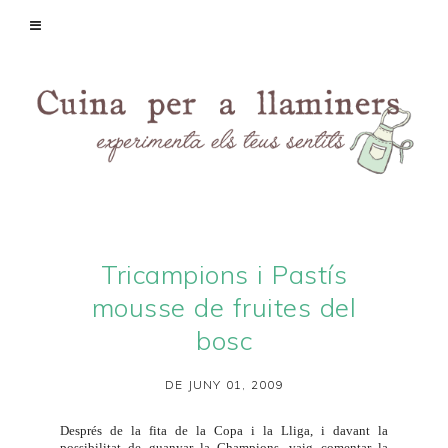
Tricampions i Pastís
mousse de fruites del
bosc
DE JUNY 01, 2009
Després de la fita de la
Copa i la Lliga
, i davant la
possibilitat de guanyar la Champions, vaig comentar la