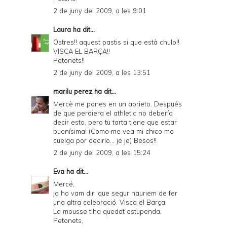
2 de juny del 2009, a les 9:01
Laura
ha dit...
Ostres!! aquest pastis si que està chulo!!
VISCA EL BARÇA!!
Petonets!!
2 de juny del 2009, a les 13:51
marilu perez
ha dit...
Mercè me pones en un aprieto. Después
de que perdiera el athletic no debería
decir esto, pero tu tarta tiene que estar
buenísima! (Como me vea mi chico me
cuelga por decirlo... je je) Besos!!
2 de juny del 2009, a les 15:24
Eva
ha dit...
Mercé,
ja ho vam dir, que segur hauriem de fer
una altra celebració. Visca el Barça.
La mousse t'ha quedat estupenda.
Petonets,