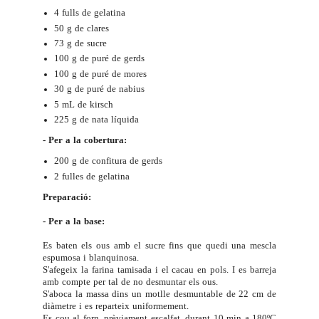
4 fulls de gelatina
50 g de clares
73 g de sucre
100 g de puré de gerds
100 g de puré de mores
30 g de puré de nabius
5 mL de kirsch
225 g de nata líquida
- Per a la cobertura:
200 g de confitura de gerds
2 fulles de gelatina
Preparació:
- Per a la base:
Es baten els ous amb el sucre fins que quedi una mescla
espumosa i blanquinosa.
S'afegeix la farina tamisada i el cacau en pols. I es barreja
amb compte per tal de no desmuntar els ous.
S'aboca la massa dins un motlle desmuntable de 22 cm de
diàmetre i es reparteix uniformement.
Es cou al forn, prèviament escalfat, durant 10 min a 180ºC