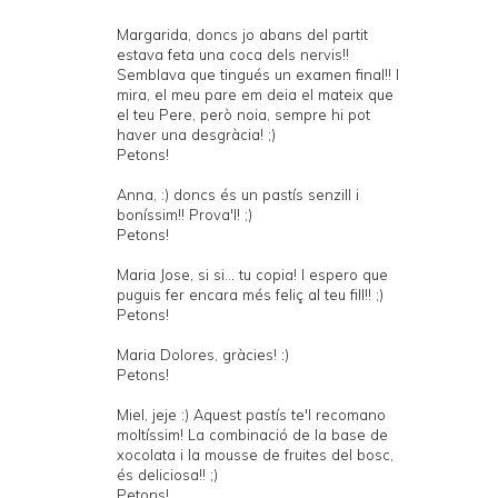
Margarida, doncs jo abans del partit
estava feta una coca dels nervis!!
Semblava que tingués un examen final!! I
mira, el meu pare em deia el mateix que
el teu Pere, però noia, sempre hi pot
haver una desgràcia! ;)
Petons!
Anna, :) doncs és un pastís senzill i
boníssim!! Prova'l! ;)
Petons!
Maria Jose, si si... tu copia! I espero que
puguis fer encara més feliç al teu fill!! ;)
Petons!
Maria Dolores, gràcies! :)
Petons!
Miel, jeje :) Aquest pastís te'l recomano
moltíssim! La combinació de la base de
xocolata i la mousse de fruites del bosc,
és deliciosa!! ;)
Petons!