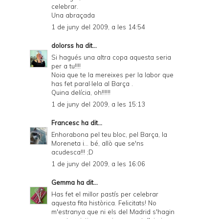
celebrar.
Una abraçada
1 de juny del 2009, a les 14:54
dolorss
ha dit...
Si hagués una altra copa aquesta seria
per a tu!!!!
Noia que te la mereixes per la labor que
has fet paral·lela al Barça .
Quina delícia, oh!!!!!!
1 de juny del 2009, a les 15:13
Francesc
ha dit...
Enhorabona pel teu bloc, pel Barça, la
Moreneta i... bé, allò que se'ns
acudesca!!! ;D
1 de juny del 2009, a les 16:06
Gemma
ha dit...
Has fet el millor pastís per celebrar
aquesta fita històrica. Felicitats! No
m'estranya que ni els del Madrid s'hagin