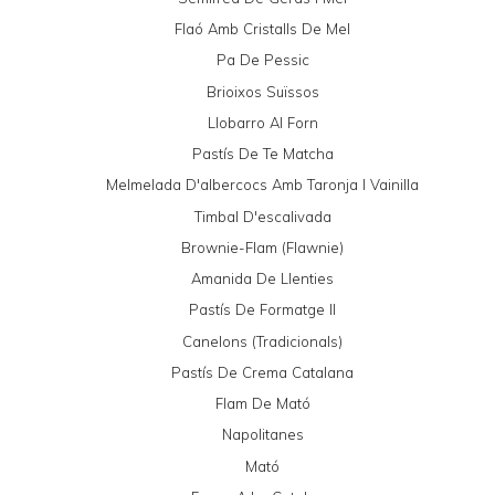
Flaó Amb Cristalls De Mel
Pa De Pessic
Brioixos Suïssos
Llobarro Al Forn
Pastís De Te Matcha
Melmelada D'albercocs Amb Taronja I Vainilla
Timbal D'escalivada
Brownie-Flam (Flawnie)
Amanida De Llenties
Pastís De Formatge II
Canelons (tradicionals)
Pastís De Crema Catalana
Flam De Mató
Napolitanes
Mató