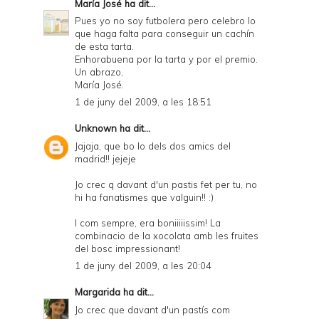
María José
ha dit...
Pues yo no soy futbolera pero celebro lo
que haga falta para conseguir un cachín
de esta tarta.
Enhorabuena por la tarta y por el premio.
Un abrazo,
María José.
1 de juny del 2009, a les 18:51
Unknown
ha dit...
Jajaja, que bo lo dels dos amics del
madrid!! jejeje
Jo crec q davant d'un pastis fet per tu, no
hi ha fanatismes que valguin!! :)
I com sempre, era boniiiiissim! La
combinacio de la xocolata amb les fruites
del bosc impressionant!
1 de juny del 2009, a les 20:04
Margarida
ha dit...
Jo crec que davant d'un pastís com