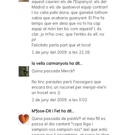
aquest caurien els de l'Espanyol, els del
Madrid o els de qualsevol equip contrari!
I no calia patir,dona, que gairebé tothom
sabia que acabaria guanyant. El Pre fa
temps que em deia que no hi ha cap
equip al món tan bo com aquest! I, és
clar, jo m'ho crec, que l'entès és ell, no
jo!
Felicitats perla part que et toca!
1 de juny del 2009, a les 21:18
la vella carmanyola
ha dit...
Quina passada Mercè!!
No tinc paraules però t'asseguro que
encara tinc un raconet per menjar-me'n
un troset ara ;))
2 de juny del 2009, a les 0:02
MªJose-Dit i Fet
ha dit...
Quina passada de pastís!!! el meu fill es
passa el dia cantant "copa lliga i
xampion-sss xampion-sss" així que estic
segura que li encantaria...et copio la idea