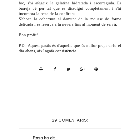
foc, s'hi afegeix la gelatina hidratada i escorreguda. Es
barreja bé per tal que es dissolgui completament i s'hi
incorpora la resta de la confitura.
S'aboca la cobertura al damunt de la mousse de forma
delicada i es reserva a la nevera fins al moment de servir.
Bon profit!
P.D.: Aquest pastís és d'aquells que és millor preparar-lo el
dia abans, així agafa consistència.
P
r
i
n
t
e
29 COMENTARIS:
r
F
Rosa
ha dit...