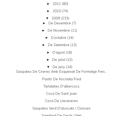
2011
(80)
►
2010
(74)
►
2009
(233)
▼
De Desembre
(7)
►
De Novembre
(11)
►
D’octubre
(14)
►
De Setembre
(13)
►
D’agost
(16)
►
De Juliol
(22)
►
De Juny
(24)
▼
Gaspatxo De Cireres Amb Esqueixat De Formatge Fres...
Pastís De Xocolata Fred
Tartaletes D'albercocs
Coca De Sant Joan
Coca De Llavaneres
Gaspatxo Verd D'alvocats I Cloïsses
Semifred De Gerds I Mel