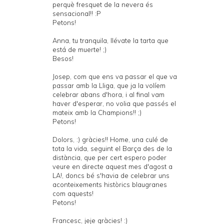
perquè fresquet de la nevera és
sensacional!! :P
Petons!
Anna, tu tranquila, llévate la tarta que
está de muerte! ;)
Besos!
Josep, com que ens va passar el que va
passar amb la Lliga, que ja la volíem
celebrar abans d'hora, i al final vam
haver d'esperar, no volia que passés el
mateix amb la Champions!! ;)
Petons!
Dolors, :) gràcies!! Home, una culé de
tota la vida, seguint el Barça des de la
distància, que per cert espero poder
veure en directe aquest mes d'agost a
LA!, doncs bé s'havia de celebrar uns
aconteixements històrics blaugranes
com aquests!
Petons!
Francesc, jeje gràcies! :)