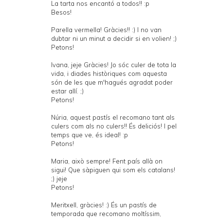
La tarta nos encantó a todos!! :p
Besos!
Parella vermella! Gràcies!! :) I no van
dubtar ni un minut a decidir si en volien! ;)
Petons!
Ivana, jeje Gràcies! Jo sóc culer de tota la
vida, i diades històriques com aquesta
són de les que m'hagués agradat poder
estar allí. ;)
Petons!
Núria, aquest pastís el recomano tant als
culers com als no culers!! És deliciós! I pel
temps que ve, és ideal! :p
Petons!
Maria, això sempre! Fent país allà on
sigui! Que sàpiguen qui som els catalans!
;) jeje
Petons!
Meritxell, gràcies! :) És un pastís de
temporada que recomano moltíssim,