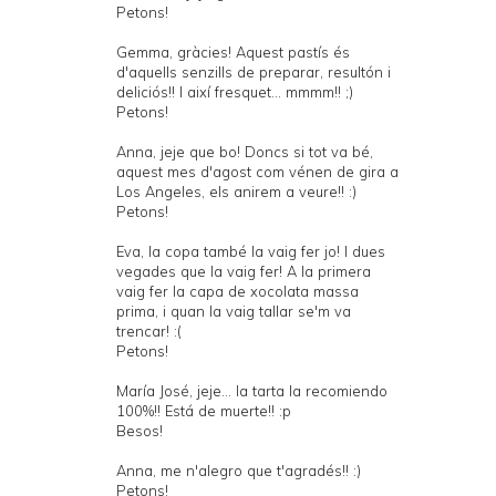
Petons!
Gemma, gràcies! Aquest pastís és
d'aquells senzills de preparar, resultón i
deliciós!! I així fresquet... mmmm!! ;)
Petons!
Anna, jeje que bo! Doncs si tot va bé,
aquest mes d'agost com vénen de gira a
Los Angeles, els anirem a veure!! :)
Petons!
Eva, la copa també la vaig fer jo! I dues
vegades que la vaig fer! A la primera
vaig fer la capa de xocolata massa
prima, i quan la vaig tallar se'm va
trencar! :(
Petons!
María José, jeje... la tarta la recomiendo
100%!! Está de muerte!! :p
Besos!
Anna, me n'alegro que t'agradés!! :)
Petons!