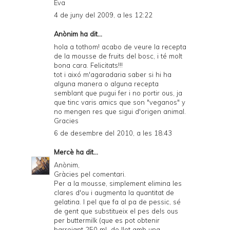
Eva
4 de juny del 2009, a les 12:22
Anònim ha dit...
hola a tothom! acabo de veure la recepta
de la mousse de fruits del bosc, i té molt
bona cara. Felicitats!!!
tot i aixó m'agaradaria saber si hi ha
alguna manera o alguna recepta
semblant que pugui fer i no portir ous, ja
que tinc varis amics que son "veganos" y
no mengen res que sigui d'origen animal.
Gracies
6 de desembre del 2010, a les 18:43
Mercè
ha dit...
Anònim,
Gràcies pel comentari.
Per a la mousse, simplement elimina les
clares d'ou i augmenta la quantitat de
gelatina. I pel que fa al pa de pessic, sé
de gent que substitueix el pes dels ous
per buttermilk (que es pot obtenir
barrejant 250 mL de llet amb una