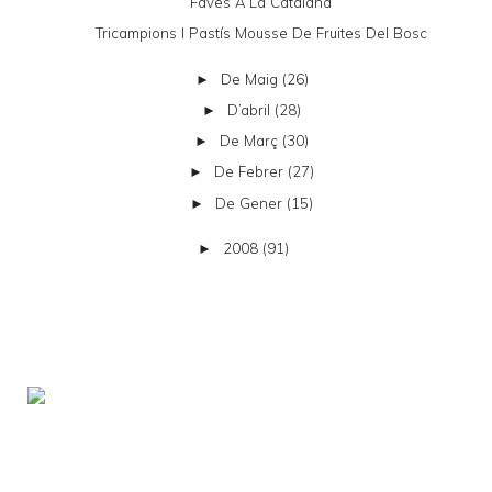
Faves A La Catalana
Tricampions I Pastís Mousse De Fruites Del Bosc
De Maig
(26)
►
D’abril
(28)
►
De Març
(30)
►
De Febrer
(27)
►
De Gener
(15)
►
2008
(91)
►