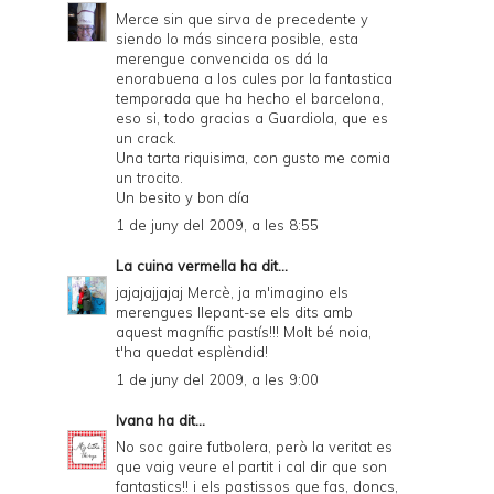
r
Merce sin que sirva de precedente y
siendo lo más sincera posible, esta
i
merengue convencida os dá la
e
enorabuena a los cules por la fantastica
temporada que ha hecho el barcelona,
n
eso si, todo gracias a Guardiola, que es
un crack.
d
Una tarta riquisima, con gusto me comia
l
un trocito.
Un besito y bon día
y
1 de juny del 2009, a les 8:55
a
La cuina vermella
ha dit...
n
jajajajjajaj Mercè, ja m'imagino els
d
merengues llepant-se els dits amb
aquest magnífic pastís!!! Molt bé noia,
P
t'ha quedat esplèndid!
D
1 de juny del 2009, a les 9:00
F
Ivana
ha dit...
No soc gaire futbolera, però la veritat es
que vaig veure el partit i cal dir que son
fantastics!! i els pastissos que fas, doncs,