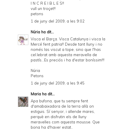
I N C R E I B L E S!!
vull un troçet!!
petons
1 de juny del 2009, a les 9:02
Núria
ha dit...
Visca el Barça. Visca Catalunya i visca la
Mercé fent patria!! Desde tant lluny i no
només las viscut a tope, sino que l'has
cel.lebrat amb aquesta meravella de
pastís...Es preciós i ha d'estar boníssim!!!
Núria
Petons
1 de juny del 2009, a les 9:45
Maria
ha dit...
Apa bufona, que tu sempre fent
d'amabaixadora de la terra allà on
estiguis. Sí senyor, i allende mares,
perquè en disfrutin els de lluny
meravelles com aquesta mousse. Que
bona ha d'haver estat..