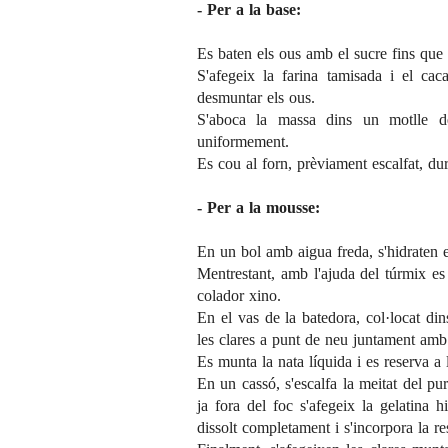
- Per a la base:
Es baten els ous amb el sucre fins qu
S'afegeix la farina tamisada i el ca
desmuntar els ous.
S'aboca la massa dins un motlle d
uniformement.
Es cou al forn, prèviament escalfat, d
- Per a la mousse:
En un bol amb aigua freda, s'hidraten e
Mentrestant, amb l'ajuda del túrmix es t
colador xino.
En el vas de la batedora, col·locat d
les clares a punt de neu juntament amb 
Es munta la nata líquida i es reserva a 
En un cassó, s'escalfa la meitat del pu
ja fora del foc s'afegeix la gelatina 
dissolt completament i s'incorpora la re