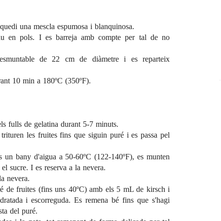
e quedi una mescla espumosa i blanquinosa.
cau en pols. I es barreja amb compte per tal de no
esmuntable de 22 cm de diàmetre i es reparteix
urant 10 min a 180ºC (350ºF).
ls fulls de gelatina durant 5-7 minuts.
rituren les fruites fins que siguin puré i es passa pel
ins un bany d'aigua a 50-60ºC (122-140ºF), es munten
el sucre. I es reserva a la nevera.
la nevera.
ré de fruites (fins uns 40ºC) amb els 5 mL de kirsch i
hidratada i escorreguda. Es remena bé fins que s'hagi
sta del puré.