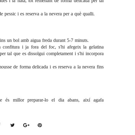
ades i la nata, tot remenant de forma delicada per tal
e pessic i es reserva a la nevera per a què qualli.
 dins un bol amb aigua freda durant 5-7 minuts.
 confitura i ja fora del foc, s'hi afegeix la gelatina
per tal que es dissolgui completament i s'hi incorpora
ousse de forma delicada i es reserva a la nevera fins
e és millor preparar-lo el dia abans, així agafa