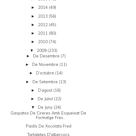
2014
(49)
►
2013
(56)
►
2012
(45)
►
2011
(80)
►
2010
(74)
►
2009
(233)
▼
De Desembre
(7)
►
De Novembre
(11)
►
D’octubre
(14)
►
De Setembre
(13)
►
D’agost
(16)
►
De Juliol
(22)
►
De Juny
(24)
▼
Gaspatxo De Cireres Amb Esqueixat De
Formatge Fres...
Pastís De Xocolata Fred
Tartaletes D'albercocs