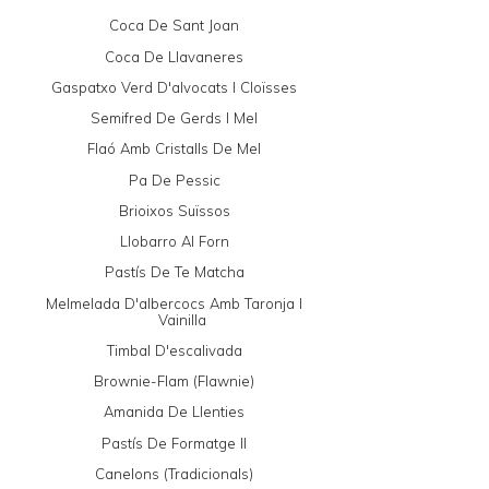
Coca De Sant Joan
Coca De Llavaneres
Gaspatxo Verd D'alvocats I Cloïsses
Semifred De Gerds I Mel
Flaó Amb Cristalls De Mel
Pa De Pessic
Brioixos Suïssos
Llobarro Al Forn
Pastís De Te Matcha
Melmelada D'albercocs Amb Taronja I
Vainilla
Timbal D'escalivada
Brownie-Flam (Flawnie)
Amanida De Llenties
Pastís De Formatge II
Canelons (tradicionals)