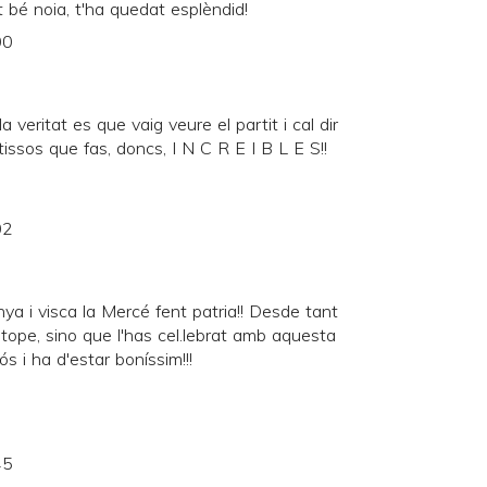
t bé noia, t'ha quedat esplèndid!
00
a veritat es que vaig veure el partit i cal dir
tissos que fas, doncs, I N C R E I B L E S!!
02
ya i visca la Mercé fent patria!! Desde tant
 tope, sino que l'has cel.lebrat amb aquesta
ós i ha d'estar boníssim!!!
45