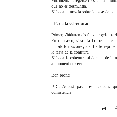
Finalment, s'afegeixen les clares munt
que no es desmuntin.
S'aboca la mescla sobre la base de pa d
- Per a la cobertura:
Primer, s'hidraten els fulls de gelatina
En un cassó, s'escalfa la meitat de la
hidratada i escorreguda. Es barreja bé 
la resta de la confitura.
S'aboca la cobertura al damunt de la m
al moment de servir.
Bon profit!
P.D.: Aquest pastís és d'aquells qu
consistència.
P
r