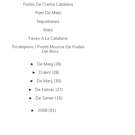
Pastís De Crema Catalana
Flam De Mató
Napolitanes
Mató
Faves A La Catalana
Tricampions I Pastís Mousse De Fruites
Del Bosc
De Maig
(26)
►
D’abril
(28)
►
De Març
(30)
►
De Febrer
(27)
►
De Gener
(15)
►
2008
(91)
►