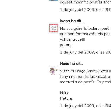
aquest magnífic pastís!!! Mol
d
1 de juny del 2009, a les 9:
P
Ivana
ha dit...
D
No soc gaire futbolera, però l
F
que son fantastics!! i els pas
vull un troçet!!
petons
1 de juny del 2009, a les 9:
Núria
ha dit...
Visca el Barça. Visca Catalun
lluny i no només las viscut a
meravella de pastís...Es preci
Núria
Petons
1 de juny del 2009, a les 9: