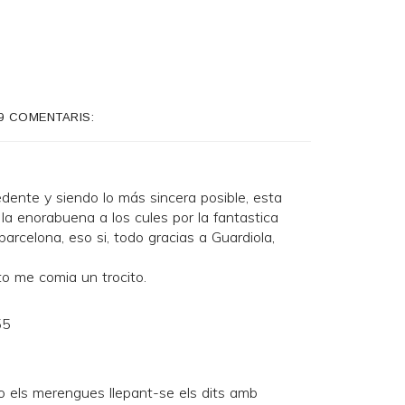
9 COMENTARIS:
dente y siendo lo más sincera posible, esta
a enorabuena a los cules por la fantastica
rcelona, eso si, todo gracias a Guardiola,
to me comia un trocito.
55
ino els merengues llepant-se els dits amb