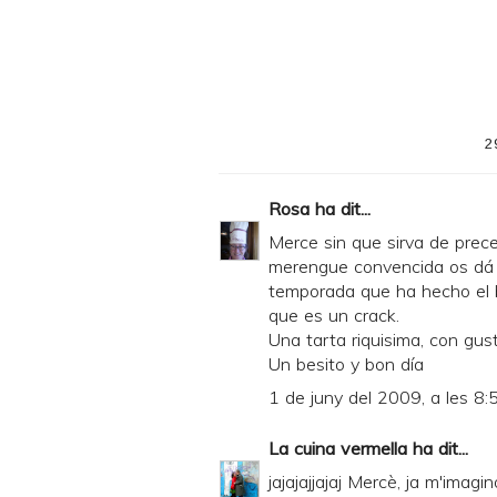
i
n
t
e
2
r
F
Rosa
ha dit...
r
Merce sin que sirva de prece
i
merengue convencida os dá l
temporada que ha hecho el ba
e
que es un crack.
n
Una tarta riquisima, con gus
d
Un besito y bon día
l
1 de juny del 2009, a les 8:
y
La cuina vermella
ha dit...
a
jajajajjajaj Mercè, ja m'imag
n