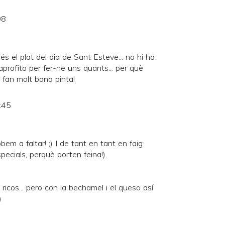
08
és el plat del dia de Sant Esteve... no hi ha
profito per fer-ne uns quants... per què
 fan molt bona pinta!
:45
bem a faltar! ;) I de tant en tant en faig
ecials, perquè porten feina!).
ricos... pero con la bechamel i el queso así
)