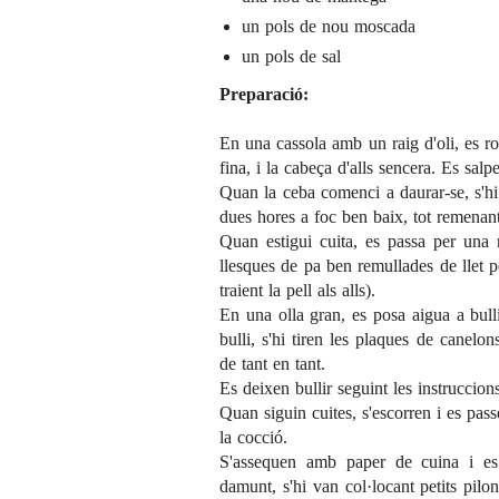
un pols de nou moscada
un pols de sal
Preparació:
En una cassola amb un raig d'oli, es ro
fina, i la cabeça d'alls sencera. Es salp
Quan la ceba comenci a daurar-se, s'hi 
dues hores a foc ben baix, tot remenant
Quan estigui cuita, es passa per una
llesques de pa ben remullades de llet p
traient la pell als alls).
En una olla gran, es posa aigua a bull
bulli, s'hi tiren les plaques de canelo
de tant en tant.
Es deixen bullir seguint les instruccion
Quan siguin cuites, s'escorren i es pas
la cocció.
S'assequen amb paper de cuina i es 
damunt, s'hi van col·locant petits pilon