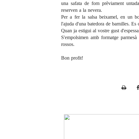
una safata de forn prèviament untad
reserven a la nevera.
Per a fer la salsa beixamel, en un bo
l'ajuda d'una batedora de barnilles. Es 
Quan ja estigui al vostre gust d'espessa
S'empolsimen amb formatge parmesà i
rossos.
Bon profit!
P
r
i
n
t
e