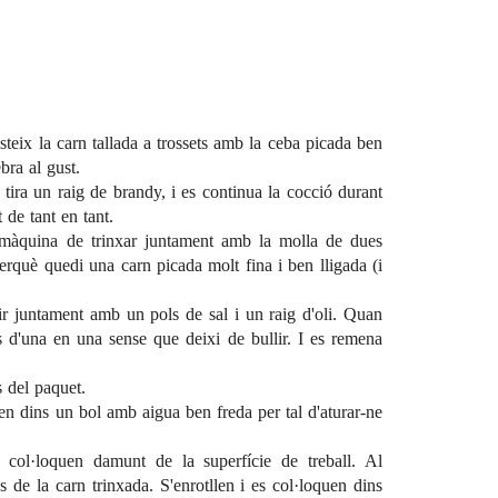
steix la carn tallada a trossets amb la ceba picada ben
ebra al gust.
tira un raig de brandy, i es continua la cocció durant
 de tant en tant.
 màquina de trinxar juntament amb la molla de dues
erquè quedi una carn picada molt fina i ben lligada (i
ir juntament amb un pols de sal i un raig d'oli. Quan
ns d'una en una sense que deixi de bullir. I es remena
s del paquet.
sen dins un bol amb aigua ben freda per tal d'aturar-ne
col·loquen damunt de la superfície de treball. Al
s de la carn trinxada. S'enrotllen i es col·loquen dins