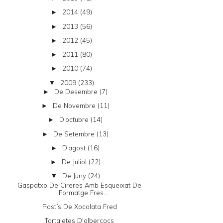
2014
(49)
►
2013
(56)
►
2012
(45)
►
2011
(80)
►
2010
(74)
►
2009
(233)
▼
De Desembre
(7)
►
De Novembre
(11)
►
D’octubre
(14)
►
De Setembre
(13)
►
D’agost
(16)
►
De Juliol
(22)
►
De Juny
(24)
▼
Gaspatxo De Cireres Amb Esqueixat De
Formatge Fres...
Pastís De Xocolata Fred
Tartaletes D'albercocs