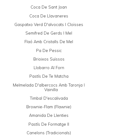
Coca De Sant Joan
Coca De Llavaneres
Gaspatxo Verd D'alvocats I Cloïsses
Semifred De Gerds I Mel
Flaó Amb Cristalls De Mel
Pa De Pessic
Brioixos Suïssos
Llobarro Al Forn
Pastís De Te Matcha
Melmelada D'albercocs Amb Taronja I
Vainilla
Timbal D'escalivada
Brownie-Flam (Flawnie)
Amanida De Llenties
Pastís De Formatge II
Canelons (tradicionals)