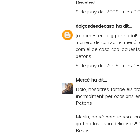
Besetes!
9 de juny del 2009, a les 9:
dolçosdesdecasa
ha dit...
Jo nomès en faig per nadal!!! 
manera de canviar el menú! a
com el de casa cap. aquests
petons
9 de juny del 2009, a les 18
Mercè
ha dit...
Dolo, nosaltres també els tro
(normalment per ocasions esp
Petons!
Marilu, no sé porqué son tan 
gratinados... son deliciosos!! ;
Besos!