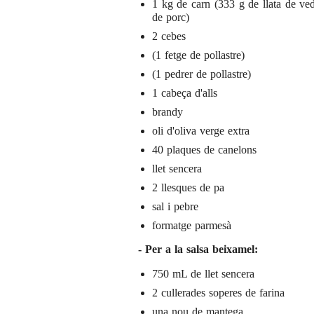
1 kg de carn (333 g de llata de ved
de porc)
2 cebes
(1 fetge de pollastre)
(1 pedrer de pollastre)
1 cabeça d'alls
brandy
oli d'oliva verge extra
40 plaques de canelons
llet sencera
2 llesques de pa
sal i pebre
formatge parmesà
- Per a la salsa beixamel:
750 mL de llet sencera
2 cullerades soperes de farina
una nou de mantega