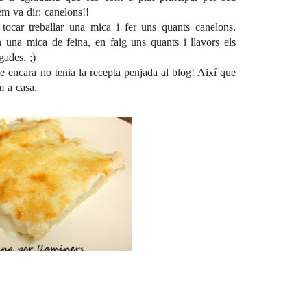
em va dir: canelons!!
ocar treballar una mica i fer uns quants canelons.
una mica de feina, en faig uns quants i llavors els
ades. ;)
e encara no tenia la recepta penjada al blog! Així que
m a casa.