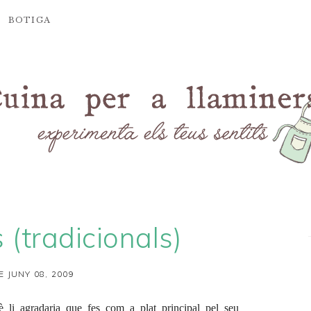
BOTIGA
(tradicionals)
E JUNY 08, 2009
è li agradaria que fes com a plat principal pel seu