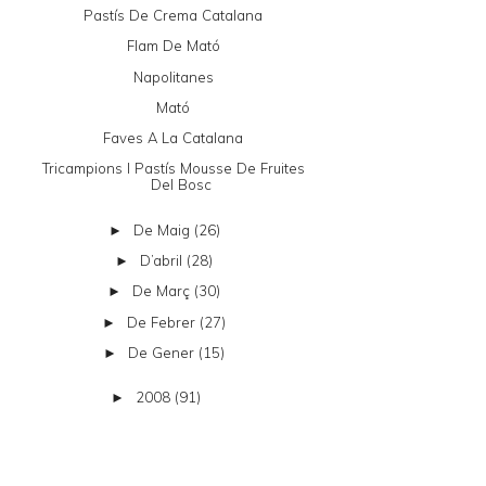
Pastís De Crema Catalana
Flam De Mató
Napolitanes
Mató
Faves A La Catalana
Tricampions I Pastís Mousse De Fruites
Del Bosc
De Maig
(26)
►
D’abril
(28)
►
De Març
(30)
►
De Febrer
(27)
►
De Gener
(15)
►
2008
(91)
►