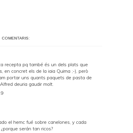
5 COMENTARIS:
ta recepta pq també és un dels plats que
, en concret els de la iaia Quima ;-), però
am portar uns quants paquets de pasta de
Alfred deuria gaudir molt.
49
do el hemc fué sobre canelones, y cada
. ¿porque serán tan ricos?