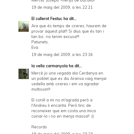
Mercé¡. Josepb -menja de bacallà-
19 de maig del 2009, a les 22:21
El cullerot Festuc
ha dit...
Ara que és temps de cireres, haurem de
provar aquest plat!! Si dius que és tan i
tan bo...no tenim excusa!!!
Petunets,
Eva.
19 de maig del 2009, a les 23:16
la vella carmanyola
ha dit...
Mercè jo una vegada ala Cerdanya en
un poblet que es diu Aransa vaig menjar
vedella amb cireres i em va agradar
moltissim!!
El conill a mi no m'agrada però a
l'Andreu li encanta. Però tinc de
reconeixer que em costa una mica
cuinar-lo i no en menja massa!! :((
Records