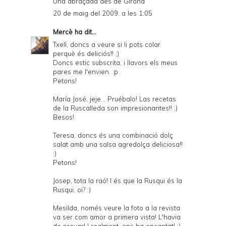
Una abraçada des de Girona
20 de maig del 2009, a les 1:05
Mercè
ha dit...
Txell, doncs a veure si li pots colar
perquè és deliciós!! ;)
Doncs estic subscrita, i llavors els meus
pares me l'envien. :p
Petons!
María José, jeje... Pruébalo! Las recetas
de la Ruscalleda son impresionantes!! ;)
Besos!
Teresa, doncs és una combinació dolç
salat amb una salsa agredolça deliciosa!!
:)
Petons!
Josep, tota la raó! I és que la Rusqui és la
Rusqui, oi? :)
Mesilda, només veure la foto a la revista
va ser com amor a primera vista! L'havia
de provar! I realment, ens ha encantat! :)