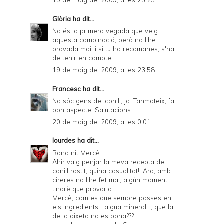
19 de maig del 2009, a les 23:23
Glòria
ha dit...
No és la primera vegada que veig
aquesta combinació, però no l'he
provada mai, i si tu ho recomanes, s'ha
de tenir en compte!.
19 de maig del 2009, a les 23:58
Francesc
ha dit...
No sóc gens del conill, jo. Tanmateix, fa
bon aspecte. Salutacions
20 de maig del 2009, a les 0:01
lourdes
ha dit...
Bona nit Mercè.
Ahir vaig penjar la meva recepta de
conill rostit, quina casualitat!! Ara, amb
cireres no l'he fet mai, algún moment
tindrè que provarla.
Mercè, com es que sempre posses en
els ingredients....aigua mineral..., que la
de la aixeta no es bona???.