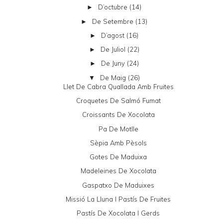
D’octubre
(14)
►
De Setembre
(13)
►
D’agost
(16)
►
De Juliol
(22)
►
De Juny
(24)
►
De Maig
(26)
▼
Llet De Cabra Quallada Amb Fruites
Croquetes De Salmó Fumat
Croissants De Xocolata
Pa De Motlle
Sèpia Amb Pèsols
Gotes De Maduixa
Madeleines De Xocolata
Gaspatxo De Maduixes
Missió La Lluna I Pastís De Fruites
Pastís De Xocolata I Gerds