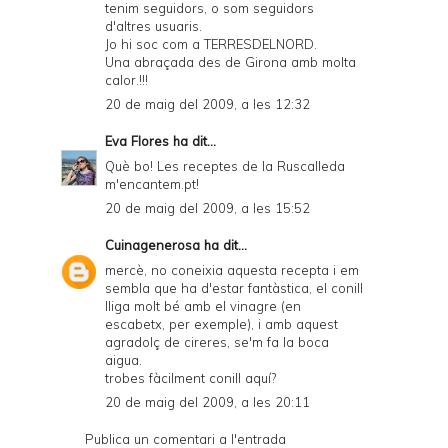
tenim seguidors, o som seguidors
d'altres usuaris.
Jo hi soc com a TERRESDELNORD.
Una abraçada des de Girona amb molta
calor.!!!
20 de maig del 2009, a les 12:32
Eva Flores
ha dit...
Què bo! Les receptes de la Ruscalleda
m'encantem.pt!
20 de maig del 2009, a les 15:52
Cuinagenerosa
ha dit...
mercè, no coneixia aquesta recepta i em
sembla que ha d'estar fantàstica, el conill
lliga molt bé amb el vinagre (en
escabetx, per exemple), i amb aquest
agradolç de cireres, se'm fa la boca
aigua.
trobes fàcilment conill aquí?
20 de maig del 2009, a les 20:11
Publica un comentari a l'entrada