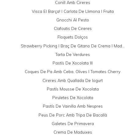
Conill Amb Cireres
Visca El Barça! I Carlota De Llimona I Fruita
Gnocchi Al Pesto
Clafoutis De Cireres
Floquets Dolços
Strawberry Picking I Braç De Gitano De Crema I Mad...
Tarta De Verdures
Pastís De Xocolata III
Coques De Pa Amb Ceba, Olives I Tomates Cherry
Cireres Amb Quallada De Iogurt
Pastís Mousse De Xocolata
Piruletes De Xocolata
Pastís De Vainilla Amb Nespres
Peus De Porc Amb Tripa De Bacallà
Galetes De Primavera
Crema De Maduixes