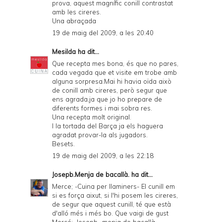
prova, aquest magnífic conill contrastat
amb les cireres.
Una abraçada
19 de maig del 2009, a les 20:40
Mesilda
ha dit...
Que recepta mes bona, és que no pares,
cada vegada que et visite em trobe amb
alguna sorpresa.Mai hi havia oïda això
de conill amb cireres, però segur que
ens agrada,ja que jo ho prepare de
diferents formes i mai sobra res.
Una recepta molt original.
I la tortada del Barça ja els haguera
agradat provar-la als jugadors.
Besets.
19 de maig del 2009, a les 22:18
Josepb.Menja de bacallà.
ha dit...
Merce; -Cuina per llaminers- El cunill em
si es força aixut, si l'hi posem les cireres,
de segur que aquest cunill, té que està
d'alló més i més bo. Que vaigi de gust