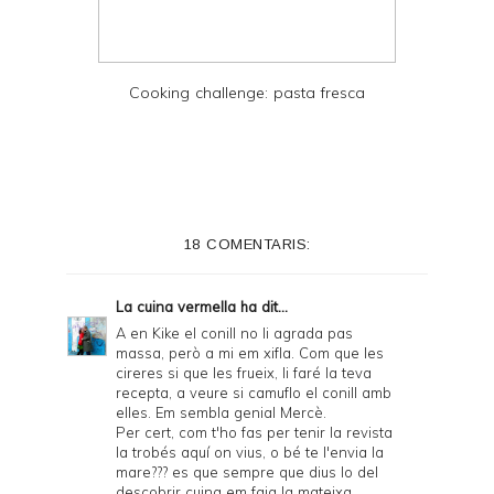
Cooking challenge: pasta fresca
18 COMENTARIS:
La cuina vermella
ha dit...
A en Kike el conill no li agrada pas
massa, però a mi em xifla. Com que les
cireres si que les frueix, li faré la teva
recepta, a veure si camuflo el conill amb
elles. Em sembla genial Mercè.
Per cert, com t'ho fas per tenir la revista
la trobés aquí on vius, o bé te l'envia la
mare??? es que sempre que dius lo del
descobrir cuina em faig la mateixa