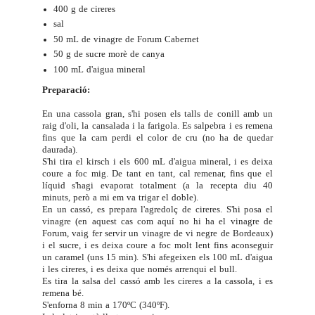
400 g de cireres
sal
50 mL de vinagre de Forum Cabernet
50 g de sucre morè de canya
100 mL d'aigua mineral
Preparació:
En una cassola gran, s'hi posen els talls de conill amb un
raig d'oli, la cansalada i la farigola. Es salpebra i es remena
fins que la carn perdi el color de cru (no ha de quedar
daurada).
S'hi tira el kirsch i els 600 mL d'aigua mineral, i es deixa
coure a foc mig. De tant en tant, cal remenar, fins que el
líquid s'hagi evaporat totalment (a la recepta diu 40
minuts, però a mi em va trigar el doble).
En un cassó, es prepara l'agredolç de cireres. S'hi posa el
vinagre (en aquest cas com aquí no hi ha el vinagre de
Forum, vaig fer servir un vinagre de vi negre de Bordeaux)
i el sucre, i es deixa coure a foc molt lent fins aconseguir
un caramel (uns 15 min). S'hi afegeixen els 100 mL d'aigua
i les cireres, i es deixa que només arrenqui el bull.
Es tira la salsa del cassó amb les cireres a la cassola, i es
remena bé.
S'enforna 8 min a 170ºC (340ºF).