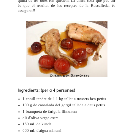
quina de les dues ens quedem. La única cosa que puc dir
és que el resultat de les receptes de la Ruscalleda, és
assegurat!!
Ingredients: (per a 4 persones)
1 conill tendre de 1.1 kg tallat a trossets ben petits
100 g de cansalada del gorgil tallada a daus petits
1 branqueta de farigola llimonera
oli d'oliva verge extra
150 mL de kirsch
600 mL d'aigua mineral