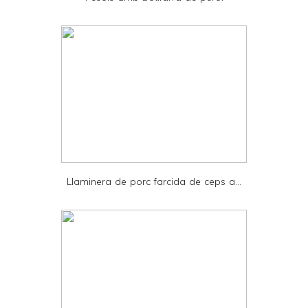
n
d
l
y
a
n
d
P
D
Llaminera de porc farcida de ceps a...
F