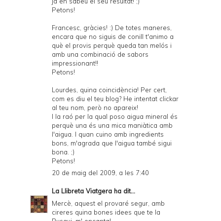
ja en sabeu el seu resultat! ;)
Petons!
Francesc, gràcies! :) De totes maneres,
encara que no siguis de conill t'animo a
què el provis perquè queda tan melós i
amb una combinació de sabors
impressionant!!
Petons!
Lourdes, quina coincidència! Per cert,
com es diu el teu blog? He intentat clickar
al teu nom, però no apareix!
I la raó per la qual poso aigua mineral és
perquè una és una mica maniàtica amb
l'aigua. I quan cuino amb ingredients
bons, m'agrada que l'aigua també sigui
bona. ;)
Petons!
20 de maig del 2009, a les 7:40
La Llibreta Viatgera
ha dit...
Mercè, aquest el provaré segur, amb
cireres quina bones idees que te la
Rusqui, m' encanta!