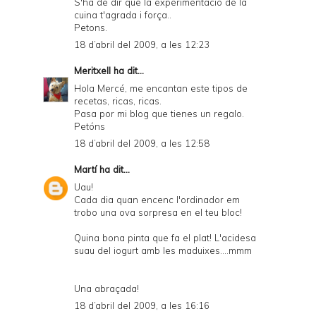
S'ha de dir que la experimentació de la
cuina t'agrada i força..
Petons.
18 d’abril del 2009, a les 12:23
Meritxell
ha dit...
Hola Mercé, me encantan este tipos de
recetas, ricas, ricas.
Pasa por mi blog que tienes un regalo.
Petóns
18 d’abril del 2009, a les 12:58
Martí
ha dit...
Uau!
Cada dia quan encenc l'ordinador em
trobo una ova sorpresa en el teu bloc!
Quina bona pinta que fa el plat! L'acidesa
suau del iogurt amb les maduixes....mmm
Una abraçada!
18 d’abril del 2009, a les 16:16