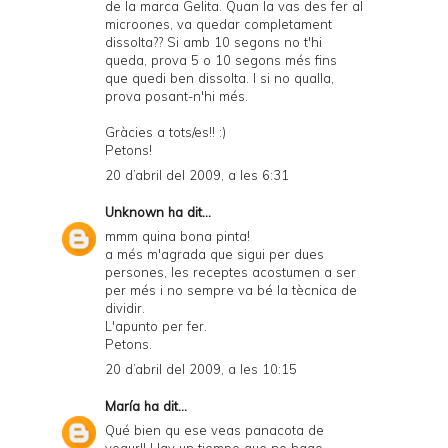
de la marca Gelita. Quan la vas des fer al
microones, va quedar completament
dissolta?? Si amb 10 segons no t'hi
queda, prova 5 o 10 segons més fins
que quedi ben dissolta. I si no qualla,
prova posant-n'hi més.
Gràcies a tots/es!! :)
Petons!
20 d’abril del 2009, a les 6:31
Unknown
ha dit...
mmm quina bona pinta!
a més m'agrada que sigui per dues
persones, les receptes acostumen a ser
per més i no sempre va bé la tècnica de
dividir.
L'apunto per fer.
Petons.
20 d’abril del 2009, a les 10:15
María
ha dit...
Qué bien qu ese veas panacota de