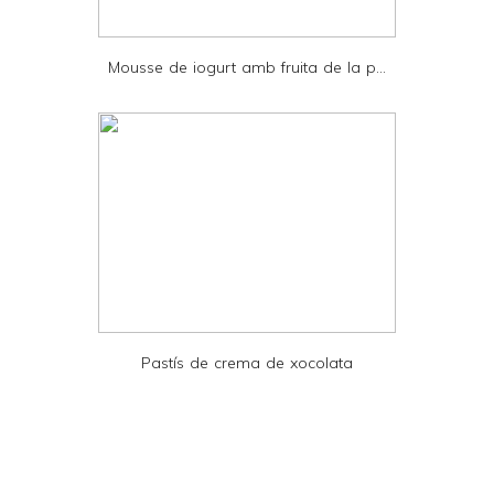
P
D
Mousse de iogurt amb fruita de la p...
F
Pastís de crema de xocolata