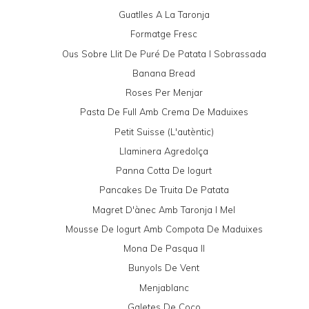
Guatlles A La Taronja
Formatge Fresc
Ous Sobre Llit De Puré De Patata I Sobrassada
Banana Bread
Roses Per Menjar
Pasta De Full Amb Crema De Maduixes
Petit Suisse (l'autèntic)
Llaminera Agredolça
Panna Cotta De Iogurt
Pancakes De Truita De Patata
Magret D'ànec Amb Taronja I Mel
Mousse De Iogurt Amb Compota De Maduixes
Mona De Pasqua II
Bunyols De Vent
Menjablanc
Galetes De Coco