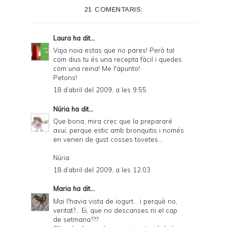
21 COMENTARIS:
Laura
ha dit...
Vaja noia estas que no pares! Però tal
com dius tu és una recepta fàcil i quedes
com una reina! Me l'apunto!
Petons!
18 d’abril del 2009, a les 9:55
Núria
ha dit...
Que bona, mira crec que la prepararé
avui, perque estic amb bronquitis i només
en venen de gust cosses tovetes...
Núria
18 d’abril del 2009, a les 12:03
Maria
ha dit...
Mai l'havia vista de iogurt... i perquè no,
veritat?... Ei, que no descanses ni el cap
de setmana???