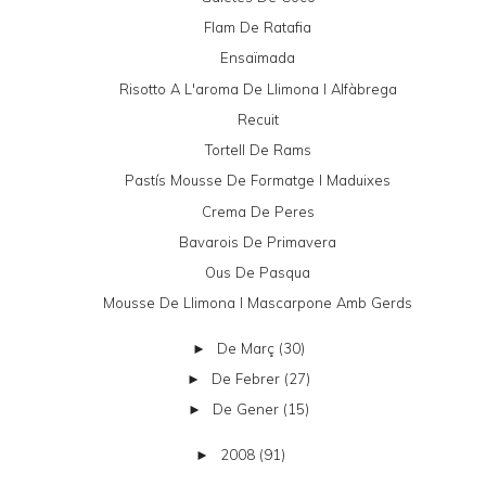
Flam De Ratafia
Ensaïmada
Risotto A L'aroma De Llimona I Alfàbrega
Recuit
Tortell De Rams
Pastís Mousse De Formatge I Maduixes
Crema De Peres
Bavarois De Primavera
Ous De Pasqua
Mousse De Llimona I Mascarpone Amb Gerds
De Març
(30)
►
De Febrer
(27)
►
De Gener
(15)
►
2008
(91)
►