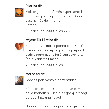
Pilar
ha dit...
Molt original i bo! A més super sencilla.
Una més que m´apunto per fer. Dona
gust només de mirar-la.
Petons.
19 d’abril del 2009, a les 22:25
MªJose-Dit i Fet
ha dit...
No he provat mai la panna cotta!!! així
que aquesta recepta que has preparat
éstic segura que la faré qualsevol dia...t
´ha quedat molt maca
20 d’abril del 2009, a les 1:00
Mercè
ha dit...
Gràcies pels vostres comentaris!! :)
Núria, ostres doncs espero que et milloris
de la bronquitis!! I me n'alegro que t'hagi
agradat!! Ets una fletxa!! ;)
Floripori, doncs jo faig servir la gelatina