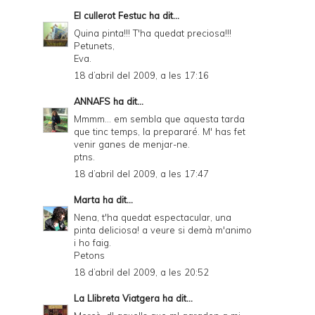
El cullerot Festuc
ha dit...
Quina pinta!!! T'ha quedat preciosa!!!
Petunets,
Eva.
18 d’abril del 2009, a les 17:16
ANNAFS
ha dit...
Mmmm... em sembla que aquesta tarda
que tinc temps, la prepararé. M' has fet
venir ganes de menjar-ne.
ptns.
18 d’abril del 2009, a les 17:47
Marta
ha dit...
Nena, t'ha quedat espectacular, una
pinta deliciosa! a veure si demà m'animo
i ho faig.
Petons
18 d’abril del 2009, a les 20:52
La Llibreta Viatgera
ha dit...