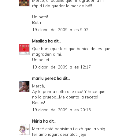
Mercè, d' aquells que m' agraden a mi,
ràpid i de quedar la mar de bé!!
Un petó!
Beth
19 d’abril del 2009, a les 9:02
Mesilda
ha dit...
Que bono,que facil,que bonica,de les que
magraden a mi.
Un beset.
19 d’abril del 2009, a les 12:17
marilu perez
ha dit...
Mercè,
Ay la panna cotta que rica! Y hace que
no la pruebo...Me apunto la receta!
Besos!
19 d’abril del 2009, a les 20:13
Núria
ha dit...
Mercé està bonísima i això que la vaig
fer amb iogurt desnatat...jeje