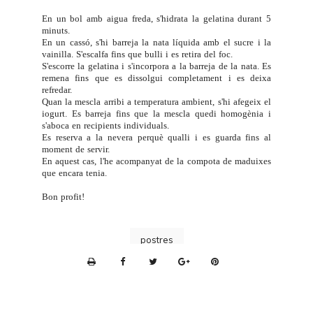
En un bol amb aigua freda, s'hidrata la gelatina durant 5
minuts.
En un cassó, s'hi barreja la nata líquida amb el sucre i la
vainilla. S'escalfa fins que bulli i es retira del foc.
S'escorre la gelatina i s'incorpora a la barreja de la nata. Es
remena fins que es dissolgui completament i es deixa
refredar.
Quan la mescla arribi a temperatura ambient, s'hi afegeix el
iogurt. Es barreja fins que la mescla quedi homogènia i
s'aboca en recipients individuals.
Es reserva a la nevera perquè qualli i es guarda fins al
moment de servir.
En aquest cas, l'he acompanyat de la
compota de maduixes
que encara tenia.
Bon profit!
postres
P
r
i