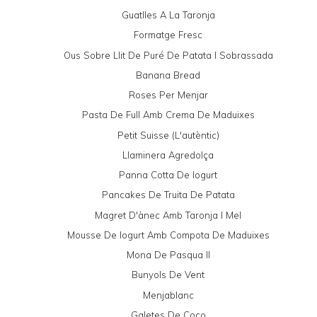
Guatlles A La Taronja
Formatge Fresc
Ous Sobre Llit De Puré De Patata I Sobrassada
Banana Bread
Roses Per Menjar
Pasta De Full Amb Crema De Maduixes
Petit Suisse (l'autèntic)
Llaminera Agredolça
Panna Cotta De Iogurt
Pancakes De Truita De Patata
Magret D'ànec Amb Taronja I Mel
Mousse De Iogurt Amb Compota De Maduixes
Mona De Pasqua II
Bunyols De Vent
Menjablanc
Galetes De Coco