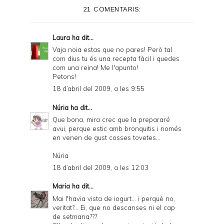
21 COMENTARIS:
Laura
ha dit...
Vaja noia estas que no pares! Però tal
com dius tu és una recepta fàcil i quedes
com una reina! Me l'apunto!
Petons!
18 d’abril del 2009, a les 9:55
Núria
ha dit...
Que bona, mira crec que la prepararé
avui, perque estic amb bronquitis i només
en venen de gust cosses tovetes...
Núria
18 d’abril del 2009, a les 12:03
Maria
ha dit...
Mai l'havia vista de iogurt... i perquè no,
veritat?... Ei, que no descanses ni el cap
de setmana???