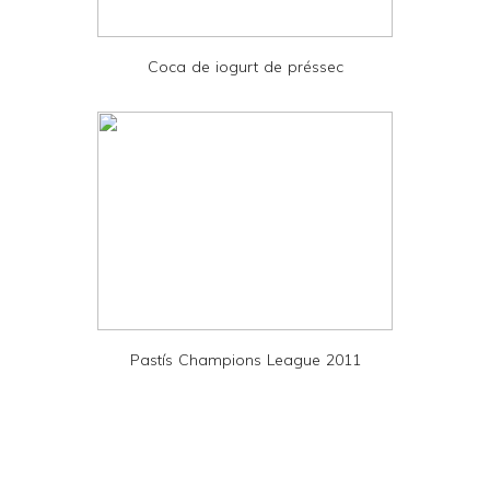
P
D
Coca de iogurt de préssec
F
Pastís Champions League 2011