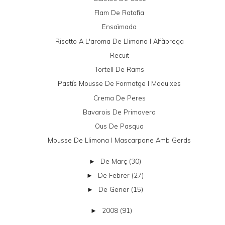
Flam De Ratafia
Ensaïmada
Risotto A L'aroma De Llimona I Alfàbrega
Recuit
Tortell De Rams
Pastís Mousse De Formatge I Maduixes
Crema De Peres
Bavarois De Primavera
Ous De Pasqua
Mousse De Llimona I Mascarpone Amb Gerds
De Març
(30)
►
De Febrer
(27)
►
De Gener
(15)
►
2008
(91)
►