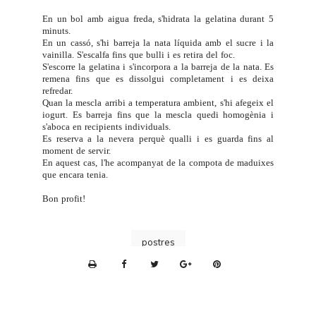
En un bol amb aigua freda, s'hidrata la gelatina durant 5
minuts.
En un cassó, s'hi barreja la nata líquida amb el sucre i la
vainilla. S'escalfa fins que bulli i es retira del foc.
S'escorre la gelatina i s'incorpora a la barreja de la nata. Es
remena fins que es dissolgui completament i es deixa
refredar.
Quan la mescla arribi a temperatura ambient, s'hi afegeix el
iogurt. Es barreja fins que la mescla quedi homogènia i
s'aboca en recipients individuals.
Es reserva a la nevera perquè qualli i es guarda fins al
moment de servir.
En aquest cas, l'he acompanyat de la
compota de maduixes
que encara tenia.
Bon profit!
postres
P
r
i