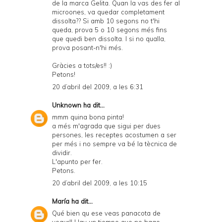
de la marca Gelita. Quan la vas des fer al
microones, va quedar completament
dissolta?? Si amb 10 segons no t'hi
queda, prova 5 o 10 segons més fins
que quedi ben dissolta. I si no qualla,
prova posant-n'hi més.
Gràcies a tots/es!! :)
Petons!
20 d’abril del 2009, a les 6:31
Unknown
ha dit...
mmm quina bona pinta!
a més m'agrada que sigui per dues
persones, les receptes acostumen a ser
per més i no sempre va bé la tècnica de
dividir.
L'apunto per fer.
Petons.
20 d’abril del 2009, a les 10:15
María
ha dit...
Qué bien qu ese veas panacota de