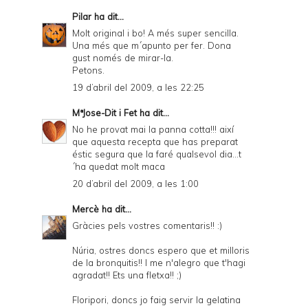
Pilar
ha dit...
Molt original i bo! A més super sencilla.
Una més que m´apunto per fer. Dona
gust només de mirar-la.
Petons.
19 d’abril del 2009, a les 22:25
MªJose-Dit i Fet
ha dit...
No he provat mai la panna cotta!!! així
que aquesta recepta que has preparat
éstic segura que la faré qualsevol dia...t
´ha quedat molt maca
20 d’abril del 2009, a les 1:00
Mercè
ha dit...
Gràcies pels vostres comentaris!! :)
Núria, ostres doncs espero que et milloris
de la bronquitis!! I me n'alegro que t'hagi
agradat!! Ets una fletxa!! ;)
Floripori, doncs jo faig servir la gelatina