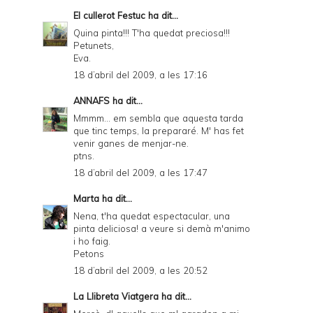
El cullerot Festuc
ha dit...
Quina pinta!!! T'ha quedat preciosa!!!
Petunets,
Eva.
18 d’abril del 2009, a les 17:16
ANNAFS
ha dit...
Mmmm... em sembla que aquesta tarda
que tinc temps, la prepararé. M' has fet
venir ganes de menjar-ne.
ptns.
18 d’abril del 2009, a les 17:47
Marta
ha dit...
Nena, t'ha quedat espectacular, una
pinta deliciosa! a veure si demà m'animo
i ho faig.
Petons
18 d’abril del 2009, a les 20:52
La Llibreta Viatgera
ha dit...