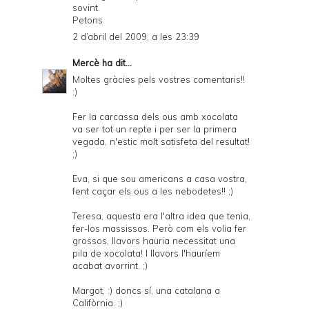
sovint.
Petons
2 d’abril del 2009, a les 23:39
Mercè
ha dit...
Moltes gràcies pels vostres comentaris!!
:)
Fer la carcassa dels ous amb xocolata
va ser tot un repte i per ser la primera
vegada, n'estic molt satisfeta del resultat!
;)
Eva, si que sou americans a casa vostra,
fent caçar els ous a les nebodetes!! ;)
Teresa, aquesta era l'altra idea que tenia,
fer-los massissos. Però com els volia fer
grossos, llavors hauria necessitat una
pila de xocolata! I llavors l'hauríem
acabat avorrint. ;)
Margot, :) doncs sí, una catalana a
Califòrnia. ;)