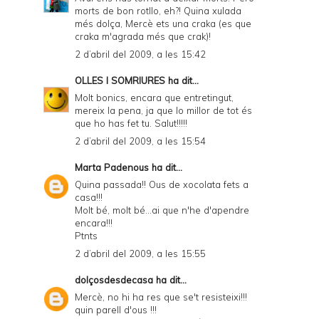
morts de bon rotllo, eh?! Quina xulada
més dolça, Mercè ets una craka (es que
craka m'agrada més que crak)!
2 d’abril del 2009, a les 15:42
OLLES I SOMRIURES
ha dit...
Molt bonics, encara que entretingut,
mereix la pena, ja que lo millor de tot és
que ho has fet tu. Salut!!!!!
2 d’abril del 2009, a les 15:54
Marta Padenous
ha dit...
Quina passada!! Ous de xocolata fets a
casa!!!
Molt bé, molt bé...ai que n'he d'apendre
encara!!!
Ptnts
2 d’abril del 2009, a les 15:55
dolçosdesdecasa
ha dit...
Mercè, no hi ha res que se't resisteixi!!!
quin parell d'ous !!!