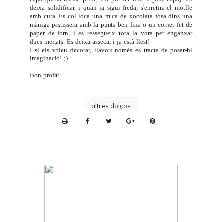
deixa solidificar, i quan ja sigui freda, s'enretira el motlle
amb cura. Es col·loca una mica de xocolata fosa dins una
màniga pastissera amb la punta ben fina o
un cornet fet de
paper de forn
, i es ressegueix tota la vora per enganxar
dues meitats. Es deixa assecar i ja està llest!
I si els voleu decorar, llavors només es tracta de posar-hi
imaginació! ;)
Bon profit!
altres dolços
P
r
i
n
t
e
r