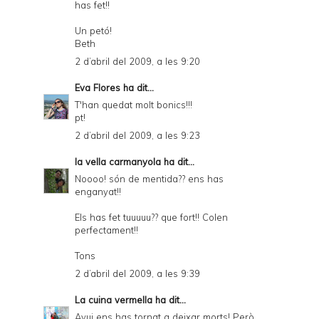
has fet!!
Un petó!
Beth
2 d’abril del 2009, a les 9:20
Eva Flores
ha dit...
T'han quedat molt bonics!!!
pt!
2 d’abril del 2009, a les 9:23
la vella carmanyola
ha dit...
Noooo! són de mentida?? ens has
enganyat!!
Els has fet tuuuuu?? que fort!! Colen
perfectament!!
Tons
2 d’abril del 2009, a les 9:39
La cuina vermella
ha dit...
Avui ens has tornat a deixar morts! Però