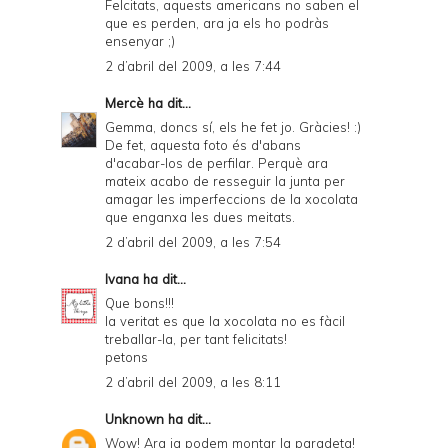
Felcitats, aquests americans no saben el
que es perden, ara ja els ho podràs
ensenyar ;)
2 d’abril del 2009, a les 7:44
Mercè
ha dit...
Gemma, doncs sí, els he fet jo. Gràcies! :)
De fet, aquesta foto és d'abans
d'acabar-los de perfilar. Perquè ara
mateix acabo de resseguir la junta per
amagar les imperfeccions de la xocolata
que enganxa les dues meitats.
2 d’abril del 2009, a les 7:54
Ivana
ha dit...
Que bons!!!
la veritat es que la xocolata no es fàcil
treballar-la, per tant felicitats!
petons
2 d’abril del 2009, a les 8:11
Unknown
ha dit...
Wow! Ara ja podem montar la paradeta!