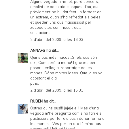
Alguna vegada n'he fet, però sencers,
omplint de xocolata closques d'ou, que
prèviament he buidat fent un foradet en
un extrem, quan s'ha refredat els peles i
et queden uns ous massissos! pel
xocoadictes com nosaltres...
salutacions!
2 d’abril del 2009, a les 16:03
ANNAFS
ha dit...
Quins ous més macos...Si els ous són
així, Com serà la mona! I gràcies per
posar l' enllaç al reportatge de les
mones. Dóna moltes idees. Que ja es va
acostant el dia...
ptns.
2 d’abril del 2009, a les 16:31
RUBEN
ha dit...
Ostres quins ous!!! jejejeje!!! Més d'una
vegada m'he pregunta com s'ho fan els
pastissers per fer els ous i donar forma a
les mones... Vés per on ara tú m'ho has
ensenyat!! Molt bé Mercé!