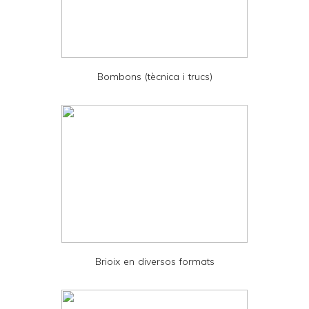
F
r
i
e
Bombons (tècnica i trucs)
n
d
l
y
a
n
d
P
D
Brioix en diversos formats
F