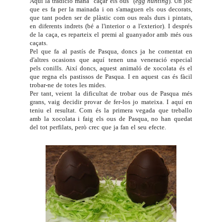
Aquí la tradició mana "caçar els ous" (
egg hunting
). Un joc
que es fa per la mainada i on s'amaguen els ous decorats,
que tant poden ser de plàstic com ous reals durs i pintats,
en diferents indrets (bé a l'interior o a l'exterior). I després
de la caça, es reparteix el premi al guanyador amb més ous
caçats.
Pel que fa al pastís de Pasqua, doncs ja he comentat en
d'altres ocasions que aquí tenen una veneració especial
pels conills. Així doncs, aquest animaló de xocolata és el
que regna els pastissos de Pasqua. I en aquest cas és fàcil
trobar-ne de totes les mides.
Per tant, veient la dificultat de trobar ous de Pasqua més
grans, vaig decidir provar de fer-los jo mateixa. I aquí en
teniu el resultat. Com és la primera vegada que treballo
amb la xocolata i faig els ous de Pasqua, no han quedat
del tot perfilats, però crec que ja fan el seu efecte.