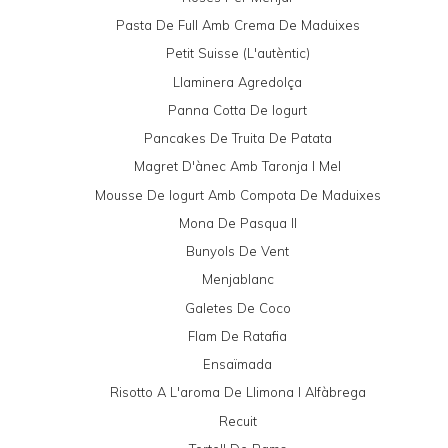
Pasta De Full Amb Crema De Maduixes
Petit Suisse (l'autèntic)
Llaminera Agredolça
Panna Cotta De Iogurt
Pancakes De Truita De Patata
Magret D'ànec Amb Taronja I Mel
Mousse De Iogurt Amb Compota De Maduixes
Mona De Pasqua II
Bunyols De Vent
Menjablanc
Galetes De Coco
Flam De Ratafia
Ensaïmada
Risotto A L'aroma De Llimona I Alfàbrega
Recuit