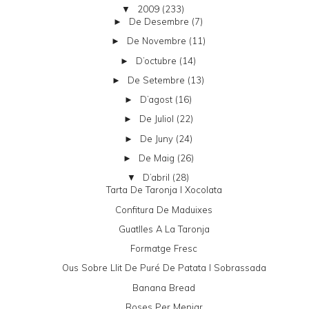
2009
(233)
▼
De Desembre
(7)
►
De Novembre
(11)
►
D’octubre
(14)
►
De Setembre
(13)
►
D’agost
(16)
►
De Juliol
(22)
►
De Juny
(24)
►
De Maig
(26)
►
D’abril
(28)
▼
Tarta De Taronja I Xocolata
Confitura De Maduixes
Guatlles A La Taronja
Formatge Fresc
Ous Sobre Llit De Puré De Patata I Sobrassada
Banana Bread
Roses Per Menjar