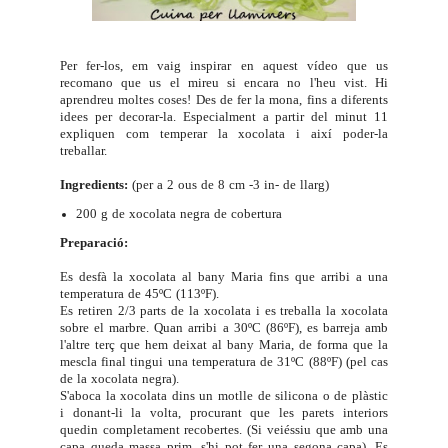
Per fer-los, em vaig inspirar en
aquest vídeo
que us
recomano que us el mireu si encara no l'heu vist. Hi
aprendreu moltes coses! Des de fer la mona, fins a diferents
idees per decorar-la. Especialment a partir del minut 11
expliquen com temperar la xocolata i així poder-la
treballar.
Ingredients:
(per a 2 ous de 8 cm -3 in- de llarg)
200 g de xocolata negra de cobertura
Preparació:
Es desfà la xocolata al bany Maria fins que arribi a una
temperatura de 45ºC (113ºF).
Es retiren 2/3 parts de la xocolata i es treballa la xocolata
sobre el marbre. Quan arribi a 30ºC (86ºF), es barreja amb
l'altre terç que hem deixat al bany Maria, de forma que la
mescla final tingui una temperatura de 31ºC (88ºF) (pel cas
de la xocolata negra).
S'aboca la xocolata dins un motlle de silicona o de plàstic
i donant-li la volta, procurant que les parets interiors
quedin completament recobertes. (Si veiéssiu que amb una
capa queda massa prim, s'hi pot fer una segona capa). Es