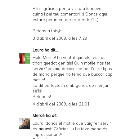
Pilar, gràcies per la visita a la meva
cuina i pel teu comentari! :) Doncs aquí
estaré per intentar sorprendre't. ;)
Petons a tots/es!!!
3 d’abril del 2009, a les 7:29
Laura
ha dit...
Hola Mercé! La veritat que els teus ous
t'han quedat genials! Quin motlle has fet
servir?? jo vaig decidir-me per l'altre tipus
de mona perquè no tenia que buscar cap
motlle!
Lo dit perfectes i amb ganes de menjar-
se'ls!
Petonets!
4 d’abril del 2009, a les 21:01
Mercè
ha dit...
Laura, doncs el motlle que vaig fer servir
és
aquest
. Gràcies!! :) La teva mona és
impressionant!!