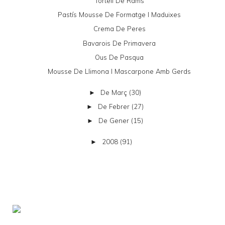
Tortell De Rams
Pastís Mousse De Formatge I Maduixes
Crema De Peres
Bavarois De Primavera
Ous De Pasqua
Mousse De Llimona I Mascarpone Amb Gerds
De Març
(30)
►
De Febrer
(27)
►
De Gener
(15)
►
2008
(91)
►