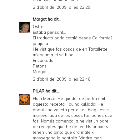
2 d’abril del 2009, a les 22:29
Margot
ha dit...
Ostres!
Estaba pensant...
El traductó parla catalá desde California?
ja aja ja.
He vist que fas cosas de en Tartallette
m'encanta el se blog.
Encantada.
Petons.
Margot
2 d’abril del 2009, a les 22:46
PILAR
ha dit...
Hola Mercè. He quedat de pedra amb
aquesta recepta... quina xul.lada! He
donat una volteta per el teu blog i estic
marevellada de los coses tan bones que
fas. Només començà ja he vist un parell
de receptes que he de fer. Els brioxets
tenen una pinta que ara mateix
mossegaría la pantalla. Vindre molt