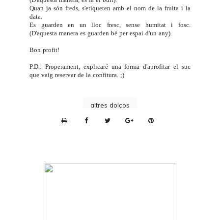
Quan ja són freds, s'etiqueten amb el nom de la fruita i la
data.
Es guarden en un lloc fresc, sense humitat i fosc.
(D'aquesta manera es guarden bé per espai d'un any).
Bon profit!
P.D.: Properament, explicaré una forma d'aprofitar el suc
que vaig reservar de la confitura. ;)
altres dolços
P
r
i
n
t
e
r