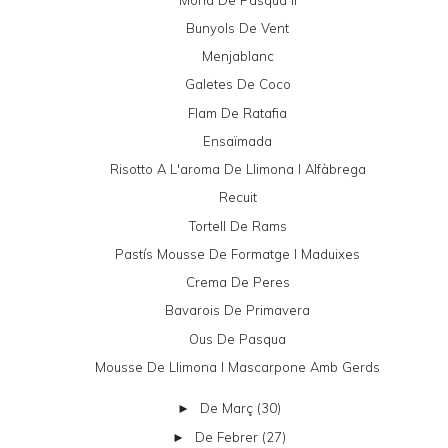
Bunyols De Vent
Menjablanc
Galetes De Coco
Flam De Ratafia
Ensaïmada
Risotto A L'aroma De Llimona I Alfàbrega
Recuit
Tortell De Rams
Pastís Mousse De Formatge I Maduixes
Crema De Peres
Bavarois De Primavera
Ous De Pasqua
Mousse De Llimona I Mascarpone Amb Gerds
De Març
(30)
►
De Febrer
(27)
►