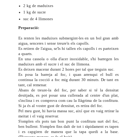
2 kg de maduixes
1 kg de sucre
suc de 4 llimones
Preparació:
Es renten les maduixes submergint-les en un bol gran amb
aigua, senceres i sense treure'n els capolls.
Es retiren de l'aigua, se'ls hi tallen els capolls i es parteixen
a quarts.
En una cassola o olla d'acer inoxidable, s'hi barregen les
maduixes amb el sucre i el suc de llimona.
Es deixen macerar durant 2 hores per tal que treguin suc.
Es posa la barreja al foc, i quan arrenqui el bull es
continua la cocció a foc mig durant 30 minuts. De tant en
tant, cal remenar.
Abans de treure-la del foc, per saber si té la densitat
desitjada, es pot posar una cullerada al centre d'un plat,
s'inclina i es comprova com cau la llàgrima de la confitura.
Si ja és al vostre gust de densitat, es retira del foc.
Pel meu gust, hi havia massa suc, així que en vaig retirar la
meitat i el vaig reservar.
S'omplen els pots tan bon punt la confitura surt del foc,
ben bullent. S'omplen fins dalt de tot i ràpidament es tapen
i es capgiren de manera que la tapa quedi a la base.
(D'aquesta manera, es fa el buit).