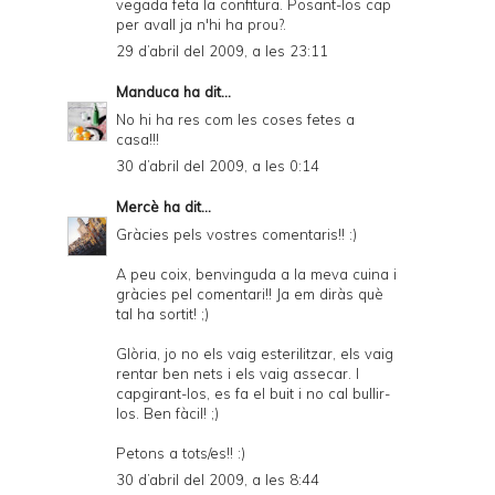
vegada feta la confitura. Posant-los cap
per avall ja n'hi ha prou?.
29 d’abril del 2009, a les 23:11
Manduca
ha dit...
No hi ha res com les coses fetes a
casa!!!
30 d’abril del 2009, a les 0:14
Mercè
ha dit...
Gràcies pels vostres comentaris!! :)
A peu coix, benvinguda a la meva cuina i
gràcies pel comentari!! Ja em diràs què
tal ha sortit! ;)
Glòria, jo no els vaig esterilitzar, els vaig
rentar ben nets i els vaig assecar. I
capgirant-los, es fa el buit i no cal bullir-
los. Ben fàcil! ;)
Petons a tots/es!! :)
30 d’abril del 2009, a les 8:44