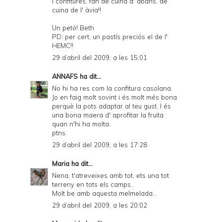
i confitures, fan de cuina d' abans, de
cuina de l' àvia!!
Un petó! Beth
PD: per cert, un pastís preciós el de l'
HEMC!!
29 d’abril del 2009, a les 15:01
ANNAFS
ha dit...
No hi ha res com la confitura casolana.
Jo en faig molt sovint i és molt més bona
perquè la pots adaptar al teu gust. I és
una bona maera d' aprofitar la fruita
quan n'hi ha molta.
ptns.
29 d’abril del 2009, a les 17:28
Maria
ha dit...
Nena, t'atreveixes amb tot, ets una tot
terreny en tots els camps..
Molt be amb aquesta melmelada..
29 d’abril del 2009, a les 20:02