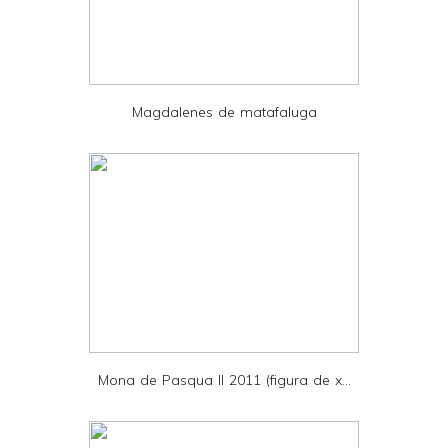
F
r
i
e
Magdalenes de matafaluga
n
d
l
y
a
n
d
P
D
Mona de Pasqua II 2011 (figura de x...
F