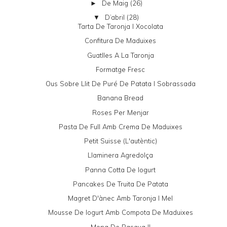
De Maig
(26)
►
D’abril
(28)
▼
Tarta De Taronja I Xocolata
Confitura De Maduixes
Guatlles A La Taronja
Formatge Fresc
Ous Sobre Llit De Puré De Patata I Sobrassada
Banana Bread
Roses Per Menjar
Pasta De Full Amb Crema De Maduixes
Petit Suisse (l'autèntic)
Llaminera Agredolça
Panna Cotta De Iogurt
Pancakes De Truita De Patata
Magret D'ànec Amb Taronja I Mel
Mousse De Iogurt Amb Compota De Maduixes
Mona De Pasqua II