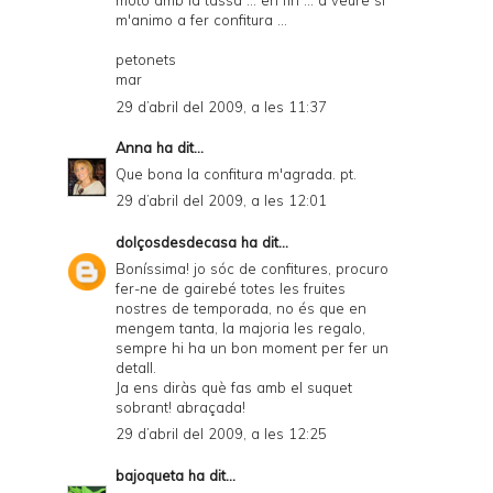
moto amb la tassa ... en fin ... a veure si
m'animo a fer confitura ...
petonets
mar
29 d’abril del 2009, a les 11:37
Anna
ha dit...
Que bona la confitura m'agrada. pt.
29 d’abril del 2009, a les 12:01
dolçosdesdecasa
ha dit...
Boníssima! jo sóc de confitures, procuro
fer-ne de gairebé totes les fruites
nostres de temporada, no és que en
mengem tanta, la majoria les regalo,
sempre hi ha un bon moment per fer un
detall.
Ja ens diràs què fas amb el suquet
sobrant! abraçada!
29 d’abril del 2009, a les 12:25
bajoqueta
ha dit...