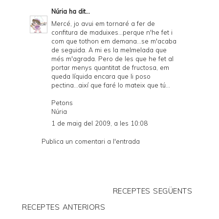
Núria
ha dit...
Mercé, jo avui em tornaré a fer de
confitura de maduixes...perque n'he fet i
com que tothon em demana...se m'acaba
de seguida. A mi es la melmelada que
més m'agrada. Pero de les que he fet al
portar menys quantitat de fructosa, em
queda líquida encara que li poso
pectina...així que faré lo mateix que tú...
Petons
Núria
1 de maig del 2009, a les 10:08
Publica un comentari a l'entrada
RECEPTES SEGÜENTS
RECEPTES ANTERIORS