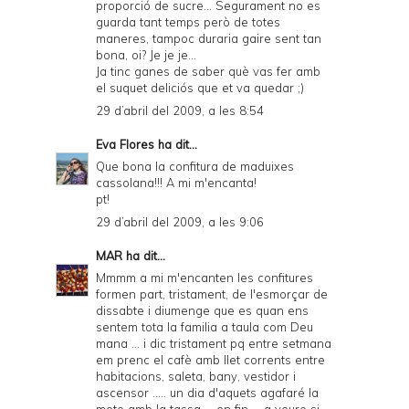
proporció de sucre... Segurament no es
guarda tant temps però de totes
maneres, tampoc duraria gaire sent tan
bona, oi? Je je je...
Ja tinc ganes de saber què vas fer amb
el suquet deliciós que et va quedar ;)
29 d’abril del 2009, a les 8:54
Eva Flores
ha dit...
Que bona la confitura de maduixes
cassolana!!! A mi m'encanta!
pt!
29 d’abril del 2009, a les 9:06
MAR
ha dit...
Mmmm a mi m'encanten les confitures
formen part, tristament, de l'esmorçar de
dissabte i diumenge que es quan ens
sentem tota la familia a taula com Deu
mana ... i dic tristament pq entre setmana
em prenc el cafè amb llet corrents entre
habitacions, saleta, bany, vestidor i
ascensor ..... un dia d'aquets agafaré la