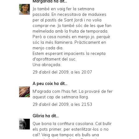
Margarida
ha dit...
Jo també en vaig fer la setmana
passada. En necessitava de maduixes
per al pastís de Sant Jordi i no volia
comprar-ne. Jo també sóc de les que fan
melmelada amb la fruita de temporada.
Però a casa només en menjo jo, perquè
sóc la més llaminera. Pràcticament en
menjo cada dia.
Estem esperant impacients la recepta
d'aprofitament del suc.
Una abraçada.
29 d’abril del 2009, a les 20:07
A peu coix
ha dit...
M'agrada com l'has fet. La provaré de fer
aquest cap de setmana llarg.
29 d’abril del 2009, a les 21:53
Glòria
ha dit...
Que bona la confitura casolana. Cal bullir
els pots primer, per esterilitzar-los o no
cal?. Veig que tampoc els bulls una