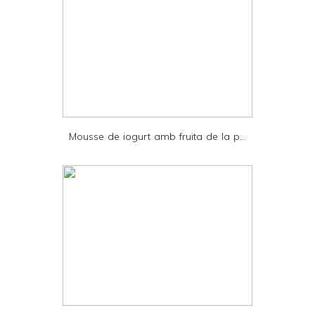
e
r
F
r
i
e
Mousse de iogurt amb fruita de la p...
n
d
l
y
a
n
d
P
D