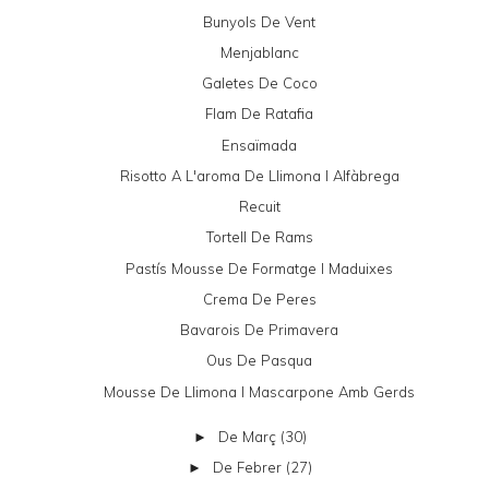
Bunyols De Vent
Menjablanc
Galetes De Coco
Flam De Ratafia
Ensaïmada
Risotto A L'aroma De Llimona I Alfàbrega
Recuit
Tortell De Rams
Pastís Mousse De Formatge I Maduixes
Crema De Peres
Bavarois De Primavera
Ous De Pasqua
Mousse De Llimona I Mascarpone Amb Gerds
De Març
(30)
►
De Febrer
(27)
►