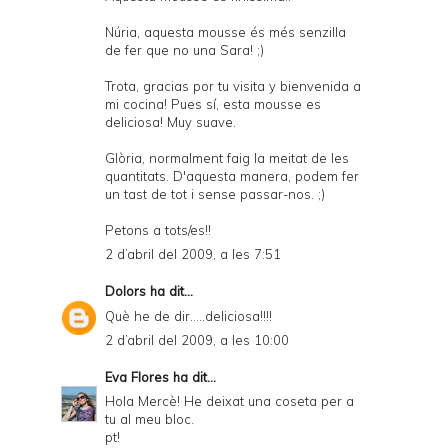
Núria, aquesta mousse és més senzilla
de fer que no una Sara! ;)
Trota, gracias por tu visita y bienvenida a
mi cocina! Pues sí, esta mousse es
deliciosa! Muy suave.
Glòria, normalment faig la meitat de les
quantitats. D'aquesta manera, podem fer
un tast de tot i sense passar-nos. ;)
Petons a tots/es!!
2 d’abril del 2009, a les 7:51
Dolors
ha dit...
Què he de dir.....deliciosa!!!!
2 d’abril del 2009, a les 10:00
Eva Flores
ha dit...
Hola Mercè! He deixat una coseta per a
tu al meu bloc.
pt!