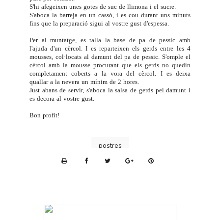
S'hi afegeixen unes gotes de suc de llimona i el sucre.
S'aboca la barreja en un cassó, i es cou durant uns minuts
fins que la preparació sigui al vostre gust d'espessa.
Per al muntatge, es talla la base de pa de pessic amb
l'ajuda d'un cèrcol. I es reparteixen els gerds entre les 4
mousses, col·locats al damunt del pa de pessic. S'omple el
cèrcol amb la mousse procurant que els gerds no quedin
completament coberts a la vora del cèrcol. I es deixa
quallar a la nevera un mínim de 2 hores.
Just abans de servir, s'aboca la salsa de gerds pel damunt i
es decora al vostre gust.
Bon profit!
postres
P
r
i
n
t