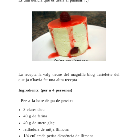
És una delícia que es desfà al paladar!! ;)
La recepta la vaig treure del magnífic blog
Tartelette
del
que ja n'havia fet una altra
recepta
.
Ingredients: (per a 4 persones)
- Per a la base de pa de pessic:
3 clares d'ou
40 g de farina
40 g de sucre glaç
ratlladura de mitja llimona
1/4 cullerada petita d'essència de llimona