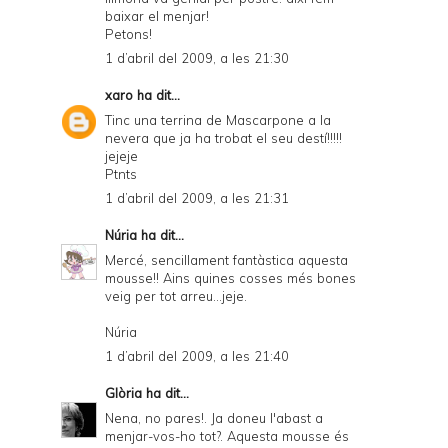
baixar el menjar!
Petons!
1 d’abril del 2009, a les 21:30
xaro
ha dit...
Tinc una terrina de Mascarpone a la
nevera que ja ha trobat el seu destí!!!!!
jejeje
Ptnts
1 d’abril del 2009, a les 21:31
Núria
ha dit...
Mercé, sencillament fantàstica aquesta
mousse!! Ains quines cosses més bones
veig per tot arreu...jeje.
Núria
1 d’abril del 2009, a les 21:40
Glòria
ha dit...
Nena, no pares!. Ja doneu l'abast a
menjar-vos-ho tot?. Aquesta mousse és