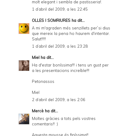
molt elegant i sembla de pastisseria!.
1 d’abril del 2009, a les 22:45
OLLES I SOMRIURES
ha dit...
A mi m'agraden més senzillets per`si dius
que mereix la pena ho haurem d'intentar.
Salut!!!!!
1 d’abril del 2009, a les 23:28
Miel
ha dit...
Ha d'estar boníssima!!! i tens un gust per
a les presentacions increíble!!!
Petonassos
Miel
2 d’abril del 2009, a les 2:06
Mercè
ha dit...
Moltes gràcies a tots pels vostres
comentaris!! :)
Aquesta mousse és finíssima!!