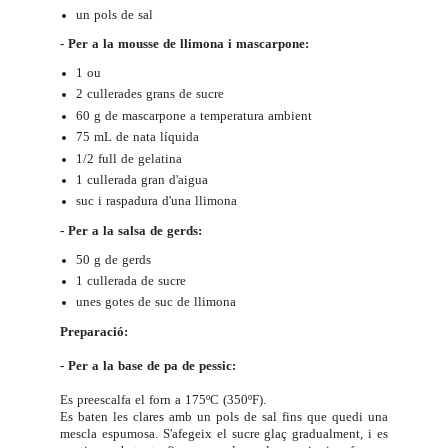
un pols de sal
- Per a la mousse de llimona i mascarpone:
1 ou
2 cullerades grans de sucre
60 g de mascarpone a temperatura ambient
75 mL de nata líquida
1/2 full de gelatina
1 cullerada gran d'aigua
suc i raspadura d'una llimona
- Per a la salsa de gerds:
50 g de gerds
1 cullerada de sucre
unes gotes de suc de llimona
Preparació:
- Per a la base de pa de pessic:
Es preescalfa el forn a 175ºC (350ºF).
Es baten les clares amb un pols de sal fins que quedi una
mescla espumosa. S'afegeix el sucre glaç gradualment, i es