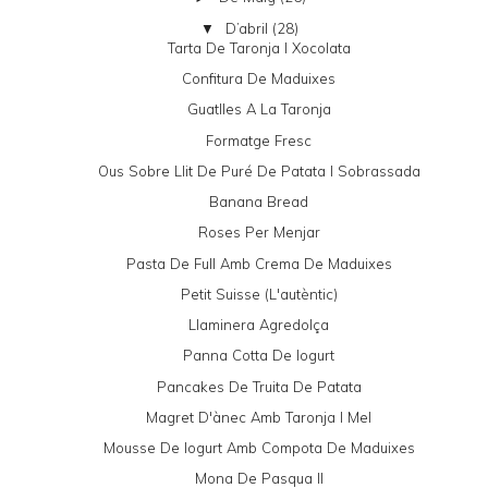
D’abril
(28)
▼
Tarta De Taronja I Xocolata
Confitura De Maduixes
Guatlles A La Taronja
Formatge Fresc
Ous Sobre Llit De Puré De Patata I Sobrassada
Banana Bread
Roses Per Menjar
Pasta De Full Amb Crema De Maduixes
Petit Suisse (l'autèntic)
Llaminera Agredolça
Panna Cotta De Iogurt
Pancakes De Truita De Patata
Magret D'ànec Amb Taronja I Mel
Mousse De Iogurt Amb Compota De Maduixes
Mona De Pasqua II