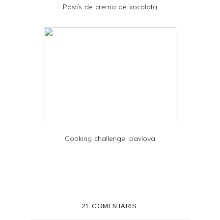
Pastís de crema de xocolata
F
Cooking challenge: pavlova
21 COMENTARIS: