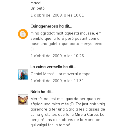
maca!
Un petó.
1 d’abril del 2009, a les 10:01
Cuinagenerosa
ha dit...
m'ha agradat molt aquesta mousse, em
sembla que la faré però posant com a
base una galeta, que porta menys feina
;))
1 d’abril del 2009, a les 10:26
La cuina vermella
ha dit...
Genial Mercè! i primaveral a tope!!
1 d’abril del 2009, a les 11:31
Núria
ha dit...
Mercè, aquest me'l guardo per quan en
sàpiga una mica més ;D. Tot just ahir vaig
aprendre a fer una Sara a les classes de
cuina gratuites que fa la Mireia Carbó. La
penjaré uns dies abans de la Mona per
qui vulgui fer-la també.