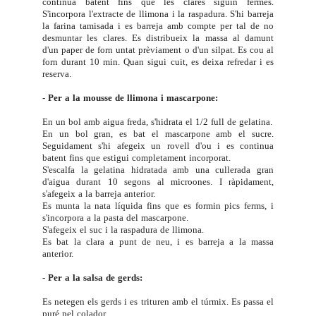
continua batent fins que les clares siguin fermes.
S'incorpora l'extracte de llimona i la raspadura. S'hi barreja
la farina tamisada i es barreja amb compte per tal de no
desmuntar les clares. Es distribueix la massa al damunt
d'un paper de forn untat prèviament o d'un silpat. Es cou al
forn durant 10 min
. Quan sigui cuit, es deixa refredar i es
reserva.
- Per a la mousse de llimona i mascarpone:
En un bol amb aigua freda, s'hidrata el 1/2 full de gelatina.
En un bol gran, es bat el mascarpone amb el sucre.
Seguidament s'hi afegeix un rovell d'ou i es continua
batent fins que estigui completament incorporat.
S'escalfa la gelatina hidratada amb una cullerada gran
d'aigua durant 10 segons al microones. I ràpidament,
s'afegeix a la barreja anterior.
Es munta la nata líquida fins que es formin pics ferms, i
s'incorpora a la pasta del mascarpone.
S'afegeix el suc i la raspadura de llimona.
Es bat la clara a punt de neu, i es barreja a la massa
anterior.
- Per a la salsa de gerds:
Es netegen els gerds i es trituren amb el túrmix. Es passa el
puré pel colador.