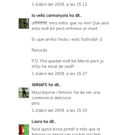
1 d’abril del 2009, a les 15:12
la vella carmanyola
ha dit...
ufffffffffff, mira millor que no miri! Que això
esta molt bó però enfreixa un munt.
Es que arriba l'estiu i estic fustrada! :((
Records
P.D: t'ha quedat molt bé Mercè però jo
m'ho he mirat de reull!!
1 d’abril del 2009, a les 15:27
ANNAFS
ha dit...
Mascarpone i llimona: ha de ser una
combinació deliciosa.
ptns.
1 d’abril del 2009, a les 15:33
Laura
ha dit...
Noia quina bona pinta!! a més que la
llimona va genial per postre! així fem