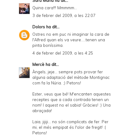
Sara Maria
ha dit...
Quina cara!!! Mmmmm...
3 de febrer del 2009, a les 22:07
Dolors
ha dit...
Ostres no em puc ni imaginar la cara de
l'Alfred quan els va veure.....tenen una
pinta boníssima.
4 de febrer del 2009, a les 4:25
Mercè
ha dit...
Àngels, jeje... sempre pots provar fer
alguna adaptació del mètode Montignac
com fa la Núria. ;) Petons!
Ester, veus que bé! M'encanten aquestes
receptes que a cada contrada tenen un
nom! I aquest no el sabia! Gràcies! :) Una
abraçada!
Laia, jijiji... no són complicats de fer. Per
mi, el més empipat és l'olor de fregit! :(
Petons!