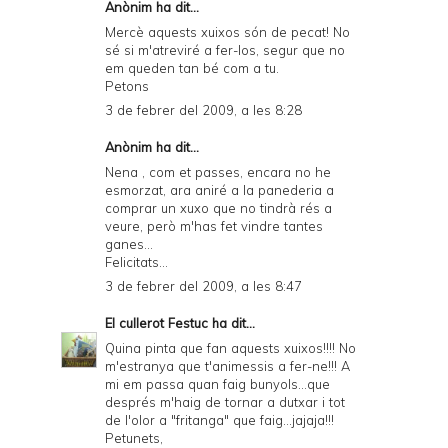
Anònim ha dit...
P
Mercè aquests xuixos són de pecat! No
D
sé si m'atreviré a fer-los, segur que no
em queden tan bé com a tu.
F
Petons
3 de febrer del 2009, a les 8:28
Anònim ha dit...
Nena , com et passes, encara no he
esmorzat, ara aniré a la panederia a
comprar un xuxo que no tindrà rés a
veure, però m'has fet vindre tantes
ganes...
Felicitats...
3 de febrer del 2009, a les 8:47
El cullerot Festuc
ha dit...
Quina pinta que fan aquests xuixos!!!! No
m'estranya que t'animessis a fer-ne!!! A
mi em passa quan faig bunyols...que
després m'haig de tornar a dutxar i tot
de l'olor a "fritanga" que faig...jajaja!!!
Petunets,