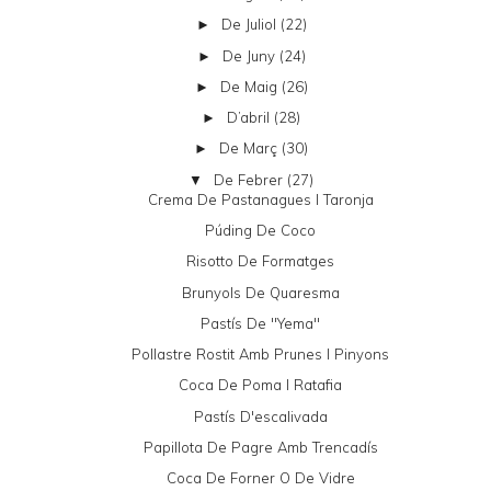
De Juliol
(22)
►
De Juny
(24)
►
De Maig
(26)
►
D’abril
(28)
►
De Març
(30)
►
De Febrer
(27)
▼
Crema De Pastanagues I Taronja
Púding De Coco
Risotto De Formatges
Brunyols De Quaresma
Pastís De "yema"
Pollastre Rostit Amb Prunes I Pinyons
Coca De Poma I Ratafia
Pastís D'escalivada
Papillota De Pagre Amb Trencadís
Coca De Forner O De Vidre