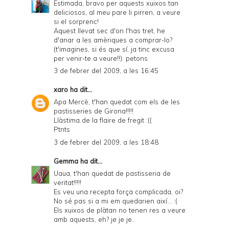
Estimada, bravo per aquests xuixos tan
deliciosos, al meu pare li pirren, a veure
si el sorprenc!
Aquest llevat sec d'on l'has tret, he
d'anar a les amèriques a comprar-lo?
(t'imagines, si és que sí, ja tinc excusa
per venir-te a veure!!). petons
3 de febrer del 2009, a les 16:45
xaro
ha dit...
Apa Mercè, t'han quedat com els de les
pastisseries de Girona!!!!!
Llàstima de la flaire de fregit :((
Ptnts
3 de febrer del 2009, a les 18:48
Gemma
ha dit...
Uaua, t'han quedat de pastisseria de
veritat!!!!!
Es veu una recepta força complicada, oi?
No sé pas si a mi em quedarien així... :(
Els xuixos de plàtan no tenen res a veure
amb aquests, eh? je je je..