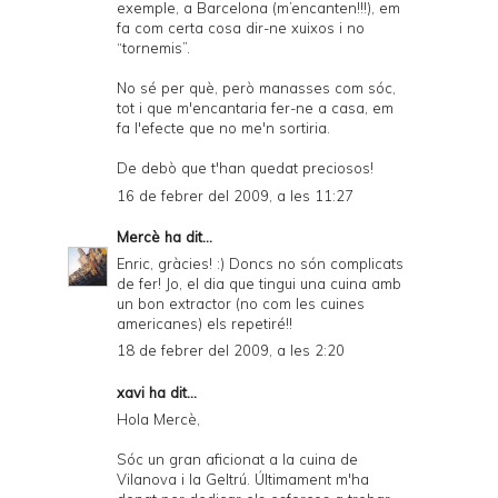
exemple, a Barcelona (m’encanten!!!), em
fa com certa cosa dir-ne xuixos i no
“tornemis”.
No sé per què, però manasses com sóc,
tot i que m'encantaria fer-ne a casa, em
fa l'efecte que no me'n sortiria.
De debò que t'han quedat preciosos!
16 de febrer del 2009, a les 11:27
Mercè
ha dit...
Enric, gràcies! :) Doncs no són complicats
de fer! Jo, el dia que tingui una cuina amb
un bon extractor (no com les cuines
americanes) els repetiré!!
18 de febrer del 2009, a les 2:20
xavi
ha dit...
Hola Mercè,
Sóc un gran aficionat a la cuina de
Vilanova i la Geltrú. Últimament m'ha