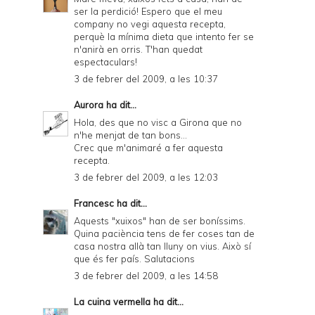
ser la perdició! Espero que el meu
company no vegi aquesta recepta,
perquè la mínima dieta que intento fer se
n'anirà en orris. T'han quedat
espectaculars!
3 de febrer del 2009, a les 10:37
Aurora
ha dit...
Hola, des que no visc a Girona que no
n'he menjat de tan bons...
Crec que m'animaré a fer aquesta
recepta.
3 de febrer del 2009, a les 12:03
Francesc
ha dit...
Aquests "xuixos" han de ser boníssims.
Quina paciència tens de fer coses tan de
casa nostra allà tan lluny on vius. Això sí
que és fer país. Salutacions
3 de febrer del 2009, a les 14:58
La cuina vermella
ha dit...