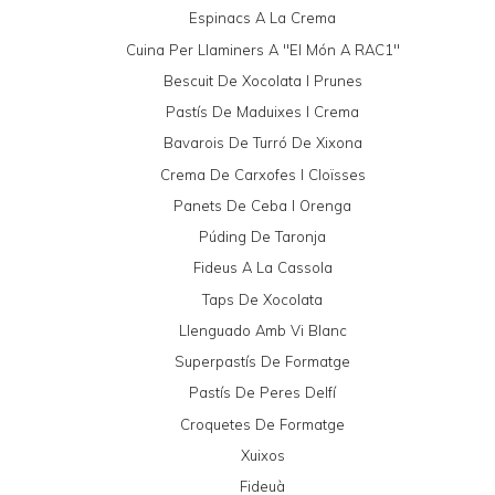
Espinacs A La Crema
Cuina Per Llaminers A "El Món A RAC1"
Bescuit De Xocolata I Prunes
Pastís De Maduixes I Crema
Bavarois De Turró De Xixona
Crema De Carxofes I Cloïsses
Panets De Ceba I Orenga
Púding De Taronja
Fideus A La Cassola
Taps De Xocolata
Llenguado Amb Vi Blanc
Superpastís De Formatge
Pastís De Peres Delfí
Croquetes De Formatge
Xuixos
Fideuà