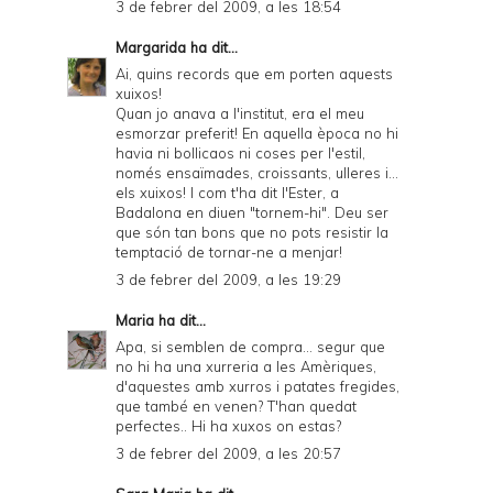
3 de febrer del 2009, a les 18:54
Margarida
ha dit...
Ai, quins records que em porten aquests
xuixos!
Quan jo anava a l'institut, era el meu
esmorzar preferit! En aquella època no hi
havia ni bollicaos ni coses per l'estil,
només ensaïmades, croissants, ulleres i...
els xuixos! I com t'ha dit l'Ester, a
Badalona en diuen "tornem-hi". Deu ser
que són tan bons que no pots resistir la
temptació de tornar-ne a menjar!
3 de febrer del 2009, a les 19:29
Maria
ha dit...
Apa, si semblen de compra... segur que
no hi ha una xurreria a les Amèriques,
d'aquestes amb xurros i patates fregides,
que també en venen? T'han quedat
perfectes.. Hi ha xuxos on estas?
3 de febrer del 2009, a les 20:57