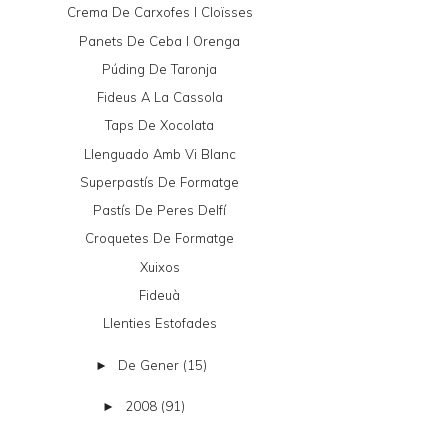
Crema De Carxofes I Cloïsses
Panets De Ceba I Orenga
Púding De Taronja
Fideus A La Cassola
Taps De Xocolata
Llenguado Amb Vi Blanc
Superpastís De Formatge
Pastís De Peres Delfí
Croquetes De Formatge
Xuixos
Fideuà
Llenties Estofades
De Gener
(15)
►
2008
(91)
►