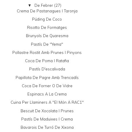
De Febrer
(27)
▼
Crema De Pastanagues I Taronja
Púding De Coco
Risotto De Formatges
Brunyols De Quaresma
Pastís De "yema"
Pollastre Rostit Amb Prunes I Pinyons
Coca De Poma I Ratafia
Pastís D'escalivada
Papillota De Pagre Amb Trencadís
Coca De Forner O De Vidre
Espinacs A La Crema
Cuina Per Llaminers A "El Món A RAC1"
Bescuit De Xocolata I Prunes
Pastís De Maduixes I Crema
Bavarois De Turró De Xixona