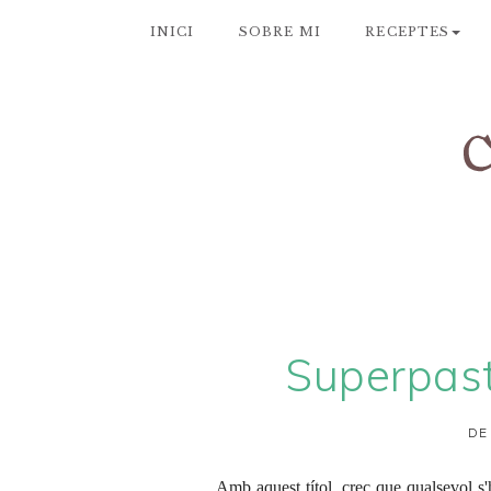
INICI
SOBRE MI
RECEPTES
Superpast
DE
Amb aquest títol, crec que qualsevol s'