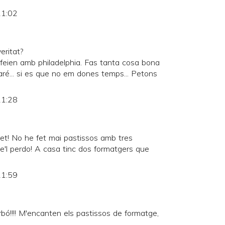
21:02
eritat?
 feien amb philadelphia. Fas tanta cosa bona
ovaré... si es que no em dones temps... Petons
21:28
ret! No he fet mai pastissos amb tres
'l perdo! A casa tinc dos formatgers que
21:59
ó!!!! M'encanten els pastissos de formatge,