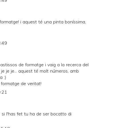
8:49
ormatge! i aquest té una pinta boníssima,
8:49
stissos de formatge i vaig a la recerca del
je je je... aquest té molt números, amb
a :)
formatge de veritat!
9:21
i si l'has fet tu ha de ser bocatto di