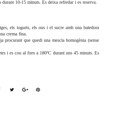
n durant 10-15 minuts. Es deixa refredar i es reserva.
ges, els iogurts, els ous i el sucre amb una batedora
una crema fina.
arreja procurant que quedi una mescla homogènia (sense
etes i es cou al forn a 180ºC durant uns 45 minuts. Es