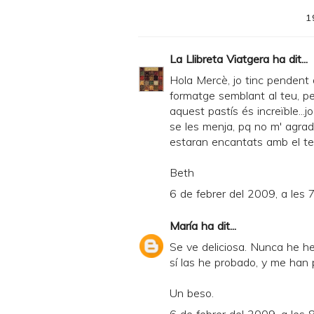
e
1
r
F
La Llibreta Viatgera
ha dit...
r
Hola Mercè, jo tinc pendent 
i
formatge semblant al teu, per
aquest pastís és increïble...j
e
se les menja, pq no m' agrad
n
estaran encantats amb el te
d
Beth
l
6 de febrer del 2009, a les 
y
a
María
ha dit...
n
Se ve deliciosa. Nunca he h
d
sí las he probado, y me han 
P
Un beso.
D