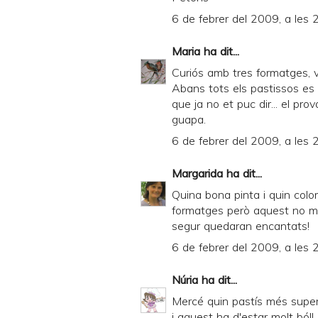
6 de febrer del 2009, a les 
Maria
ha dit...
Curiós amb tres formatges, v
Abans tots els pastissos es
que ja no et puc dir... el pr
guapa.
6 de febrer del 2009, a les 
Margarida
ha dit...
Quina bona pinta i quin colo
formatges però aquest no me
segur quedaran encantats!
6 de febrer del 2009, a les 
Núria
ha dit...
Mercé quin pastís més superb
i aquest ha d'estar molt bó!!