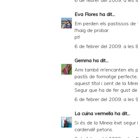
6 de febrer del 2009, a les 
F
Eva Flores
ha dit...
Em perden els pastissos de f
l'haig de probar.
pt!
6 de febrer del 2009, a les 
Gemma
ha dit...
Ami també m'encanten els pa
pastís de formatge perfecte, 
aquest títol i sent de la Mirei
Segur que ha de fer gust de 
6 de febrer del 2009, a les 
La cuina vermella
ha dit...
Si és de la Mireia èxit segur 
cardenali! petons.