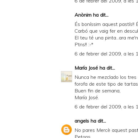
6 de febrer del 2009, a les 
Anònim ha dit...
És boníssim aquest pastís!! 
Carbó que vaig fer en descubr
El teu té una pinta...ara me'
Ptns!! :-*
6 de febrer del 2009, a les 
María José
ha dit...
Nunca he mezclado los tres 
forofa de este tipo de tartas
Buen fin de semana,
María José.
6 de febrer del 2009, a les 
angels
ha dit...
No pares Mercè aquest pastís
Petons