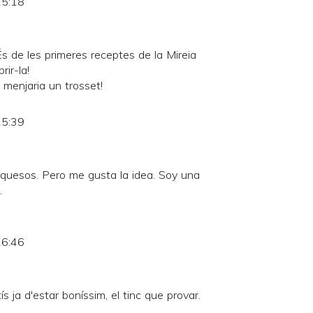
15:18
És de les primeres receptes de la Mireia
ir-la!
n menjaria un trosset!
15:39
quesos. Pero me gusta la idea. Soy una
.
16:46
 ja d'estar boníssim, el tinc que provar.