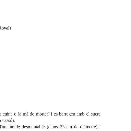
Royal)
de cuina o la mà de morter) i es barregen amb el sucre
 cassó).
s d'un motlle desmuntable (d'uns 23 cm de diàmetre) i