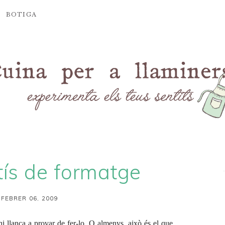
BOTIGA
ís de formatge
 FEBRER 06, 2009
hi llança a provar de fer-lo. O almenys, això és el que