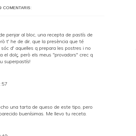
9 COMENTARIS:
de penjar al bloc, una recepta de pastís de
ò t' he de dir, que la presència que té
o sóc d' aquelles q prepara les postres i no
a el dolç, però els meus "provadors" crec q
u superpastís!
7:57
echo una tarta de queso de este tipo, pero
parecido buenísimas. Me llevo tu receta.