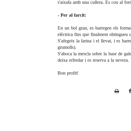
s'aixafa amb una cullera. Es cou al for
- Per al farcit:
En un bol gran, es barregen els format
elèctrica fins que finalment obtingueu 
S'afegeix la farina i el llevat, i es b
grumolls).
S'aboca la mescla sobre la base de gal
deixa refredar i es reserva a la nevera.
Bon profit!
P
r
i
n
t