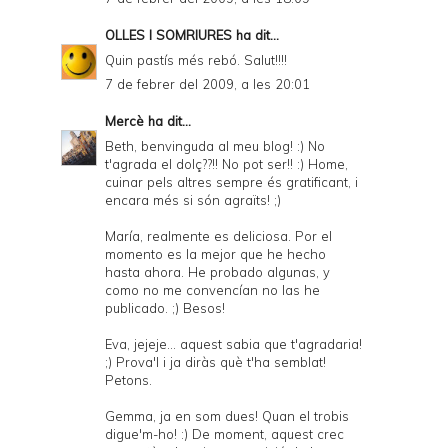
OLLES I SOMRIURES
ha dit...
Quin pastís més rebó. Salut!!!!
7 de febrer del 2009, a les 20:01
Mercè
ha dit...
Beth, benvinguda al meu blog! :) No
t'agrada el dolç??!! No pot ser!! :) Home,
cuinar pels altres sempre és gratificant, i
encara més si són agraïts! ;)
María, realmente es deliciosa. Por el
momento es la mejor que he hecho
hasta ahora. He probado algunas, y
como no me convencían no las he
publicado. ;) Besos!
Eva, jejeje... aquest sabia que t'agradaria!
;) Prova'l i ja diràs què t'ha semblat!
Petons.
Gemma, ja en som dues! Quan el trobis
digue'm-ho! :) De moment, aquest crec