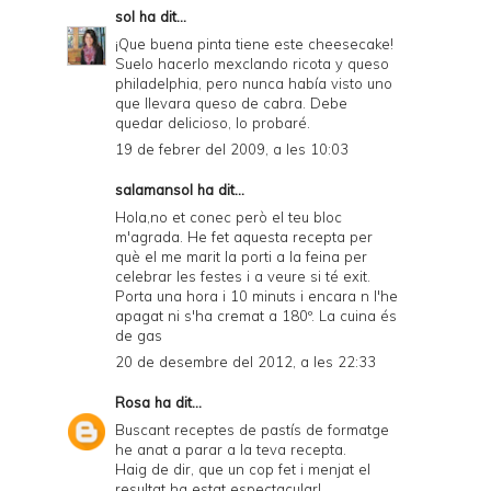
sol
ha dit...
¡Que buena pinta tiene este cheesecake!
Suelo hacerlo mexclando ricota y queso
philadelphia, pero nunca había visto uno
que llevara queso de cabra. Debe
quedar delicioso, lo probaré.
19 de febrer del 2009, a les 10:03
salamansol ha dit...
Hola,no et conec però el teu bloc
m'agrada. He fet aquesta recepta per
què el me marit la porti a la feina per
celebrar les festes i a veure si té exit.
Porta una hora i 10 minuts i encara n l'he
apagat ni s'ha cremat a 180º. La cuina és
de gas
20 de desembre del 2012, a les 22:33
Rosa
ha dit...
Buscant receptes de pastís de formatge
he anat a parar a la teva recepta.
Haig de dir, que un cop fet i menjat el
resultat ha estat espectacular!