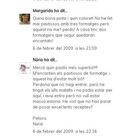
Margarida
ha dit...
Quina bona pinta i quin coloret! No he fet
mai pastissos amb tres formatges però
aquest no me'l perdo! A casa tinc dos
formatgers que segur quedaran
encantats!
6 de febrer del 2009, a les 21:59
Núria
ha dit...
Mercé quin pastís més superbó!!!!
M'encanten els pastissos de formatge, i
aquest ha d'estar molt bó!!
Perdona que no hagi entrar, però he
tingut els ulls malalts i no podia estar per
aquí, i avui entro però no vull estar
massa estona. He vist que no has parat
de posar excel.lents receptes!!
Petons
Núria
6 de febrer del 2009, a les 22:16