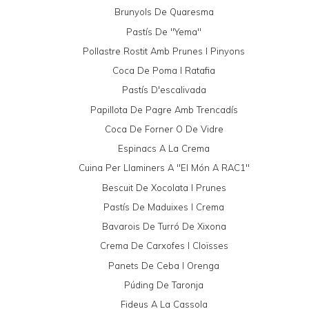
Brunyols De Quaresma
Pastís De "yema"
Pollastre Rostit Amb Prunes I Pinyons
Coca De Poma I Ratafia
Pastís D'escalivada
Papillota De Pagre Amb Trencadís
Coca De Forner O De Vidre
Espinacs A La Crema
Cuina Per Llaminers A "El Món A RAC1"
Bescuit De Xocolata I Prunes
Pastís De Maduixes I Crema
Bavarois De Turró De Xixona
Crema De Carxofes I Cloïsses
Panets De Ceba I Orenga
Púding De Taronja
Fideus A La Cassola