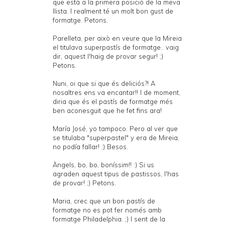
que està a la primera posició de la meva
llista. I realment té un molt bon gust de
formatge. Petons.
Parelleta, per això en veure que la Mireia
el titulava superpastís de formatge.. vaig
dir, aquest l'haig de provar segur! ;)
Petons.
Nuni, oi que si que és deliciós?! A
nosaltres ens va encantar!! I de moment,
diria que és el pastís de formatge més
ben aconesguit que he fet fins ara!
María José, yo tampoco. Pero al ver que
se titulaba "superpastel" y era de Mireia,
no podía fallar! ;) Besos.
Àngels, bo, bo, boníssim!! :) Si us
agraden aquest tipus de pastissos, l'has
de provar! ;) Petons.
Maria, crec que un bon pastís de
formatge no es pot fer només amb
formatge Philadelphia. ;) I sent de la