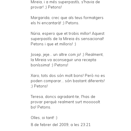
Mireia, i a més superpastís, s'havia de
provar! ;) Petons!
Margarida, crec que als teus formatgers
els hi encantarà! ;) Petons.
Núria, espero que et trobis millor! Aquest
superpastís de la Mireia és sensacional!
Petons i que et milloris! :)
Josep, jeje... un altre com jo! ;) Realment,
la Mireia va aconseguir una recepta
boníssima! :) Petons!
Xaro, tots dos són molt bons! Però no es
poden comparar... són bastant diferents!
;) Petons!
Teresa, doncs agradant-te, l'has de
provar perquè realment surt mooooolt
bo! Petons.
Olles, oi tant! :)
8 de febrer del 2009, a les 23:21