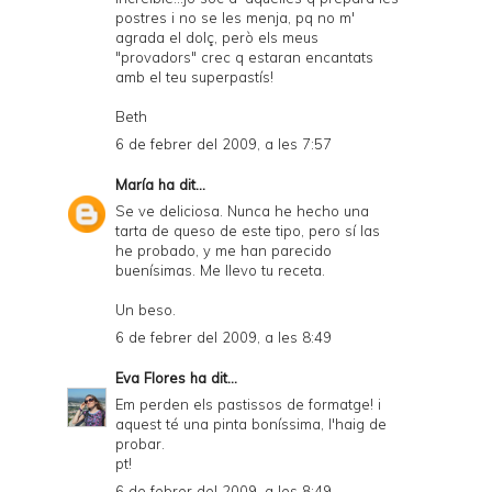
n
postres i no se les menja, pq no m'
agrada el dolç, però els meus
d
"provadors" crec q estaran encantats
l
amb el teu superpastís!
y
Beth
a
6 de febrer del 2009, a les 7:57
n
María
ha dit...
d
Se ve deliciosa. Nunca he hecho una
tarta de queso de este tipo, pero sí las
P
he probado, y me han parecido
buenísimas. Me llevo tu receta.
D
F
Un beso.
6 de febrer del 2009, a les 8:49
Eva Flores
ha dit...
Em perden els pastissos de formatge! i
aquest té una pinta boníssima, l'haig de
probar.
pt!
6 de febrer del 2009, a les 8:49