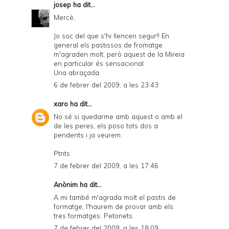
josep
ha dit...
Mercè,
Jo soc del que s'hi llencen segur!! En
general els pastissos de fromatge
m'agraden molt, però aquest de la Mireia
en particular és sensacional.
Una abraçada
6 de febrer del 2009, a les 23:43
xaro
ha dit...
No sé si quedarme amb aquest o amb el
de les peres, els poso tots dos a
pendents i ja veurem.
Ptnts
7 de febrer del 2009, a les 17:46
Anònim ha dit...
A mi també m'agrada molt el pastis de
formatge, l'haurem de provar amb els
tres formatges. Petonets.
7 de febrer del 2009, a les 18:09