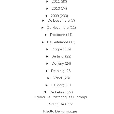
2011
(80)
►
2010
(74)
►
2009
(233)
▼
De Desembre
(7)
►
De Novembre
(11)
►
D’octubre
(14)
►
De Setembre
(13)
►
D’agost
(16)
►
De Juliol
(22)
►
De Juny
(24)
►
De Maig
(26)
►
D’abril
(28)
►
De Març
(30)
►
De Febrer
(27)
▼
Crema De Pastanagues I Taronja
Púding De Coco
Risotto De Formatges