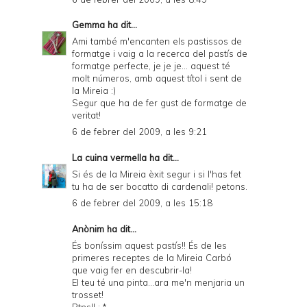
Gemma
ha dit...
Ami també m'encanten els pastissos de
formatge i vaig a la recerca del pastís de
formatge perfecte, je je je... aquest té
molt números, amb aquest títol i sent de
la Mireia :)
Segur que ha de fer gust de formatge de
veritat!
6 de febrer del 2009, a les 9:21
La cuina vermella
ha dit...
Si és de la Mireia èxit segur i si l'has fet
tu ha de ser bocatto di cardenali! petons.
6 de febrer del 2009, a les 15:18
Anònim ha dit...
És boníssim aquest pastís!! És de les
primeres receptes de la Mireia Carbó
que vaig fer en descubrir-la!
El teu té una pinta...ara me'n menjaria un
trosset!