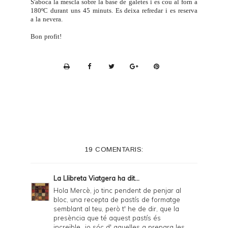
S'aboca la mescla sobre la base de galetes i es cou al forn a
180ºC durant uns 45 minuts. Es deixa refredar i es reserva
a la nevera.
Bon profit!
P
r
i
n
t
e
19 COMENTARIS:
r
F
La Llibreta Viatgera
ha dit...
r
Hola Mercè, jo tinc pendent de penjar al
bloc, una recepta de pastís de formatge
i
semblant al teu, però t' he de dir, que la
e
presència que té aquest pastís és
increïble...jo sóc d' aquelles q prepara les