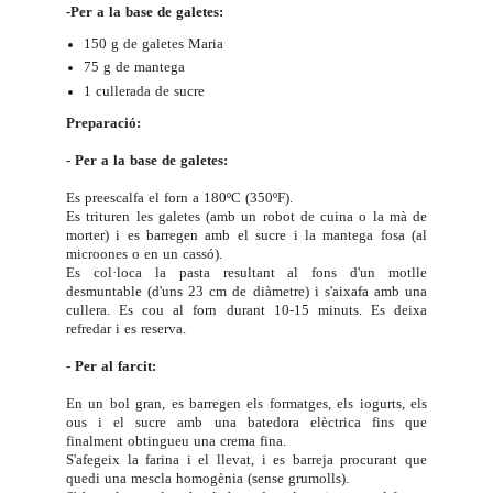
-Per a la base de galetes:
150 g de galetes Maria
75 g de mantega
1 cullerada de sucre
Preparació:
- Per a la base de galetes:
Es preescalfa el forn a 180ºC (350ºF).
Es trituren les galetes (amb un robot de cuina o la mà de
morter) i es barregen amb el sucre i la mantega fosa (al
microones o en un cassó).
Es col·loca la pasta resultant al fons d'un motlle
desmuntable (d'uns 23 cm de diàmetre) i s'aixafa amb una
cullera. Es cou al forn durant 10-15 minuts. Es deixa
refredar i es reserva.
- Per al farcit:
En un bol gran, es barregen els formatges, els iogurts, els
ous i el sucre amb una batedora elèctrica fins que
finalment obtingueu una crema fina.
S'afegeix la farina i el llevat, i es barreja procurant que
quedi una mescla homogènia (sense grumolls).