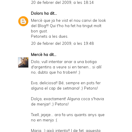
20 de febrer del 2009, a les 18:14
Dolors
ha dit...
Mercè que ja he vist el nou canvi de look
del Blog!!! Qui t'ho ha fet ha tingut molt
bon gust.
Petonets a les dues.
20 de febrer del 2009, a les 19:48
Mercè
ha dit...
Dolo, vull intentar anar a una botiga
d'argentins a veure si en tenen... si allí
no, dubto que ho trobem! ;)
Eva, deliciosa!! Bé, sempre en pots fer
alguna el cap de setmana! ;) Petons!
Dolça, exactament! Alguna coca s'havia
de menjar! ;) Petons!
Txell, jejeje... ara fa uns quants anys que
no en menjo :(
Maria, :) això intento!! I de fet, aquesta