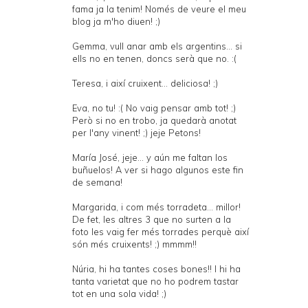
fama ja la tenim! Només de veure el meu
blog ja m'ho diuen! ;)
Gemma, vull anar amb els argentins... si
ells no en tenen, doncs serà que no. :(
Teresa, i així cruixent... deliciosa! ;)
Eva, no tu! :( No vaig pensar amb tot! ;)
Però si no en trobo, ja quedarà anotat
per l'any vinent! ;) jeje Petons!
María José, jeje... y aún me faltan los
buñuelos! A ver si hago algunos este fin
de semana!
Margarida, i com més torradeta... millor!
De fet, les altres 3 que no surten a la
foto les vaig fer més torrades perquè així
són més cruixents! ;) mmmm!!
Núria, hi ha tantes coses bones!! I hi ha
tanta varietat que no ho podrem tastar
tot en una sola vida! ;)