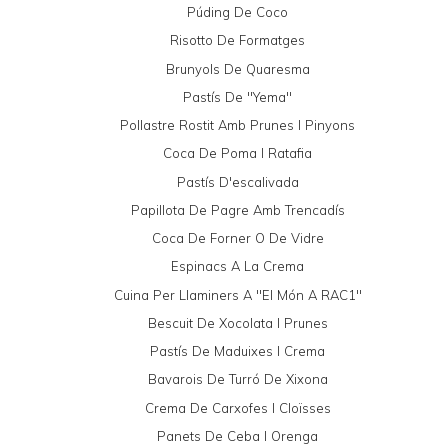
Púding De Coco
Risotto De Formatges
Brunyols De Quaresma
Pastís De "yema"
Pollastre Rostit Amb Prunes I Pinyons
Coca De Poma I Ratafia
Pastís D'escalivada
Papillota De Pagre Amb Trencadís
Coca De Forner O De Vidre
Espinacs A La Crema
Cuina Per Llaminers A "El Món A RAC1"
Bescuit De Xocolata I Prunes
Pastís De Maduixes I Crema
Bavarois De Turró De Xixona
Crema De Carxofes I Cloïsses
Panets De Ceba I Orenga