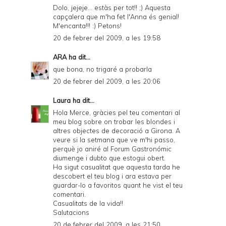
Dolo, jejeje... estàs per tot!! ;) Aquesta
capçalera que m'ha fet l'Anna és genial!
M'encanta!!! :) Petons!
20 de febrer del 2009, a les 19:58
ARA
ha dit...
que bona, no trigaré a probarla
20 de febrer del 2009, a les 20:06
Laura
ha dit...
Hola Merce, gràcies pel teu comentari al
meu blog sobre on trobar les blondes i
altres objectes de decoració a Girona. A
veure si la setmana que ve m'hi passo,
perquè jo aniré al Forum Gastronómic
diumenge i dubto que estogui obert.
Ha sigut casualitat que aquesta tarda he
descobert el teu blog i ara estava per
guardar-lo a favoritos quant he vist el teu
comentari.
Casualitats de la vida!!
Salutacions
20 de febrer del 2009, a les 21:50