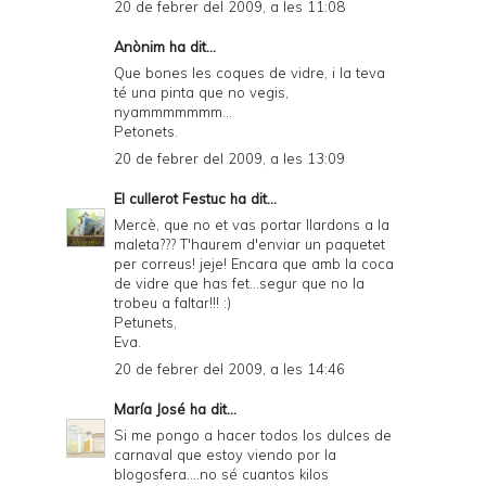
20 de febrer del 2009, a les 11:08
Anònim ha dit...
Que bones les coques de vidre, i la teva
té una pinta que no vegis,
nyammmmmmm...
Petonets.
20 de febrer del 2009, a les 13:09
El cullerot Festuc
ha dit...
Mercè, que no et vas portar llardons a la
maleta??? T'haurem d'enviar un paquetet
per correus! jeje! Encara que amb la coca
de vidre que has fet...segur que no la
trobeu a faltar!!! :)
Petunets,
Eva.
20 de febrer del 2009, a les 14:46
María José
ha dit...
Si me pongo a hacer todos los dulces de
carnaval que estoy viendo por la
blogosfera....no sé cuantos kilos