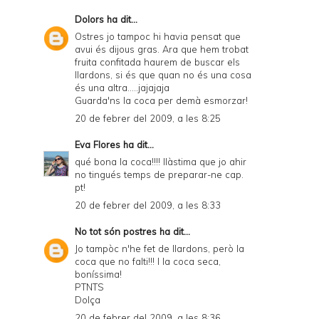
F
Dolors
ha dit...
r
Ostres jo tampoc hi havia pensat que
avui és dijous gras. Ara que hem trobat
i
fruita confitada haurem de buscar els
e
llardons, si és que quan no és una cosa
és una altra.....jajajaja
n
Guarda'ns la coca per demà esmorzar!
d
20 de febrer del 2009, a les 8:25
l
Eva Flores
ha dit...
y
qué bona la coca!!!! llàstima que jo ahir
no tingués temps de preparar-ne cap.
a
pt!
n
20 de febrer del 2009, a les 8:33
d
No tot són postres
ha dit...
P
Jo tampòc n'he fet de llardons, però la
coca que no falti!!! I la coca seca,
D
boníssima!
PTNTS
F
Dolça
20 de febrer del 2009, a les 8:36