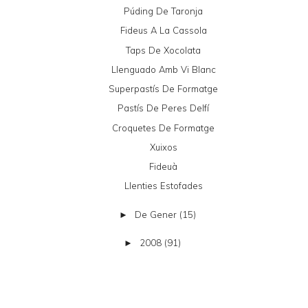
Púding De Taronja
Fideus A La Cassola
Taps De Xocolata
Llenguado Amb Vi Blanc
Superpastís De Formatge
Pastís De Peres Delfí
Croquetes De Formatge
Xuixos
Fideuà
Llenties Estofades
De Gener
(15)
►
2008
(91)
►