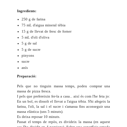
Ingredients:
250 g de farina
75 mL d'aigua mineral tèbia
15 g de llevat de fresc de forner
5 mL d'oli d'oliva
5 g de sal
5 g de sucre
pinyons
sucre
anís
Preparació:
Pels que no tinguin massa temps, podeu comprar una
massa de pizza fresca.
I pels que prefereixin fer-la a casa... així és com l'he feta jo:
En un bol, es dissolt el llevat a l'aigua tèbia. S'hi afegeix la
farina, l'oli, la sal i el sucre i s'amassa fins aconseguir una
massa elàstica (uns 5 minuts).
Es deixa reposar 10 minuts.
Passat el temps de repòs, es divideix la massa (en aquest