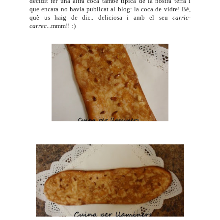
decidit fer una altra coca també típica de la nostra terra i
que encara no havia publicat al blog: la coca de vidre! Bé,
què us haig de dir... deliciosa i amb el seu
carric-
carrec
...mmm!! :)