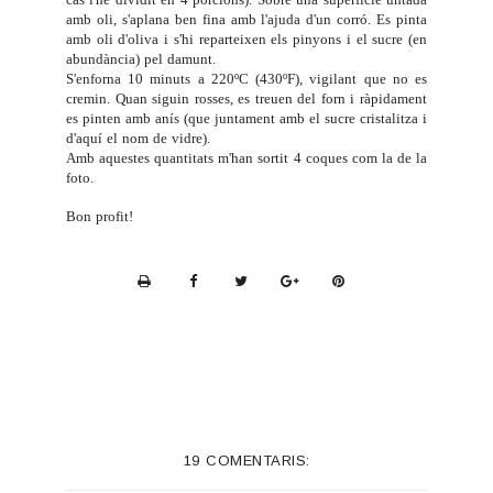
cas l'he dividit en 4 porcions). Sobre una superfície untada
amb oli, s'aplana ben fina amb l'ajuda d'un corró. Es pinta
amb oli d'oliva i s'hi reparteixen els pinyons i el sucre (en
abundància) pel damunt.
S'enforna 10 minuts a 220ºC (430ºF), vigilant que no es
cremin. Quan siguin rosses, es treuen del forn i ràpidament
es pinten amb anís (que juntament amb el sucre cristalitza i
d'aquí el nom de vidre).
Amb aquestes quantitats m'han sortit 4 coques com la de la
foto.
Bon profit!
P
r
i
n
t
e
19 COMENTARIS:
r