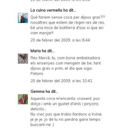
La cuina vermella
ha dit...
Què fariem sense coca per dijous gras???
nosaltres que estem de règim res de res,
bé una mica de botifarra d'ous si que en
vam menjar!!
20 de febrer del 2009, a les 8:44
Maria
ha dit...
Res Mercè, tu, com bona ambaixadora
els ensenyes com mengem de be, tant
dijous gras o prim, el dia que sigui..
Petons
20 de febrer del 2009, a les 10:41
Gemma
ha dit...
Aquesta coca m'encanta, cruixent, poc
dolça i amb un gustet d'anís i pinyons
deliciós...
No crec pas que trobis llardons a Irvine,
je je je, jo de tu no perdria gaire temps
buscant-ne ;)