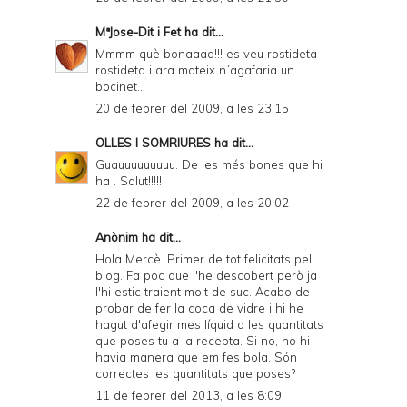
MªJose-Dit i Fet
ha dit...
Mmmm què bonaaaa!!! es veu rostideta
rostideta i ara mateix n´agafaria un
bocinet...
20 de febrer del 2009, a les 23:15
OLLES I SOMRIURES
ha dit...
Guauuuuuuuuu. De les més bones que hi
ha . Salut!!!!!
22 de febrer del 2009, a les 20:02
Anònim ha dit...
Hola Mercè. Primer de tot felicitats pel
blog. Fa poc que l'he descobert però ja
l'hi estic traient molt de suc. Acabo de
probar de fer la coca de vidre i hi he
hagut d'afegir mes líquid a les quantitats
que poses tu a la recepta. Si no, no hi
havia manera que em fes bola. Són
correctes les quantitats que poses?
11 de febrer del 2013, a les 8:09