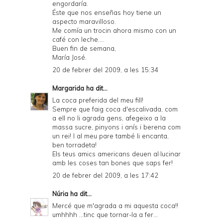
engordaría.
Éste que nos enseñas hoy tiene un
aspecto maravilloso.
Me comía un trocin ahora mismo con un
café con leche....
Buen fin de semana,
María José.
20 de febrer del 2009, a les 15:34
Margarida
ha dit...
La coca preferida del meu fill!
Sempre que faig coca d'escalivada, com
a ell no li agrada gens, afegeixo a la
massa sucre, pinyons i anís i berena com
un rei! I al meu pare també li encanta,
ben torradeta!
Els teus amics americans deuen al·lucinar
amb les coses tan bones que saps fer!
20 de febrer del 2009, a les 17:42
Núria
ha dit...
Mercé que m'agrada a mi aquesta coca!!
umhhhh ...tinc que tornar-la a fer...