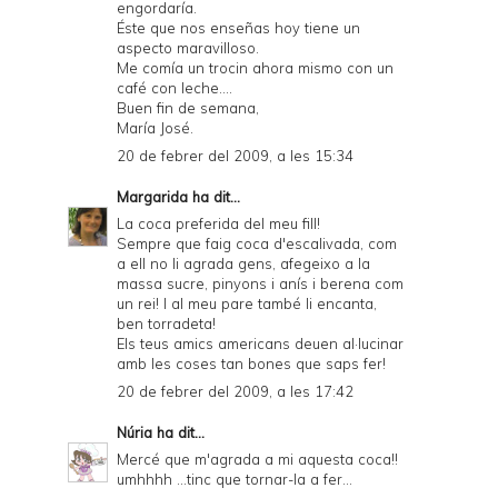
engordaría.
Éste que nos enseñas hoy tiene un
aspecto maravilloso.
Me comía un trocin ahora mismo con un
café con leche....
Buen fin de semana,
María José.
20 de febrer del 2009, a les 15:34
Margarida
ha dit...
La coca preferida del meu fill!
Sempre que faig coca d'escalivada, com
a ell no li agrada gens, afegeixo a la
massa sucre, pinyons i anís i berena com
un rei! I al meu pare també li encanta,
ben torradeta!
Els teus amics americans deuen al·lucinar
amb les coses tan bones que saps fer!
20 de febrer del 2009, a les 17:42
Núria
ha dit...
Mercé que m'agrada a mi aquesta coca!!
umhhhh ...tinc que tornar-la a fer...