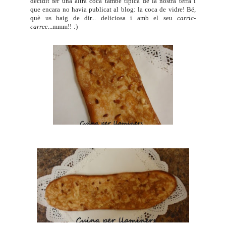
decidit fer una altra coca també típica de la nostra terra i
que encara no havia publicat al blog: la coca de vidre! Bé,
què us haig de dir... deliciosa i amb el seu
carric-
carrec
...mmm!! :)