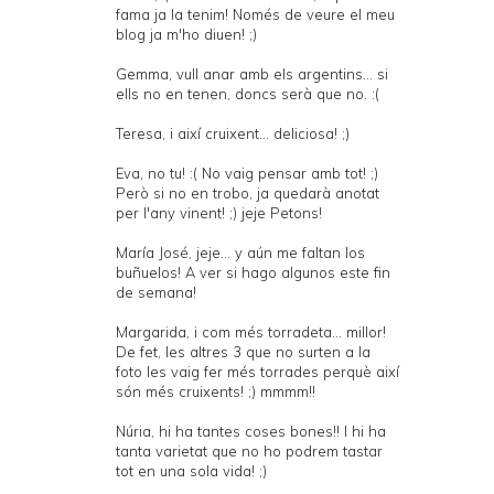
fama ja la tenim! Només de veure el meu
blog ja m'ho diuen! ;)
Gemma, vull anar amb els argentins... si
ells no en tenen, doncs serà que no. :(
Teresa, i així cruixent... deliciosa! ;)
Eva, no tu! :( No vaig pensar amb tot! ;)
Però si no en trobo, ja quedarà anotat
per l'any vinent! ;) jeje Petons!
María José, jeje... y aún me faltan los
buñuelos! A ver si hago algunos este fin
de semana!
Margarida, i com més torradeta... millor!
De fet, les altres 3 que no surten a la
foto les vaig fer més torrades perquè així
són més cruixents! ;) mmmm!!
Núria, hi ha tantes coses bones!! I hi ha
tanta varietat que no ho podrem tastar
tot en una sola vida! ;)