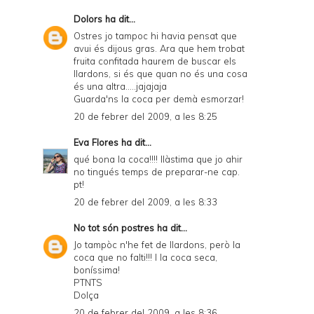
F
Dolors
ha dit...
r
Ostres jo tampoc hi havia pensat que
avui és dijous gras. Ara que hem trobat
i
fruita confitada haurem de buscar els
e
llardons, si és que quan no és una cosa
és una altra.....jajajaja
n
Guarda'ns la coca per demà esmorzar!
d
20 de febrer del 2009, a les 8:25
l
Eva Flores
ha dit...
y
qué bona la coca!!!! llàstima que jo ahir
no tingués temps de preparar-ne cap.
a
pt!
n
20 de febrer del 2009, a les 8:33
d
No tot són postres
ha dit...
P
Jo tampòc n'he fet de llardons, però la
coca que no falti!!! I la coca seca,
D
boníssima!
PTNTS
F
Dolça
20 de febrer del 2009, a les 8:36