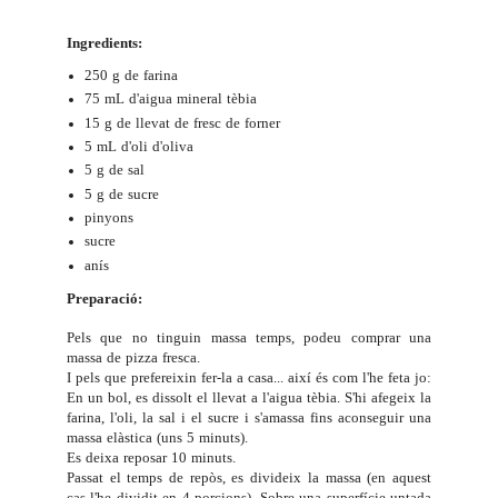
Ingredients:
250 g de farina
75 mL d'aigua mineral tèbia
15 g de llevat de fresc de forner
5 mL d'oli d'oliva
5 g de sal
5 g de sucre
pinyons
sucre
anís
Preparació:
Pels que no tinguin massa temps, podeu comprar una
massa de pizza fresca.
I pels que prefereixin fer-la a casa... així és com l'he feta jo:
En un bol, es dissolt el llevat a l'aigua tèbia. S'hi afegeix la
farina, l'oli, la sal i el sucre i s'amassa fins aconseguir una
massa elàstica (uns 5 minuts).
Es deixa reposar 10 minuts.
Passat el temps de repòs, es divideix la massa (en aquest