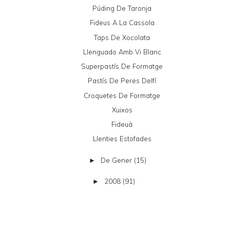
Púding De Taronja
Fideus A La Cassola
Taps De Xocolata
Llenguado Amb Vi Blanc
Superpastís De Formatge
Pastís De Peres Delfí
Croquetes De Formatge
Xuixos
Fideuà
Llenties Estofades
De Gener
(15)
►
2008
(91)
►