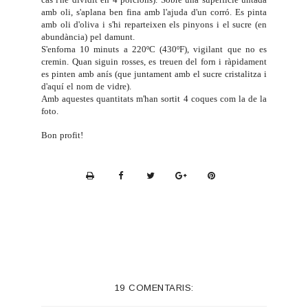
cas l'he dividit en 4 porcions). Sobre una superfície untada
amb oli, s'aplana ben fina amb l'ajuda d'un corró. Es pinta
amb oli d'oliva i s'hi reparteixen els pinyons i el sucre (en
abundància) pel damunt.
S'enforna 10 minuts a 220ºC (430ºF), vigilant que no es
cremin. Quan siguin rosses, es treuen del forn i ràpidament
es pinten amb anís (que juntament amb el sucre cristalitza i
d'aquí el nom de vidre).
Amb aquestes quantitats m'han sortit 4 coques com la de la
foto.
Bon profit!
P
r
i
n
t
e
19 COMENTARIS:
r