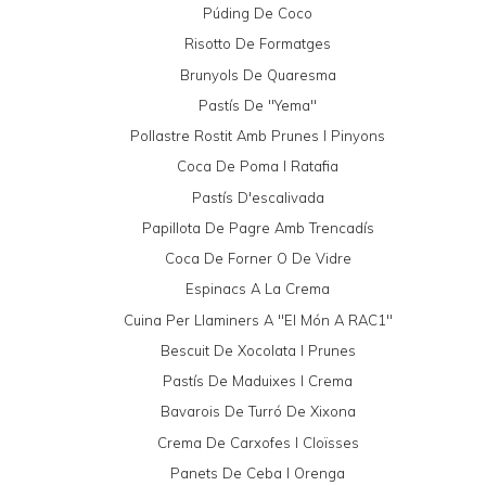
Púding De Coco
Risotto De Formatges
Brunyols De Quaresma
Pastís De "yema"
Pollastre Rostit Amb Prunes I Pinyons
Coca De Poma I Ratafia
Pastís D'escalivada
Papillota De Pagre Amb Trencadís
Coca De Forner O De Vidre
Espinacs A La Crema
Cuina Per Llaminers A "El Món A RAC1"
Bescuit De Xocolata I Prunes
Pastís De Maduixes I Crema
Bavarois De Turró De Xixona
Crema De Carxofes I Cloïsses
Panets De Ceba I Orenga