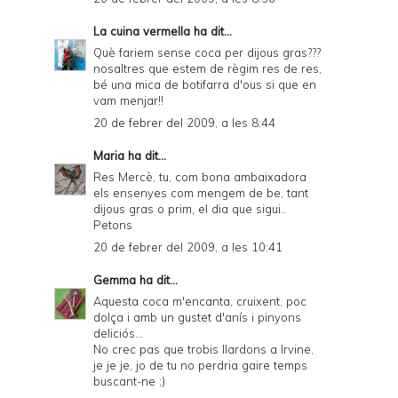
La cuina vermella
ha dit...
Què fariem sense coca per dijous gras???
nosaltres que estem de règim res de res,
bé una mica de botifarra d'ous si que en
vam menjar!!
20 de febrer del 2009, a les 8:44
Maria
ha dit...
Res Mercè, tu, com bona ambaixadora
els ensenyes com mengem de be, tant
dijous gras o prim, el dia que sigui..
Petons
20 de febrer del 2009, a les 10:41
Gemma
ha dit...
Aquesta coca m'encanta, cruixent, poc
dolça i amb un gustet d'anís i pinyons
deliciós...
No crec pas que trobis llardons a Irvine,
je je je, jo de tu no perdria gaire temps
buscant-ne ;)