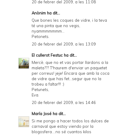
20 de febrer del 2009, a les 11:08
Anònim ha dit...
Que bones les coques de vidre, i la teva
té una pinta que no vegis,
nyammmmmmm...
Petonets.
20 de febrer del 2009, a les 13:09
El cullerot Festuc
ha dit...
Mercè, que no et vas portar llardons a la
maleta??? T'haurem d'enviar un paquetet
per correus! jeje! Encara que amb la coca
de vidre que has fet...segur que no la
trobeu a faltar!!! :)
Petunets,
Eva.
20 de febrer del 2009, a les 14:46
María José
ha dit...
Si me pongo a hacer todos los dulces de
carnaval que estoy viendo por la
blogosfera....no sé cuantos kilos