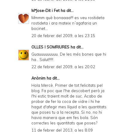
MªJose-Dit i Fet
ha dit...
Mmmm què bonaaaa!!! es veu rostideta
rostideta i ara mateix n´agafaria un
bocinet...
20 de febrer del 2009, a les 23:15
OLLES I SOMRIURES
ha dit...
Guauuuuuuuuu. De les més bones que hi
ha . Salut!!!!!
22 de febrer del 2009, a les 20:02
Anònim ha dit...
Hola Mercè. Primer de tot felicitats pel
blog. Fa poc que l'he descobert però ja
l'hi estic traient molt de suc. Acabo de
probar de fer la coca de vidre i hi he
hagut d'afegir mes líquid a les quantitats
que poses tu a la recepta. Si no, no hi
havia manera que em fes bola. Són
correctes les quantitats que poses?
11 de febrer del 2013, a les 8:09