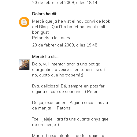
20 de febrer del 2009, a les 18:14
Dolors
ha dit...
Mercè que ja he vist el nou canvi de look
del Blog!!! Qui t'ho ha fet ha tingut molt
bon gust.
Petonets a les dues.
20 de febrer del 2009, a les 19:48
Mercè
ha dit...
Dolo, vull intentar anar a una botiga
d'argentins a veure si en tenen... si allí
no, dubto que ho trobem! ;)
Eva, deliciosa!! Bé, sempre en pots fer
alguna el cap de setmana! ;) Petons!
Dolça, exactament! Alguna coca s'havia
de menjar! ;) Petons!
Txell, jejeje... ara fa uns quants anys que
no en menjo :(
Maria, :) això intento!! I de fet, aquesta