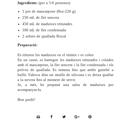
Ingredients:
(per a 5-6 persones)
1 pot de mascarpone (8oz-226 g)
250 mL de llet sencera
450 mL de maduixes triturades
100 mL de llet condensada
2 sobres de quallada Royal
Preparació:
Es trituren les maduixes en el túrmix i es colen.
En un cassó, es barregen les maduixes triturades i colades
amb el mascarpone, la llet sencera i la llet condensada i els
polvos de quallada. Es remena fins que arribi gairebé a
bullir. S'aboca dins un motlle de silicona i es deixa quallar
a la nevera fins al moment de servir.
Jo, a més, he preparat una salsa de maduixes per
acompanyar-la.
Bon profit!
P
r