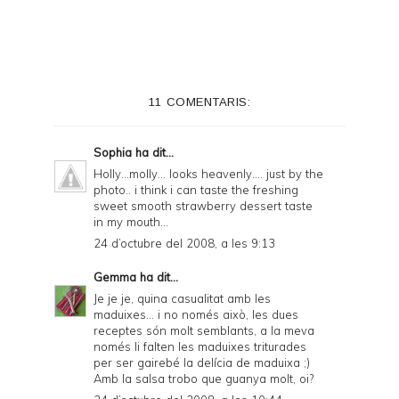
i
n
t
e
11 COMENTARIS:
r
F
Sophia
ha dit...
r
Holly...molly... looks heavenly.... just by the
photo.. i think i can taste the freshing
i
sweet smooth strawberry dessert taste
e
in my mouth...
24 d’octubre del 2008, a les 9:13
n
d
Gemma
ha dit...
Je je je, quina casualitat amb les
l
maduixes... i no només això, les dues
y
receptes són molt semblants, a la meva
només li falten les maduixes triturades
a
per ser gairebé la delícia de maduixa ;)
Amb la salsa trobo que guanya molt, oi?
n