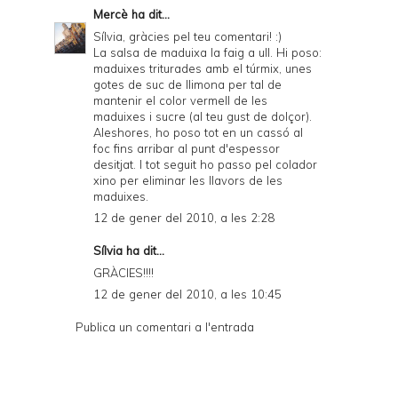
Mercè
ha dit...
Sílvia, gràcies pel teu comentari! :)
La salsa de maduixa la faig a ull. Hi poso:
maduixes triturades amb el túrmix, unes
gotes de suc de llimona per tal de
mantenir el color vermell de les
maduixes i sucre (al teu gust de dolçor).
Aleshores, ho poso tot en un cassó al
foc fins arribar al punt d'espessor
desitjat. I tot seguit ho passo pel colador
xino per eliminar les llavors de les
maduixes.
12 de gener del 2010, a les 2:28
Sílvia ha dit...
GRÀCIES!!!!
12 de gener del 2010, a les 10:45
Publica un comentari a l'entrada