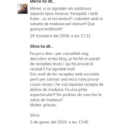
Mercè
ha dit...
Manel, si us agraden els pastissos
aquests tipus mousse, fresquets i amb
fruita... us el recomano!! I sobretot amb la
salseta de maduixa pel damunt! Que
guanya moltíssim!!
29 d’octubre del 2008, a les 17:31
Sílvia ha dit...
Fa pocs dies i per casualitat vaig
descobrir el teu blog, ja he fet un parell
de receptes teves i qui ha provat el
resutat li ha agradat molt.
Sóc molt de fer receptes amb xocolata
però per canviar una mica volia provar
coses noves i he vist aquesta recepta de
delícia de maduixa. Fa una pinta
espectacular!!! Em podries dir com fas la
salsa de maduixa?
Moltes gràcies,
Sílvia
3 de gener del 2010, a les 13:45