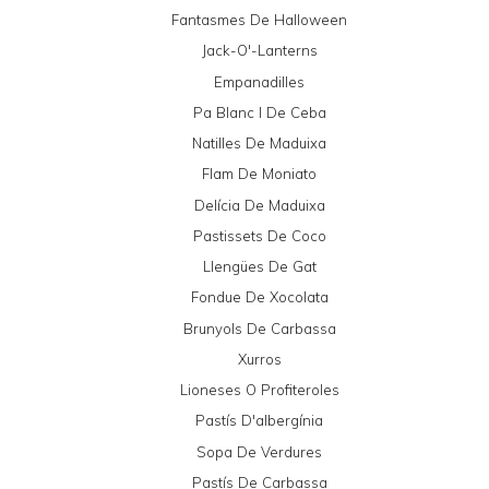
Fantasmes De Halloween
Jack-O'-Lanterns
Empanadilles
Pa Blanc I De Ceba
Natilles De Maduixa
Flam De Moniato
Delícia De Maduixa
Pastissets De Coco
Llengües De Gat
Fondue De Xocolata
Brunyols De Carbassa
Xurros
Lioneses O Profiteroles
Pastís D'albergínia
Sopa De Verdures
Pastís De Carbassa