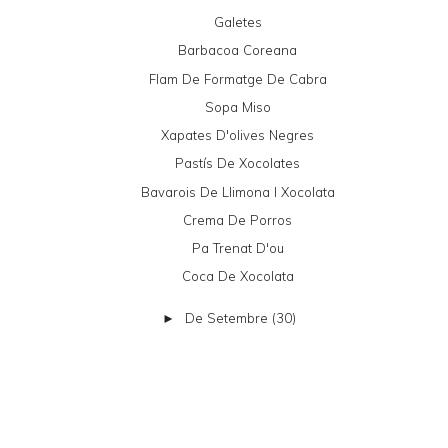
Galetes
Barbacoa Coreana
Flam De Formatge De Cabra
Sopa Miso
Xapates D'olives Negres
Pastís De Xocolates
Bavarois De Llimona I Xocolata
Crema De Porros
Pa Trenat D'ou
Coca De Xocolata
De Setembre
(30)
►