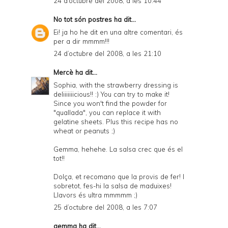
24 d’octubre del 2008, a les 10:44
d
No tot són postres
ha dit...
P
Ei! ja ho he dit en una altre comentari, és
D
per a dir mmmm!!!
F
24 d’octubre del 2008, a les 21:10
Mercè
ha dit...
Sophia, with the strawberry dressing is
deliiiiiiicious!! :) You can try to make it!
Since you won't find the powder for
"quallada", you can replace it with
gelatine sheets. Plus this recipe has no
wheat or peanuts ;)
Gemma, hehehe. La salsa crec que és el
tot!!
Dolça, et recomano que la provis de fer! I
sobretot, fes-hi la salsa de maduixes!
Llavors és ultra mmmmm ;)
25 d’octubre del 2008, a les 7:07
gemma
ha dit...