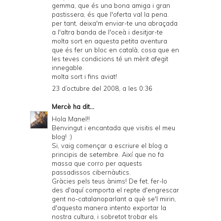
gemma, que és una bona amiga i gran
pastissera, és que l'oferta val la pena.
per tant, deixa'm enviar-te una abraçada
a l'altra banda de l'oceà i desitjar-te
molta sort en aquesta petita aventura
que és fer un bloc en català, cosa que en
les teves condicions té un mèrit afegit
innegable.
molta sort i fins aviat!
23 d’octubre del 2008, a les 0:36
Mercè
ha dit...
Hola Manel!!
Benvingut i encantada que visitis el meu
blog! :)
Si, vaig començar a escriure el blog a
principis de setembre. Així que no fa
massa que corro per aquests
passadissos cibernàutics.
Gràcies pels teus ànims! De fet, fer-lo
des d'aquí comporta el repte d'engrescar
gent no-catalanoparlant a què se'l mirin,
d'aquesta manera intento exportar la
nostra cultura, i sobretot trobar els