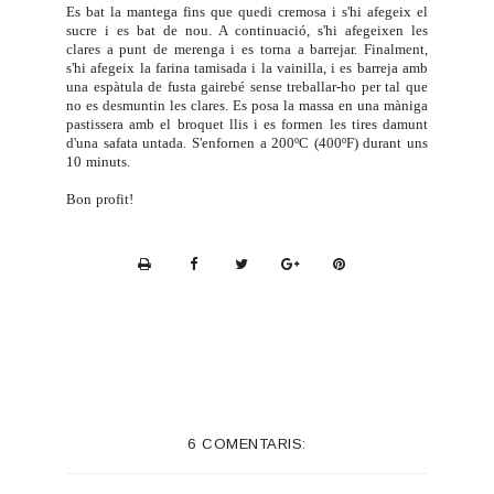
Es bat la mantega fins que quedi cremosa i s'hi afegeix el
sucre i es bat de nou. A continuació, s'hi afegeixen les
clares a punt de merenga i es torna a barrejar. Finalment,
s'hi afegeix la farina tamisada i la vainilla, i es barreja amb
una espàtula de fusta gairebé sense treballar-ho per tal que
no es desmuntin les clares. Es posa la massa en una màniga
pastissera amb el broquet llis i es formen les tires damunt
d'una safata untada. S'enfornen a 200ºC (400ºF) durant uns
10 minuts.
Bon profit!
P
r
i
n
t
e
6 COMENTARIS:
r
F