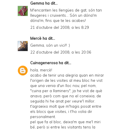
Gemma
ha dit...
r
M'encanten les llengües de gat, són tan
lleugeres i cruixents... Són un dóna'm
i
dóna'm, fins que te les acabes!
e
21 d’octubre del 2008, a les 8:29
n
Mercè
ha dit...
d
Gemma, són un vici!! :)
l
22 d’octubre del 2008, a les 20:06
y
Cuinagenerosa
ha dit...
a
hola, mercè!
acabo de tenir una alegria quan en mirar
n
l'origen de les visites al meu bloc he vist
que una venia d'un lloc nou; pel nom,
d
"cuina per a llaminers", ja he vist de què
P
anava, però com que no el coneixia, de
seguida hi he anat per veure'l millor.
D
t'agraeixo molt que m'hagis posat entre
els blocs que visites, i t'ho volia dir
F
personalment.
pel que fa al bloc, deixa'm que me'l miri
bé, però si entre les visitants tens la