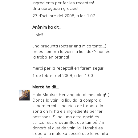
ingredients per fer les receptes!
Una abraçada i gràcies!
23 d’octubre del 2008, a les 1:07
Anònim ha dit...
Hola!!
una pregunta (potser una mica tonta...)
on es compra la vainilla liquida??? només
la trobo en branca!
merci per la recepta!! en farem segur!
1 de febrer del 2009, a les 1:00
Mercè
ha dit...
Hola Montse! Benvinguda al meu blog! :)
Doncs la vainilla líquida la compro al
supermercat. L'hauries de trobar a la
zona on hi ha els ingredients per fer
pastissos. Si no, una altra opció és
utilitzar sucre avainillat que també t'hi
donarà el gust de vainilla, i també es
troba a la mateixa secció que la vainilla