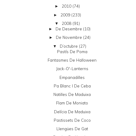
2010
(74)
►
2009
(233)
►
2008
(91)
▼
De Desembre
(10)
►
De Novembre
(24)
►
D’octubre
(27)
▼
Pastís De Poma
Fantasmes De Halloween
Jack-O'-Lanterns
Empanadilles
Pa Blanc I De Ceba
Natilles De Maduixa
Flam De Moniato
Delícia De Maduixa
Pastissets De Coco
Llengües De Gat