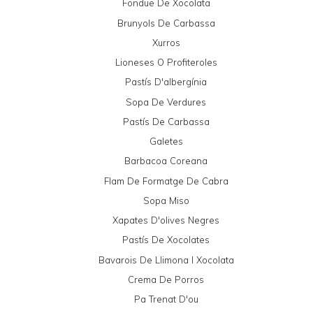
Fondue De Xocolata
Brunyols De Carbassa
Xurros
Lioneses O Profiteroles
Pastís D'albergínia
Sopa De Verdures
Pastís De Carbassa
Galetes
Barbacoa Coreana
Flam De Formatge De Cabra
Sopa Miso
Xapates D'olives Negres
Pastís De Xocolates
Bavarois De Llimona I Xocolata
Crema De Porros
Pa Trenat D'ou