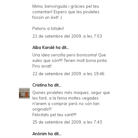
Mima, benvinguda i gràcies pel teu
comentari! Espero que les piruletes
fossin un èxit! ;)
Petons a tots/es!
21 de setembre del 2009, a les 7:53
Alba Kandé
ha dit...
Una idea senzilla pero bonissima! Que
xules que són!!!! Tenen molt bona pinta.
Fins aviat!
22 de setembre del 2009, a les 19:46
Cristina
ha dit...
Quines piruletes més maques, segur que
les faré, a la feina moltes vegades
n'anem a comprar però no són tan
originals!!!
Felicitats pel teu sant!!!!
25 de setembre del 2009, a les 7:43
Anònim ha dit...