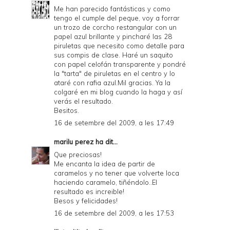
Me han parecido fantásticas y como
tengo el cumple del peque, voy a forrar
un trozo de corcho restangular con un
papel azul brillante y pincharé las 28
piruletas que necesito como detalle para
sus compis de clase. Haré un saquito
con papel celofán transparente y pondré
la "tarta" de piruletas en el centro y lo
ataré con rafia azul.Mil gracias. Ya la
colgaré en mi blog cuando la haga y así
verás el resultado.
Besitos.
16 de setembre del 2009, a les 17:49
marilu perez
ha dit...
Que preciosas!
Me encanta la idea de partir de
caramelos y no tener que volverte loca
haciendo caramelo, tiñéndolo..El
resultado es increible!
Besos y felicidades!
16 de setembre del 2009, a les 17:53