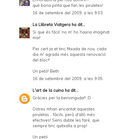
què bona pinta que fan les piruletes!
16 de setembre del 2009, a les 9:03
La Llibreta Viatgera
ha dit...
Si que és fàcil, no m' ho hauria imaginat
mai!
Per cert ja et tinc fitxada de nou, cada
dia m' agrada més aquesta renovació
del bloc!!
Un petó! Beth
16 de setembre del 2009, a les 9:05
L'art de la cuina
ha dit...
Gràcies per la benvinguda!! :D
Ostres mhan encantat aquestes
piruletas... fàcils, però d'allò més
efectives! Sens dubte les faré, que
sempre tinc quitxalla a prop!
Un petó