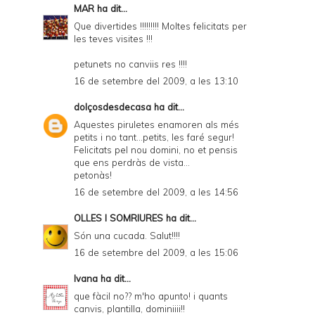
MAR
ha dit...
Que divertides !!!!!!!!! Moltes felicitats per
les teves visites !!!
petunets no canviis res !!!!
16 de setembre del 2009, a les 13:10
dolçosdesdecasa
ha dit...
Aquestes piruletes enamoren als més
petits i no tant...petits, les faré segur!
Felicitats pel nou domini, no et pensis
que ens perdràs de vista...
petonàs!
16 de setembre del 2009, a les 14:56
OLLES I SOMRIURES
ha dit...
Són una cucada. Salut!!!!
16 de setembre del 2009, a les 15:06
Ivana
ha dit...
que fàcil no?? m'ho apunto! i quants
canvis, plantilla, dominiiii!!