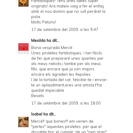
Fantastiques! Tens unes idees super
originals! Ara mateix vaig a fer el enllaç
amb el nou domini que no vull perdret la
pista.
Molts Petons!
17 de setembre del 2009, a les 9:47
Mesilda
ha dit...
Bona vesprada Mercè
Unes piruletes fantàstiques, i tan fàcils
de fer que prepararé unes quantes per
als meus nebots,i tambe per als meus
fills, que encara que ja són majors
encara els agraden les llepolies.
I de la tortada del car, felicitar-te i enviar-
te un aplaudiment,eres una artista,t'ha
quedat impecable.
Besets.
17 de setembre del 2009, a les 18:00
Isabel
ha dit...
Mercé!! que bones!!! em venen de
"perles" aquestes piruletes, per que el
dissabte tinc el cumple, de un "nen gran"