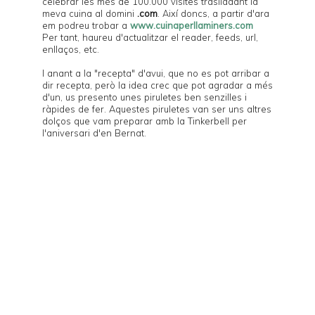
celebrar les més de 100.000 visites traslladant la
meva cuina al domini
.com
. Així doncs, a partir d'ara
em podreu trobar a
www.cuinaperllaminers.com
Per tant, haureu d'actualitzar el reader, feeds, url,
enllaços, etc.
I anant a la "recepta" d'avui, que no es pot arribar a
dir recepta, però la idea crec que pot agradar a més
d'un, us presento unes piruletes ben senzilles i
ràpides de fer. Aquestes piruletes van ser uns altres
dolços que vam preparar amb la
Tinkerbell
per
l'aniversari d'en
Bernat
.