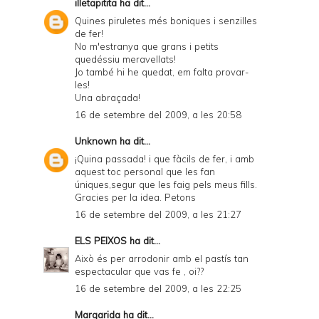
illetapitita
ha dit...
Quines piruletes més boniques i senzilles
de fer!
No m'estranya que grans i petits
quedéssiu meravellats!
Jo també hi he quedat, em falta provar-
les!
Una abraçada!
16 de setembre del 2009, a les 20:58
Unknown
ha dit...
¡Quina passada! i que fàcils de fer, i amb
aquest toc personal que les fan
úniques,segur que les faig pels meus fills.
Gracies per la idea. Petons
16 de setembre del 2009, a les 21:27
ELS PEIXOS
ha dit...
Això és per arrodonir amb el pastís tan
espectacular que vas fe , oi??
16 de setembre del 2009, a les 22:25
Margarida
ha dit...