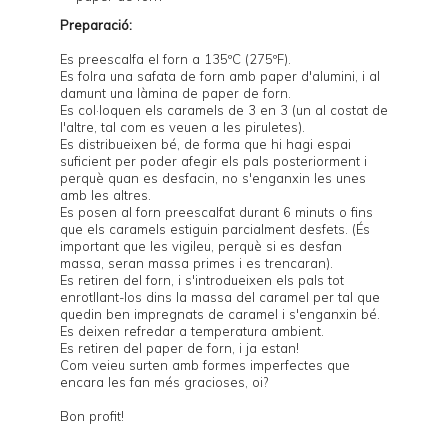
Preparació:
Es preescalfa el forn a 135ºC (275ºF).
Es folra una safata de forn amb paper d'alumini, i al
damunt una làmina de paper de forn.
Es col·loquen els caramels de 3 en 3 (un al costat de
l'altre, tal com es veuen a les piruletes).
Es distribueixen bé, de forma que hi hagi espai
suficient per poder afegir els pals posteriorment i
perquè quan es desfacin, no s'enganxin les unes
amb les altres.
Es posen al forn preescalfat durant 6 minuts o fins
que els caramels estiguin parcialment desfets. (És
important que les vigileu, perquè si es desfan
massa, seran massa primes i es trencaran).
Es retiren del forn, i s'introdueixen els pals tot
enrotllant-los dins la massa del caramel per tal que
quedin ben impregnats de caramel i s'enganxin bé.
Es deixen refredar a temperatura ambient.
Es retiren del paper de forn, i ja estan!
Com veieu surten amb formes imperfectes que
encara les fan més gracioses, oi?
Bon profit!