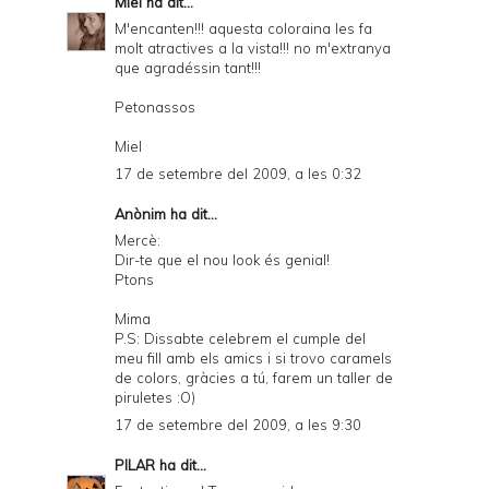
Miel
ha dit...
M'encanten!!! aquesta coloraina les fa
molt atractives a la vista!!! no m'extranya
que agradéssin tant!!!
Petonassos
Miel
17 de setembre del 2009, a les 0:32
Anònim ha dit...
Mercè:
Dir-te que el nou look és genial!
Ptons
Mima
P.S: Dissabte celebrem el cumple del
meu fill amb els amics i si trovo caramels
de colors, gràcies a tú, farem un taller de
piruletes :O)
17 de setembre del 2009, a les 9:30
PILAR
ha dit...