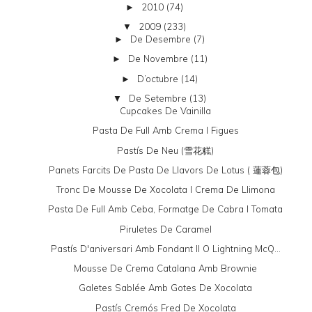
2010
(74)
►
2009
(233)
▼
De Desembre
(7)
►
De Novembre
(11)
►
D’octubre
(14)
►
De Setembre
(13)
▼
Cupcakes De Vainilla
Pasta De Full Amb Crema I Figues
Pastís De Neu (雪花糕)
Panets Farcits De Pasta De Llavors De Lotus ( 蓮蓉包)
Tronc De Mousse De Xocolata I Crema De Llimona
Pasta De Full Amb Ceba, Formatge De Cabra I Tomata
Piruletes De Caramel
Pastís D'aniversari Amb Fondant II O Lightning McQ...
Mousse De Crema Catalana Amb Brownie
Galetes Sablée Amb Gotes De Xocolata
Pastís Cremós Fred De Xocolata