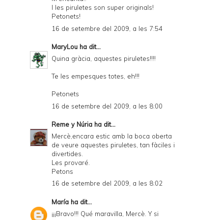
I les piruletes son super originals!
Petonets!
16 de setembre del 2009, a les 7:54
MaryLou
ha dit...
Quina gràcia, aquestes piruletes!!!!
Te les empesques totes, eh!!!
Petonets
16 de setembre del 2009, a les 8:00
Reme y Núria
ha dit...
Mercè,encara estic amb la boca oberta
de veure aquestes piruletes, tan fàciles i
divertides.
Les provaré.
Petons
16 de setembre del 2009, a les 8:02
María
ha dit...
¡¡¡Bravo!!! Qué maravilla, Mercè. Y si