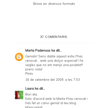
Brioix en diversos formats
37 COMENTARIS:
Marta Padenous
ha dit...
Genials! Sens dubte aquest estiu t'has
renovat... amb una dolçor especial! I fa
segles que no em menjo una piruleta!!!
prenc nota!
Ptnts
16 de setembre del 2009, a les 7:03
Laura
ha dit...
Bon dia,
Estic d'acord amb la Marta t'has renovat i
has fet un canvi genial al teu blog.
M'encanta!!