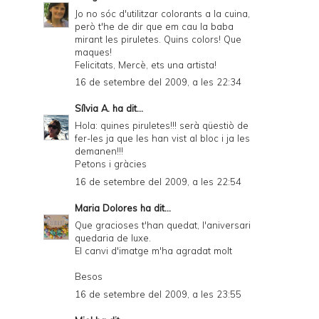
Jo no sóc d'utilitzar colorants a la cuina,
però t'he de dir que em cau la baba
mirant les piruletes. Quins colors! Que
maques!
Felicitats, Mercè, ets una artista!
16 de setembre del 2009, a les 22:34
Sílvia A.
ha dit...
Hola: quines piruletes!!! serà qüestiò de
fer-les ja que les han vist al bloc i ja les
demanen!!!
Petons i gràcies
16 de setembre del 2009, a les 22:54
Maria Dolores
ha dit...
Que gracioses t'han quedat, l'aniversari
quedaria de luxe.
El canvi d'imatge m'ha agradat molt
Besos
16 de setembre del 2009, a les 23:55