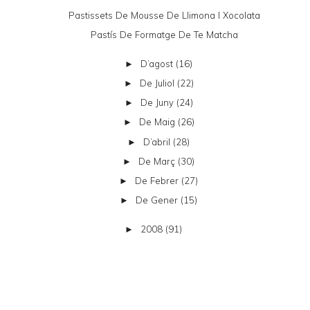
Pastissets De Mousse De Llimona I Xocolata
Pastís De Formatge De Te Matcha
D’agost
(16)
►
De Juliol
(22)
►
De Juny
(24)
►
De Maig
(26)
►
D’abril
(28)
►
De Març
(30)
►
De Febrer
(27)
►
De Gener
(15)
►
2008
(91)
►