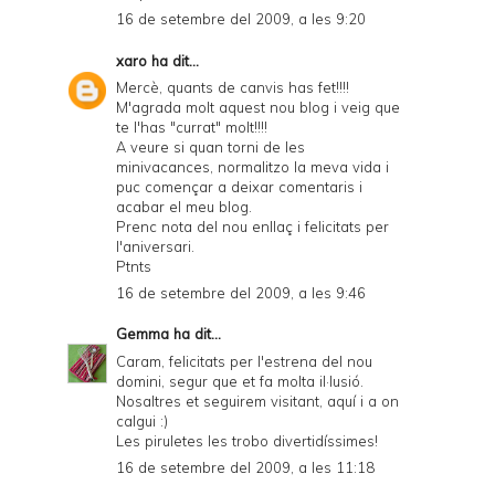
16 de setembre del 2009, a les 9:20
xaro
ha dit...
Mercè, quants de canvis has fet!!!!
M'agrada molt aquest nou blog i veig que
te l'has "currat" molt!!!!
A veure si quan torni de les
minivacances, normalitzo la meva vida i
puc començar a deixar comentaris i
acabar el meu blog.
Prenc nota del nou enllaç i felicitats per
l'aniversari.
Ptnts
16 de setembre del 2009, a les 9:46
Gemma
ha dit...
Caram, felicitats per l'estrena del nou
domini, segur que et fa molta il·lusió.
Nosaltres et seguirem visitant, aquí i a on
calgui :)
Les piruletes les trobo divertidíssimes!
16 de setembre del 2009, a les 11:18