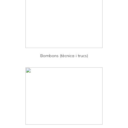
y
a
n
d
P
D
Bombons (tècnica i trucs)
F