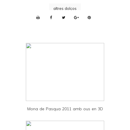
altres dolços
P
r
i
n
t
e
r
F
r
i
e
Mona de Pasqua 2011 amb ous en 3D
n
d
l