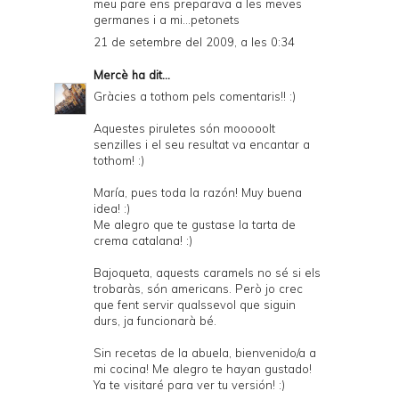
meu pare ens preparava a les meves
germanes i a mi...petonets
21 de setembre del 2009, a les 0:34
Mercè
ha dit...
Gràcies a tothom pels comentaris!! :)
Aquestes piruletes són mooooolt
senzilles i el seu resultat va encantar a
tothom! :)
María, pues toda la razón! Muy buena
idea! :)
Me alegro que te gustase la tarta de
crema catalana! :)
Bajoqueta, aquests caramels no sé si els
trobaràs, són americans. Però jo crec
que fent servir qualssevol que siguin
durs, ja funcionarà bé.
Sin recetas de la abuela, bienvenido/a a
mi cocina! Me alegro te hayan gustado!
Ya te visitaré para ver tu versión! :)