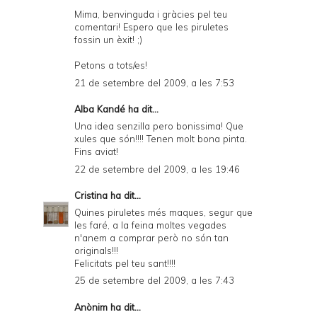
Mima, benvinguda i gràcies pel teu
comentari! Espero que les piruletes
fossin un èxit! ;)
Petons a tots/es!
21 de setembre del 2009, a les 7:53
Alba Kandé
ha dit...
Una idea senzilla pero bonissima! Que
xules que són!!!! Tenen molt bona pinta.
Fins aviat!
22 de setembre del 2009, a les 19:46
Cristina
ha dit...
Quines piruletes més maques, segur que
les faré, a la feina moltes vegades
n'anem a comprar però no són tan
originals!!!
Felicitats pel teu sant!!!!
25 de setembre del 2009, a les 7:43
Anònim ha dit...