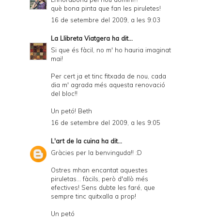
què bona pinta que fan les piruletes!
16 de setembre del 2009, a les 9:03
La Llibreta Viatgera
ha dit...
Si que és fàcil, no m' ho hauria imaginat
mai!
Per cert ja et tinc fitxada de nou, cada
dia m' agrada més aquesta renovació
del bloc!!
Un petó! Beth
16 de setembre del 2009, a les 9:05
L'art de la cuina
ha dit...
Gràcies per la benvinguda!! :D
Ostres mhan encantat aquestes
piruletas... fàcils, però d'allò més
efectives! Sens dubte les faré, que
sempre tinc quitxalla a prop!
Un petó