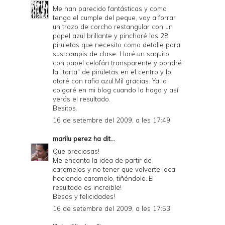
Me han parecido fantásticas y como
tengo el cumple del peque, voy a forrar
un trozo de corcho restangular con un
papel azul brillante y pincharé las 28
piruletas que necesito como detalle para
sus compis de clase. Haré un saquito
con papel celofán transparente y pondré
la "tarta" de piruletas en el centro y lo
ataré con rafia azul.Mil gracias. Ya la
colgaré en mi blog cuando la haga y así
verás el resultado.
Besitos.
16 de setembre del 2009, a les 17:49
marilu perez
ha dit...
Que preciosas!
Me encanta la idea de partir de
caramelos y no tener que volverte loca
haciendo caramelo, tiñéndolo..El
resultado es increible!
Besos y felicidades!
16 de setembre del 2009, a les 17:53