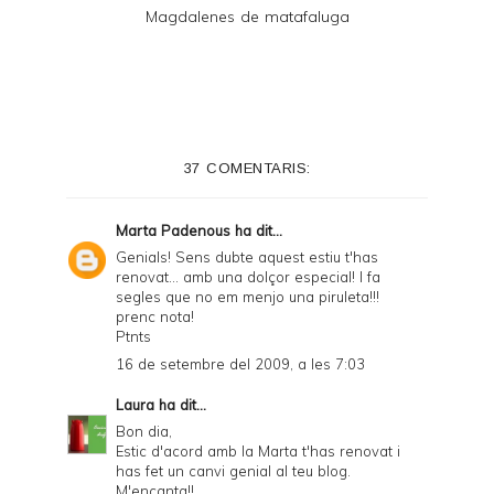
Magdalenes de matafaluga
37 COMENTARIS:
Marta Padenous
ha dit...
Genials! Sens dubte aquest estiu t'has
renovat... amb una dolçor especial! I fa
segles que no em menjo una piruleta!!!
prenc nota!
Ptnts
16 de setembre del 2009, a les 7:03
Laura
ha dit...
Bon dia,
Estic d'acord amb la Marta t'has renovat i
has fet un canvi genial al teu blog.
M'encanta!!