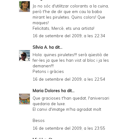
Jo no sóc d'utilitzar colorants a la cuina,
però t'he de dir que em cau la baba
mirant les piruletes. Quins colors! Que
maques!
Felicitats, Mercè, ets una artista!
16 de setembre del 2009, a les 22:34
Sílvia A.
ha dit...
Hola: quines piruletes!!! serà qüestiò de
fer-les ja que les han vist al bloc i ja les
demanen!!!
Petons i gràcies
16 de setembre del 2009, a les 22:54
Maria Dolores
ha dit...
Que gracioses t'han quedat, l'aniversari
quedaria de luxe.
El canvi d'imatge m'ha agradat molt
Besos
16 de setembre del 2009, a les 23:55