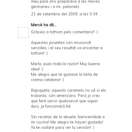
meu pare ens preparava a les meves
germanes i a mi...petonets
21 de setembre del 2009, a les 0:34
Mercè
ha dit...
Gràcies a tothom pels comentaris!! :)
Aquestes piruletes són mooooolt
senzilles i el seu resultat va encantar a
tothom! :)
María, pues toda la razón! Muy buena
idea! :)
Me alegro que te gustase la tarta de
crema catalana! :)
Bajoqueta, aquests caramels no sé si els
trobaràs, són americans. Però jo crec
que fent servir qualssevol que siguin
durs, ja funcionarà bé.
Sin recetas de la abuela, bienvenido/a a
mi cocina! Me alegro te hayan gustado!
Ya te visitaré para ver tu versión! :)