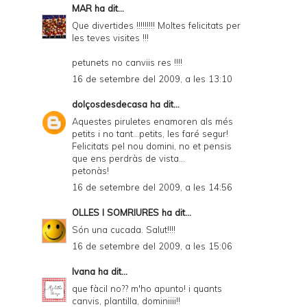
MAR
ha dit...
Que divertides !!!!!!!!! Moltes felicitats per
les teves visites !!!
petunets no canviis res !!!!
16 de setembre del 2009, a les 13:10
dolçosdesdecasa
ha dit...
Aquestes piruletes enamoren als més
petits i no tant...petits, les faré segur!
Felicitats pel nou domini, no et pensis
que ens perdràs de vista...
petonàs!
16 de setembre del 2009, a les 14:56
OLLES I SOMRIURES
ha dit...
Són una cucada. Salut!!!!
16 de setembre del 2009, a les 15:06
Ivana
ha dit...
que fàcil no?? m'ho apunto! i quants
canvis, plantilla, dominiiii!!