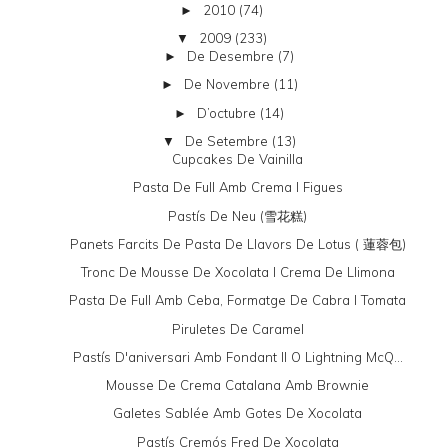
2010
(74)
►
2009
(233)
▼
De Desembre
(7)
►
De Novembre
(11)
►
D’octubre
(14)
►
De Setembre
(13)
▼
Cupcakes De Vainilla
Pasta De Full Amb Crema I Figues
Pastís De Neu (雪花糕)
Panets Farcits De Pasta De Llavors De Lotus ( 蓮蓉包)
Tronc De Mousse De Xocolata I Crema De Llimona
Pasta De Full Amb Ceba, Formatge De Cabra I Tomata
Piruletes De Caramel
Pastís D'aniversari Amb Fondant II O Lightning McQ...
Mousse De Crema Catalana Amb Brownie
Galetes Sablée Amb Gotes De Xocolata
Pastís Cremós Fred De Xocolata