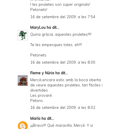
I les piruletes son super originals!
Petonets!
16 de setembre del 2009, a les 7:54
MaryLou
ha dit...
Quina gràcia, aquestes piruletes!!!!
Te les empesques totes, eh!!!
Petonets
16 de setembre del 2009, a les 8:00
Reme y Núria
ha dit...
Mercè,encara estic amb la boca oberta
de veure aquestes piruletes, tan fàciles i
divertides.
Les provaré.
Petons
16 de setembre del 2009, a les 8:02
María
ha dit...
¡¡¡Bravo!!! Qué maravilla, Mercè. Y si