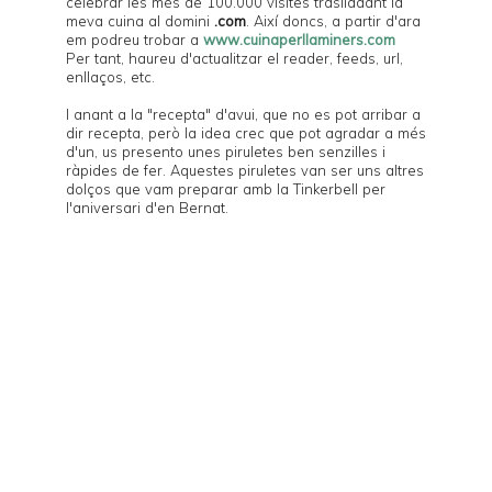
celebrar les més de 100.000 visites traslladant la
meva cuina al domini
.com
. Així doncs, a partir d'ara
em podreu trobar a
www.cuinaperllaminers.com
Per tant, haureu d'actualitzar el reader, feeds, url,
enllaços, etc.
I anant a la "recepta" d'avui, que no es pot arribar a
dir recepta, però la idea crec que pot agradar a més
d'un, us presento unes piruletes ben senzilles i
ràpides de fer. Aquestes piruletes van ser uns altres
dolços que vam preparar amb la
Tinkerbell
per
l'aniversari d'en
Bernat
.