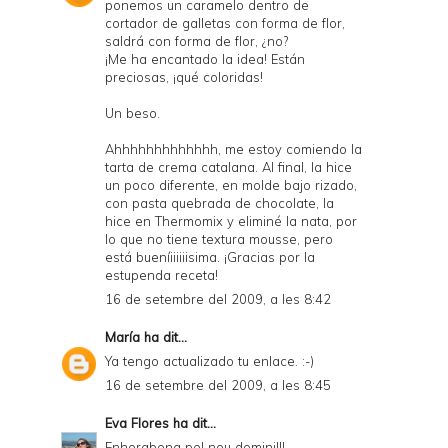
ponemos un caramelo dentro de
cortador de galletas con forma de flor,
saldrá con forma de flor, ¿no?
¡Me ha encantado la idea! Están
preciosas, ¡qué coloridas!
Un beso.
Ahhhhhhhhhhhhh, me estoy comiendo la
tarta de crema catalana. Al final, la hice
un poco diferente, en molde bajo rizado,
con pasta quebrada de chocolate, la
hice en Thermomix y eliminé la nata, por
lo que no tiene textura mousse, pero
está bueníiiiiiisima. ¡Gracias por la
estupenda receta!
16 de setembre del 2009, a les 8:42
María
ha dit...
Ya tengo actualizado tu enlace. :-)
16 de setembre del 2009, a les 8:45
Eva Flores
ha dit...
Enhorabona pel nou domini!!!