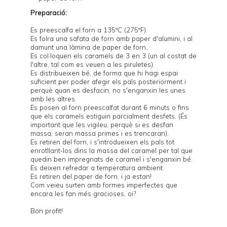
Preparació:
Es preescalfa el forn a 135ºC (275ºF).
Es folra una safata de forn amb paper d'alumini, i al
damunt una làmina de paper de forn.
Es col·loquen els caramels de 3 en 3 (un al costat de
l'altre, tal com es veuen a les piruletes).
Es distribueixen bé, de forma que hi hagi espai
suficient per poder afegir els pals posteriorment i
perquè quan es desfacin, no s'enganxin les unes
amb les altres.
Es posen al forn preescalfat durant 6 minuts o fins
que els caramels estiguin parcialment desfets. (És
important que les vigileu, perquè si es desfan
massa, seran massa primes i es trencaran).
Es retiren del forn, i s'introdueixen els pals tot
enrotllant-los dins la massa del caramel per tal que
quedin ben impregnats de caramel i s'enganxin bé.
Es deixen refredar a temperatura ambient.
Es retiren del paper de forn, i ja estan!
Com veieu surten amb formes imperfectes que
encara les fan més gracioses, oi?
Bon profit!