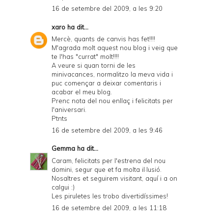
16 de setembre del 2009, a les 9:20
xaro
ha dit...
Mercè, quants de canvis has fet!!!!
M'agrada molt aquest nou blog i veig que
te l'has "currat" molt!!!!
A veure si quan torni de les
minivacances, normalitzo la meva vida i
puc començar a deixar comentaris i
acabar el meu blog.
Prenc nota del nou enllaç i felicitats per
l'aniversari.
Ptnts
16 de setembre del 2009, a les 9:46
Gemma
ha dit...
Caram, felicitats per l'estrena del nou
domini, segur que et fa molta il·lusió.
Nosaltres et seguirem visitant, aquí i a on
calgui :)
Les piruletes les trobo divertidíssimes!
16 de setembre del 2009, a les 11:18