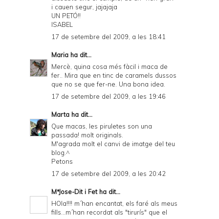
i cauen segur, jajajaja
UN PETÓ!!
ISABEL
17 de setembre del 2009, a les 18:41
Maria
ha dit...
Mercè, quina cosa més fàcil i maca de
fer.. Mira que en tinc de caramels dussos
que no se que fer-ne. Una bona idea.
17 de setembre del 2009, a les 19:46
Marta
ha dit...
Que macas, les piruletes son una
passada! molt originals.
M'agrada molt el canvi de imatge del teu
blog.^
Petons
17 de setembre del 2009, a les 20:42
MªJose-Dit i Fet
ha dit...
HOla!!!! m´han encantat, els faré als meus
fills...m´han recordat als "tirurís" que el