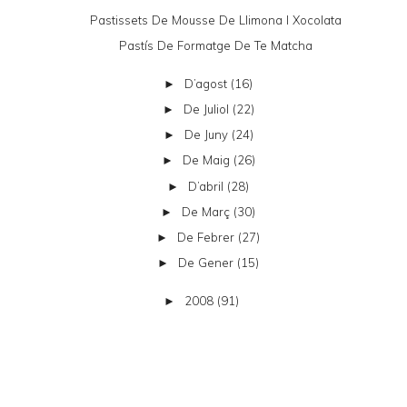
Pastissets De Mousse De Llimona I Xocolata
Pastís De Formatge De Te Matcha
D’agost
(16)
►
De Juliol
(22)
►
De Juny
(24)
►
De Maig
(26)
►
D’abril
(28)
►
De Març
(30)
►
De Febrer
(27)
►
De Gener
(15)
►
2008
(91)
►