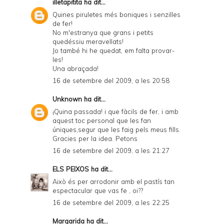
illetapitita
ha dit...
Quines piruletes més boniques i senzilles
de fer!
No m'estranya que grans i petits
quedéssiu meravellats!
Jo també hi he quedat, em falta provar-
les!
Una abraçada!
16 de setembre del 2009, a les 20:58
Unknown
ha dit...
¡Quina passada! i que fàcils de fer, i amb
aquest toc personal que les fan
úniques,segur que les faig pels meus fills.
Gracies per la idea. Petons
16 de setembre del 2009, a les 21:27
ELS PEIXOS
ha dit...
Això és per arrodonir amb el pastís tan
espectacular que vas fe , oi??
16 de setembre del 2009, a les 22:25
Margarida
ha dit...