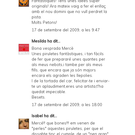
Fantastiques! Tens unes idees super
originals! Ara mateix vaig a fer el enllaç
amb el nou domini que no vull perdret la
pista.
Molts Petons!
17 de setembre del 2009, a les 9:47
Mesilda
ha dit...
Bona vesprada Mercè
Unes piruletes fantàstiques, i tan fàcils
de fer que prepararé unes quantes per
als meus nebots,i tambe per als meus
fills, que encara que ja són majors
encara els agraden les llepolies.
I de la tortada del car, felicitar-te i enviar-
te un aplaudiment,eres una artista,t'ha
quedat impecable.
Besets.
17 de setembre del 2009, a les 18:00
Isabel
ha dit...
Mercé!! que bones!!! em venen de
"perles" aquestes piruletes, per que el
dissabte tinc el cumple, de un "nen gran"