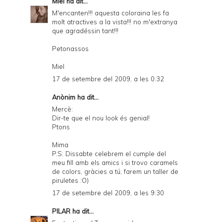
Miel
ha dit...
M'encanten!!! aquesta coloraina les fa
molt atractives a la vista!!! no m'extranya
que agradéssin tant!!!
Petonassos
Miel
17 de setembre del 2009, a les 0:32
Anònim ha dit...
Mercè:
Dir-te que el nou look és genial!
Ptons
Mima
P.S: Dissabte celebrem el cumple del
meu fill amb els amics i si trovo caramels
de colors, gràcies a tú, farem un taller de
piruletes :O)
17 de setembre del 2009, a les 9:30
PILAR
ha dit...