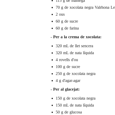
115 g de mantega
70 g de xocolata negra Valrhona L
2 ous
60 g de sucre
60 g de farina
- Per a la crema de xocolata:
320 mL de llet sencera
320 mL de nata líquida
4 rovells d'ou
100 g de sucre
250 g de xocolata negra
4 g d'agar-agar
- Per al glacejat:
150 g de xocolata negra
150 mL de nata líquida
50 g de
glucosa