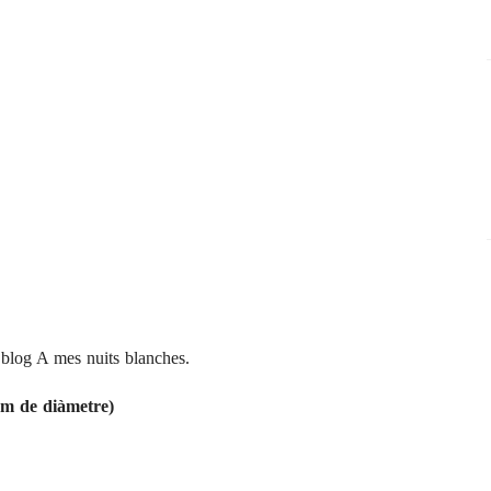
c blog
A mes nuits blanches
.
cm de diàmetre)