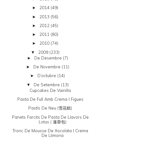
2014
(49)
►
2013
(56)
►
2012
(45)
►
2011
(80)
►
2010
(74)
►
2009
(233)
▼
De Desembre
(7)
►
De Novembre
(11)
►
D’octubre
(14)
►
De Setembre
(13)
▼
Cupcakes De Vainilla
Pasta De Full Amb Crema I Figues
Pastís De Neu (雪花糕)
Panets Farcits De Pasta De Llavors De
Lotus ( 蓮蓉包)
Tronc De Mousse De Xocolata I Crema
De Llimona