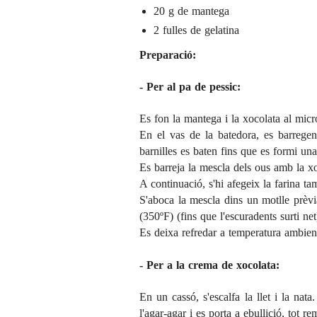
20 g de mantega
2 fulles de gelatina
Preparació:
- Per al pa de pessic:
Es fon la mantega i la xocolata al micr
En el vas de la batedora, es barregen
barnilles es baten fins que es formi u
Es barreja la mescla dels ous amb la xo
A continuació, s'hi afegeix la farina ta
S'aboca la mescla dins un
motlle
prèvi
(350ºF) (fins que l'escuradents surti net
Es deixa refredar a temperatura ambien
- Per a la crema de xocolata:
En un cassó, s'escalfa la llet i la nata
l'agar-agar i es porta a ebullició, tot r