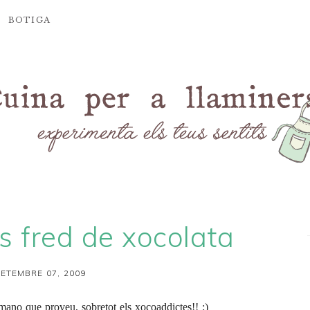
BOTIGA
s fred de xocolata
SETEMBRE 07, 2009
mano que proveu, sobretot els xocoaddictes!! ;)