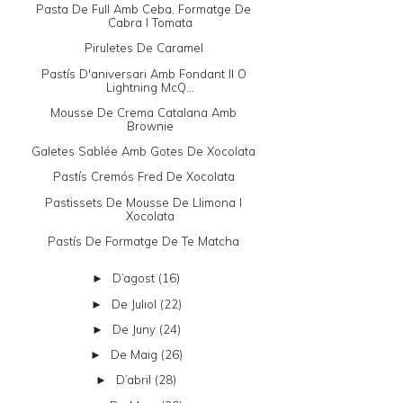
Pasta De Full Amb Ceba, Formatge De
Cabra I Tomata
Piruletes De Caramel
Pastís D'aniversari Amb Fondant II O
Lightning McQ...
Mousse De Crema Catalana Amb
Brownie
Galetes Sablée Amb Gotes De Xocolata
Pastís Cremós Fred De Xocolata
Pastissets De Mousse De Llimona I
Xocolata
Pastís De Formatge De Te Matcha
D’agost
(16)
►
De Juliol
(22)
►
De Juny
(24)
►
De Maig
(26)
►
D’abril
(28)
►