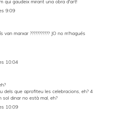
om qui gaudeix mirant una obra d'art!
es 9:09
ís van marxar ??????????? JO no m'hagués
es 10:04
eh?
 dels que aprofiteu les celebracions, eh? 4
n sol dinar no està mal, eh?
es 10:09