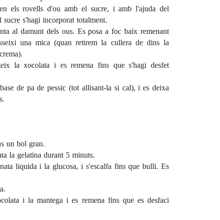
en els rovells d'ou amb el sucre, i amb l'ajuda del
l sucre s'hagi incorporat totalment.
alenta al damunt dels ous. Es posa a foc baix remenant
seixi una mica (quan retirem la cullera de dins la
crema).
geix la xocolata i es remena fins que s'hagi desfet
se de pa de pessic (tot allisant-la si cal), i es deixa
s.
ns un bol gran.
ta la gelatina durant 5 minuts.
ata liquida i la glucosa, i s'escalfa fins que bulli. Es
a.
colata i la mantega i es remena fins que es desfaci