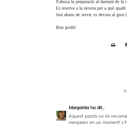
S'aboca la preparació al damunt de la 
Es reserva a la nevera per a què qualli
Just abans de servir, es decora al gust
Bon profit!
P
r
i
n
t
e
3
r
F
Margarida
ha dit...
r
Aquest pastís no és recoman
i
menjarien en un moment! L'