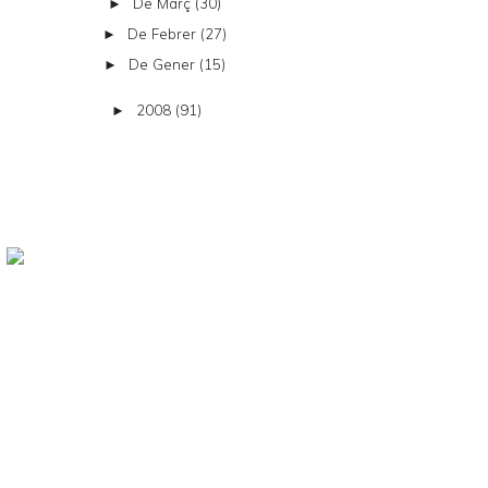
De Març
(30)
►
De Febrer
(27)
►
De Gener
(15)
►
2008
(91)
►