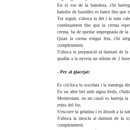
En el vas de la batedora, s'hi barreg
batedor de barnilles es baten fins que e
Tot seguit, s'aboca la llet i la nata c
contínuament fins que la crema espes
crema, ha de quedar impregnada de la 
Quan la crema estigui feta, s'hi afe
completament.
S'aboca la preparació al damunt de la ba
quallar a la nevera un mínim de 2 hore
- Per al glacejat:
Es col·loca la xocolata i la mantega di
En un altre bol amb aigua freda, s'hidra
Mentrestant, en un cassó es barreja la n
retira del foc.
S'escorre la gelatina i es dissolt a la nat
S'aboca la mescla al damunt de la xo
completament.