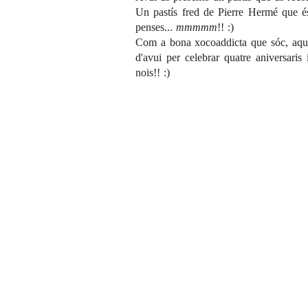
Un pastís fred de Pierre Hermé que és 
penses...
mmmmm
!! :)
Com a bona xocoaddicta que sóc, aques
d'avui per celebrar quatre aniversari
nois!! :)