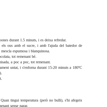
oones durant 1.5 minuts, i es deixa refredar.
 els ous amb el sucre, i amb l'ajuda del batedor de
na mescla espumosa i blanquinosa.
colata, tot remenant bé.
misada, a poc a poc, tot remenant.
ament untat, i s'enforna durant 15-20 minuts a 180ºC
).
t.
. Quan tingui temperatura (però no bulli), s'hi afegeix
emenant sense parar.