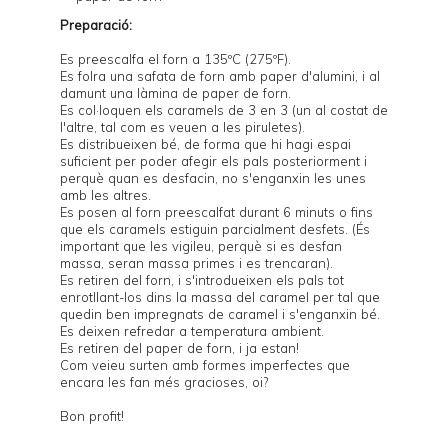
Preparació:
Es preescalfa el forn a 135ºC (275ºF).
Es folra una safata de forn amb paper d'alumini, i al
damunt una làmina de paper de forn.
Es col·loquen els caramels de 3 en 3 (un al costat de
l'altre, tal com es veuen a les piruletes).
Es distribueixen bé, de forma que hi hagi espai
suficient per poder afegir els pals posteriorment i
perquè quan es desfacin, no s'enganxin les unes
amb les altres.
Es posen al forn preescalfat durant 6 minuts o fins
que els caramels estiguin parcialment desfets. (És
important que les vigileu, perquè si es desfan
massa, seran massa primes i es trencaran).
Es retiren del forn, i s'introdueixen els pals tot
enrotllant-los dins la massa del caramel per tal que
quedin ben impregnats de caramel i s'enganxin bé.
Es deixen refredar a temperatura ambient.
Es retiren del paper de forn, i ja estan!
Com veieu surten amb formes imperfectes que
encara les fan més gracioses, oi?
Bon profit!