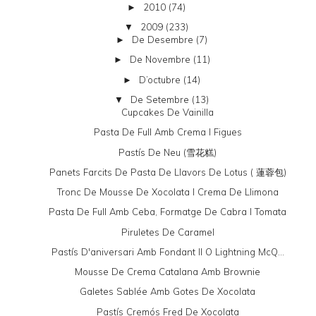
2010
(74)
►
2009
(233)
▼
De Desembre
(7)
►
De Novembre
(11)
►
D’octubre
(14)
►
De Setembre
(13)
▼
Cupcakes De Vainilla
Pasta De Full Amb Crema I Figues
Pastís De Neu (雪花糕)
Panets Farcits De Pasta De Llavors De Lotus ( 蓮蓉包)
Tronc De Mousse De Xocolata I Crema De Llimona
Pasta De Full Amb Ceba, Formatge De Cabra I Tomata
Piruletes De Caramel
Pastís D'aniversari Amb Fondant II O Lightning McQ...
Mousse De Crema Catalana Amb Brownie
Galetes Sablée Amb Gotes De Xocolata
Pastís Cremós Fred De Xocolata