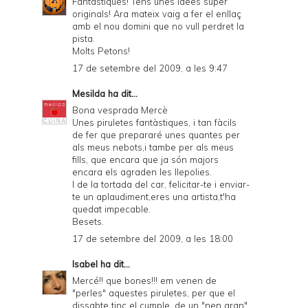
Fantastiques! Tens unes idees super
originals! Ara mateix vaig a fer el enllaç
amb el nou domini que no vull perdret la
pista.
Molts Petons!
17 de setembre del 2009, a les 9:47
Mesilda
ha dit...
Bona vesprada Mercè
Unes piruletes fantàstiques, i tan fàcils
de fer que prepararé unes quantes per
als meus nebots,i tambe per als meus
fills, que encara que ja són majors
encara els agraden les llepolies.
I de la tortada del car, felicitar-te i enviar-
te un aplaudiment,eres una artista,t'ha
quedat impecable.
Besets.
17 de setembre del 2009, a les 18:00
Isabel
ha dit...
Mercé!! que bones!!! em venen de
"perles" aquestes piruletes, per que el
dissabte tinc el cumple, de un "nen gran"