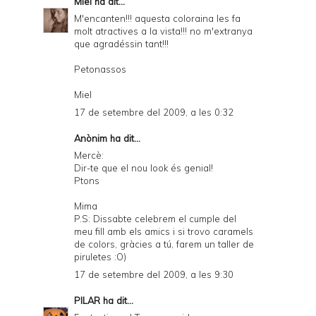
Miel
ha dit...
M'encanten!!! aquesta coloraina les fa
molt atractives a la vista!!! no m'extranya
que agradéssin tant!!!
Petonassos
Miel
17 de setembre del 2009, a les 0:32
Anònim ha dit...
Mercè:
Dir-te que el nou look és genial!
Ptons
Mima
P.S: Dissabte celebrem el cumple del
meu fill amb els amics i si trovo caramels
de colors, gràcies a tú, farem un taller de
piruletes :O)
17 de setembre del 2009, a les 9:30
PILAR
ha dit...