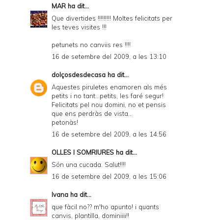
MAR
ha dit...
Que divertides !!!!!!!!! Moltes felicitats per
les teves visites !!!
petunets no canviis res !!!!
16 de setembre del 2009, a les 13:10
dolçosdesdecasa
ha dit...
Aquestes piruletes enamoren als més
petits i no tant...petits, les faré segur!
Felicitats pel nou domini, no et pensis
que ens perdràs de vista...
petonàs!
16 de setembre del 2009, a les 14:56
OLLES I SOMRIURES
ha dit...
Són una cucada. Salut!!!!
16 de setembre del 2009, a les 15:06
Ivana
ha dit...
que fàcil no?? m'ho apunto! i quants
canvis, plantilla, dominiiii!!