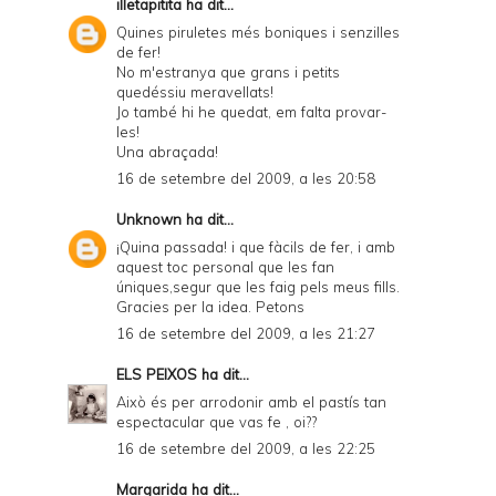
illetapitita
ha dit...
Quines piruletes més boniques i senzilles
de fer!
No m'estranya que grans i petits
quedéssiu meravellats!
Jo també hi he quedat, em falta provar-
les!
Una abraçada!
16 de setembre del 2009, a les 20:58
Unknown
ha dit...
¡Quina passada! i que fàcils de fer, i amb
aquest toc personal que les fan
úniques,segur que les faig pels meus fills.
Gracies per la idea. Petons
16 de setembre del 2009, a les 21:27
ELS PEIXOS
ha dit...
Això és per arrodonir amb el pastís tan
espectacular que vas fe , oi??
16 de setembre del 2009, a les 22:25
Margarida
ha dit...