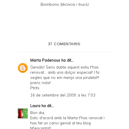
Bombons (tècnica i trucs)
37 COMENTARIS:
Marta Padenous
ha dit...
Genials! Sens dubte aquest estiu t'has
renovat... amb una dolçor especial! I fa
segles que no em menjo una piruleta!!!
prenc nota!
Ptnts
16 de setembre del 2009, a les 7:03
Laura
ha dit...
Bon dia,
Estic d'acord amb la Marta t'has renovat i
has fet un canvi genial al teu blog.
M'encanta!!