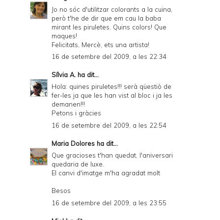
Jo no sóc d'utilitzar colorants a la cuina,
però t'he de dir que em cau la baba
mirant les piruletes. Quins colors! Que
maques!
Felicitats, Mercè, ets una artista!
16 de setembre del 2009, a les 22:34
Sílvia A.
ha dit...
Hola: quines piruletes!!! serà qüestiò de
fer-les ja que les han vist al bloc i ja les
demanen!!!
Petons i gràcies
16 de setembre del 2009, a les 22:54
Maria Dolores
ha dit...
Que gracioses t'han quedat, l'aniversari
quedaria de luxe.
El canvi d'imatge m'ha agradat molt
Besos
16 de setembre del 2009, a les 23:55