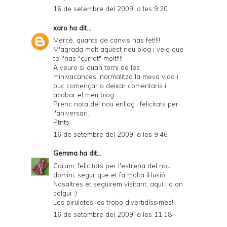
16 de setembre del 2009, a les 9:20
xaro
ha dit...
Mercè, quants de canvis has fet!!!!
M'agrada molt aquest nou blog i veig que
te l'has "currat" molt!!!!
A veure si quan torni de les
minivacances, normalitzo la meva vida i
puc començar a deixar comentaris i
acabar el meu blog.
Prenc nota del nou enllaç i felicitats per
l'aniversari.
Ptnts
16 de setembre del 2009, a les 9:46
Gemma
ha dit...
Caram, felicitats per l'estrena del nou
domini, segur que et fa molta il·lusió.
Nosaltres et seguirem visitant, aquí i a on
calgui :)
Les piruletes les trobo divertidíssimes!
16 de setembre del 2009, a les 11:18