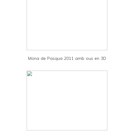
y
a
n
d
P
D
Mona de Pasqua 2011 amb ous en 3D
F