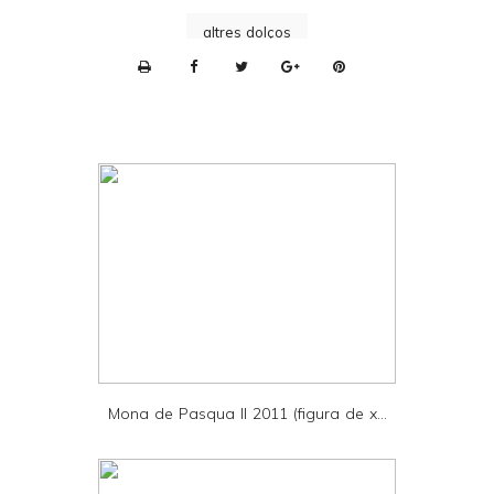
altres dolços
P
r
i
n
t
e
r
F
r
i
e
Mona de Pasqua II 2011 (figura de x...
n
d
l