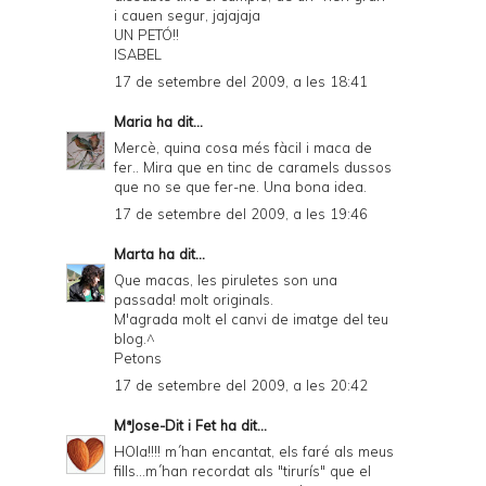
i cauen segur, jajajaja
UN PETÓ!!
ISABEL
17 de setembre del 2009, a les 18:41
Maria
ha dit...
Mercè, quina cosa més fàcil i maca de
fer.. Mira que en tinc de caramels dussos
que no se que fer-ne. Una bona idea.
17 de setembre del 2009, a les 19:46
Marta
ha dit...
Que macas, les piruletes son una
passada! molt originals.
M'agrada molt el canvi de imatge del teu
blog.^
Petons
17 de setembre del 2009, a les 20:42
MªJose-Dit i Fet
ha dit...
HOla!!!! m´han encantat, els faré als meus
fills...m´han recordat als "tirurís" que el