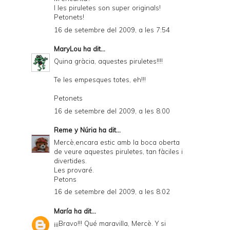
I les piruletes son super originals!
Petonets!
16 de setembre del 2009, a les 7:54
MaryLou
ha dit...
Quina gràcia, aquestes piruletes!!!!
Te les empesques totes, eh!!!
Petonets
16 de setembre del 2009, a les 8:00
Reme y Núria
ha dit...
Mercè,encara estic amb la boca oberta
de veure aquestes piruletes, tan fàciles i
divertides.
Les provaré.
Petons
16 de setembre del 2009, a les 8:02
María
ha dit...
¡¡¡Bravo!!! Qué maravilla, Mercè. Y si