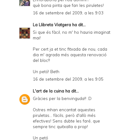
què bona pinta que fan les piruletes!
16 de setembre del 2009, a les 9:03
La Llibreta Viatgera
ha dit...
Si que és fàcil, no m' ho hauria imaginat
mai!
Per cert ja et tinc fitxada de nou, cada
dia m' agrada més aquesta renovació
del bloc!!
Un petó! Beth
16 de setembre del 2009, a les 9:05
L'art de la cuina
ha dit...
Gràcies per la benvinguda!! :D
Ostres mhan encantat aquestes
piruletas... fàcils, però d'allò més
efectives! Sens dubte les faré, que
sempre tinc quitxalla a prop!
Un petó