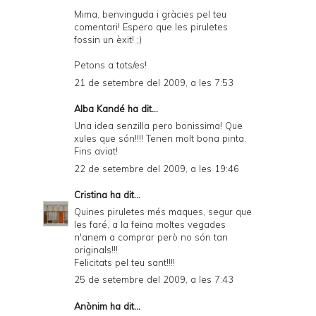
Mima, benvinguda i gràcies pel teu
comentari! Espero que les piruletes
fossin un èxit! ;)
Petons a tots/es!
21 de setembre del 2009, a les 7:53
Alba Kandé
ha dit...
Una idea senzilla pero bonissima! Que
xules que són!!!! Tenen molt bona pinta.
Fins aviat!
22 de setembre del 2009, a les 19:46
Cristina
ha dit...
Quines piruletes més maques, segur que
les faré, a la feina moltes vegades
n'anem a comprar però no són tan
originals!!!
Felicitats pel teu sant!!!!
25 de setembre del 2009, a les 7:43
Anònim ha dit...