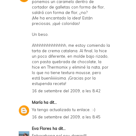
ponemos un caramelo dentro de
cortador de galletas con forma de flor,
saldrá con forma de flor, ¿no?
¡Me ha encantado la idea! Están
preciosas, ¡qué coloridas!
Un beso.
Ahhhhhhhhhhhhh, me estoy comiendo la
tarta de crema catalana. Al final, la hice
un poco diferente, en molde bajo rizado,
con pasta quebrada de chocolate, la
hice en Thermomix y eliminé la nata, por
lo que no tiene textura mousse, pero
está bueníiiiiiisima. ¡Gracias por la
estupenda receta!
16 de setembre del 2009, a les 8:42
María
ha dit...
Ya tengo actualizado tu enlace. :-)
16 de setembre del 2009, a les 8:45
Eva Flores
ha dit...
Enhorabona pel nou domini!!!