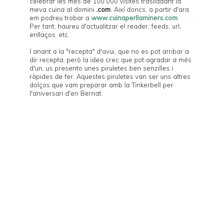
celebrar les més de 100.000 visites traslladant la
meva cuina al domini
.com
. Així doncs, a partir d'ara
em podreu trobar a
www.cuinaperllaminers.com
Per tant, haureu d'actualitzar el reader, feeds, url,
enllaços, etc.
I anant a la "recepta" d'avui, que no es pot arribar a
dir recepta, però la idea crec que pot agradar a més
d'un, us presento unes piruletes ben senzilles i
ràpides de fer. Aquestes piruletes van ser uns altres
dolços que vam preparar amb la
Tinkerbell
per
l'aniversari d'en
Bernat
.