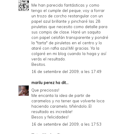
Me han parecido fantásticas y como
tengo el cumple del peque, voy a forrar
un trozo de corcho restangular con un
papel azul brillante y pincharé las 28
piruletas que necesito como detalle para
sus compis de clase. Haré un saquito
con papel celofán transparente y pondré
la "tarta" de piruletas en el centro y lo
ataré con rafia azul.Mil gracias. Ya la
colgaré en mi blog cuando la haga y así
verás el resultado.
Besitos.
16 de setembre del 2009, a les 17:49
marilu perez
ha dit...
Que preciosas!
Me encanta la idea de partir de
caramelos y no tener que volverte loca
haciendo caramelo, tiñéndolo..El
resultado es increible!
Besos y felicidades!
16 de setembre del 2009, a les 17:53