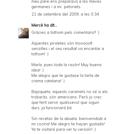
meu pare ens preparava a les meves
germanes i a mi...petonets
21 de setembre del 2009, a les 0:34
Mercè
ha dit...
Gràcies a tothom pels comentaris!! :)
Aquestes piruletes són mooooolt
senzilles i el seu resultat va encantar a
tothom! :)
María, pues toda la razón! Muy buena
idea! :)
Me alegro que te gustase la tarta de
crema catalana! :)
Bajoqueta, aquests caramels no sé si els
trobaràs, són americans. Però jo crec
que fent servir qualssevol que siguin
durs, ja funcionarà bé.
Sin recetas de la abuela, bienvenido/a a
mi cocina! Me alegro te hayan gustado!
Ya te visitaré para ver tu versión! :)