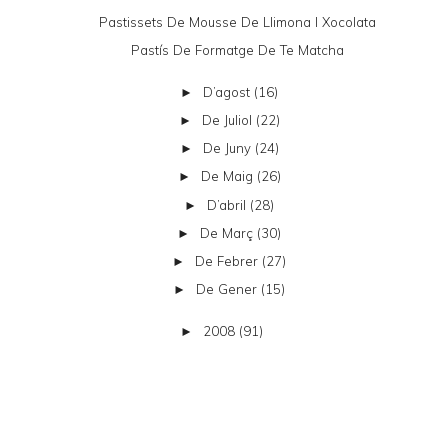
Pastissets De Mousse De Llimona I Xocolata
Pastís De Formatge De Te Matcha
D’agost
(16)
►
De Juliol
(22)
►
De Juny
(24)
►
De Maig
(26)
►
D’abril
(28)
►
De Març
(30)
►
De Febrer
(27)
►
De Gener
(15)
►
2008
(91)
►