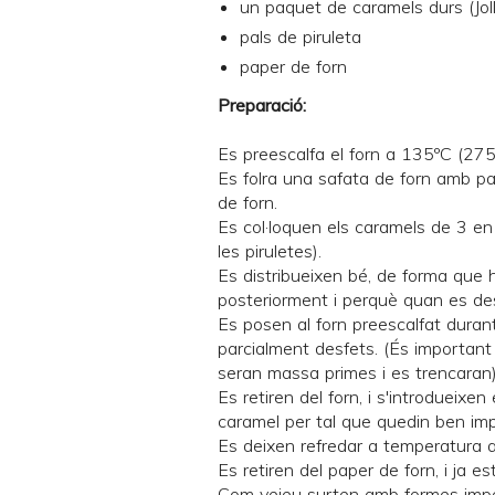
un paquet de caramels durs (
Jo
pals de piruleta
paper de forn
Preparació:
Es preescalfa el forn a 135ºC (275
Es folra una safata de forn amb pa
de forn.
Es col·loquen els caramels de 3 en 
les piruletes).
Es distribueixen bé, de forma que h
posteriorment i perquè quan es des
Es posen al forn preescalfat duran
parcialment desfets. (És important 
seran massa primes i es trencaran)
Es retiren del forn, i s'introdueixen
caramel per tal que quedin ben imp
Es deixen refredar a temperatura 
Es retiren del paper de forn, i ja es
Com veieu surten amb formes imper