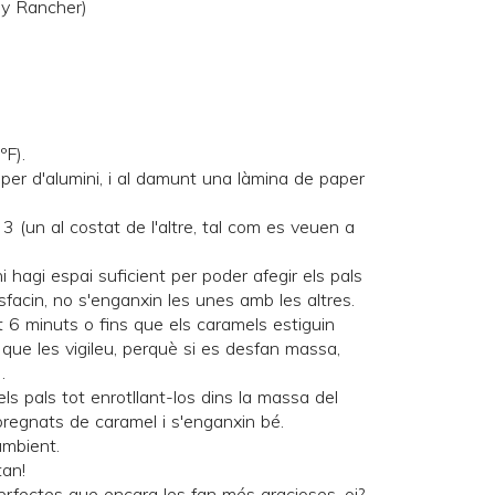
lly Rancher
)
ºF).
per d'alumini, i al damunt una làmina de paper
3 (un al costat de l'altre, tal com es veuen a
i hagi espai suficient per poder afegir els pals
facin, no s'enganxin les unes amb les altres.
t 6 minuts o fins que els caramels estiguin
que les vigileu, perquè si es desfan massa,
.
 els pals tot enrotllant-los dins la massa del
regnats de caramel i s'enganxin bé.
ambient.
tan!
fectes que encara les fan més gracioses, oi?