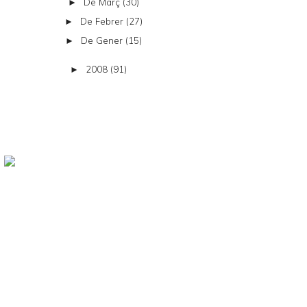
De Març
(30)
►
De Febrer
(27)
►
De Gener
(15)
►
2008
(91)
►