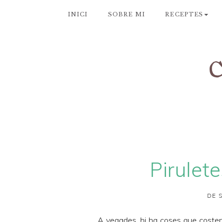
INICI
SOBRE MI
RECEPTES
Pirulet
DE 
A vegades, hi ha coses que costen d'