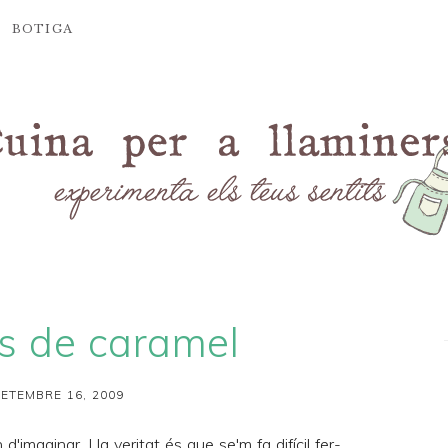
BOTIGA
es de caramel
SETEMBRE 16, 2009
imaginar. I la veritat és que se'm fa difícil fer-