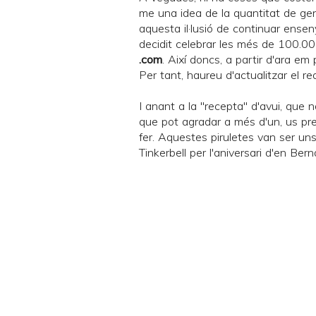
me una idea de la quantitat de gen
aquesta il·lusió de continuar ense
decidit celebrar les més de 100.000
.com
. Així doncs, a partir d'ara e
Per tant, haureu d'actualitzar el rea
I anant a la "recepta" d'avui, que n
que pot agradar a més d'un, us pre
fer. Aquestes piruletes van ser un
Tinkerbell
per l'aniversari d'en
Bern