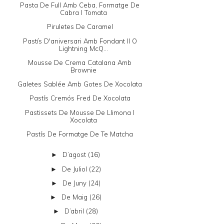
Pasta De Full Amb Ceba, Formatge De
Cabra I Tomata
Piruletes De Caramel
Pastís D'aniversari Amb Fondant II O
Lightning McQ...
Mousse De Crema Catalana Amb
Brownie
Galetes Sablée Amb Gotes De Xocolata
Pastís Cremós Fred De Xocolata
Pastissets De Mousse De Llimona I
Xocolata
Pastís De Formatge De Te Matcha
D’agost
(16)
►
De Juliol
(22)
►
De Juny
(24)
►
De Maig
(26)
►
D’abril
(28)
►