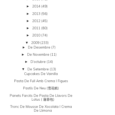
2014
(49)
►
2013
(56)
►
2012
(45)
►
2011
(80)
►
2010
(74)
►
2009
(233)
▼
De Desembre
(7)
►
De Novembre
(11)
►
D’octubre
(14)
►
De Setembre
(13)
▼
Cupcakes De Vainilla
Pasta De Full Amb Crema I Figues
Pastís De Neu (雪花糕)
Panets Farcits De Pasta De Llavors De
Lotus ( 蓮蓉包)
Tronc De Mousse De Xocolata I Crema
De Llimona