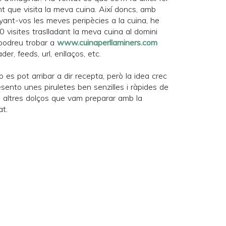
t que visita la meva cuina. Així doncs, amb
nyant-vos les meves peripècies a la cuina, he
 visites traslladant la meva cuina al domini
m podreu trobar a
www.cuinaperllaminers.com
der, feeds, url, enllaços, etc.
o es pot arribar a dir recepta, però la idea crec
sento unes piruletes ben senzilles i ràpides de
s altres dolços que vam preparar amb la
at
.