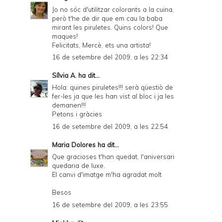
Jo no sóc d'utilitzar colorants a la cuina,
però t'he de dir que em cau la baba
mirant les piruletes. Quins colors! Que
maques!
Felicitats, Mercè, ets una artista!
16 de setembre del 2009, a les 22:34
Sílvia A.
ha dit...
Hola: quines piruletes!!! serà qüestiò de
fer-les ja que les han vist al bloc i ja les
demanen!!!
Petons i gràcies
16 de setembre del 2009, a les 22:54
Maria Dolores
ha dit...
Que gracioses t'han quedat, l'aniversari
quedaria de luxe.
El canvi d'imatge m'ha agradat molt
Besos
16 de setembre del 2009, a les 23:55