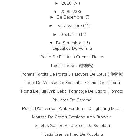
2010
(74)
►
2009
(233)
▼
De Desembre
(7)
►
De Novembre
(11)
►
D’octubre
(14)
►
De Setembre
(13)
▼
Cupcakes De Vainilla
Pasta De Full Amb Crema I Figues
Pastís De Neu (雪花糕)
Panets Farcits De Pasta De Llavors De Lotus ( 蓮蓉包)
Tronc De Mousse De Xocolata I Crema De Llimona
Pasta De Full Amb Ceba, Formatge De Cabra I Tomata
Piruletes De Caramel
Pastís D'aniversari Amb Fondant II O Lightning McQ...
Mousse De Crema Catalana Amb Brownie
Galetes Sablée Amb Gotes De Xocolata
Pastís Cremós Fred De Xocolata