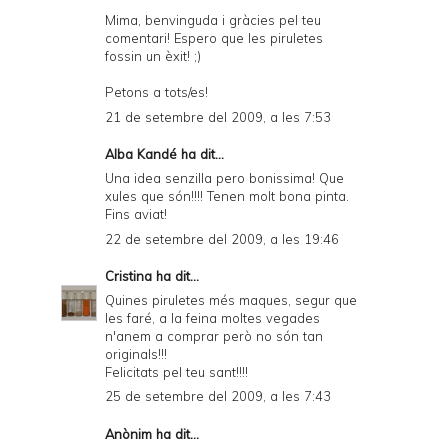
Mima, benvinguda i gràcies pel teu
comentari! Espero que les piruletes
fossin un èxit! ;)
Petons a tots/es!
21 de setembre del 2009, a les 7:53
Alba Kandé
ha dit...
Una idea senzilla pero bonissima! Que
xules que són!!!! Tenen molt bona pinta.
Fins aviat!
22 de setembre del 2009, a les 19:46
Cristina
ha dit...
Quines piruletes més maques, segur que
les faré, a la feina moltes vegades
n'anem a comprar però no són tan
originals!!!
Felicitats pel teu sant!!!!
25 de setembre del 2009, a les 7:43
Anònim ha dit...