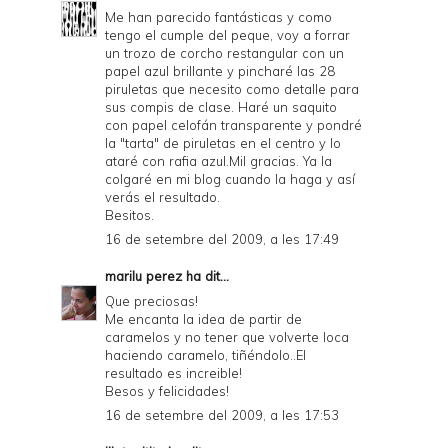
Me han parecido fantásticas y como
tengo el cumple del peque, voy a forrar
un trozo de corcho restangular con un
papel azul brillante y pincharé las 28
piruletas que necesito como detalle para
sus compis de clase. Haré un saquito
con papel celofán transparente y pondré
la "tarta" de piruletas en el centro y lo
ataré con rafia azul.Mil gracias. Ya la
colgaré en mi blog cuando la haga y así
verás el resultado.
Besitos.
16 de setembre del 2009, a les 17:49
marilu perez
ha dit...
Que preciosas!
Me encanta la idea de partir de
caramelos y no tener que volverte loca
haciendo caramelo, tiñéndolo..El
resultado es increible!
Besos y felicidades!
16 de setembre del 2009, a les 17:53