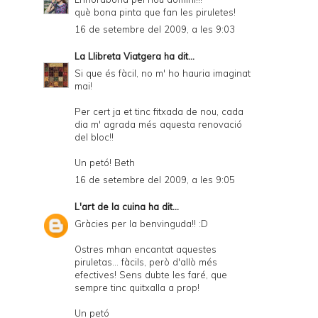
què bona pinta que fan les piruletes!
16 de setembre del 2009, a les 9:03
La Llibreta Viatgera
ha dit...
Si que és fàcil, no m' ho hauria imaginat
mai!
Per cert ja et tinc fitxada de nou, cada
dia m' agrada més aquesta renovació
del bloc!!
Un petó! Beth
16 de setembre del 2009, a les 9:05
L'art de la cuina
ha dit...
Gràcies per la benvinguda!! :D
Ostres mhan encantat aquestes
piruletas... fàcils, però d'allò més
efectives! Sens dubte les faré, que
sempre tinc quitxalla a prop!
Un petó