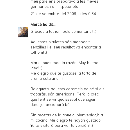
meu pare ens preparava a les meves
germanes i a mi...petonets
21 de setembre del 2009, a les 0:34
Mercè
ha dit...
Gràcies a tothom pels comentaris!! :)
Aquestes piruletes són mooooolt
senzilles i el seu resultat va encantar a
tothom! :)
María, pues toda la razón! Muy buena
idea! :)
Me alegro que te gustase la tarta de
crema catalana! :)
Bajoqueta, aquests caramels no sé si els
trobaràs, són americans. Però jo crec
que fent servir qualssevol que siguin
durs, ja funcionarà bé.
Sin recetas de la abuela, bienvenido/a a
mi cocina! Me alegro te hayan gustado!
Ya te visitaré para ver tu versión! :)