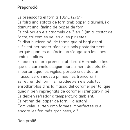
Preparació:
Es preescalfa el forn a 135ºC (275ºF).
Es folra una safata de forn amb paper d'alumini, i al
damunt una làmina de paper de forn.
Es col·loquen els caramels de 3 en 3 (un al costat de
l'altre, tal com es veuen a les piruletes).
Es distribueixen bé, de forma que hi hagi espai
suficient per poder afegir els pals posteriorment i
perquè quan es desfacin, no s'enganxin les unes
amb les altres.
Es posen al forn preescalfat durant 6 minuts o fins
que els caramels estiguin parcialment desfets. (És
important que les vigileu, perquè si es desfan
massa, seran massa primes i es trencaran).
Es retiren del forn, i s'introdueixen els pals tot
enrotllant-los dins la massa del caramel per tal que
quedin ben impregnats de caramel i s'enganxin bé.
Es deixen refredar a temperatura ambient.
Es retiren del paper de forn, i ja estan!
Com veieu surten amb formes imperfectes que
encara les fan més gracioses, oi?
Bon profit!