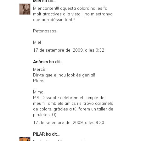
Miel
ha dit...
M'encanten!!! aquesta coloraina les fa
molt atractives a la vista!!! no m'extranya
que agradéssin tant!!!
Petonassos
Miel
17 de setembre del 2009, a les 0:32
Anònim ha dit...
Mercè:
Dir-te que el nou look és genial!
Ptons
Mima
P.S: Dissabte celebrem el cumple del
meu fill amb els amics i si trovo caramels
de colors, gràcies a tú, farem un taller de
piruletes :O)
17 de setembre del 2009, a les 9:30
PILAR
ha dit...