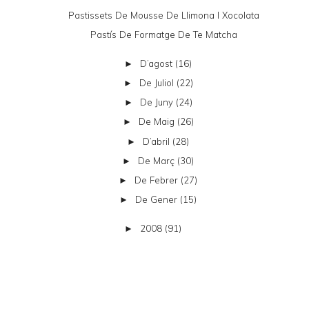
Pastissets De Mousse De Llimona I Xocolata
Pastís De Formatge De Te Matcha
D’agost
(16)
►
De Juliol
(22)
►
De Juny
(24)
►
De Maig
(26)
►
D’abril
(28)
►
De Març
(30)
►
De Febrer
(27)
►
De Gener
(15)
►
2008
(91)
►