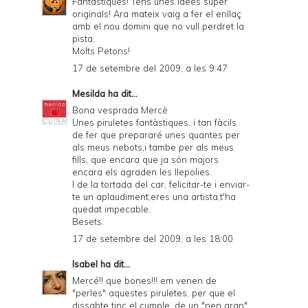
Fantastiques! Tens unes idees super
originals! Ara mateix vaig a fer el enllaç
amb el nou domini que no vull perdret la
pista.
Molts Petons!
17 de setembre del 2009, a les 9:47
Mesilda
ha dit...
Bona vesprada Mercè
Unes piruletes fantàstiques, i tan fàcils
de fer que prepararé unes quantes per
als meus nebots,i tambe per als meus
fills, que encara que ja són majors
encara els agraden les llepolies.
I de la tortada del car, felicitar-te i enviar-
te un aplaudiment,eres una artista,t'ha
quedat impecable.
Besets.
17 de setembre del 2009, a les 18:00
Isabel
ha dit...
Mercé!! que bones!!! em venen de
"perles" aquestes piruletes, per que el
dissabte tinc el cumple, de un "nen gran"