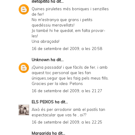
illetapitita
ha dit...
Quines piruletes més boniques i senzilles
de fer!
No m'estranya que grans i petits
quedéssiu meravellats!
Jo també hi he quedat, em falta provar-
les!
Una abraçada!
16 de setembre del 2009, a les 20:58
Unknown
ha dit...
¡Quina passada! i que fàcils de fer, i amb
aquest toc personal que les fan
úniques,segur que les faig pels meus fills.
Gracies per la idea. Petons
16 de setembre del 2009, a les 21:27
ELS PEIXOS
ha dit...
Això és per arrodonir amb el pastís tan
espectacular que vas fe , oi??
16 de setembre del 2009, a les 22:25
Margarida
ha dit...