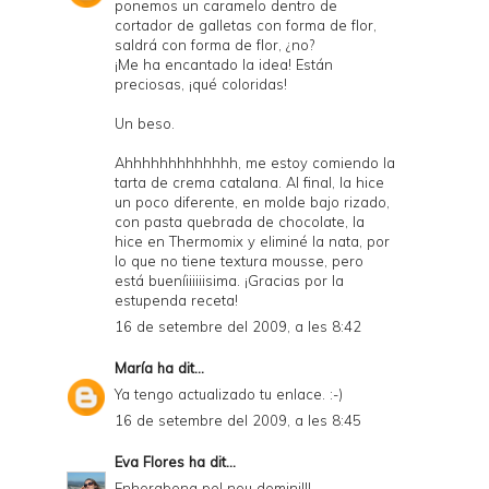
ponemos un caramelo dentro de
cortador de galletas con forma de flor,
saldrá con forma de flor, ¿no?
¡Me ha encantado la idea! Están
preciosas, ¡qué coloridas!
Un beso.
Ahhhhhhhhhhhhh, me estoy comiendo la
tarta de crema catalana. Al final, la hice
un poco diferente, en molde bajo rizado,
con pasta quebrada de chocolate, la
hice en Thermomix y eliminé la nata, por
lo que no tiene textura mousse, pero
está bueníiiiiiisima. ¡Gracias por la
estupenda receta!
16 de setembre del 2009, a les 8:42
María
ha dit...
Ya tengo actualizado tu enlace. :-)
16 de setembre del 2009, a les 8:45
Eva Flores
ha dit...
Enhorabona pel nou domini!!!