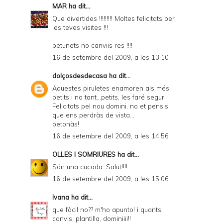
MAR
ha dit...
Que divertides !!!!!!!!! Moltes felicitats per
les teves visites !!!
petunets no canviis res !!!!
16 de setembre del 2009, a les 13:10
dolçosdesdecasa
ha dit...
Aquestes piruletes enamoren als més
petits i no tant...petits, les faré segur!
Felicitats pel nou domini, no et pensis
que ens perdràs de vista...
petonàs!
16 de setembre del 2009, a les 14:56
OLLES I SOMRIURES
ha dit...
Són una cucada. Salut!!!!
16 de setembre del 2009, a les 15:06
Ivana
ha dit...
que fàcil no?? m'ho apunto! i quants
canvis, plantilla, dominiiii!!