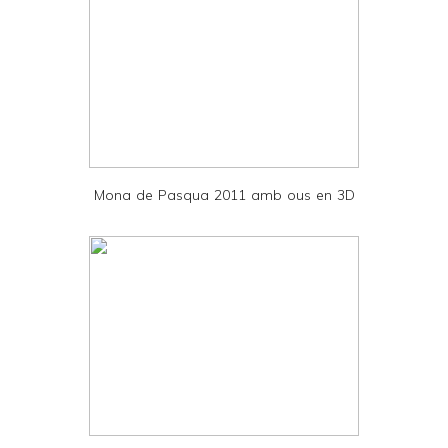
y
a
n
d
P
D
Mona de Pasqua 2011 amb ous en 3D
F