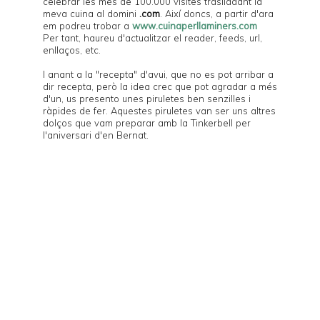
celebrar les més de 100.000 visites traslladant la
meva cuina al domini
.com
. Així doncs, a partir d'ara
em podreu trobar a
www.cuinaperllaminers.com
Per tant, haureu d'actualitzar el reader, feeds, url,
enllaços, etc.
I anant a la "recepta" d'avui, que no es pot arribar a
dir recepta, però la idea crec que pot agradar a més
d'un, us presento unes piruletes ben senzilles i
ràpides de fer. Aquestes piruletes van ser uns altres
dolços que vam preparar amb la
Tinkerbell
per
l'aniversari d'en
Bernat
.