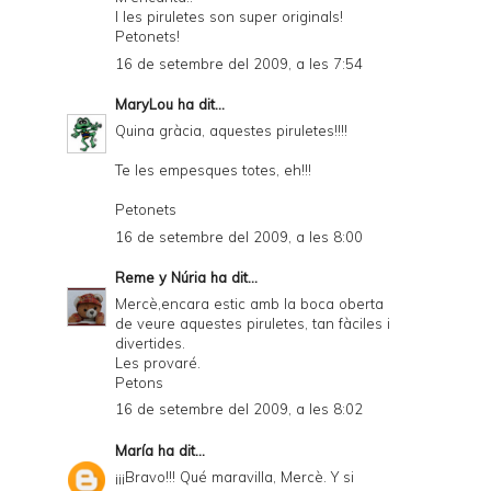
I les piruletes son super originals!
Petonets!
16 de setembre del 2009, a les 7:54
MaryLou
ha dit...
Quina gràcia, aquestes piruletes!!!!
Te les empesques totes, eh!!!
Petonets
16 de setembre del 2009, a les 8:00
Reme y Núria
ha dit...
Mercè,encara estic amb la boca oberta
de veure aquestes piruletes, tan fàciles i
divertides.
Les provaré.
Petons
16 de setembre del 2009, a les 8:02
María
ha dit...
¡¡¡Bravo!!! Qué maravilla, Mercè. Y si