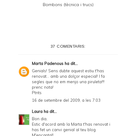
Bombons (tècnica i trucs)
37 COMENTARIS:
Marta Padenous
ha dit...
Genials! Sens dubte aquest estiu t'has
renovat... amb una dolçor especial! I fa
segles que no em menjo una piruleta!!!
prenc nota!
Ptnts
16 de setembre del 2009, a les 7:03
Laura
ha dit...
Bon dia,
Estic d'acord amb la Marta t'has renovat i
has fet un canvi genial al teu blog.
M'encanta!!