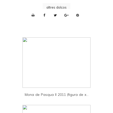
altres dolços
P
r
i
n
t
e
r
F
r
i
e
Mona de Pasqua II 2011 (figura de x...
n
d
l