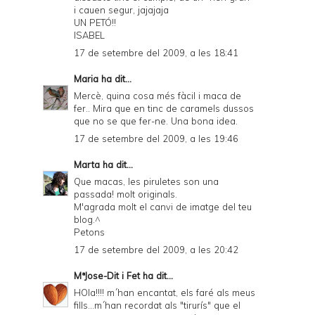
i cauen segur, jajajaja
UN PETÓ!!
ISABEL
17 de setembre del 2009, a les 18:41
Maria
ha dit...
Mercè, quina cosa més fàcil i maca de
fer.. Mira que en tinc de caramels dussos
que no se que fer-ne. Una bona idea.
17 de setembre del 2009, a les 19:46
Marta
ha dit...
Que macas, les piruletes son una
passada! molt originals.
M'agrada molt el canvi de imatge del teu
blog.^
Petons
17 de setembre del 2009, a les 20:42
MªJose-Dit i Fet
ha dit...
HOla!!!! m´han encantat, els faré als meus
fills...m´han recordat als "tirurís" que el