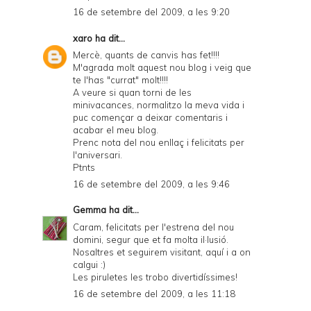
16 de setembre del 2009, a les 9:20
xaro
ha dit...
Mercè, quants de canvis has fet!!!!
M'agrada molt aquest nou blog i veig que
te l'has "currat" molt!!!!
A veure si quan torni de les
minivacances, normalitzo la meva vida i
puc començar a deixar comentaris i
acabar el meu blog.
Prenc nota del nou enllaç i felicitats per
l'aniversari.
Ptnts
16 de setembre del 2009, a les 9:46
Gemma
ha dit...
Caram, felicitats per l'estrena del nou
domini, segur que et fa molta il·lusió.
Nosaltres et seguirem visitant, aquí i a on
calgui :)
Les piruletes les trobo divertidíssimes!
16 de setembre del 2009, a les 11:18