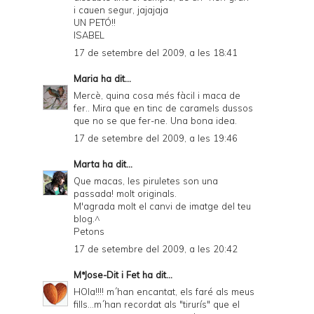
i cauen segur, jajajaja
UN PETÓ!!
ISABEL
17 de setembre del 2009, a les 18:41
Maria
ha dit...
Mercè, quina cosa més fàcil i maca de
fer.. Mira que en tinc de caramels dussos
que no se que fer-ne. Una bona idea.
17 de setembre del 2009, a les 19:46
Marta
ha dit...
Que macas, les piruletes son una
passada! molt originals.
M'agrada molt el canvi de imatge del teu
blog.^
Petons
17 de setembre del 2009, a les 20:42
MªJose-Dit i Fet
ha dit...
HOla!!!! m´han encantat, els faré als meus
fills...m´han recordat als "tirurís" que el