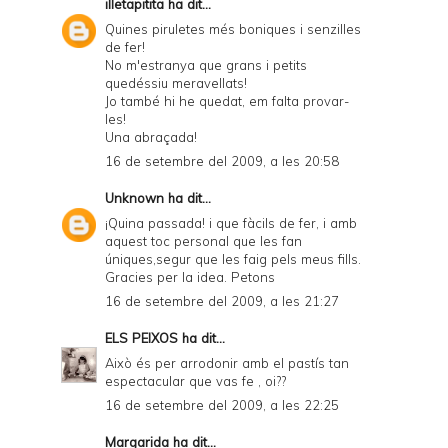
illetapitita
ha dit...
Quines piruletes més boniques i senzilles
de fer!
No m'estranya que grans i petits
quedéssiu meravellats!
Jo també hi he quedat, em falta provar-
les!
Una abraçada!
16 de setembre del 2009, a les 20:58
Unknown
ha dit...
¡Quina passada! i que fàcils de fer, i amb
aquest toc personal que les fan
úniques,segur que les faig pels meus fills.
Gracies per la idea. Petons
16 de setembre del 2009, a les 21:27
ELS PEIXOS
ha dit...
Això és per arrodonir amb el pastís tan
espectacular que vas fe , oi??
16 de setembre del 2009, a les 22:25
Margarida
ha dit...