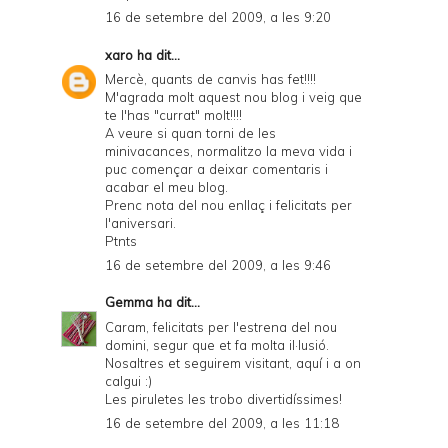
16 de setembre del 2009, a les 9:20
xaro
ha dit...
Mercè, quants de canvis has fet!!!!
M'agrada molt aquest nou blog i veig que
te l'has "currat" molt!!!!
A veure si quan torni de les
minivacances, normalitzo la meva vida i
puc començar a deixar comentaris i
acabar el meu blog.
Prenc nota del nou enllaç i felicitats per
l'aniversari.
Ptnts
16 de setembre del 2009, a les 9:46
Gemma
ha dit...
Caram, felicitats per l'estrena del nou
domini, segur que et fa molta il·lusió.
Nosaltres et seguirem visitant, aquí i a on
calgui :)
Les piruletes les trobo divertidíssimes!
16 de setembre del 2009, a les 11:18