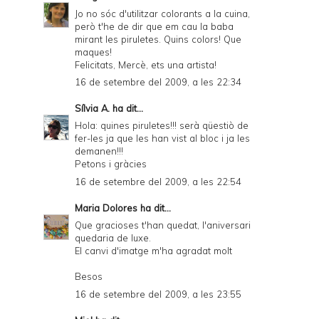
Jo no sóc d'utilitzar colorants a la cuina,
però t'he de dir que em cau la baba
mirant les piruletes. Quins colors! Que
maques!
Felicitats, Mercè, ets una artista!
16 de setembre del 2009, a les 22:34
Sílvia A.
ha dit...
Hola: quines piruletes!!! serà qüestiò de
fer-les ja que les han vist al bloc i ja les
demanen!!!
Petons i gràcies
16 de setembre del 2009, a les 22:54
Maria Dolores
ha dit...
Que gracioses t'han quedat, l'aniversari
quedaria de luxe.
El canvi d'imatge m'ha agradat molt
Besos
16 de setembre del 2009, a les 23:55