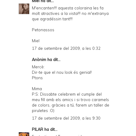
Miel
ha dit...
M'encanten!!! aquesta coloraina les fa
molt atractives a la vista!!! no m'extranya
que agradéssin tant!!!
Petonassos
Miel
17 de setembre del 2009, a les 0:32
Anònim ha dit...
Mercè:
Dir-te que el nou look és genial!
Ptons
Mima
P.S: Dissabte celebrem el cumple del
meu fill amb els amics i si trovo caramels
de colors, gràcies a tú, farem un taller de
piruletes :O)
17 de setembre del 2009, a les 9:30
PILAR
ha dit...