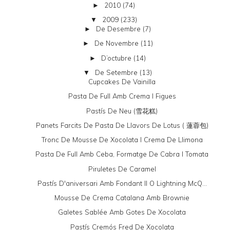
2010
(74)
►
2009
(233)
▼
De Desembre
(7)
►
De Novembre
(11)
►
D’octubre
(14)
►
De Setembre
(13)
▼
Cupcakes De Vainilla
Pasta De Full Amb Crema I Figues
Pastís De Neu (雪花糕)
Panets Farcits De Pasta De Llavors De Lotus ( 蓮蓉包)
Tronc De Mousse De Xocolata I Crema De Llimona
Pasta De Full Amb Ceba, Formatge De Cabra I Tomata
Piruletes De Caramel
Pastís D'aniversari Amb Fondant II O Lightning McQ...
Mousse De Crema Catalana Amb Brownie
Galetes Sablée Amb Gotes De Xocolata
Pastís Cremós Fred De Xocolata