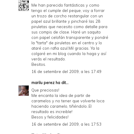
Me han parecido fantásticas y como
tengo el cumple del peque, voy a forrar
un trozo de corcho restangular con un
papel azul brillante y pincharé las 28
piruletas que necesito como detalle para
sus compis de clase. Haré un saquito
con papel celofán transparente y pondré
la "tarta" de piruletas en el centro y lo
ataré con rafia azul.Mil gracias. Ya la
colgaré en mi blog cuando la haga y así
verás el resultado.
Besitos.
16 de setembre del 2009, a les 17:49
marilu perez
ha dit...
Que preciosas!
Me encanta la idea de partir de
caramelos y no tener que volverte loca
haciendo caramelo, tiñéndolo..El
resultado es increible!
Besos y felicidades!
16 de setembre del 2009, a les 17:53