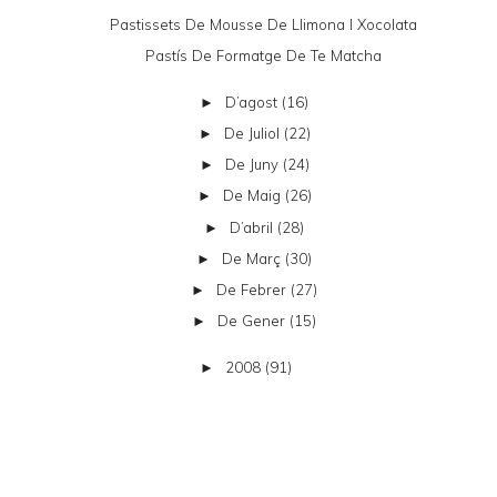
Pastissets De Mousse De Llimona I Xocolata
Pastís De Formatge De Te Matcha
D’agost
(16)
►
De Juliol
(22)
►
De Juny
(24)
►
De Maig
(26)
►
D’abril
(28)
►
De Març
(30)
►
De Febrer
(27)
►
De Gener
(15)
►
2008
(91)
►