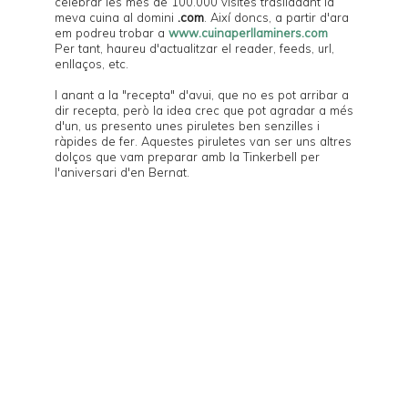
celebrar les més de 100.000 visites traslladant la
meva cuina al domini
.com
. Així doncs, a partir d'ara
em podreu trobar a
www.cuinaperllaminers.com
Per tant, haureu d'actualitzar el reader, feeds, url,
enllaços, etc.
I anant a la "recepta" d'avui, que no es pot arribar a
dir recepta, però la idea crec que pot agradar a més
d'un, us presento unes piruletes ben senzilles i
ràpides de fer. Aquestes piruletes van ser uns altres
dolços que vam preparar amb la
Tinkerbell
per
l'aniversari d'en
Bernat
.