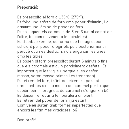
Preparació:
Es preescalfa el forn a 135ºC (275ºF).
Es folra una safata de forn amb paper d'alumini, i al
damunt una làmina de paper de forn.
Es col·loquen els caramels de 3 en 3 (un al costat de
l'altre, tal com es veuen a les piruletes).
Es distribueixen bé, de forma que hi hagi espai
suficient per poder afegir els pals posteriorment i
perquè quan es desfacin, no s'enganxin les unes
amb les altres.
Es posen al forn preescalfat durant 6 minuts o fins
que els caramels estiguin parcialment desfets. (És
important que les vigileu, perquè si es desfan
massa, seran massa primes i es trencaran).
Es retiren del forn, i s'introdueixen els pals tot
enrotllant-los dins la massa del caramel per tal que
quedin ben impregnats de caramel i s'enganxin bé.
Es deixen refredar a temperatura ambient.
Es retiren del paper de forn, i ja estan!
Com veieu surten amb formes imperfectes que
encara les fan més gracioses, oi?
Bon profit!