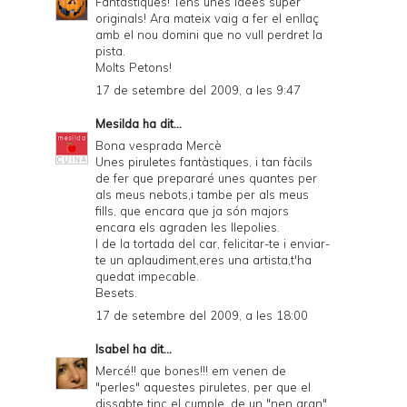
Fantastiques! Tens unes idees super
originals! Ara mateix vaig a fer el enllaç
amb el nou domini que no vull perdret la
pista.
Molts Petons!
17 de setembre del 2009, a les 9:47
Mesilda
ha dit...
Bona vesprada Mercè
Unes piruletes fantàstiques, i tan fàcils
de fer que prepararé unes quantes per
als meus nebots,i tambe per als meus
fills, que encara que ja són majors
encara els agraden les llepolies.
I de la tortada del car, felicitar-te i enviar-
te un aplaudiment,eres una artista,t'ha
quedat impecable.
Besets.
17 de setembre del 2009, a les 18:00
Isabel
ha dit...
Mercé!! que bones!!! em venen de
"perles" aquestes piruletes, per que el
dissabte tinc el cumple, de un "nen gran"