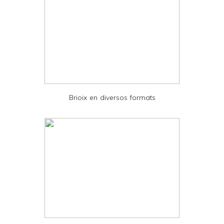
y
a
n
d
P
D
Brioix en diversos formats
F