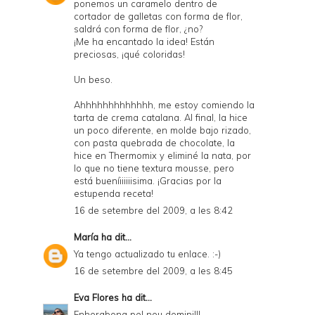
ponemos un caramelo dentro de
cortador de galletas con forma de flor,
saldrá con forma de flor, ¿no?
¡Me ha encantado la idea! Están
preciosas, ¡qué coloridas!
Un beso.
Ahhhhhhhhhhhhh, me estoy comiendo la
tarta de crema catalana. Al final, la hice
un poco diferente, en molde bajo rizado,
con pasta quebrada de chocolate, la
hice en Thermomix y eliminé la nata, por
lo que no tiene textura mousse, pero
está bueníiiiiiisima. ¡Gracias por la
estupenda receta!
16 de setembre del 2009, a les 8:42
María
ha dit...
Ya tengo actualizado tu enlace. :-)
16 de setembre del 2009, a les 8:45
Eva Flores
ha dit...
Enhorabona pel nou domini!!!