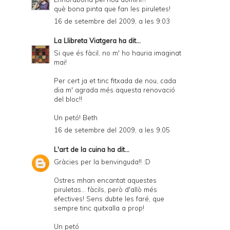
què bona pinta que fan les piruletes!
16 de setembre del 2009, a les 9:03
La Llibreta Viatgera
ha dit...
Si que és fàcil, no m' ho hauria imaginat
mai!
Per cert ja et tinc fitxada de nou, cada
dia m' agrada més aquesta renovació
del bloc!!
Un petó! Beth
16 de setembre del 2009, a les 9:05
L'art de la cuina
ha dit...
Gràcies per la benvinguda!! :D
Ostres mhan encantat aquestes
piruletas... fàcils, però d'allò més
efectives! Sens dubte les faré, que
sempre tinc quitxalla a prop!
Un petó