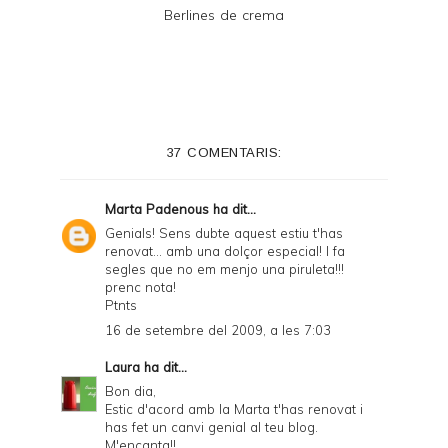
Berlines de crema
37 COMENTARIS:
Marta Padenous
ha dit...
Genials! Sens dubte aquest estiu t'has
renovat... amb una dolçor especial! I fa
segles que no em menjo una piruleta!!!
prenc nota!
Ptnts
16 de setembre del 2009, a les 7:03
Laura
ha dit...
Bon dia,
Estic d'acord amb la Marta t'has renovat i
has fet un canvi genial al teu blog.
M'encanta!!