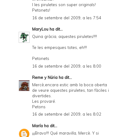
I les piruletes son super originals!
Petonets!
16 de setembre del 2009, a les 7:54
MaryLou
ha dit...
Quina gràcia, aquestes piruletes!!!!
Te les empesques totes, eh!!!
Petonets
16 de setembre del 2009, a les 8:00
Reme y Núria
ha dit...
Mercè,encara estic amb la boca oberta
de veure aquestes piruletes, tan fàciles i
divertides.
Les provaré.
Petons
16 de setembre del 2009, a les 8:02
María
ha dit...
¡¡¡Bravo!!! Qué maravilla, Mercè. Y si