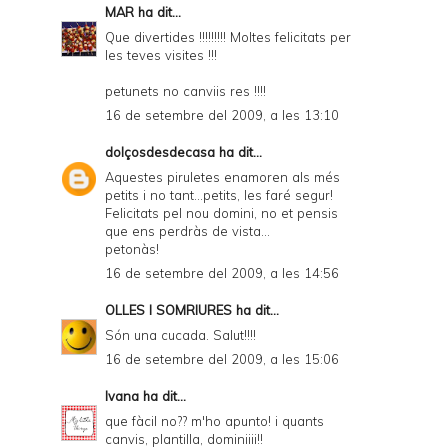
MAR
ha dit...
Que divertides !!!!!!!!! Moltes felicitats per
les teves visites !!!
petunets no canviis res !!!!
16 de setembre del 2009, a les 13:10
dolçosdesdecasa
ha dit...
Aquestes piruletes enamoren als més
petits i no tant...petits, les faré segur!
Felicitats pel nou domini, no et pensis
que ens perdràs de vista...
petonàs!
16 de setembre del 2009, a les 14:56
OLLES I SOMRIURES
ha dit...
Són una cucada. Salut!!!!
16 de setembre del 2009, a les 15:06
Ivana
ha dit...
que fàcil no?? m'ho apunto! i quants
canvis, plantilla, dominiiii!!