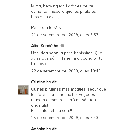
Mima, benvinguda i gràcies pel teu
comentari! Espero que les piruletes
fossin un èxit! ;)
Petons a tots/es!
21 de setembre del 2009, a les 7:53
Alba Kandé
ha dit...
Una idea senzilla pero bonissima! Que
xules que són!!!! Tenen molt bona pinta.
Fins aviat!
22 de setembre del 2009, a les 19:46
Cristina
ha dit...
Quines piruletes més maques, segur que
les faré, a la feina moltes vegades
n'anem a comprar però no són tan
originals!!!
Felicitats pel teu sant!!!!
25 de setembre del 2009, a les 7:43
Anònim ha dit...