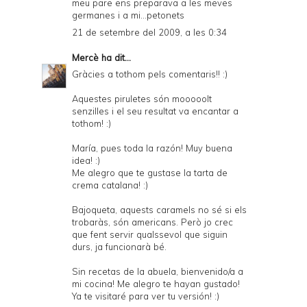
meu pare ens preparava a les meves
germanes i a mi...petonets
21 de setembre del 2009, a les 0:34
Mercè
ha dit...
Gràcies a tothom pels comentaris!! :)
Aquestes piruletes són mooooolt
senzilles i el seu resultat va encantar a
tothom! :)
María, pues toda la razón! Muy buena
idea! :)
Me alegro que te gustase la tarta de
crema catalana! :)
Bajoqueta, aquests caramels no sé si els
trobaràs, són americans. Però jo crec
que fent servir qualssevol que siguin
durs, ja funcionarà bé.
Sin recetas de la abuela, bienvenido/a a
mi cocina! Me alegro te hayan gustado!
Ya te visitaré para ver tu versión! :)