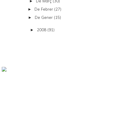
De Març
(30)
►
De Febrer
(27)
►
De Gener
(15)
►
2008
(91)
►