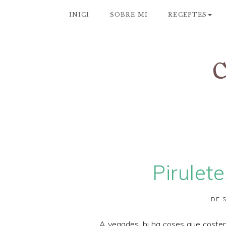
INICI
SOBRE MI
RECEPTES
Pirulet
DE 
A vegades, hi ha coses que costen d'