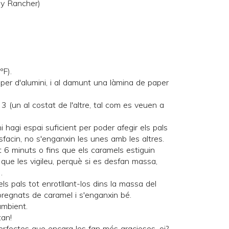
lly Rancher
)
ºF).
per d'alumini, i al damunt una làmina de paper
3 (un al costat de l'altre, tal com es veuen a
i hagi espai suficient per poder afegir els pals
facin, no s'enganxin les unes amb les altres.
t 6 minuts o fins que els caramels estiguin
que les vigileu, perquè si es desfan massa,
.
 els pals tot enrotllant-los dins la massa del
regnats de caramel i s'enganxin bé.
ambient.
tan!
fectes que encara les fan més gracioses, oi?