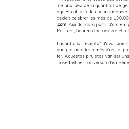
me una idea de la quantitat de gen
aquesta il·lusió de continuar ense
decidit celebrar les més de 100.000
.com
. Així doncs, a partir d'ara e
Per tant, haureu d'actualitzar el rea
I anant a la "recepta" d'avui, que n
que pot agradar a més d'un, us pre
fer. Aquestes piruletes van ser un
Tinkerbell
per l'aniversari d'en
Bern