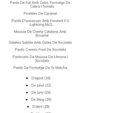
Pasta De Full Amb Ceba, Formatge De
Cabra I Tomata
Piruletes De Caramel
Pastís D'aniversari Amb Fondant II O
Lightning McQ...
Mousse De Crema Catalana Amb
Brownie
Galetes Sablée Amb Gotes De Xocolata
Pastís Cremós Fred De Xocolata
Pastissets De Mousse De Llimona I
Xocolata
Pastís De Formatge De Te Matcha
D’agost
(16)
►
De Juliol
(22)
►
De Juny
(24)
►
De Maig
(26)
►
D’abril
(28)
►