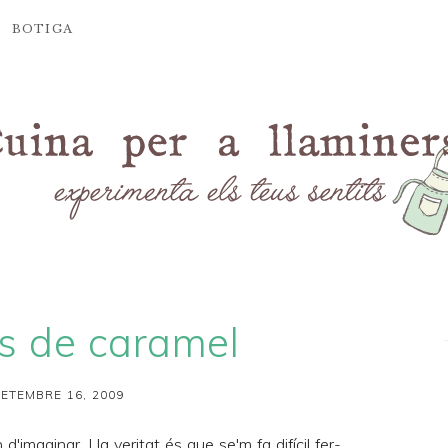
BOTIGA
es de caramel
SETEMBRE 16, 2009
imaginar. I la veritat és que se'm fa difícil fer-