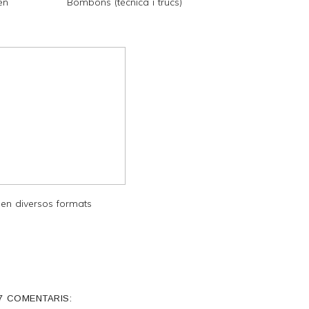
en
Bombons (tècnica i trucs)
 en diversos formats
7 COMENTARIS: