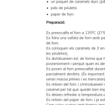
un paquet de caramels durs (
Jo
pals de piruleta
paper de forn
Preparació:
Es preescalfa el forn a 135ºC (275
Es folra una safata de forn amb pa
de forn.
Es col·loquen els caramels de 3 en 
les piruletes).
Es distribueixen bé, de forma que h
posteriorment i perquè quan es des
Es posen al forn preescalfat duran
parcialment desfets. (És important 
seran massa primes i es trencaran)
Es retiren del forn, i s'introdueixen
caramel per tal que quedin ben imp
Es deixen refredar a temperatura 
Es retiren del paper de forn, i ja es
Com veieu surten amb formes imper