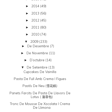
2014
(49)
►
2013
(56)
►
2012
(45)
►
2011
(80)
►
2010
(74)
►
2009
(233)
▼
De Desembre
(7)
►
De Novembre
(11)
►
D’octubre
(14)
►
De Setembre
(13)
▼
Cupcakes De Vainilla
Pasta De Full Amb Crema I Figues
Pastís De Neu (雪花糕)
Panets Farcits De Pasta De Llavors De
Lotus ( 蓮蓉包)
Tronc De Mousse De Xocolata I Crema
De Llimona