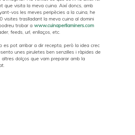
t que visita la meva cuina. Així doncs, amb
nyant-vos les meves peripècies a la cuina, he
 visites traslladant la meva cuina al domini
m podreu trobar a
www.cuinaperllaminers.com
der, feeds, url, enllaços, etc.
o es pot arribar a dir recepta, però la idea crec
sento unes piruletes ben senzilles i ràpides de
s altres dolços que vam preparar amb la
at
.