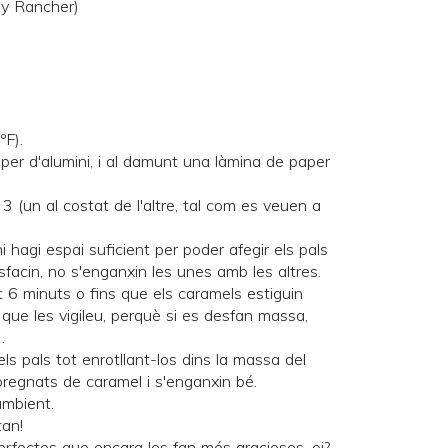
lly Rancher
)
ºF).
per d'alumini, i al damunt una làmina de paper
3 (un al costat de l'altre, tal com es veuen a
i hagi espai suficient per poder afegir els pals
facin, no s'enganxin les unes amb les altres.
t 6 minuts o fins que els caramels estiguin
que les vigileu, perquè si es desfan massa,
.
 els pals tot enrotllant-los dins la massa del
regnats de caramel i s'enganxin bé.
ambient.
tan!
fectes que encara les fan més gracioses, oi?