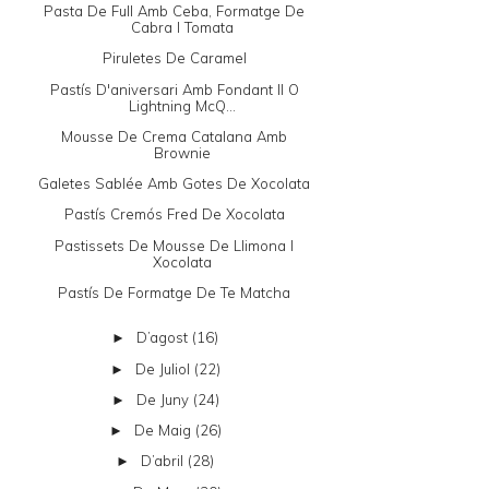
Pasta De Full Amb Ceba, Formatge De
Cabra I Tomata
Piruletes De Caramel
Pastís D'aniversari Amb Fondant II O
Lightning McQ...
Mousse De Crema Catalana Amb
Brownie
Galetes Sablée Amb Gotes De Xocolata
Pastís Cremós Fred De Xocolata
Pastissets De Mousse De Llimona I
Xocolata
Pastís De Formatge De Te Matcha
D’agost
(16)
►
De Juliol
(22)
►
De Juny
(24)
►
De Maig
(26)
►
D’abril
(28)
►