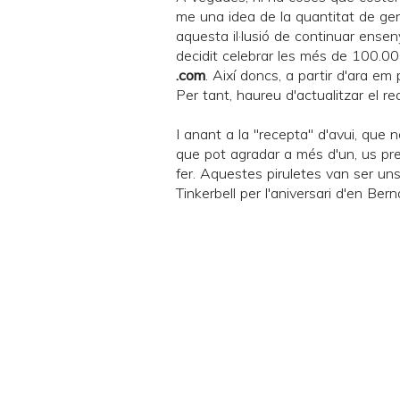
me una idea de la quantitat de gen
aquesta il·lusió de continuar ense
decidit celebrar les més de 100.000
.com
. Així doncs, a partir d'ara e
Per tant, haureu d'actualitzar el rea
I anant a la "recepta" d'avui, que n
que pot agradar a més d'un, us pre
fer. Aquestes piruletes van ser un
Tinkerbell
per l'aniversari d'en
Bern