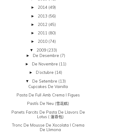
2014
(49)
►
2013
(56)
►
2012
(45)
►
2011
(80)
►
2010
(74)
►
2009
(233)
▼
De Desembre
(7)
►
De Novembre
(11)
►
D’octubre
(14)
►
De Setembre
(13)
▼
Cupcakes De Vainilla
Pasta De Full Amb Crema I Figues
Pastís De Neu (雪花糕)
Panets Farcits De Pasta De Llavors De
Lotus ( 蓮蓉包)
Tronc De Mousse De Xocolata I Crema
De Llimona