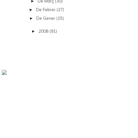
De Març
(30)
►
De Febrer
(27)
►
De Gener
(15)
►
2008
(91)
►