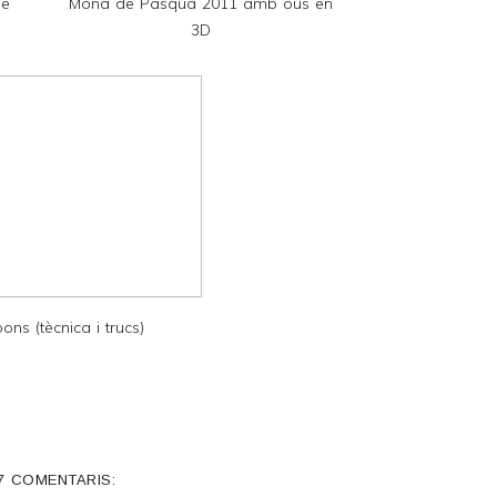
de
Mona de Pasqua 2011 amb ous en
3D
ns (tècnica i trucs)
7 COMENTARIS: