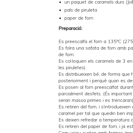
un paquet de caramels durs (
Jo
pals de piruleta
paper de forn
Preparació:
Es preescalfa el forn a 135ºC (275
Es folra una safata de forn amb pa
de forn.
Es col·loquen els caramels de 3 en 
les piruletes).
Es distribueixen bé, de forma que h
posteriorment i perquè quan es des
Es posen al forn preescalfat duran
parcialment desfets. (És important 
seran massa primes i es trencaran)
Es retiren del forn, i s'introdueixen
caramel per tal que quedin ben imp
Es deixen refredar a temperatura 
Es retiren del paper de forn, i ja es
Com veieu surten amb formes imper