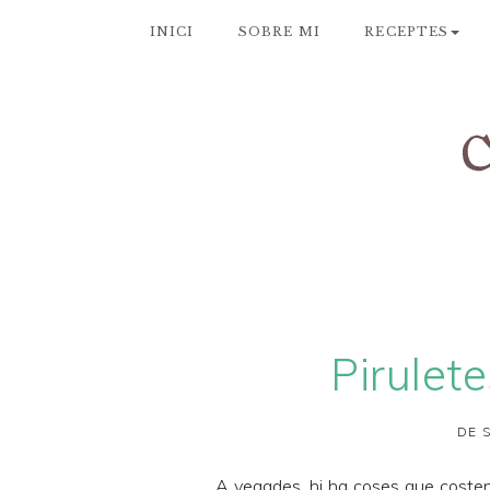
INICI
SOBRE MI
RECEPTES
Pirulet
DE 
A vegades, hi ha coses que costen d'