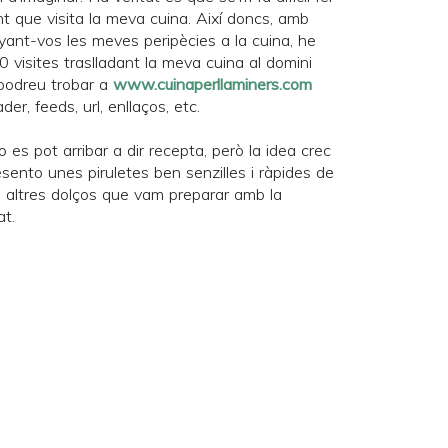
t que visita la meva cuina. Així doncs, amb
nyant-vos les meves peripècies a la cuina, he
 visites traslladant la meva cuina al domini
m podreu trobar a
www.cuinaperllaminers.com
der, feeds, url, enllaços, etc.
o es pot arribar a dir recepta, però la idea crec
sento unes piruletes ben senzilles i ràpides de
s altres dolços que vam preparar amb la
at
.