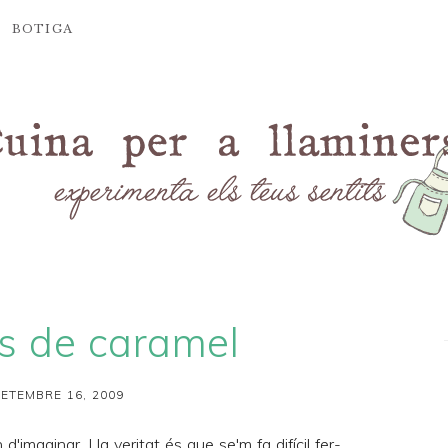
BOTIGA
es de caramel
SETEMBRE 16, 2009
imaginar. I la veritat és que se'm fa difícil fer-